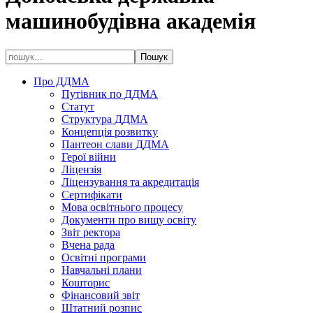
машинобудівна академія
Про ДДМА
Путівник по ДДМА
Статут
Структура ДДМА
Концепція розвитку
Пантеон слави ДДМА
Герої війни
Ліцензія
Ліцензування та акредитація
Сертифікати
Мова освітнього процесу
Документи про вищу освіту
Звіт ректора
Вчена рада
Освітні програми
Навчальні плани
Кошторис
Фінансовий звіт
Штатний розпис