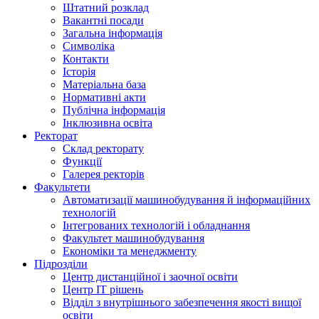
Штатний розклад
Вакантні посади
Загальна інформація
Символіка
Контакти
Історія
Матеріальна база
Нормативні акти
Публічна інформація
Інклюзивна освіта
Ректорат
Склад ректорату
Функції
Галерея ректорів
Факультети
Автоматизації машинобудування й інформаційних
технологій
Інтегрованих технологій і обладнання
Факультет машинобудування
Економіки та менеджменту
Підрозділи
Центр дистанційної і заочної освіти
Центр ІТ рішень
Відділ з внутрішнього забезпечення якості вищої
освіти