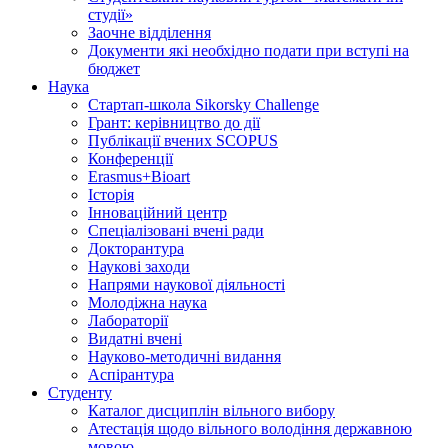
студії»
Заочне відділення
Документи які необхідно подати при вступі на
бюджет
Наука
Стартап-школа Sikorsky Challenge
Грант: керівництво до дії
Публікації вчених SCOPUS
Конференції
Erasmus+Bioart
Історія
Інноваційний центр
Спеціалізовані вчені ради
Докторантура
Наукові заходи
Напрями наукової діяльності
Молодіжна наука
Лабораторії
Видатні вчені
Науково-методичні видання
Аспірантура
Студенту
Каталог дисциплін вільного вибору
Атестація щодо вільного володіння державною
мовою