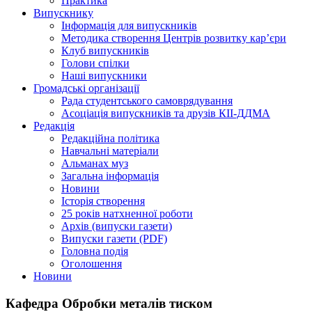
Практика
Випускнику
Інформація для випускників
Методика створення Центрів розвитку кар’єри
Клуб випускників
Голови спілки
Наші випускники
Громадські організації
Рада студентського самоврядування
Асоціація випускників та друзів КІІ-ДДМА
Редакція
Редакційна політика
Навчальні матеріали
Альманах муз
Загальна інформація
Новини
Історія створення
25 років натхненної роботи
Архів (випуски газети)
Випуски газети (PDF)
Головна подія
Оголошення
Новини
Кафедра Обробки металів тиском