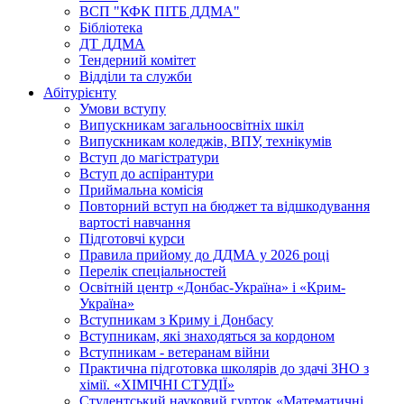
ВСП "КФК ПІТБ ДДМА"
Бібліотека
ДТ ДДМА
Тендерний комітет
Відділи та служби
Абітурієнту
Умови вступу
Випускникам загальноосвітніх шкіл
Випускникам коледжів, ВПУ, технікумів
Вступ до магістратури
Вступ до аспірантури
Приймальна комісія
Повторний вступ на бюджет та відшкодування
вартості навчання
Підготовчі курси
Правила прийому до ДДМА у 2026 році
Перелік спеціальностей
Освітній центр «Донбас-Україна» і «Крим-
Україна»
Вступникам з Криму і Донбасу
Вступникам, які знаходяться за кордоном
Вступникам - ветеранам війни
Практична підготовка школярів до здачі ЗНО з
хімії. «ХІМІЧНІ СТУДІЇ»
Студентський науковий гурток «Математичні