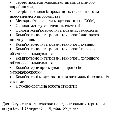
Теорія процесів ковальсько-штампувального
виробництва,
Теорія і технологія прокатного, волочінного та
пресувального виробництва,
Методи обчислень та моделювання на ЕОМ,
Основи методу скінченних елементів,
Основи комп'ютерно-інтегрованих технологій,
Комп'ютерно-інтегровані технології листового
штампування,
Комп'ютерно-інтегровані технології кування,
Комп'ютерно-інтегровані технології гарячого
об'ємного штампування,
Комп'ютерно-інтегровані технології холодного
об'ємного штампування,
Комп'ютерне проектування процесів
матеріалообробки,
Комп'ютерні моделювання та оптимальні технологічні
системи,
Науково-дослідна робота студентів.
Для абітурієнтів з тимчасово непідконтрольних територій –
вступ без ЗНО через ОЦ «Донбас-Україна».