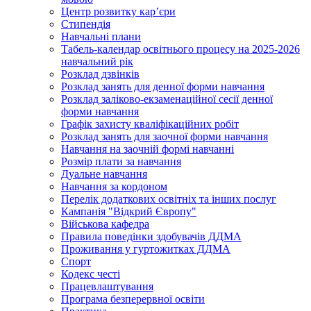
Центр розвитку кар’єри
Стипендія
Навчальні плани
Табель-календар освітнього процесу на 2025-2026
навчальний рік
Розклад дзвінків
Розклад занять для денної форми навчання
Розклад заліково-екзаменаційної сесії денної
форми навчання
Графік захисту кваліфікаційних робіт
Розклад занять для заочної форми навчання
Навчання на заочній формі навчанні
Розмір плати за навчання
Дуальне навчання
Навчання за кордоном
Перелік додаткових освітніх та інших послуг
Кампанія "Відкрий Європу"
Військова кафедра
Правила поведінки здобувачів ДДМА
Проживання у гуртожитках ДДМА
Спорт
Кодекс честі
Працевлаштування
Програма безперервної освіти