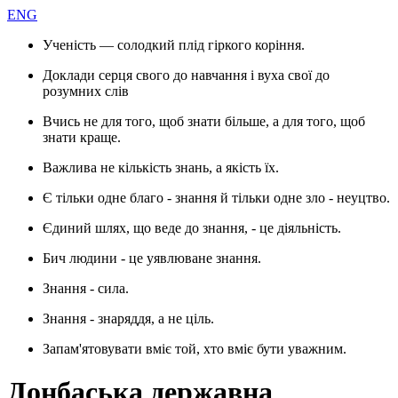
ENG
Ученість — солодкий плід гіркого коріння.
Доклади серця свого до навчання і вуха свої до
розумних слів
Вчись не для того, щоб знати більше, а для того, щоб
знати краще.
Важлива не кількість знань, а якість їх.
Є тільки одне благо - знання й тільки одне зло - неуцтво.
Єдиний шлях, що веде до знання, - це діяльність.
Бич людини - це уявлюване знання.
Знання - сила.
Знання - знаряддя, а не ціль.
Запам'ятовувати вміє той, хто вміє бути уважним.
Донбаська державна