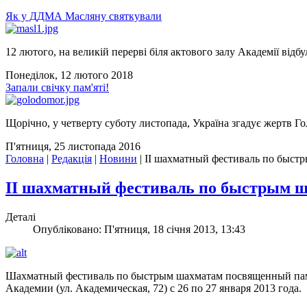
Як у ДДМА Масляну святкували
12 лютого, на великій перерві біля актового залу Академії відбу
Понеділок, 12 лютого 2018
Запали свічку пам'яті!
Щорічно, у четверту суботу листопада, Україна згадує жертв Го
П'ятниця, 25 листопада 2016
Головна
|
Редакція
|
Новини
|
II шахматный фестиваль по быст
II шахматный фестиваль по быстрым 
Деталі
Опубліковано: П'ятниця, 18 січня 2013, 13:43
Шахматный фестиваль по быстрым шахматам посвященный памя
Академии (ул. Академическая, 72) с 26 по 27 января 2013 года.