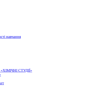
сті навчання
ї. «ХІМІЧНІ СТУДІЇ»
»
жет