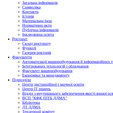
Загальна інформація
Символіка
Контакти
Історія
Матеріальна база
Нормативні акти
Публічна інформація
Інклюзивна освіта
Ректорат
Склад ректорату
Функції
Галерея ректорів
Факультети
Автоматизації машинобудування й інформаційних т
Інтегрованих технологій і обладнання
Факультет машинобудування
Економіки та менеджменту
Підрозділи
Центр дистанційної і заочної освіти
Центр ІТ рішень
Відділ з внутрішнього забезпечення якості вищої ос
ВСП "КФК ПІТБ ДДМА"
Бібліотека
ДТ ДДМА
Тендерний комітет