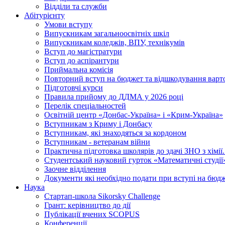
Відділи та служби
Абітурієнту
Умови вступу
Випускникам загальноосвітніх шкіл
Випускникам коледжів, ВПУ, технікумів
Вступ до магістратури
Вступ до аспірантури
Приймальна комісія
Повторний вступ на бюджет та відшкодування варто
Підготовчі курси
Правила прийому до ДДМА у 2026 році
Перелік спеціальностей
Освітній центр «Донбас-Україна» і «Крим-Україна»
Вступникам з Криму і Донбасу
Вступникам, які знаходяться за кордоном
Вступникам - ветеранам війни
Практична підготовка школярів до здачі ЗНО з хімі
Студентський науковий гурток «Математичні студії
Заочне відділення
Документи які необхідно подати при вступі на бюд
Наука
Стартап-школа Sikorsky Challenge
Грант: керівництво до дії
Публікації вчених SCOPUS
Конференції