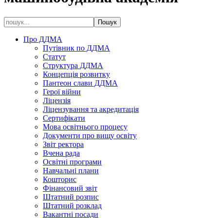
Про ДДМА
Путівник по ДДМА
Статут
Структура ДДМА
Концепція розвитку
Пантеон слави ДДМА
Герої війни
Ліцензія
Ліцензування та акредитація
Сертифікати
Мова освітнього процесу
Документи про вищу освіту
Звіт ректора
Вчена рада
Освітні програми
Навчальні плани
Кошторис
Фінансовий звіт
Штатний розпис
Штатний розклад
Вакантні посади