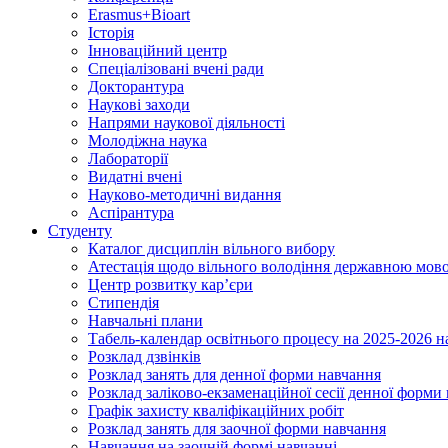
Erasmus+Bioart
Історія
Інноваційний центр
Спеціалізовані вчені ради
Докторантура
Наукові заходи
Напрями наукової діяльності
Молодіжна наука
Лабораторії
Видатні вчені
Науково-методичні видання
Аспірантура
Студенту
Каталог дисциплін вільного вибору
Атестація щодо вільного володіння державною мов
Центр розвитку кар’єри
Стипендія
Навчальні плани
Табель-календар освітнього процесу на 2025-2026 н
Розклад дзвінків
Розклад занять для денної форми навчання
Розклад заліково-екзаменаційної сесії денної форми
Графік захисту кваліфікаційних робіт
Розклад занять для заочної форми навчання
Навчання на заочній формі навчанні