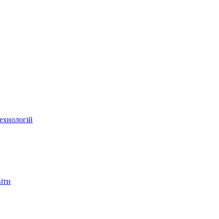
ехнологій
віти