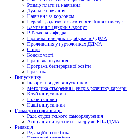
Розмір плати за навчання
Дуальне навчання
Навчання за кордоном
Перелік додаткових освітніх та інших послуг
Кампанія "Відкрий Європу"
Військова кафедра
Правила поведінки здобувачів ДДМА
Проживання у гуртожитках ДДМА
Спорт
Кодекс честі
Працевлаштування
Програма безперервної освіти
Практика
Випускнику
Інформація для випускників
Методика створення Центрів розвитку кар’єри
Клуб випускників
Голови спілки
Наші випускники
Громадські організації
Рада студентського самоврядування
Асоціація випускників та друзів КІІ-ДДМА
Редакція
Редакційна політика