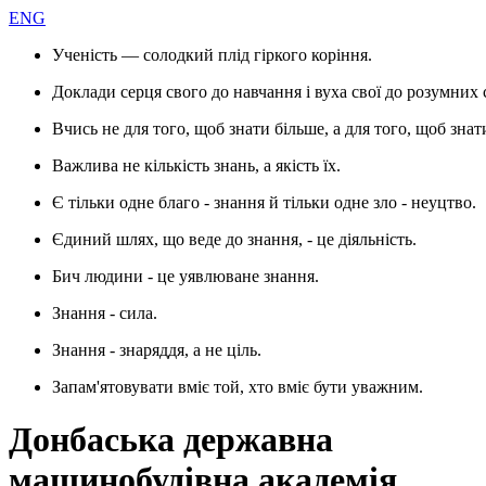
ENG
Ученість — солодкий плід гіркого коріння.
Доклади серця свого до навчання і вуха свої до розумних 
Вчись не для того, щоб знати більше, а для того, щоб знат
Важлива не кількість знань, а якість їх.
Є тільки одне благо - знання й тільки одне зло - неуцтво.
Єдиний шлях, що веде до знання, - це діяльність.
Бич людини - це уявлюване знання.
Знання - сила.
Знання - знаряддя, а не ціль.
Запам'ятовувати вміє той, хто вміє бути уважним.
Донбаська державна
машинобудівна академія