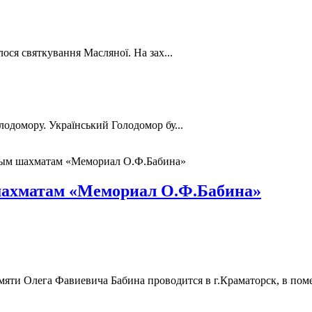
лося святкування Масляної. На зах...
лодомору. Український Голодомор бу...
рым шахматам «Мемориал О.Ф.Бабина»
шахматам «Мемориал О.Ф.Бабина»
ти Олега Фавиевича Бабина проводится в г.Краматорск, в по