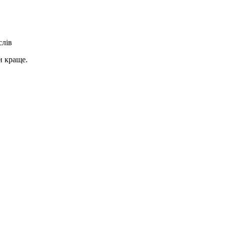
слів
и краще.