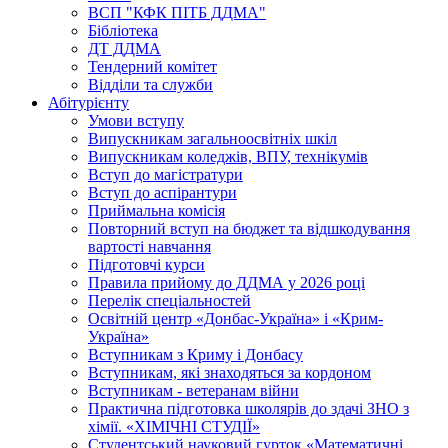
ВСП "КФК ПІТБ ДДМА"
Бібліотека
ДТ ДДМА
Тендерний комітет
Відділи та служби
Абітурієнту
Умови вступу
Випускникам загальноосвітніх шкіл
Випускникам коледжів, ВПУ, технікумів
Вступ до магістратури
Вступ до аспірантури
Приймальна комісія
Повторний вступ на бюджет та відшкодування
вартості навчання
Підготовчі курси
Правила прийому до ДДМА у 2026 році
Перелік спеціальностей
Освітній центр «Донбас-Україна» і «Крим-
Україна»
Вступникам з Криму і Донбасу
Вступникам, які знаходяться за кордоном
Вступникам - ветеранам війни
Практична підготовка школярів до здачі ЗНО з
хімії. «ХІМІЧНІ СТУДІЇ»
Студентський науковий гурток «Математичні