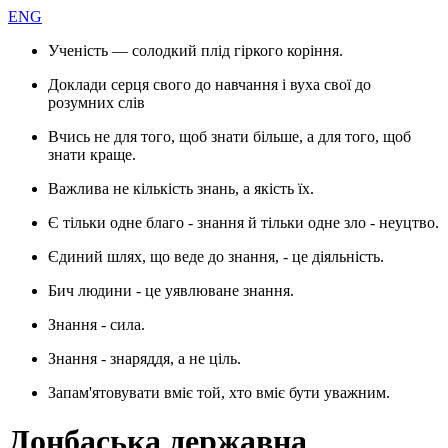
ENG
Ученість — солодкий плід гіркого коріння.
Доклади серця свого до навчання і вуха свої до
розумних слів
Вчись не для того, щоб знати більше, а для того, щоб
знати краще.
Важлива не кількість знань, а якість їх.
Є тільки одне благо - знання й тільки одне зло - неуцтво.
Єдиний шлях, що веде до знання, - це діяльність.
Бич людини - це уявлюване знання.
Знання - сила.
Знання - знаряддя, а не ціль.
Запам'ятовувати вміє той, хто вміє бути уважним.
Донбаська державна