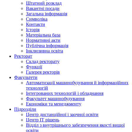
Штатний розклад
Вакантні посади
Загальна інформація
Символіка
Контакти
Історія
Матеріальна база
Нормативні акти
Публічна інформація
Інклюзивна освіта
Ректорат
Склад ректорату
Функції
Галерея ректорів
Факультети
Автоматизації машинобудування й інформаційних
технологій
Інтегрованих технологій і обладнання
Факультет машинобудування
Економіки та менеджменту
Підрозділи
Центр дистанційної і заочної освіти
Центр ІТ рішень
Відділ з внутрішнього забезпечення якості вищої
освіти