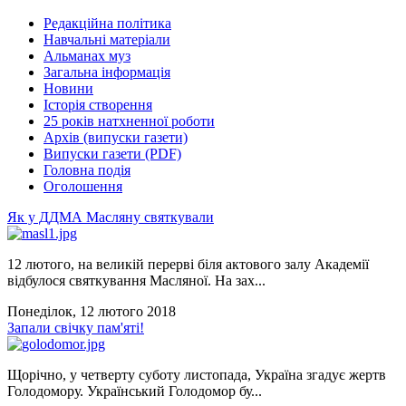
Редакційна політика
Навчальні матеріали
Альманах муз
Загальна інформація
Новини
Історія створення
25 років натхненної роботи
Архів (випуски газети)
Випуски газети (PDF)
Головна подія
Оголошення
Як у ДДМА Масляну святкували
12 лютого, на великій перерві біля актового залу Академії
відбулося святкування Масляної. На зах...
Понеділок, 12 лютого 2018
Запали свічку пам'яті!
Щорічно, у четверту суботу листопада, Україна згадує жертв
Голодомору. Український Голодомор бу...