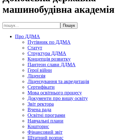
машинобудівна академія
Про ДДМА
Путівник по ДДМА
Статут
Структура ДДМА
Концепція розвитку
Пантеон слави ДДМА
Герої війни
Ліцензія
Ліцензування та акредитація
Сертифікати
Мова освітнього процесу
Документи про вищу освіту
Звіт ректора
Вчена рада
Освітні програми
Навчальні плани
Кошторис
Фінансовий звіт
Штатний розпис