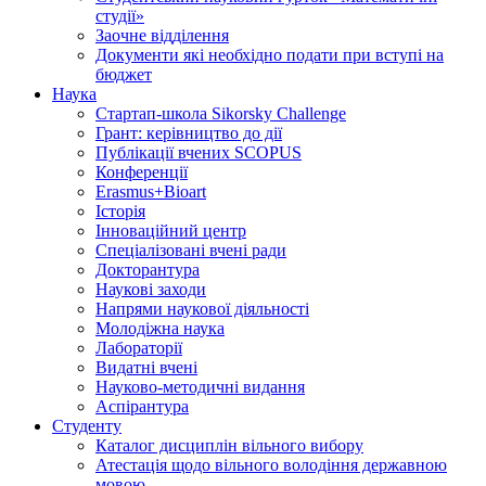
студії»
Заочне відділення
Документи які необхідно подати при вступі на
бюджет
Наука
Стартап-школа Sikorsky Challenge
Грант: керівництво до дії
Публікації вчених SCOPUS
Конференції
Erasmus+Bioart
Історія
Інноваційний центр
Спеціалізовані вчені ради
Докторантура
Наукові заходи
Напрями наукової діяльності
Молодіжна наука
Лабораторії
Видатні вчені
Науково-методичні видання
Аспірантура
Студенту
Каталог дисциплін вільного вибору
Атестація щодо вільного володіння державною
мовою