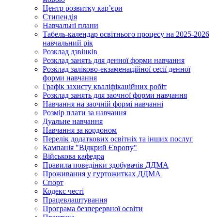
Центр розвитку кар’єри
Стипендія
Навчальні плани
Табель-календар освітнього процесу на 2025-2026
навчальний рік
Розклад дзвінків
Розклад занять для денної форми навчання
Розклад заліково-екзаменаційної сесії денної
форми навчання
Графік захисту кваліфікаційних робіт
Розклад занять для заочної форми навчання
Навчання на заочній формі навчанні
Розмір плати за навчання
Дуальне навчання
Навчання за кордоном
Перелік додаткових освітніх та інших послуг
Кампанія "Відкрий Європу"
Військова кафедра
Правила поведінки здобувачів ДДМА
Проживання у гуртожитках ДДМА
Спорт
Кодекс честі
Працевлаштування
Програма безперервної освіти