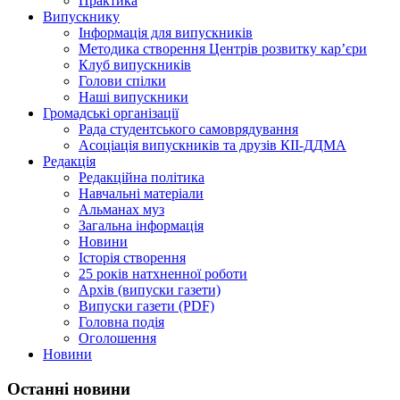
Практика
Випускнику
Інформація для випускників
Методика створення Центрів розвитку кар’єри
Клуб випускників
Голови спілки
Наші випускники
Громадські організації
Рада студентського самоврядування
Асоціація випускників та друзів КІІ-ДДМА
Редакція
Редакційна політика
Навчальні матеріали
Альманах муз
Загальна інформація
Новини
Історія створення
25 років натхненної роботи
Архів (випуски газети)
Випуски газети (PDF)
Головна подія
Оголошення
Новини
Останні новини