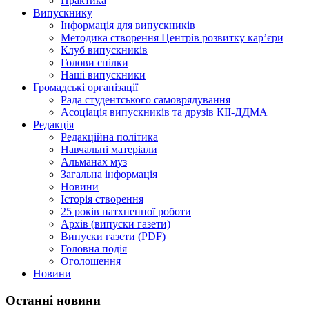
Практика
Випускнику
Інформація для випускників
Методика створення Центрів розвитку кар’єри
Клуб випускників
Голови спілки
Наші випускники
Громадські організації
Рада студентського самоврядування
Асоціація випускників та друзів КІІ-ДДМА
Редакція
Редакційна політика
Навчальні матеріали
Альманах муз
Загальна інформація
Новини
Історія створення
25 років натхненної роботи
Архів (випуски газети)
Випуски газети (PDF)
Головна подія
Оголошення
Новини
Останні новини