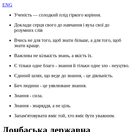
ENG
Ученість — солодкий плід гіркого коріння.
Доклади серця свого до навчання і вуха свої до
розумних слів
Вчись не для того, щоб знати більше, а для того, щоб
знати краще.
Важлива не кількість знань, а якість їх.
Є тільки одне благо - знання й тільки одне зло - неуцтво.
Єдиний шлях, що веде до знання, - це діяльність.
Бич людини - це уявлюване знання.
Знання - сила.
Знання - знаряддя, а не ціль.
Запам'ятовувати вміє той, хто вміє бути уважним.
Донбаська державна