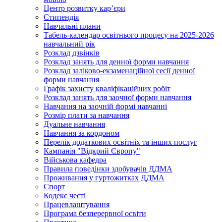
Центр розвитку кар’єри
Стипендія
Навчальні плани
Табель-календар освітнього процесу на 2025-2026
навчальний рік
Розклад дзвінків
Розклад занять для денної форми навчання
Розклад заліково-екзаменаційної сесії денної
форми навчання
Графік захисту кваліфікаційних робіт
Розклад занять для заочної форми навчання
Навчання на заочній формі навчанні
Розмір плати за навчання
Дуальне навчання
Навчання за кордоном
Перелік додаткових освітніх та інших послуг
Кампанія "Відкрий Європу"
Військова кафедра
Правила поведінки здобувачів ДДМА
Проживання у гуртожитках ДДМА
Спорт
Кодекс честі
Працевлаштування
Програма безперервної освіти