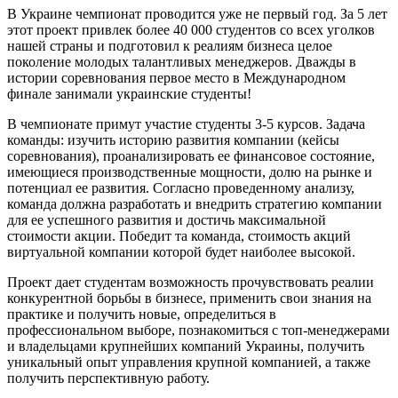
В Украине чемпионат проводится уже не первый год. За 5 лет
этот проект привлек более 40 000 студентов со всех уголков
нашей страны и подготовил к реалиям бизнеса целое
поколение молодых талантливых менеджеров. Дважды в
истории соревнования первое место в Международном
финале занимали украинские студенты!
В чемпионате примут участие студенты 3-5 курсов. Задача
команды: изучить историю развития компании (кейсы
соревнования), проанализировать ее финансовое состояние,
имеющиеся производственные мощности, долю на рынке и
потенциал ее развития. Согласно проведенному анализу,
команда должна разработать и внедрить стратегию компании
для ее успешного развития и достичь максимальной
стоимости акции. Победит та команда, стоимость акций
виртуальной компании которой будет наиболее высокой.
Проект дает студентам возможность прочувствовать реалии
конкурентной борьбы в бизнесе, применить свои знания на
практике и получить новые, определиться в
профессиональном выборе, познакомиться с топ-менеджерами
и владельцами крупнейших компаний Украины, получить
уникальный опыт управления крупной компанией, а также
получить перспективную работу.