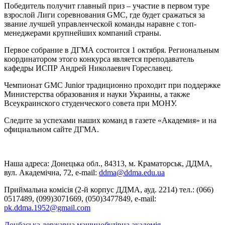
Победитель получит главный приз – участие в первом туре
взрослой Лиги соревнования GMC, где будет сражаться за
звание лучшей управленческой команды наравне с топ-
менеджерами крупнейших компаний страны.
Первое собрание в ДГМА состоится 1 октября. Региональным
координатором этого конкурса является преподаватель
кафедры ИСПР Андрей Николаевич Гореславец.
Чемпионат GMC Junior традиционно проходит при поддержке
Министерства образования и науки Украины, а также
Всеукраинского студенческого совета при МОНУ.
Следите за успехами наших команд в газете «Академия» и на
официальном сайте ДГМА.
Наша адреса: Донецька обл., 84313, м. Краматорськ, ДДМА,
вул. Академічна, 72, е-mail:
ddma@ddma.edu.ua
Приймальна комісія (2-й корпус ДДМА, ауд. 2214) тел.: (066)
0517489, (099)3071669, (050)3477849, e-mail:
pk.ddma.1952@gmail.com
Донбаська державна машинобудівна академія