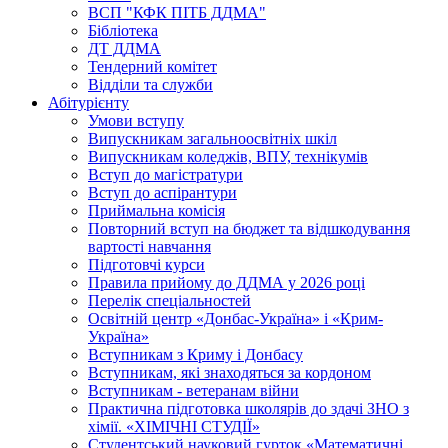
ВСП "КФК ПІТБ ДДМА"
Бібліотека
ДТ ДДМА
Тендерний комітет
Відділи та служби
Абітурієнту
Умови вступу
Випускникам загальноосвітніх шкіл
Випускникам коледжів, ВПУ, технікумів
Вступ до магістратури
Вступ до аспірантури
Приймальна комісія
Повторний вступ на бюджет та відшкодування
вартості навчання
Підготовчі курси
Правила прийому до ДДМА у 2026 році
Перелік спеціальностей
Освітній центр «Донбас-Україна» і «Крим-
Україна»
Вступникам з Криму і Донбасу
Вступникам, які знаходяться за кордоном
Вступникам - ветеранам війни
Практична підготовка школярів до здачі ЗНО з
хімії. «ХІМІЧНІ СТУДІЇ»
Студентський науковий гурток «Математичні