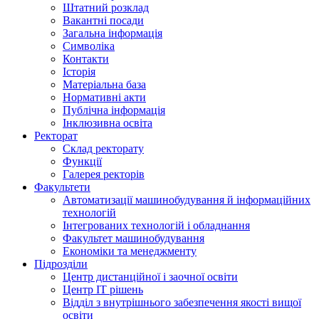
Штатний розклад
Вакантні посади
Загальна інформація
Символіка
Контакти
Історія
Матеріальна база
Нормативні акти
Публічна інформація
Інклюзивна освіта
Ректорат
Склад ректорату
Функції
Галерея ректорів
Факультети
Автоматизації машинобудування й інформаційних
технологій
Інтегрованих технологій і обладнання
Факультет машинобудування
Економіки та менеджменту
Підрозділи
Центр дистанційної і заочної освіти
Центр ІТ рішень
Відділ з внутрішнього забезпечення якості вищої
освіти