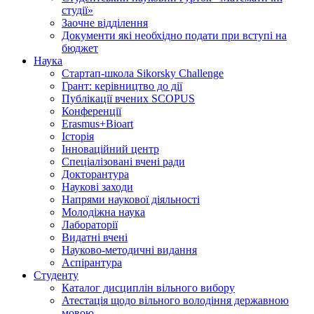
студії»
Заочне відділення
Документи які необхідно подати при вступі на
бюджет
Наука
Стартап-школа Sikorsky Challenge
Грант: керівництво до дії
Публікації вчених SCOPUS
Конференції
Erasmus+Bioart
Історія
Інноваційний центр
Спеціалізовані вчені ради
Докторантура
Наукові заходи
Напрями наукової діяльності
Молодіжна наука
Лабораторії
Видатні вчені
Науково-методичні видання
Аспірантура
Студенту
Каталог дисциплін вільного вибору
Атестація щодо вільного володіння державною
мовою