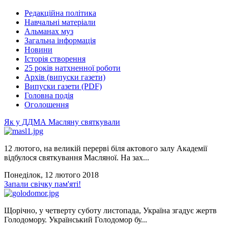
Редакційна політика
Навчальні матеріали
Альманах муз
Загальна інформація
Новини
Історія створення
25 років натхненної роботи
Архів (випуски газети)
Випуски газети (PDF)
Головна подія
Оголошення
Як у ДДМА Масляну святкували
12 лютого, на великій перерві біля актового залу Академії
відбулося святкування Масляної. На зах...
Понеділок, 12 лютого 2018
Запали свічку пам'яті!
Щорічно, у четверту суботу листопада, Україна згадує жертв
Голодомору. Український Голодомор бу...