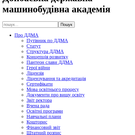
машинобудівна академія
Про ДДМА
Путівник по ДДМА
Статут
Структура ДДМА
Концепція розвитку
Пантеон слави ДДМА
Герої війни
Ліцензія
Ліцензування та акредитація
Сертифікати
Мова освітнього процесу
Документи про вищу освіту
Звіт ректора
Вчена рада
Освітні програми
Навчальні плани
Кошторис
Фінансовий звіт
Штатний розпис