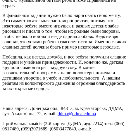
очки. С музыкальной битвой ребята тоже справились на
«ура».
В финальном задании нужно было нарисовать свою мечту.
Это самая трогательная часть мероприятия, потому что
некоторые ребята вместо игрушек и разных детских забав
рисовали и писали о том, чтобы их родные были здоровы,
чтобы не было войны и везде царила любовь. Ведь не зря
говорят, что устами ребенка глаголет истина. Именно с таких
славных детей должны брать пример некоторые взрослые.
Победила, как всегда, дружба, и все ребята получили сладкие
подарки и учебные принадлежности. И, конечно же, деткам
вручили символ игры – мудрую сову. В конце
развлекательной программы наши волонтеры пожелали
детишкам упорства в учебе и любознательности. А нашим
ребятам из волонтерского движения огромная благодарность
за их открытые сердца.
Наша адреса: Донецька обл., 84313, м. Краматорськ, ДДМА,
вул. Академічна, 72, е-mail:
ddma@ddma.edu.ua
Приймальна комісія (2-й корпус ДДМА, ауд. 2214) тел.: (066)
0517489, (099)3071669, (050)3477849, e-mail: