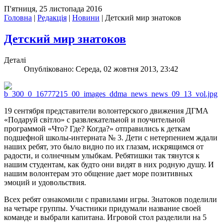
П'ятниця, 25 листопада 2016
Головна
|
Редакція
|
Новини
|
Детский мир знатоков
Детский мир знатоков
Деталі
Опубліковано: Середа, 02 жовтня 2013, 23:42
19 сентября представители волонтерского движения ДГМА
«Подаруй світло» с развлекательной и поучительной
программой «Что? Где? Когда?» отправились к деткам
подшефной школы-интерната № 3. Дети с нетерпением ждали
наших ребят, это было видно по их глазам, искрящимся от
радости, и солнечным улыбкам. Ребятишки так тянутся к
нашим студентам, как будто они видят в них родную душу. И
нашим волонтерам это общение дает море позитивных
эмоций и удовольствия.
Всех ребят ознакомили с правилами игры. Знатоков поделили
на четыре группы. Участники придумали название своей
команде и выбрали капитана. Игровой стол разделили на 5