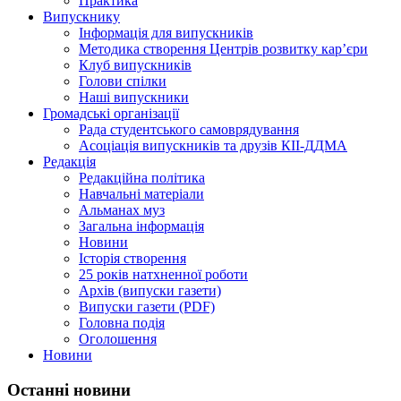
Практика
Випускнику
Інформація для випускників
Методика створення Центрів розвитку кар’єри
Клуб випускників
Голови спілки
Наші випускники
Громадські організації
Рада студентського самоврядування
Асоціація випускників та друзів КІІ-ДДМА
Редакція
Редакційна політика
Навчальні матеріали
Альманах муз
Загальна інформація
Новини
Історія створення
25 років натхненної роботи
Архів (випуски газети)
Випуски газети (PDF)
Головна подія
Оголошення
Новини
Останні новини