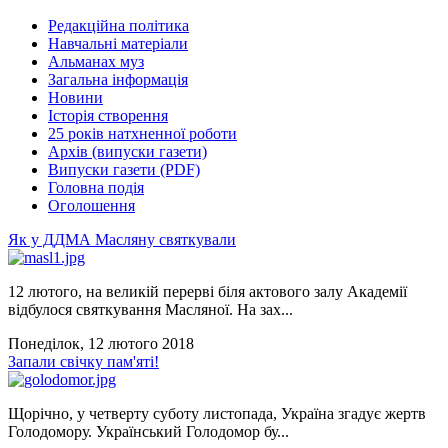
Редакційна політика
Навчальні матеріали
Альманах муз
Загальна інформація
Новини
Історія створення
25 років натхненної роботи
Архів (випуски газети)
Випуски газети (PDF)
Головна подія
Оголошення
Як у ДДМА Масляну святкували
12 лютого, на великій перерві біля актового залу Академії
відбулося святкування Масляної. На зах...
Понеділок, 12 лютого 2018
Запали свічку пам'яті!
Щорічно, у четверту суботу листопада, Україна згадує жертв
Голодомору. Український Голодомор бу...