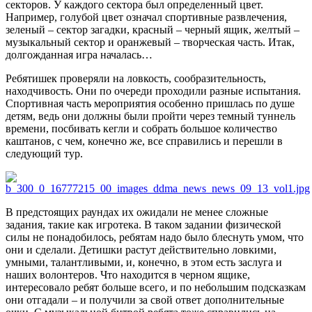
секторов. У каждого сектора был определенный цвет.
Например, голубой цвет означал спортивные развлечения,
зеленый – сектор загадки, красный – черный ящик, желтый –
музыкальный сектор и оранжевый – творческая часть. Итак,
долгожданная игра началась…
Ребятишек проверяли на ловкость, сообразительность,
находчивость. Они по очереди проходили разные испытания.
Спортивная часть мероприятия особенно пришлась по душе
детям, ведь они должны были пройти через темный туннель
времени, посбивать кегли и собрать большое количество
каштанов, с чем, конечно же, все справились и перешли в
следующий тур.
В предстоящих раундах их ожидали не менее сложные
задания, такие как игротека. В таком задании физической
силы не понадобилось, ребятам надо было блеснуть умом, что
они и сделали. Детишки растут действительно ловкими,
умными, талантливыми, и, конечно, в этом есть заслуга и
наших волонтеров. Что находится в черном ящике,
интересовало ребят больше всего, и по небольшим подсказкам
они отгадали – и получили за свой ответ дополнительные