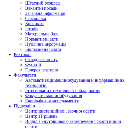
Штатний розклад
Вакантні посади
Загальна інформація
Символіка
Контакти
Історія
Матеріальна база
Нормативні акти
Публічна інформація
Інклюзивна освіта
Ректорат
Склад ректорату
Функції
Галерея ректорів
Факультети
Автоматизації машинобудування й інформаційних
технологій
Інтегрованих технологій і обладнання
Факультет машинобудування
Економіки та менеджменту
Підрозділи
Центр дистанційної і заочної освіти
Центр ІТ рішень
Відділ з внутрішнього забезпечення якості вищої
освіти