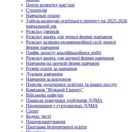
Центр розвитку кар’єри
Стипендія
Навчальні плани
Табель-календар освітнього процесу на 2025-2026
навчальний рік
Розклад дзвінків
Розклад занять для денної форми навчання
Розклад заліково-екзаменаційної сесії денної
форми навчання
Графік захисту кваліфікаційних робіт
Розклад занять для заочної форми навчання
Навчання на заочній формі навчанні
Розмір плати за навчання
Дуальне навчання
Навчання за кордоном
Перелік додаткових освітніх та інших послуг
Кампанія "Відкрий Європу"
Військова кафедра
Правила поведінки здобувачів ДДМА
Проживання у гуртожитках ДДМА
Спорт
Кодекс честі
Працевлаштування
Програма безперервної освіти