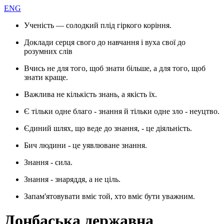
ENG
Ученість — солодкий плід гіркого коріння.
Доклади серця свого до навчання і вуха свої до
розумних слів
Вчись не для того, щоб знати більше, а для того, щоб
знати краще.
Важлива не кількість знань, а якість їх.
Є тільки одне благо - знання й тільки одне зло - неуцтво.
Єдиний шлях, що веде до знання, - це діяльність.
Бич людини - це уявлюване знання.
Знання - сила.
Знання - знаряддя, а не ціль.
Запам'ятовувати вміє той, хто вміє бути уважним.
Донбаська державна