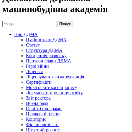
машинобудівна академія
Про ДДМА
Путівник по ДДМА
Статут
Структура ДДМА
Концепція розвитку
Пантеон слави ДДМА
Герої війни
Ліцензія
Ліцензування та акредитація
Сертифікати
Мова освітнього процесу
Документи про вищу освіту
Звіт ректора
Вчена рада
Освітні програми
Навчальні плани
Кошторис
Фінансовий звіт
Штатний розпис