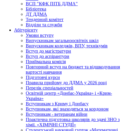
ВСП "КФК ПІТБ ДДМА"
Бібліотека
ДТ ДДМА
Тендерний комітет
Відділи та служби
Абітурієнту
Умови вступу
Випускникам загальноосвітніх шкіл
Випускникам коледжів, ВПУ, технікумів
Вступ до магістратури
Вступ до аспірантури
Приймальна комісія
Повторний вступ на бюджет та відшкодування
вартості навчання
Підготовчі курси
Правила прийому до ДДМА у 2026 році
Перелік спеціальностей
Освітній центр «Донбас-Україна» і «Крим-
Україна»
Вступникам з Криму і Донбасу
Вступникам, які знаходяться за кордоном
Вступникам - ветеранам війни
Практична підготовка школярів до здачі ЗНО з
хімії. «ХІМІЧНІ СТУДІЇ»
Студентський науковий гурток «Математичні