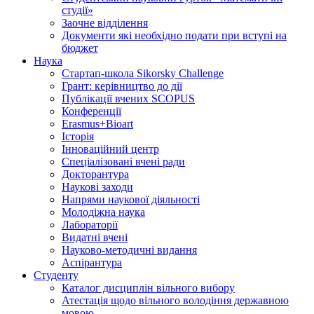
студії»
Заочне відділення
Документи які необхідно подати при вступі на
бюджет
Наука
Стартап-школа Sikorsky Challenge
Грант: керівництво до дії
Публікації вчених SCOPUS
Конференції
Erasmus+Bioart
Історія
Інноваційний центр
Спеціалізовані вчені ради
Докторантура
Наукові заходи
Напрями наукової діяльності
Молодіжна наука
Лабораторії
Видатні вчені
Науково-методичні видання
Аспірантура
Студенту
Каталог дисциплін вільного вибору
Атестація щодо вільного володіння державною
мовою