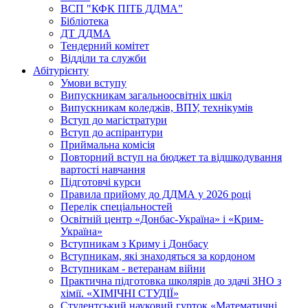
ВСП "КФК ПІТБ ДДМА"
Бібліотека
ДТ ДДМА
Тендерний комітет
Відділи та служби
Абітурієнту
Умови вступу
Випускникам загальноосвітніх шкіл
Випускникам коледжів, ВПУ, технікумів
Вступ до магістратури
Вступ до аспірантури
Приймальна комісія
Повторний вступ на бюджет та відшкодування
вартості навчання
Підготовчі курси
Правила прийому до ДДМА у 2026 році
Перелік спеціальностей
Освітній центр «Донбас-Україна» і «Крим-
Україна»
Вступникам з Криму і Донбасу
Вступникам, які знаходяться за кордоном
Вступникам - ветеранам війни
Практична підготовка школярів до здачі ЗНО з
хімії. «ХІМІЧНІ СТУДІЇ»
Студентський науковий гурток «Математичні