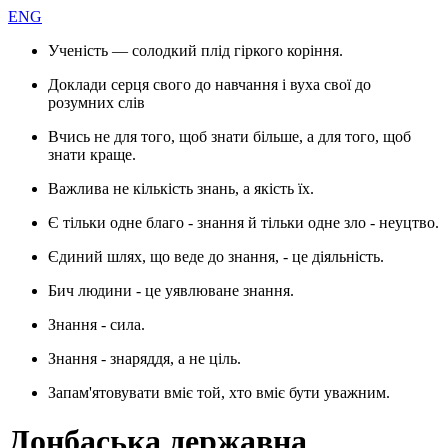
ENG
Ученість — солодкий плід гіркого коріння.
Доклади серця свого до навчання і вуха свої до
розумних слів
Вчись не для того, щоб знати більше, а для того, щоб
знати краще.
Важлива не кількість знань, а якість їх.
Є тільки одне благо - знання й тільки одне зло - неуцтво.
Єдиний шлях, що веде до знання, - це діяльність.
Бич людини - це уявлюване знання.
Знання - сила.
Знання - знаряддя, а не ціль.
Запам'ятовувати вміє той, хто вміє бути уважним.
Донбаська державна