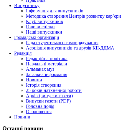
Практика
Випускнику
Інформація для випускників
Методика створення Центрів розвитку кар’єри
Клуб випускників
Голови спілки
Наші випускники
Громадські організації
Рада студентського самоврядування
Асоціація випускників та друзів КІІ-ДДМА
Редакція
Редакційна політика
Навчальні матеріали
Альманах муз
Загальна інформація
Новини
Історія створення
25 років натхненної роботи
Архів (випуски газети)
Випуски газети (PDF)
Головна подія
Оголошення
Новини
Останні новини