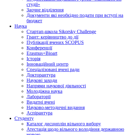
студії»
Заочне відділення
Документи які необхідно подати при вступі на
бюджет
Наука
Стартап-школа Sikorsky Challenge
Грант: керівництво до дії
Публікації вчених SCOPUS
Конференції
Erasmus+Bioart
Історія
Інноваційний центр
Спеціалізовані вчені ради
Докторантура
Наукові заходи
Напрями наукової діяльності
Молодіжна наука
Лабораторії
Видатні вчені
Науково-методичні видання
Аспірантура
Студенту
Каталог дисциплін вільного вибору
Атестація щодо вільного володіння державною
мовою