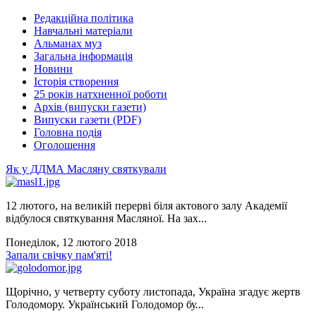
Редакційна політика
Навчальні матеріали
Альманах муз
Загальна інформація
Новини
Історія створення
25 років натхненної роботи
Архів (випуски газети)
Випуски газети (PDF)
Головна подія
Оголошення
Як у ДДМА Масляну святкували
12 лютого, на великій перерві біля актового залу Академії
відбулося святкування Масляної. На зах...
Понеділок, 12 лютого 2018
Запали свічку пам'яті!
Щорічно, у четверту суботу листопада, Україна згадує жертв
Голодомору. Український Голодомор бу...