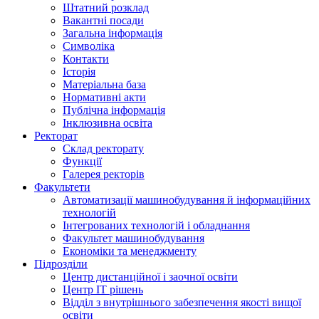
Штатний розклад
Вакантні посади
Загальна інформація
Символіка
Контакти
Історія
Матеріальна база
Нормативні акти
Публічна інформація
Інклюзивна освіта
Ректорат
Склад ректорату
Функції
Галерея ректорів
Факультети
Автоматизації машинобудування й інформаційних
технологій
Інтегрованих технологій і обладнання
Факультет машинобудування
Економіки та менеджменту
Підрозділи
Центр дистанційної і заочної освіти
Центр ІТ рішень
Відділ з внутрішнього забезпечення якості вищої
освіти