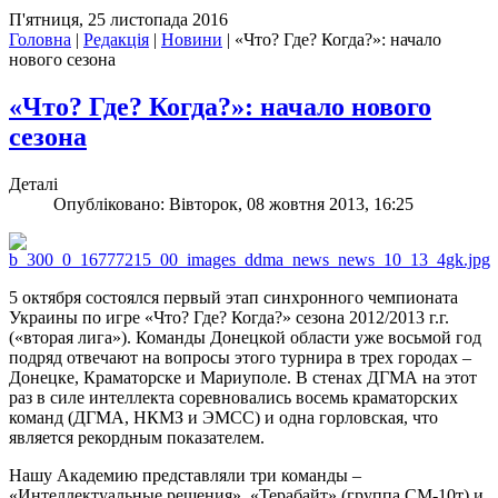
П'ятниця, 25 листопада 2016
Головна
|
Редакція
|
Новини
|
«Что? Где? Когда?»: начало
нового сезона
«Что? Где? Когда?»: начало нового
сезона
Деталі
Опубліковано: Вівторок, 08 жовтня 2013, 16:25
5 октября состоялся первый этап синхронного чемпионата
Украины по игре «Что? Где? Когда?» сезона 2012/2013 г.г.
(«вторая лига»). Команды Донецкой области уже восьмой год
подряд отвечают на вопросы этого турнира в трех городах –
Донецке, Краматорске и Мариуполе. В стенах ДГМА на этот
раз в силе интеллекта соревновались восемь краматорских
команд (ДГМА, НКМЗ и ЭМСС) и одна горловская, что
является рекордным показателем.
Нашу Академию представляли три команды –
«Интеллектуальные решения», «Терабайт» (группа СМ-10т) и