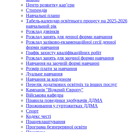
Центр розвитку кар’єри
Стипендія
Навчальні плани
Табель-календар освітнього процесу на 2025-2026
навчальний рік
Розклад дзвінків
Розклад занять для денної форми навчання
Розклад заліково-екзаменаційної сесії денної
форми навчання
Графік захисту кваліфікаційних робіт
Розклад занять для заочної форми навчання
Навчання на заочній формі навчанні
Розмір плати за навчання
Дуальне навчання
Навчання за кордоном
Перелік додаткових освітніх та інших послуг
Кампанія "Відкрий Європу"
Військова кафедра
Правила поведінки здобувачів ДДМА
Проживання у гуртожитках ДДМА
Спорт
Кодекс честі
Працевлаштування
Програма безперервної освіти