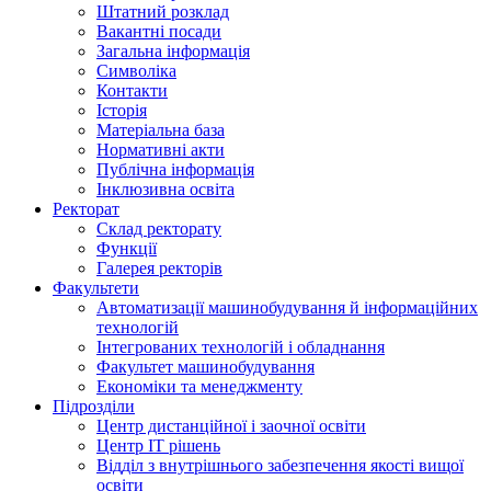
Штатний розклад
Вакантні посади
Загальна інформація
Символіка
Контакти
Історія
Матеріальна база
Нормативні акти
Публічна інформація
Інклюзивна освіта
Ректорат
Склад ректорату
Функції
Галерея ректорів
Факультети
Автоматизації машинобудування й інформаційних
технологій
Інтегрованих технологій і обладнання
Факультет машинобудування
Економіки та менеджменту
Підрозділи
Центр дистанційної і заочної освіти
Центр ІТ рішень
Відділ з внутрішнього забезпечення якості вищої
освіти