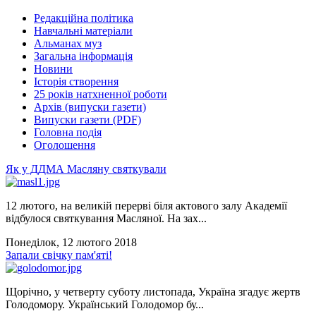
Редакційна політика
Навчальні матеріали
Альманах муз
Загальна інформація
Новини
Історія створення
25 років натхненної роботи
Архів (випуски газети)
Випуски газети (PDF)
Головна подія
Оголошення
Як у ДДМА Масляну святкували
12 лютого, на великій перерві біля актового залу Академії
відбулося святкування Масляної. На зах...
Понеділок, 12 лютого 2018
Запали свічку пам'яті!
Щорічно, у четверту суботу листопада, Україна згадує жертв
Голодомору. Український Голодомор бу...