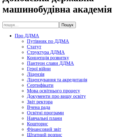
машинобудівна академія
Про ДДМА
Путівник по ДДМА
Статут
Структура ДДМА
Концепція розвитку
Пантеон слави ДДМА
Герої війни
Ліцензія
Ліцензування та акредитація
Сертифікати
Мова освітнього процесу
Документи про вищу освіту
Звіт ректора
Вчена рада
Освітні програми
Навчальні плани
Кошторис
Фінансовий звіт
Штатний розпис