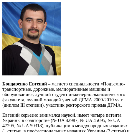
Бондаренко Евгений
– магистр специальности «Подъемно-
транспортные, дорожные, мелиоративные машины и
оборудование», лучший студент инженерно-экономического
факультета, лучший молодой ученый ДГМА 2009-2010 уч.г.
(диплом III степени), участник ректорского приема ДГМА.
Евгений серьезно занимался наукой, имеет четыре патента
Украины в соавторстве (№ UA 42987, № UA 45695, № UA
47295, № UA 59318), публикации в международных изданиях
(1 статья), в профессиональных изданиях Украины (2 статьи) и