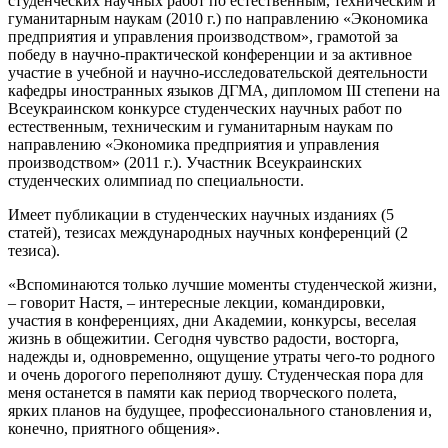
студенческих научных работ по естественным, техническим и
гуманитарным наукам (2010 г.) по направлению «Экономика
предприятия и управления производством», грамотой за
победу в научно-практической конференции и за активное
участие в учебной и научно-исследовательской деятельности
кафедры иностранных языков ДГМА, дипломом III степени на
Всеукраинском конкурсе студенческих научных работ по
естественным, техническим и гуманитарным наукам по
направлению «Экономика предприятия и управления
производством» (2011 г.). Участник Всеукраинских
студенческих олимпиад по специальности.
Имеет публикации в студенческих научных изданиях (5
статей), тезисах международных научных конференций (2
тезиса).
«Вспоминаются только лучшие моменты студенческой жизни,
– говорит Настя, – интересные лекции, командировки,
участия в конференциях, дни Академии, конкурсы, веселая
жизнь в общежитии. Сегодня чувство радости, восторга,
надежды и, одновременно, ощущение утраты чего-то родного
и очень дорогого переполняют душу. Студенческая пора для
меня останется в памяти как период творческого полета,
ярких планов на будущее, профессионального становления и,
конечно, приятного общения».