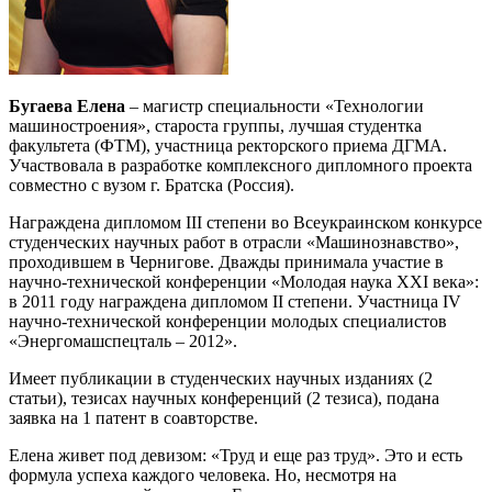
Бугаева Елена
– магистр специальности «Технологии
машиностроения», староста группы, лучшая студентка
факультета (ФТМ), участница ректорского приема ДГМА.
Участвовала в разработке комплексного дипломного проекта
совместно с вузом г. Братска (Россия).
Награждена дипломом III степени во Всеукраинском конкурсе
студенческих научных работ в отрасли «Машинознавство»,
проходившем в Чернигове. Дважды принимала участие в
научно-технической конференции «Молодая наука XXI века»:
в 2011 году награждена дипломом II степени. Участница IV
научно-технической конференции молодых специалистов
«Энергомашспецталь – 2012».
Имеет публикации в студенческих научных изданиях (2
статьи), тезисах научных конференций (2 тезиса), подана
заявка на 1 патент в соавторстве.
Елена живет под девизом: «Труд и еще раз труд». Это и есть
формула успеха каждого человека. Но, несмотря на