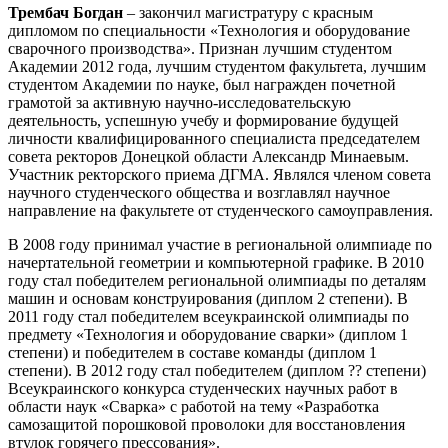
Трембач Богдан
– закончил магистратуру с красным
дипломом по специальности «Технология и оборудование
сварочного производства». Признан лучшим студентом
Академии 2012 года, лучшим студентом факультета, лучшим
студентом Академии по науке, был награжден почетной
грамотой за активную научно-исследовательскую
деятельность, успешную учебу и формирование будущей
личности квалифицированного специалиста председателем
совета ректоров Донецкой области Александр Минаевым.
Участник ректорского приема ДГМА. Являлся членом совета
научного студенческого общества и возглавлял научное
направление на факультете от студенческого самоуправления.
В 2008 году принимал участие в региональной олимпиаде по
начертательной геометрии и компьютерной графике. В 2010
году стал победителем региональной олимпиады по деталям
машин и основам конструирования (диплом 2 степени). В
2011 году стал победителем всеукраинской олимпиады по
предмету «Технология и оборудование сварки» (диплом 1
степени) и победителем в составе команды (диплом 1
степени). В 2012 году стал победителем (диплом ?? степени)
Всеукраинского конкурса студенческих научных работ в
области наук «Сварка» с работой на тему «Разработка
самозащитой порошковой проволоки для восстановления
втулок горячего прессования».