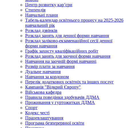
Центр розвитку кар’єри
Стипендія
Навчальні плани
Табель-календар освітнього процесу на 2025-2026
навчальний рік
Розклад дзвінків
Розклад занять для денної форми навчання
Розклад заліково-екзаменаційної сесії денної
форми навчання
Графік захисту кваліфікаційних робіт
Розклад занять для заочної форми навчання
Навчання на заочній формі навчанні
Розмір плати за навчання
Дуальне навчання
Навчання за кордоном
Перелік додаткових освітніх та інших послуг
Кампанія "Відкрий Європу"
Військова кафедра
Правила поведінки здобувачів ДДМА
Проживання у гуртожитках ДДМА
Спорт
Кодекс честі
Працевлаштування
Програма безперервної освіти