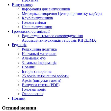
Практика
Випускнику
Інформація для випускників
Методика створення Центрів розвитку кар’єри
Клуб випускників
Голови спілки
Наші випускники
Громадські організації
Рада студентського самоврядування
Асоціація випускників та друзів КІІ-ДДМА
Редакція
Редакційна політика
Навчальні матеріали
Альманах муз
Загальна інформація
Новини
Історія створення
25 років натхненної роботи
Архів (випуски газети)
Випуски газети (PDF)
Головна подія
Оголошення
Новини
Останні новини