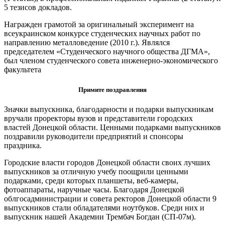
5 тезисов докладов.
Награжден грамотой за оригинальный эксперимент на
всеукраинском конкурсе студенческих научных работ по
направлению металловедение (2010 г.). Являлся
председателем «Студенческого научного общества ДГМА»,
был членом студенческого совета инженерно-экономического
факультета
Примите поздравления
Значки выпускника, благодарности и подарки выпускникам
вручали проректоры вузов и представители городских
властей Донецкой области. Ценными подарками выпускников
поздравили руководители предприятий и спонсоры
праздника.
Городские власти городов Донецкой области своих лучших
выпускников за отличную учебу поощрили ценными
подарками, среди которых планшеты, веб-камеры,
фотоаппараты, наручные часы. Благодаря Донецкой
облгосадминистрации и совета ректоров Донецкой области 9
выпускников стали обладателями ноутбуков. Среди них и
выпускник нашей Академии Трембач Богдан (СП-07м).