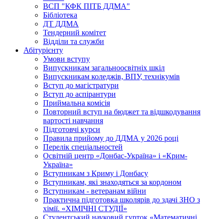
ВСП "КФК ПІТБ ДДМА"
Бібліотека
ДТ ДДМА
Тендерний комітет
Відділи та служби
Абітурієнту
Умови вступу
Випускникам загальноосвітніх шкіл
Випускникам коледжів, ВПУ, технікумів
Вступ до магістратури
Вступ до аспірантури
Приймальна комісія
Повторний вступ на бюджет та відшкодування
вартості навчання
Підготовчі курси
Правила прийому до ДДМА у 2026 році
Перелік спеціальностей
Освітній центр «Донбас-Україна» і «Крим-
Україна»
Вступникам з Криму і Донбасу
Вступникам, які знаходяться за кордоном
Вступникам - ветеранам війни
Практична підготовка школярів до здачі ЗНО з
хімії. «ХІМІЧНІ СТУДІЇ»
Студентський науковий гурток «Математичні