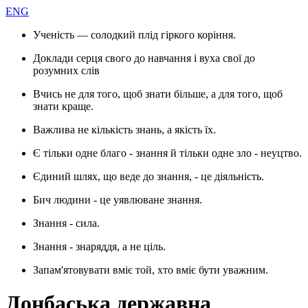
ENG
Ученість — солодкий плід гіркого коріння.
Доклади серця свого до навчання і вуха свої до
розумних слів
Вчись не для того, щоб знати більше, а для того, щоб
знати краще.
Важлива не кількість знань, а якість їх.
Є тільки одне благо - знання й тільки одне зло - неуцтво.
Єдиний шлях, що веде до знання, - це діяльність.
Бич людини - це уявлюване знання.
Знання - сила.
Знання - знаряддя, а не ціль.
Запам'ятовувати вміє той, хто вміє бути уважним.
Донбаська державна