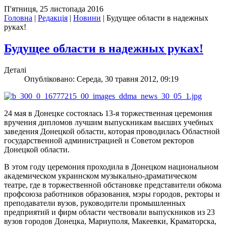
П'ятниця, 25 листопада 2016
Головна
|
Редакція
|
Новини
|
Будущее области в надежных
руках!
Будущее области в надежных руках!
Деталі
Опубліковано: Середа, 30 травня 2012, 09:19
24 мая в Донецке состоялась 13-я торжественная церемония
вручения дипломов лучшим выпускникам высших учебных
заведения Донецкой области, которая проводилась Областной
государственной администрацией и Советом ректоров
Донецкой области.
В этом году церемония проходила в Донецком национальном
академическом украинском музыкально-драматическом
театре, где в торжественной обстановке представители обкома
профсоюза работников образования, мэры городов, ректоры и
преподаватели вузов, руководители промышленных
предприятий и фирм области чествовали выпускников из 23
вузов городов Донецка, Мариуполя, Макеевки, Краматорска,