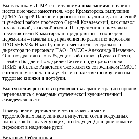
Выпускникам ДГМА с наилучшими пожеланиями вручили
настенные часы заместитель мэра Краматорска, выпускник
ДГМА Андрей Панков и проректор по научно-педагогической
и учебной работе профессор Сергей Ковалевский, как символ
начала новой, взрослой жизни. На церемонию приехали и
представители Краматорский предприятий – спонсоров
церемонии – начальник управления по развитию персонала
ПАО «НКМЗ» Иван Тупик и заместитель генерального
директора по персоналу ПАО «ЭМСС» Александр Шевченко.
Они поздравили своих будущих работников (Бугаева Елена,
Трембач Богдан и Бондаренко Евгений идут работать на
НКМЗ, а Яценко Анастасия уже является сотрудником ЭМСС)
с отличным окончанием учебы и торжественно вручили им
трудовые книжки и ноутбуки.
Выступления ректоров и руководства администраций городов
чередовались с номерами студенческой художественной
самодеятельности.
В завершение церемонии в честь талантливых и
трудолюбивых выпускников выпустили сотни воздушных
шаров, как бы знаменующих, что будущее Донецкой области
переходит в надежные руки!
Виктория Лебединская