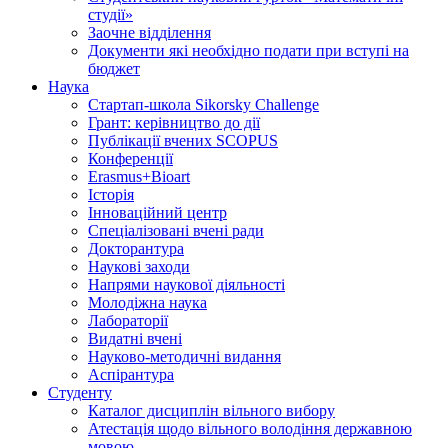
студії»
Заочне відділення
Документи які необхідно подати при вступі на
бюджет
Наука
Стартап-школа Sikorsky Challenge
Грант: керівництво до дії
Публікації вчених SCOPUS
Конференції
Erasmus+Bioart
Історія
Інноваційний центр
Спеціалізовані вчені ради
Докторантура
Наукові заходи
Напрями наукової діяльності
Молодіжна наука
Лабораторії
Видатні вчені
Науково-методичні видання
Аспірантура
Студенту
Каталог дисциплін вільного вибору
Атестація щодо вільного володіння державною
мовою