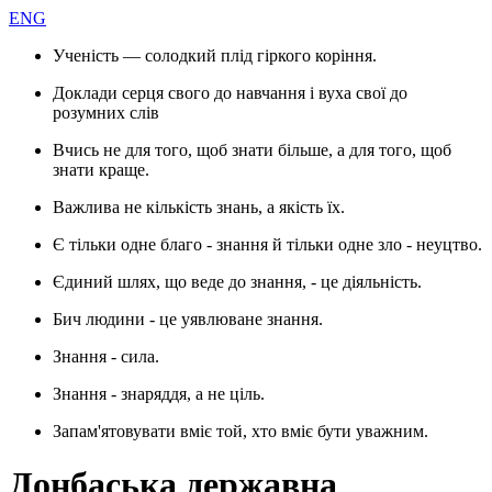
ENG
Ученість — солодкий плід гіркого коріння.
Доклади серця свого до навчання і вуха свої до
розумних слів
Вчись не для того, щоб знати більше, а для того, щоб
знати краще.
Важлива не кількість знань, а якість їх.
Є тільки одне благо - знання й тільки одне зло - неуцтво.
Єдиний шлях, що веде до знання, - це діяльність.
Бич людини - це уявлюване знання.
Знання - сила.
Знання - знаряддя, а не ціль.
Запам'ятовувати вміє той, хто вміє бути уважним.
Донбаська державна