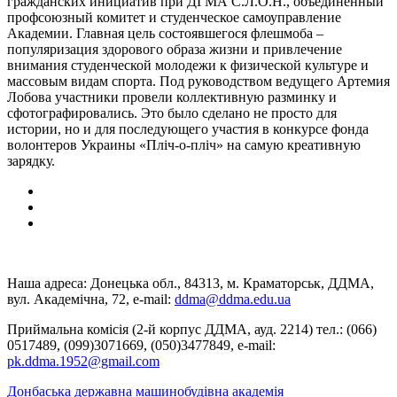
гражданских инициатив при ДГМА С.Л.О.Н., объединенный
профсоюзный комитет и студенческое самоуправление
Академии. Главная цель состоявшегося флешмоба –
популяризация здорового образа жизни и привлечение
внимания студенческой молодежи к физической культуре и
массовым видам спорта. Под руководством ведущего Артемия
Лобова участники провели коллективную разминку и
сфотографировались. Это было сделано не просто для
истории, но и для последующего участия в конкурсе фонда
волонтеров Украины «Пліч-о-пліч» на самую креативную
зарядку.
Наша адреса: Донецька обл., 84313, м. Краматорськ, ДДМА,
вул. Академічна, 72, е-mail:
ddma@ddma.edu.ua
Приймальна комісія (2-й корпус ДДМА, ауд. 2214) тел.: (066)
0517489, (099)3071669, (050)3477849, e-mail:
pk.ddma.1952@gmail.com
Донбаська державна машинобудівна академія