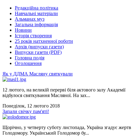
Редакційна політика
Навчальні матеріали
Альманах муз
Загальна інформація
Новини
Історія створення
25 років натхненної роботи
Архів (випуски газети)
Випуски газети (PDF)
Головна подія
Оголошення
Як у ДДМА Масляну святкували
12 лютого, на великій перерві біля актового залу Академії
відбулося святкування Масляної. На зах...
Понеділок, 12 лютого 2018
Запали свічку пам'яті!
Щорічно, у четверту суботу листопада, Україна згадує жертв
Голодомору. Український Голодомор бу...