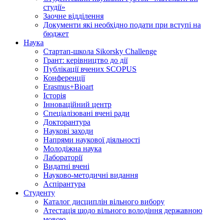
студії»
Заочне відділення
Документи які необхідно подати при вступі на
бюджет
Наука
Стартап-школа Sikorsky Challenge
Грант: керівництво до дії
Публікації вчених SCOPUS
Конференції
Erasmus+Bioart
Історія
Інноваційний центр
Спеціалізовані вчені ради
Докторантура
Наукові заходи
Напрями наукової діяльності
Молодіжна наука
Лабораторії
Видатні вчені
Науково-методичні видання
Аспірантура
Студенту
Каталог дисциплін вільного вибору
Атестація щодо вільного володіння державною
мовою