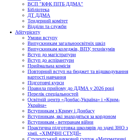
ВСП "КФК ПІТБ ДДМА"
Бібліотека
ДТ ДДМА
Тендерний комітет
Відділи та служби
Абітурієнту
Умови вступу
Випускникам загальноосвітніх шкіл
Випускникам коледжів, ВПУ, технікумів
Вступ до магістратури
Вступ до аспірантури
Приймальна комісія
Повторний вступ на бюджет та відшкодування
вартості навчання
Підготовчі курси
Правила прийому до ДДМА у 2026 році
Перелік спеціальностей
Освітній центр «Донбас-Україна» і «Крим-
Україна»
Вступникам з Криму і Донбасу
Вступникам, які знаходяться за кордоном
Вступникам - ветеранам війни
Практична підготовка школярів до здачі ЗНО з
хімії. «ХІМІЧНІ СТУДІЇ»
Студентський науковий гурток «Математичні