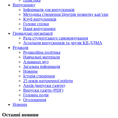
Практика
Випускнику
Інформація для випускників
Методика створення Центрів розвитку кар’єри
Клуб випускників
Голови спілки
Наші випускники
Громадські організації
Рада студентського самоврядування
Асоціація випускників та друзів КІІ-ДДМА
Редакція
Редакційна політика
Навчальні матеріали
Альманах муз
Загальна інформація
Новини
Історія створення
25 років натхненної роботи
Архів (випуски газети)
Випуски газети (PDF)
Головна подія
Оголошення
Новини
Останні новини