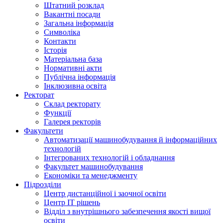
Штатний розклад
Вакантні посади
Загальна інформація
Символіка
Контакти
Історія
Матеріальна база
Нормативні акти
Публічна інформація
Інклюзивна освіта
Ректорат
Склад ректорату
Функції
Галерея ректорів
Факультети
Автоматизації машинобудування й інформаційних
технологій
Інтегрованих технологій і обладнання
Факультет машинобудування
Економіки та менеджменту
Підрозділи
Центр дистанційної і заочної освіти
Центр ІТ рішень
Відділ з внутрішнього забезпечення якості вищої
освіти