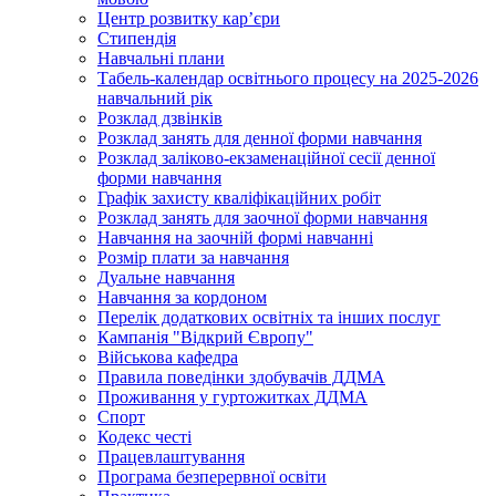
Центр розвитку кар’єри
Стипендія
Навчальні плани
Табель-календар освітнього процесу на 2025-2026
навчальний рік
Розклад дзвінків
Розклад занять для денної форми навчання
Розклад заліково-екзаменаційної сесії денної
форми навчання
Графік захисту кваліфікаційних робіт
Розклад занять для заочної форми навчання
Навчання на заочній формі навчанні
Розмір плати за навчання
Дуальне навчання
Навчання за кордоном
Перелік додаткових освітніх та інших послуг
Кампанія "Відкрий Європу"
Військова кафедра
Правила поведінки здобувачів ДДМА
Проживання у гуртожитках ДДМА
Спорт
Кодекс честі
Працевлаштування
Програма безперервної освіти