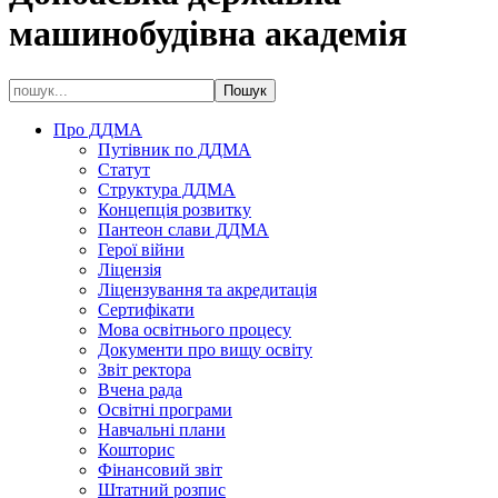
машинобудівна академія
Про ДДМА
Путівник по ДДМА
Статут
Структура ДДМА
Концепція розвитку
Пантеон слави ДДМА
Герої війни
Ліцензія
Ліцензування та акредитація
Сертифікати
Мова освітнього процесу
Документи про вищу освіту
Звіт ректора
Вчена рада
Освітні програми
Навчальні плани
Кошторис
Фінансовий звіт
Штатний розпис