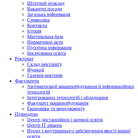
Штатний розклад
Вакантні посади
Загальна інформація
Символіка
Контакти
Історія
Матеріальна база
Нормативні акти
Публічна інформація
Інклюзивна освіта
Ректорат
Склад ректорату
Функції
Галерея ректорів
Факультети
Автоматизації машинобудування й інформаційних
технологій
Інтегрованих технологій і обладнання
Факультет машинобудування
Економіки та менеджменту
Підрозділи
Центр дистанційної і заочної освіти
Центр ІТ рішень
Відділ з внутрішнього забезпечення якості вищої
освіти