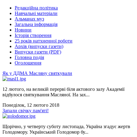
Редакційна політика
Навчальні матеріали
Альманах муз
Загальна інформація
Новини
Історія створення
25 років натхненної роботи
Архів (випуски газети)
Випуски газети (PDF)
Головна подія
Оголошення
Як у ДДМА Масляну святкували
12 лютого, на великій перерві біля актового залу Академії
відбулося святкування Масляної. На зах...
Понеділок, 12 лютого 2018
Запали свічку пам'яті!
Щорічно, у четверту суботу листопада, Україна згадує жертв
Голодомору. Український Голодомор бу...