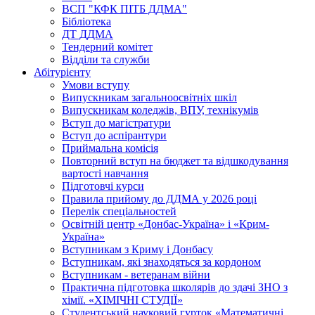
ВСП "КФК ПІТБ ДДМА"
Бібліотека
ДТ ДДМА
Тендерний комітет
Відділи та служби
Абітурієнту
Умови вступу
Випускникам загальноосвітніх шкіл
Випускникам коледжів, ВПУ, технікумів
Вступ до магістратури
Вступ до аспірантури
Приймальна комісія
Повторний вступ на бюджет та відшкодування
вартості навчання
Підготовчі курси
Правила прийому до ДДМА у 2026 році
Перелік спеціальностей
Освітній центр «Донбас-Україна» і «Крим-
Україна»
Вступникам з Криму і Донбасу
Вступникам, які знаходяться за кордоном
Вступникам - ветеранам війни
Практична підготовка школярів до здачі ЗНО з
хімії. «ХІМІЧНІ СТУДІЇ»
Студентський науковий гурток «Математичні