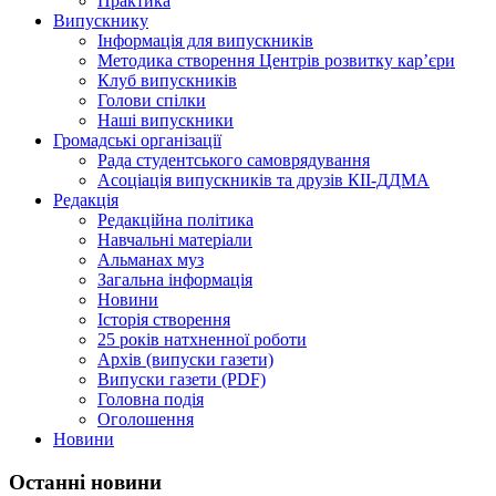
Практика
Випускнику
Інформація для випускників
Методика створення Центрів розвитку кар’єри
Клуб випускників
Голови спілки
Наші випускники
Громадські організації
Рада студентського самоврядування
Асоціація випускників та друзів КІІ-ДДМА
Редакція
Редакційна політика
Навчальні матеріали
Альманах муз
Загальна інформація
Новини
Історія створення
25 років натхненної роботи
Архів (випуски газети)
Випуски газети (PDF)
Головна подія
Оголошення
Новини
Останні новини