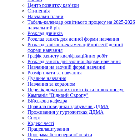
Центр розвитку кар’єри
Стипендія
Навчальні плани
Табель-календар освітнього процесу на 2025-2026
навчальний рік
Розклад дзвінків
Розклад занять для денної форми навчання
Розклад заліково-екзаменаційної сесії денної
форми навчання
Графік захисту кваліфікаційних робіт
Розклад занять для заочної форми навчання
Навчання на заочній формі навчанні
Розмір плати за навчання
Дуальне навчання
Навчання за кордоном
Перелік додаткових освітніх та інших послуг
Кампанія "Відкрий Європу"
Військова кафедра
Правила поведінки здобувачів ДДМА
Проживання у гуртожитках ДДМА
Спорт
Кодекс честі
Працевлаштування
Програма безперервної освіти