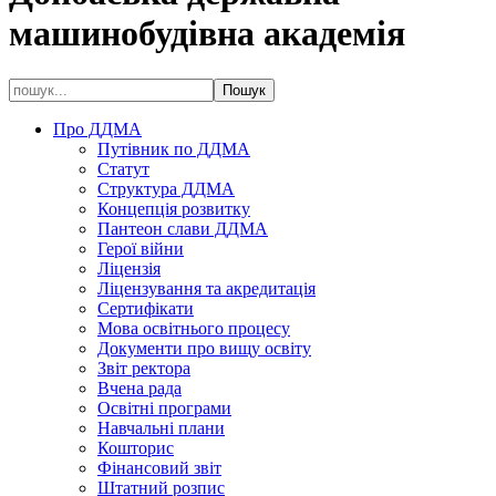
машинобудівна академія
Про ДДМА
Путівник по ДДМА
Статут
Структура ДДМА
Концепція розвитку
Пантеон слави ДДМА
Герої війни
Ліцензія
Ліцензування та акредитація
Сертифікати
Мова освітнього процесу
Документи про вищу освіту
Звіт ректора
Вчена рада
Освітні програми
Навчальні плани
Кошторис
Фінансовий звіт
Штатний розпис