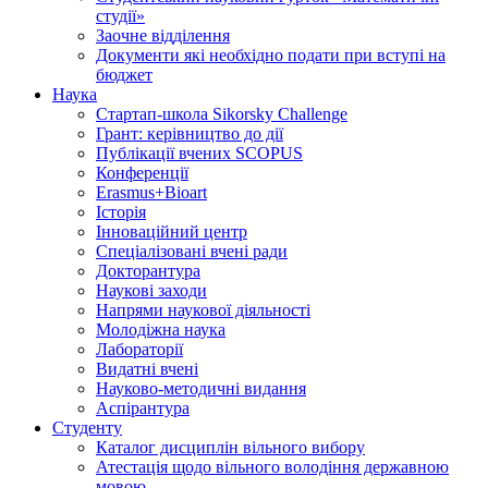
студії»
Заочне відділення
Документи які необхідно подати при вступі на
бюджет
Наука
Стартап-школа Sikorsky Challenge
Грант: керівництво до дії
Публікації вчених SCOPUS
Конференції
Erasmus+Bioart
Історія
Інноваційний центр
Спеціалізовані вчені ради
Докторантура
Наукові заходи
Напрями наукової діяльності
Молодіжна наука
Лабораторії
Видатні вчені
Науково-методичні видання
Аспірантура
Студенту
Каталог дисциплін вільного вибору
Атестація щодо вільного володіння державною
мовою