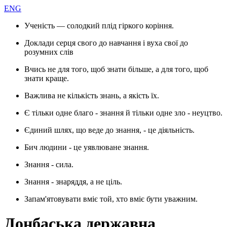
ENG
Ученість — солодкий плід гіркого коріння.
Доклади серця свого до навчання і вуха свої до
розумних слів
Вчись не для того, щоб знати більше, а для того, щоб
знати краще.
Важлива не кількість знань, а якість їх.
Є тільки одне благо - знання й тільки одне зло - неуцтво.
Єдиний шлях, що веде до знання, - це діяльність.
Бич людини - це уявлюване знання.
Знання - сила.
Знання - знаряддя, а не ціль.
Запам'ятовувати вміє той, хто вміє бути уважним.
Донбаська державна