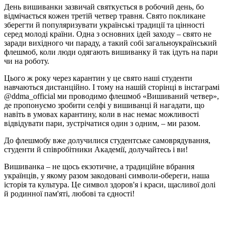
День вишиванки зазвичай святкується в робочий день, бо
відмічається кожен третій четвер травня. Свято покликане
зберегти й популяризувати українські традиції та цінності
серед молоді країни. Одна з основних ідей заходу – свято не
заради вихідного чи параду, а такий собі загальноукраїнський
флешмоб, коли люди одягають вишиванку й так ідуть на пари
чи на роботу.
Цього ж року через карантин у це свято наші студенти
навчаються дистанційно. І тому на нашій сторінці в інстаграмі
@ddma_official ми проводимо флешмоб «Вишиваний четвер»,
де пропонуємо зробити селфі у вишиванці й нагадати, що
навіть в умовах карантину, коли в нас немає можливості
відвідувати пари, зустрічатися один з одним, – ми разом.
До флешмобу вже долучилися студентське самоврядування,
студенти й співробітники Академії, долучайтесь і ви!
Вишиванка – не щось екзотичне, а традиційне вбрання
українців, у якому разом закодовані символи-обереги, наша
історія та культура. Це символ здоров'я і краси, щасливої долі
й родинної пам'яті, любові та єдності!