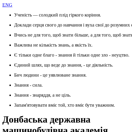
ENG
Ученість — солодкий плід гіркого коріння.
Доклади серця свого до навчання і вуха свої до розумних 
Вчись не для того, щоб знати більше, а для того, щоб знат
Важлива не кількість знань, а якість їх.
Є тільки одне благо - знання й тільки одне зло - неуцтво.
Єдиний шлях, що веде до знання, - це діяльність.
Бич людини - це уявлюване знання.
Знання - сила.
Знання - знаряддя, а не ціль.
Запам'ятовувати вміє той, хто вміє бути уважним.
Донбаська державна
машинобудівна академія