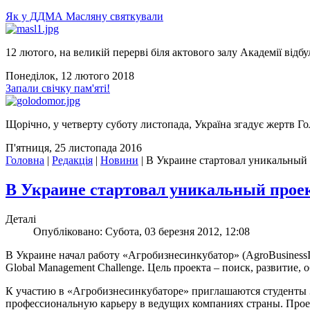
Як у ДДМА Масляну святкували
12 лютого, на великій перерві біля актового залу Академії відбу
Понеділок, 12 лютого 2018
Запали свічку пам'яті!
Щорічно, у четверту суботу листопада, Україна згадує жертв Го
П'ятниця, 25 листопада 2016
Головна
|
Редакція
|
Новини
|
В Украине стартовал уникальный 
В Украине стартовал уникальный проек
Деталі
Опубліковано: Субота, 03 березня 2012, 12:08
В Украине начал работу «Агробизнесинкубатор» (AgroBusiness
Global Management Challenge. Цель проекта – поиск, развитие
К участию в «Агробизнесинкубаторе» приглашаются студенты 
профессиональную карьеру в ведущих компаниях страны. Проект