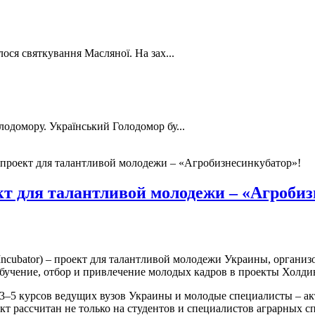
лося святкування Масляної. На зах...
лодомору. Український Голодомор бу...
проект для талантливой молодежи – «Агробизнесинкубатор»!
т для талантливой молодежи – «Агробиз
Incubator) – проект для талантливой молодежи Украины, орган
, обучение, отбор и привлечение молодых кадров в проекты Холд
3–5 курсов ведущих вузов Украины и молодые специалисты – ак
 рассчитан не только на студентов и специалистов аграрных спе