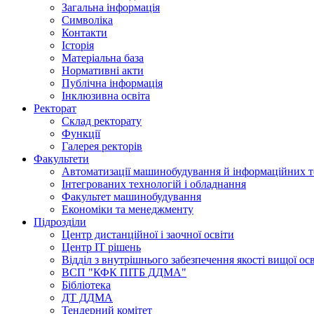
Загальна інформація
Символіка
Контакти
Історія
Матеріальна база
Нормативні акти
Публічна інформація
Інклюзивна освіта
Ректорат
Склад ректорату
Функції
Галерея ректорів
Факультети
Автоматизації машинобудування й інформаційних т
Інтегрованих технологій і обладнання
Факультет машинобудування
Економіки та менеджменту
Підрозділи
Центр дистанційної і заочної освіти
Центр ІТ рішень
Відділ з внутрішнього забезпечення якості вищої ос
ВСП "КФК ПІТБ ДДМА"
Бібліотека
ДТ ДДМА
Тендерний комітет