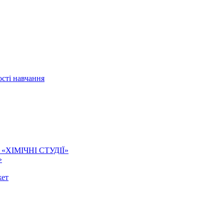
сті навчання
ї. «ХІМІЧНІ СТУДІЇ»
»
жет