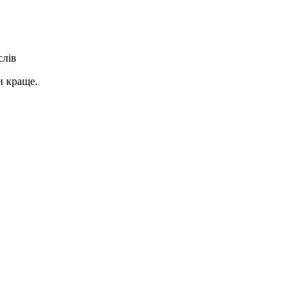
слів
и краще.