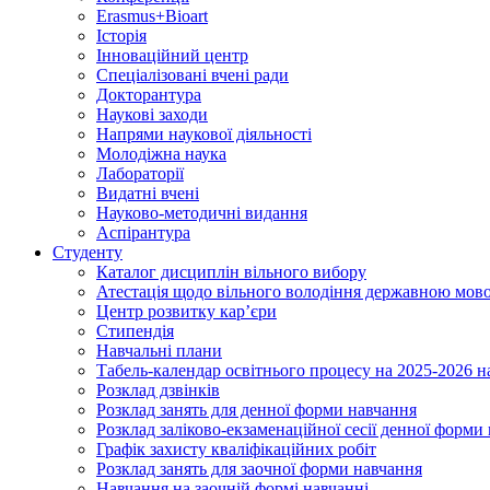
Erasmus+Bioart
Історія
Інноваційний центр
Спеціалізовані вчені ради
Докторантура
Наукові заходи
Напрями наукової діяльності
Молодіжна наука
Лабораторії
Видатні вчені
Науково-методичні видання
Аспірантура
Студенту
Каталог дисциплін вільного вибору
Атестація щодо вільного володіння державною мов
Центр розвитку кар’єри
Стипендія
Навчальні плани
Табель-календар освітнього процесу на 2025-2026 н
Розклад дзвінків
Розклад занять для денної форми навчання
Розклад заліково-екзаменаційної сесії денної форми
Графік захисту кваліфікаційних робіт
Розклад занять для заочної форми навчання
Навчання на заочній формі навчанні