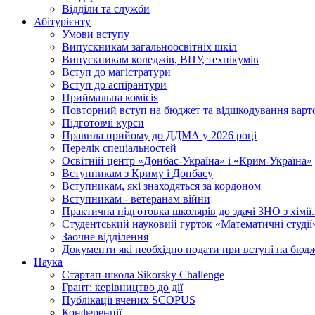
Відділи та служби
Абітурієнту
Умови вступу
Випускникам загальноосвітніх шкіл
Випускникам коледжів, ВПУ, технікумів
Вступ до магістратури
Вступ до аспірантури
Приймальна комісія
Повторний вступ на бюджет та відшкодування варто
Підготовчі курси
Правила прийому до ДДМА у 2026 році
Перелік спеціальностей
Освітній центр «Донбас-Україна» і «Крим-Україна»
Вступникам з Криму і Донбасу
Вступникам, які знаходяться за кордоном
Вступникам - ветеранам війни
Практична підготовка школярів до здачі ЗНО з хімі
Студентський науковий гурток «Математичні студії
Заочне відділення
Документи які необхідно подати при вступі на бюд
Наука
Стартап-школа Sikorsky Challenge
Грант: керівництво до дії
Публікації вчених SCOPUS
Конференції