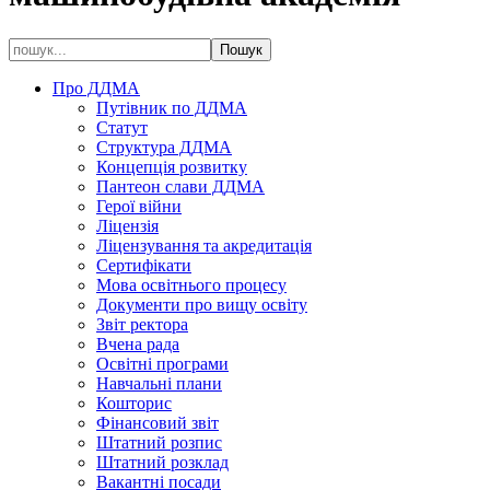
Про ДДМА
Путівник по ДДМА
Статут
Структура ДДМА
Концепція розвитку
Пантеон слави ДДМА
Герої війни
Ліцензія
Ліцензування та акредитація
Сертифікати
Мова освітнього процесу
Документи про вищу освіту
Звіт ректора
Вчена рада
Освітні програми
Навчальні плани
Кошторис
Фінансовий звіт
Штатний розпис
Штатний розклад
Вакантні посади