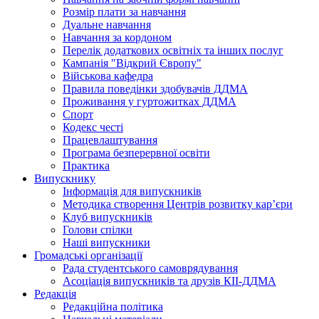
Розмір плати за навчання
Дуальне навчання
Навчання за кордоном
Перелік додаткових освітніх та інших послуг
Кампанія "Відкрий Європу"
Військова кафедра
Правила поведінки здобувачів ДДМА
Проживання у гуртожитках ДДМА
Спорт
Кодекс честі
Працевлаштування
Програма безперервної освіти
Практика
Випускнику
Інформація для випускників
Методика створення Центрів розвитку кар’єри
Клуб випускників
Голови спілки
Наші випускники
Громадські організації
Рада студентського самоврядування
Асоціація випускників та друзів КІІ-ДДМА
Редакція
Редакційна політика