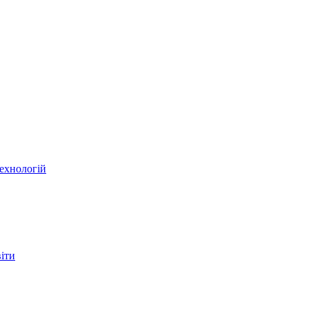
ехнологій
віти