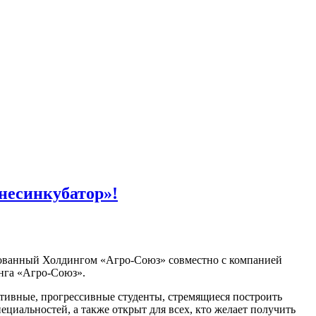
несинкубатор»!
изованный Холдингом «Агро-Союз» совместно с компанией
инга «Агро-Союз».
тивные, прогрессивные студенты, стремящиеся построить
циальностей, а также открыт для всех, кто желает получить