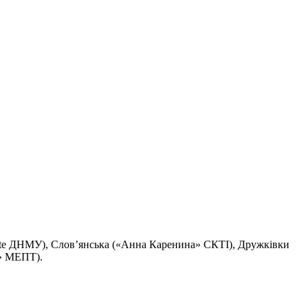
e ДНМУ), Слов’янська («Анна Каренина» СКТІ), Дружківки
и» МЕПТ).