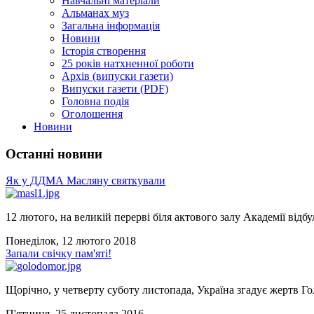
Навчальні матеріали
Альманах муз
Загальна інформація
Новини
Історія створення
25 років натхненної роботи
Архів (випуски газети)
Випуски газети (PDF)
Головна подія
Оголошення
Новини
Останні новини
Як у ДДМА Масляну святкували
12 лютого, на великій перерві біля актового залу Академії відбу
Понеділок, 12 лютого 2018
Запали свічку пам'яті!
Щорічно, у четверту суботу листопада, Україна згадує жертв Го
П'ятниця, 25 листопада 2016