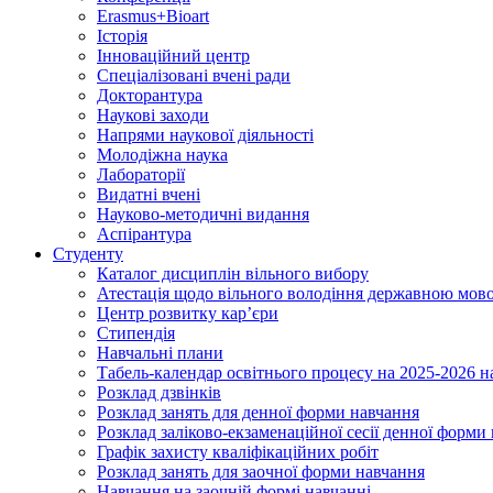
Erasmus+Bioart
Історія
Інноваційний центр
Спеціалізовані вчені ради
Докторантура
Наукові заходи
Напрями наукової діяльності
Молодіжна наука
Лабораторії
Видатні вчені
Науково-методичні видання
Аспірантура
Студенту
Каталог дисциплін вільного вибору
Атестація щодо вільного володіння державною мов
Центр розвитку кар’єри
Стипендія
Навчальні плани
Табель-календар освітнього процесу на 2025-2026 н
Розклад дзвінків
Розклад занять для денної форми навчання
Розклад заліково-екзаменаційної сесії денної форми
Графік захисту кваліфікаційних робіт
Розклад занять для заочної форми навчання
Навчання на заочній формі навчанні