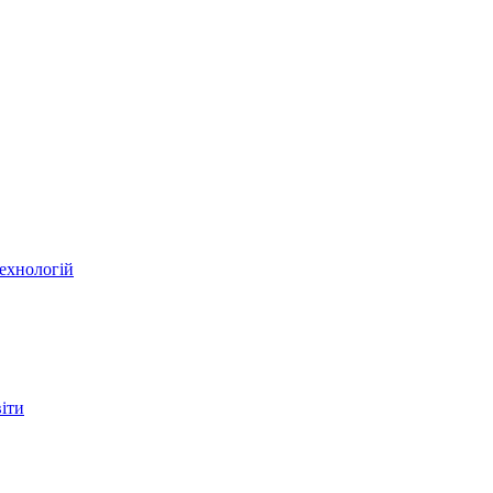
ехнологій
віти