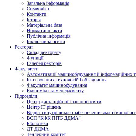
Загальна інформація
Символіка
Контакти
Історія
Матеріальна база
Нормативні акти
Публічна інформація
Інклюзивна освіта
Ректорат
Склад ректорату
Функції
Галерея ректорів
Факультети
Автоматизації машинобудування й інформаційних т
Інтегрованих технологій і обладнання
Факультет машинобудування
Економіки та менеджменту
Підрозділи
Центр дистанційної і заочної освіти
Центр ІТ рішень
Відділ з внутрішнього забезпечення якості вищої ос
ВСП "КФК ПІТБ ДДМА"
Бібліотека
ДТ ДДМА
Тендерний комітет