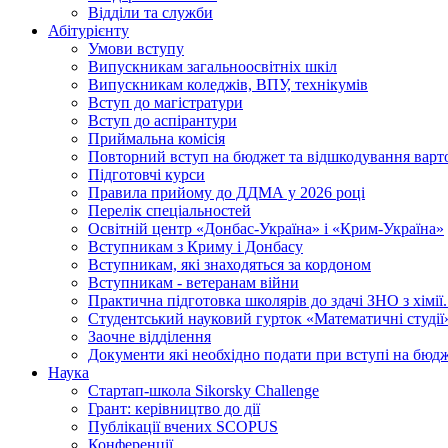
Відділи та служби
Абітурієнту
Умови вступу
Випускникам загальноосвітніх шкіл
Випускникам коледжів, ВПУ, технікумів
Вступ до магістратури
Вступ до аспірантури
Приймальна комісія
Повторний вступ на бюджет та відшкодування варто
Підготовчі курси
Правила прийому до ДДМА у 2026 році
Перелік спеціальностей
Освітній центр «Донбас-Україна» і «Крим-Україна»
Вступникам з Криму і Донбасу
Вступникам, які знаходяться за кордоном
Вступникам - ветеранам війни
Практична підготовка школярів до здачі ЗНО з хімі
Студентський науковий гурток «Математичні студії
Заочне відділення
Документи які необхідно подати при вступі на бюд
Наука
Стартап-школа Sikorsky Challenge
Грант: керівництво до дії
Публікації вчених SCOPUS
Конференції