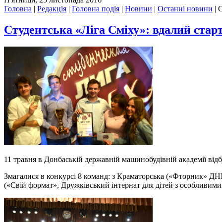
Головна
|
Редакція
|
Головна подія
|
Новини
|
Останні новини
|
С
Студентська «Ліга Сміху»: вдалий стар
11 травня в Донбаській державній машинобудівній академії відб
Змагалися в конкурсі 8 команд: з Краматорська («Фторник»
(«Свій формат», Дружківський інтернат для дітей з особливи