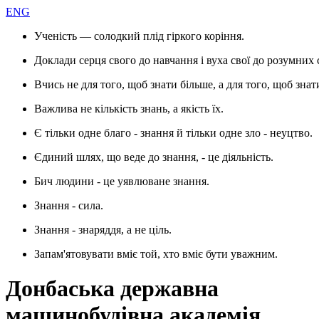
ENG
Ученість — солодкий плід гіркого коріння.
Доклади серця свого до навчання і вуха свої до розумних 
Вчись не для того, щоб знати більше, а для того, щоб знат
Важлива не кількість знань, а якість їх.
Є тільки одне благо - знання й тільки одне зло - неуцтво.
Єдиний шлях, що веде до знання, - це діяльність.
Бич людини - це уявлюване знання.
Знання - сила.
Знання - знаряддя, а не ціль.
Запам'ятовувати вміє той, хто вміє бути уважним.
Донбаська державна
машинобудівна академія