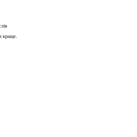
слів
и краще.