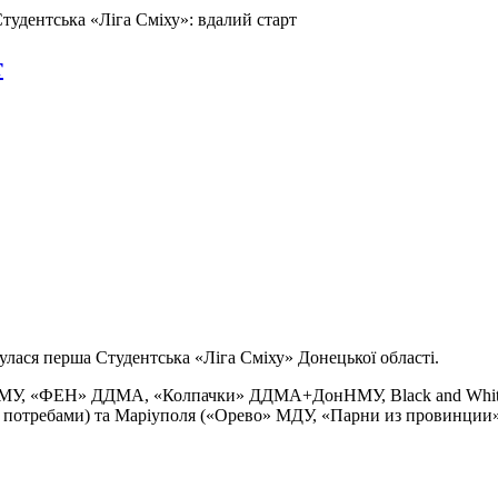
тудентська «Ліга Сміху»: вдалий старт
т
улася перша Студентська «Ліга Сміху» Донецької області.
 ДНМУ, «ФЕН» ДДМА, «Колпачки» ДДМА+ДонНМУ, Black and Whit
ми потребами) та Маріуполя («Орево» МДУ, «Парни из провинци