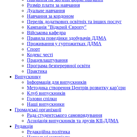
Розмір плати за навчання
Дуальне навчання
Навчання за кордоном
Перелік додаткових освітніх та інших послуг
Кампанія "Відкрий Європу"
Військова кафедра
Правила поведінки здобувачів ДДМА
Проживання у гуртожитках ДДМА
Спорт
Кодекс честі
Працевлаштування
Програма безперервної освіти
Практика
Випускнику
Інформація для випускників
Методика створення Центрів розвитку кар’єри
Клуб випускників
Голови спілки
Наші випускники
Громадські організації
Рада студентського самоврядування
Асоціація випускників та друзів КІІ-ДДМА
Редакція
Редакційна політика