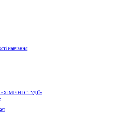
сті навчання
ї. «ХІМІЧНІ СТУДІЇ»
»
жет