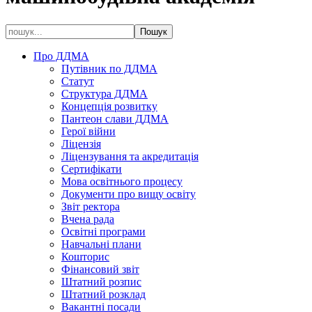
Про ДДМА
Путівник по ДДМА
Статут
Структура ДДМА
Концепція розвитку
Пантеон слави ДДМА
Герої війни
Ліцензія
Ліцензування та акредитація
Сертифікати
Мова освітнього процесу
Документи про вищу освіту
Звіт ректора
Вчена рада
Освітні програми
Навчальні плани
Кошторис
Фінансовий звіт
Штатний розпис
Штатний розклад
Вакантні посади