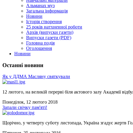
Навчальні матеріали
Альманах муз
Загальна інформація
Новини
Історія створення
25 років натхненної роботи
Архів (випуски газети)
Випуски газети (PDF)
Головна подія
Оголошення
Новини
Останні новини
Як у ДДМА Масляну святкували
12 лютого, на великій перерві біля актового залу Академії відбу
Понеділок, 12 лютого 2018
Запали свічку пам'яті!
Щорічно, у четверту суботу листопада, Україна згадує жертв Го
П'ятниця, 25 листопада 2016