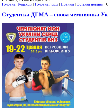
Головна
|
Редакція
|
Головна подія
|
Новини
|
Останні новини
|
С
Студентка ДГМА – снова чемпионка У