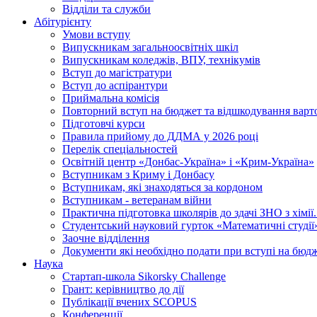
Відділи та служби
Абітурієнту
Умови вступу
Випускникам загальноосвітніх шкіл
Випускникам коледжів, ВПУ, технікумів
Вступ до магістратури
Вступ до аспірантури
Приймальна комісія
Повторний вступ на бюджет та відшкодування варто
Підготовчі курси
Правила прийому до ДДМА у 2026 році
Перелік спеціальностей
Освітній центр «Донбас-Україна» і «Крим-Україна»
Вступникам з Криму і Донбасу
Вступникам, які знаходяться за кордоном
Вступникам - ветеранам війни
Практична підготовка школярів до здачі ЗНО з хімі
Студентський науковий гурток «Математичні студії
Заочне відділення
Документи які необхідно подати при вступі на бюд
Наука
Стартап-школа Sikorsky Challenge
Грант: керівництво до дії
Публікації вчених SCOPUS
Конференції