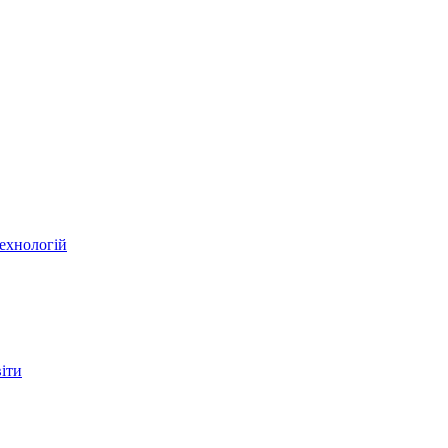
ехнологій
віти