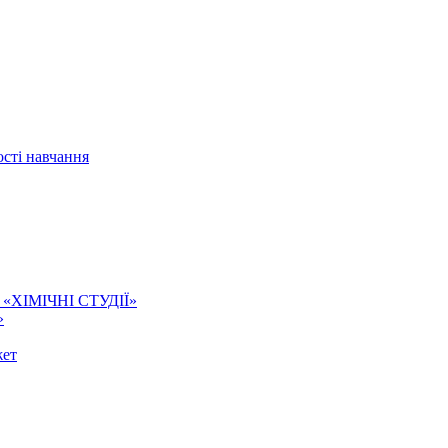
сті навчання
ї. «ХІМІЧНІ СТУДІЇ»
»
жет