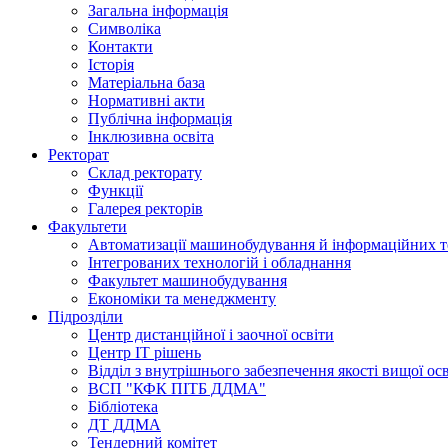
Загальна інформація
Символіка
Контакти
Історія
Матеріальна база
Нормативні акти
Публічна інформація
Інклюзивна освіта
Ректорат
Склад ректорату
Функції
Галерея ректорів
Факультети
Автоматизації машинобудування й інформаційних т
Інтегрованих технологій і обладнання
Факультет машинобудування
Економіки та менеджменту
Підрозділи
Центр дистанційної і заочної освіти
Центр ІТ рішень
Відділ з внутрішнього забезпечення якості вищої ос
ВСП "КФК ПІТБ ДДМА"
Бібліотека
ДТ ДДМА
Тендерний комітет