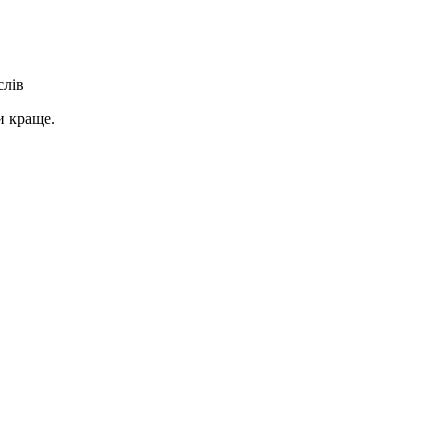
слів
и краще.