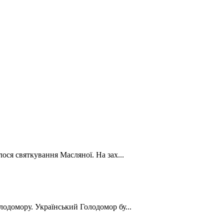
лося святкування Масляної. На зах...
лодомору. Український Голодомор бу...