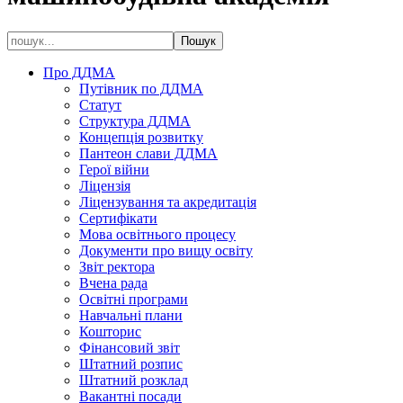
Про ДДМА
Путівник по ДДМА
Статут
Структура ДДМА
Концепція розвитку
Пантеон слави ДДМА
Герої війни
Ліцензія
Ліцензування та акредитація
Сертифікати
Мова освітнього процесу
Документи про вищу освіту
Звіт ректора
Вчена рада
Освітні програми
Навчальні плани
Кошторис
Фінансовий звіт
Штатний розпис
Штатний розклад
Вакантні посади