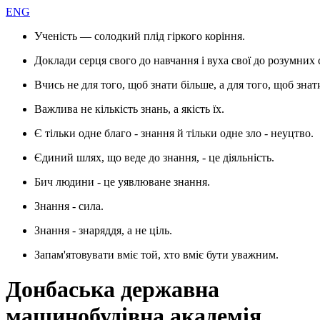
ENG
Ученість — солодкий плід гіркого коріння.
Доклади серця свого до навчання і вуха свої до розумних 
Вчись не для того, щоб знати більше, а для того, щоб знат
Важлива не кількість знань, а якість їх.
Є тільки одне благо - знання й тільки одне зло - неуцтво.
Єдиний шлях, що веде до знання, - це діяльність.
Бич людини - це уявлюване знання.
Знання - сила.
Знання - знаряддя, а не ціль.
Запам'ятовувати вміє той, хто вміє бути уважним.
Донбаська державна
машинобудівна академія