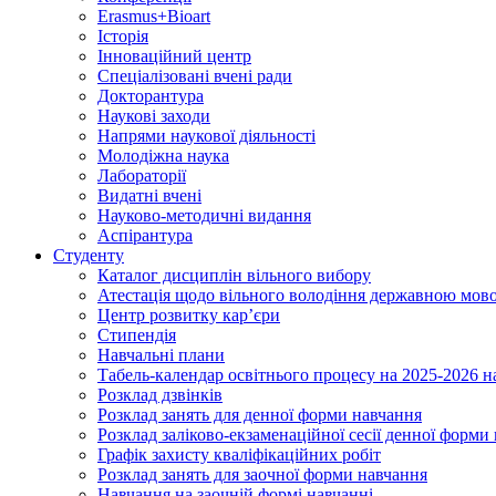
Erasmus+Bioart
Історія
Інноваційний центр
Спеціалізовані вчені ради
Докторантура
Наукові заходи
Напрями наукової діяльності
Молодіжна наука
Лабораторії
Видатні вчені
Науково-методичні видання
Аспірантура
Студенту
Каталог дисциплін вільного вибору
Атестація щодо вільного володіння державною мов
Центр розвитку кар’єри
Стипендія
Навчальні плани
Табель-календар освітнього процесу на 2025-2026 н
Розклад дзвінків
Розклад занять для денної форми навчання
Розклад заліково-екзаменаційної сесії денної форми
Графік захисту кваліфікаційних робіт
Розклад занять для заочної форми навчання
Навчання на заочній формі навчанні