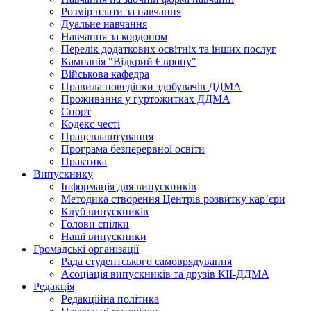
Розмір плати за навчання
Дуальне навчання
Навчання за кордоном
Перелік додаткових освітніх та інших послуг
Кампанія "Відкрий Європу"
Військова кафедра
Правила поведінки здобувачів ДДМА
Проживання у гуртожитках ДДМА
Спорт
Кодекс честі
Працевлаштування
Програма безперервної освіти
Практика
Випускнику
Інформація для випускників
Методика створення Центрів розвитку кар’єри
Клуб випускників
Голови спілки
Наші випускники
Громадські організації
Рада студентського самоврядування
Асоціація випускників та друзів КІІ-ДДМА
Редакція
Редакційна політика