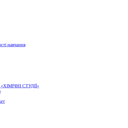
сті навчання
ї. «ХІМІЧНІ СТУДІЇ»
»
жет