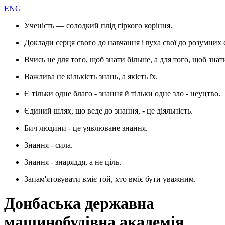
ENG
Ученість — солодкий плід гіркого коріння.
Доклади серця свого до навчання і вуха свої до розумних 
Вчись не для того, щоб знати більше, а для того, щоб знат
Важлива не кількість знань, а якість їх.
Є тільки одне благо - знання й тільки одне зло - неуцтво.
Єдиний шлях, що веде до знання, - це діяльність.
Бич людини - це уявлюване знання.
Знання - сила.
Знання - знаряддя, а не ціль.
Запам'ятовувати вміє той, хто вміє бути уважним.
Донбаська державна
машинобудівна академія