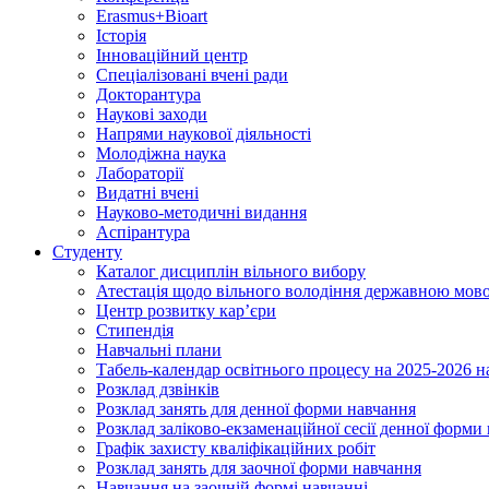
Erasmus+Bioart
Історія
Інноваційний центр
Спеціалізовані вчені ради
Докторантура
Наукові заходи
Напрями наукової діяльності
Молодіжна наука
Лабораторії
Видатні вчені
Науково-методичні видання
Аспірантура
Студенту
Каталог дисциплін вільного вибору
Атестація щодо вільного володіння державною мов
Центр розвитку кар’єри
Стипендія
Навчальні плани
Табель-календар освітнього процесу на 2025-2026 н
Розклад дзвінків
Розклад занять для денної форми навчання
Розклад заліково-екзаменаційної сесії денної форми
Графік захисту кваліфікаційних робіт
Розклад занять для заочної форми навчання
Навчання на заочній формі навчанні