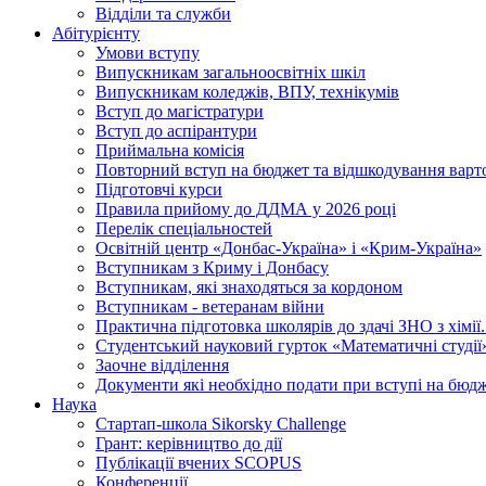
Відділи та служби
Абітурієнту
Умови вступу
Випускникам загальноосвітніх шкіл
Випускникам коледжів, ВПУ, технікумів
Вступ до магістратури
Вступ до аспірантури
Приймальна комісія
Повторний вступ на бюджет та відшкодування варто
Підготовчі курси
Правила прийому до ДДМА у 2026 році
Перелік спеціальностей
Освітній центр «Донбас-Україна» і «Крим-Україна»
Вступникам з Криму і Донбасу
Вступникам, які знаходяться за кордоном
Вступникам - ветеранам війни
Практична підготовка школярів до здачі ЗНО з хімі
Студентський науковий гурток «Математичні студії
Заочне відділення
Документи які необхідно подати при вступі на бюд
Наука
Стартап-школа Sikorsky Challenge
Грант: керівництво до дії
Публікації вчених SCOPUS
Конференції