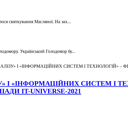
лося святкування Масляної. На зах...
лодомору. Український Голодомор бу...
ЛІЗУ» І «ІНФОРМАЦІЙНИХ СИСТЕМ І ТЕХНОЛОГІЙ» – Ф
 І «ІНФОРМАЦІЙНИХ СИСТЕМ І ТЕ
ДИ IT-UNIVERSE-2021