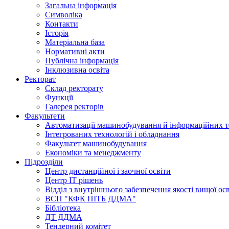
Загальна інформація
Символіка
Контакти
Історія
Матеріальна база
Нормативні акти
Публічна інформація
Інклюзивна освіта
Ректорат
Склад ректорату
Функції
Галерея ректорів
Факультети
Автоматизації машинобудування й інформаційних т
Інтегрованих технологій і обладнання
Факультет машинобудування
Економіки та менеджменту
Підрозділи
Центр дистанційної і заочної освіти
Центр ІТ рішень
Відділ з внутрішнього забезпечення якості вищої ос
ВСП "КФК ПІТБ ДДМА"
Бібліотека
ДТ ДДМА
Тендерний комітет