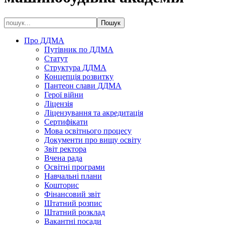
Про ДДМА
Путівник по ДДМА
Статут
Структура ДДМА
Концепція розвитку
Пантеон слави ДДМА
Герої війни
Ліцензія
Ліцензування та акредитація
Сертифікати
Мова освітнього процесу
Документи про вищу освіту
Звіт ректора
Вчена рада
Освітні програми
Навчальні плани
Кошторис
Фінансовий звіт
Штатний розпис
Штатний розклад
Вакантні посади