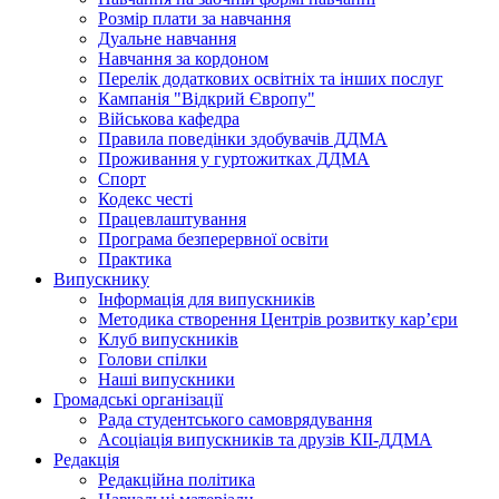
Розмір плати за навчання
Дуальне навчання
Навчання за кордоном
Перелік додаткових освітніх та інших послуг
Кампанія "Відкрий Європу"
Військова кафедра
Правила поведінки здобувачів ДДМА
Проживання у гуртожитках ДДМА
Спорт
Кодекс честі
Працевлаштування
Програма безперервної освіти
Практика
Випускнику
Інформація для випускників
Методика створення Центрів розвитку кар’єри
Клуб випускників
Голови спілки
Наші випускники
Громадські організації
Рада студентського самоврядування
Асоціація випускників та друзів КІІ-ДДМА
Редакція
Редакційна політика