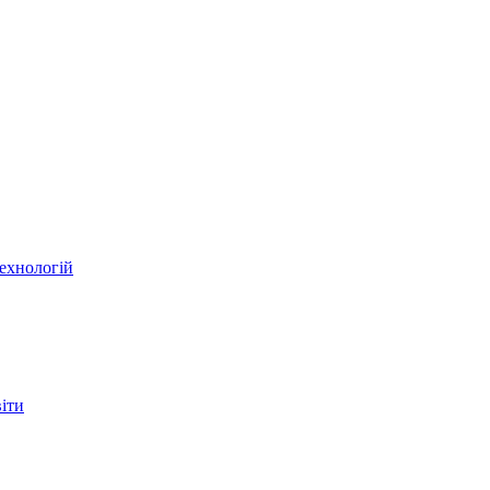
ехнологій
віти