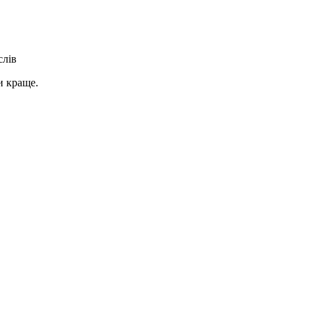
слів
и краще.