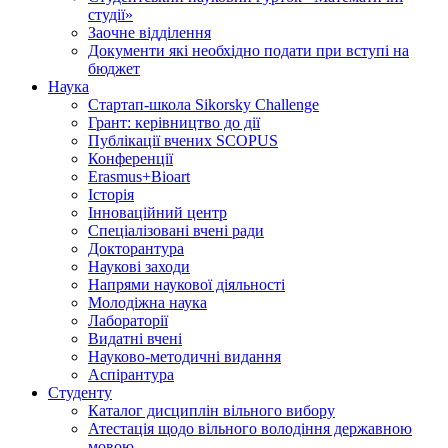
студії»
Заочне відділення
Документи які необхідно подати при вступі на
бюджет
Наука
Стартап-школа Sikorsky Challenge
Грант: керівництво до дії
Публікації вчених SCOPUS
Конференції
Erasmus+Bioart
Історія
Інноваційний центр
Спеціалізовані вчені ради
Докторантура
Наукові заходи
Напрями наукової діяльності
Молодіжна наука
Лабораторії
Видатні вчені
Науково-методичні видання
Аспірантура
Студенту
Каталог дисциплін вільного вибору
Атестація щодо вільного володіння державною
мовою