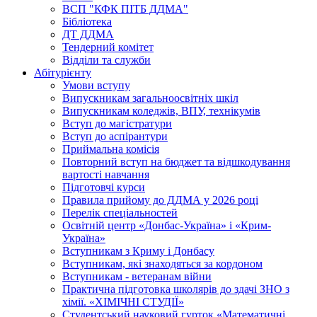
ВСП "КФК ПІТБ ДДМА"
Бібліотека
ДТ ДДМА
Тендерний комітет
Відділи та служби
Абітурієнту
Умови вступу
Випускникам загальноосвітніх шкіл
Випускникам коледжів, ВПУ, технікумів
Вступ до магістратури
Вступ до аспірантури
Приймальна комісія
Повторний вступ на бюджет та відшкодування
вартості навчання
Підготовчі курси
Правила прийому до ДДМА у 2026 році
Перелік спеціальностей
Освітній центр «Донбас-Україна» і «Крим-
Україна»
Вступникам з Криму і Донбасу
Вступникам, які знаходяться за кордоном
Вступникам - ветеранам війни
Практична підготовка школярів до здачі ЗНО з
хімії. «ХІМІЧНІ СТУДІЇ»
Студентський науковий гурток «Математичні