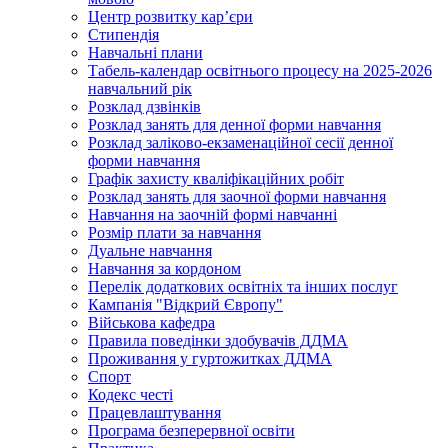
Центр розвитку кар’єри
Стипендія
Навчальні плани
Табель-календар освітнього процесу на 2025-2026
навчальний рік
Розклад дзвінків
Розклад занять для денної форми навчання
Розклад заліково-екзаменаційної сесії денної
форми навчання
Графік захисту кваліфікаційних робіт
Розклад занять для заочної форми навчання
Навчання на заочній формі навчанні
Розмір плати за навчання
Дуальне навчання
Навчання за кордоном
Перелік додаткових освітніх та інших послуг
Кампанія "Відкрий Європу"
Військова кафедра
Правила поведінки здобувачів ДДМА
Проживання у гуртожитках ДДМА
Спорт
Кодекс честі
Працевлаштування
Програма безперервної освіти