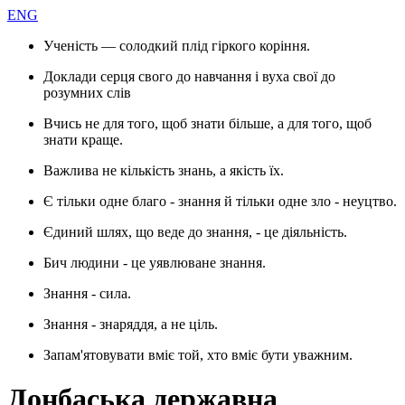
ENG
Ученість — солодкий плід гіркого коріння.
Доклади серця свого до навчання і вуха свої до
розумних слів
Вчись не для того, щоб знати більше, а для того, щоб
знати краще.
Важлива не кількість знань, а якість їх.
Є тільки одне благо - знання й тільки одне зло - неуцтво.
Єдиний шлях, що веде до знання, - це діяльність.
Бич людини - це уявлюване знання.
Знання - сила.
Знання - знаряддя, а не ціль.
Запам'ятовувати вміє той, хто вміє бути уважним.
Донбаська державна