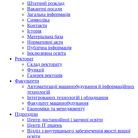
Штатний розклад
Вакантні посади
Загальна інформація
Символіка
Контакти
Історія
Матеріальна база
Нормативні акти
Публічна інформація
Інклюзивна освіта
Ректорат
Склад ректорату
Функції
Галерея ректорів
Факультети
Автоматизації машинобудування й інформаційних
технологій
Інтегрованих технологій і обладнання
Факультет машинобудування
Економіки та менеджменту
Підрозділи
Центр дистанційної і заочної освіти
Центр ІТ рішень
Відділ з внутрішнього забезпечення якості вищої
освіти