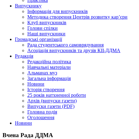
Практика
Випускнику
Інформація для випускників
Методика створення Центрів розвитку кар’єри
Клуб випускників
Голови спілки
Наші випускники
Громадські організації
Рада студентського самоврядування
Асоціація випускників та друзів КІІ-ДДМА
Редакція
Редакційна політика
Навчальні матеріали
Альманах муз
Загальна інформація
Новини
Історія створення
25 років натхненної роботи
Архів (випуски газети)
Випуски газети (PDF)
Головна подія
Оголошення
Новини
Вчена Рада ДДМА