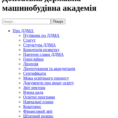
машинобудівна академія
Про ДДМА
Путівник по ДДМА
Статут
Структура ДДМА
Концепція розвитку
Пантеон слави ДДМА
Герої війни
Ліцензія
Ліцензування та акредитація
Сертифікати
Мова освітнього процесу
Документи про вищу освіту
Звіт ректора
Вчена рада
Освітні програми
Навчальні плани
Кошторис
Фінансовий звіт
Штатний розпис