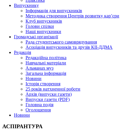
Практика
Випускнику
Інформація для випускників
Методика створення Центрів розвитку кар’єри
Клуб випускників
Голови спілки
Наші випускники
Громадські організації
Рада студентського самоврядування
Асоціація випускників та друзів КІІ-ДДМА
Редакція
Редакційна політика
Навчальні матеріали
Альманах муз
Загальна інформація
Новини
Історія створення
25 років натхненної роботи
Архів (випуски газети)
Випуски газети (PDF)
Головна подія
Оголошення
Новини
АСПІРАНТУРА