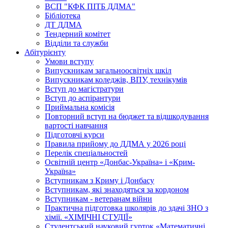
ВСП "КФК ПІТБ ДДМА"
Бібліотека
ДТ ДДМА
Тендерний комітет
Відділи та служби
Абітурієнту
Умови вступу
Випускникам загальноосвітніх шкіл
Випускникам коледжів, ВПУ, технікумів
Вступ до магістратури
Вступ до аспірантури
Приймальна комісія
Повторний вступ на бюджет та відшкодування
вартості навчання
Підготовчі курси
Правила прийому до ДДМА у 2026 році
Перелік спеціальностей
Освітній центр «Донбас-Україна» і «Крим-
Україна»
Вступникам з Криму і Донбасу
Вступникам, які знаходяться за кордоном
Вступникам - ветеранам війни
Практична підготовка школярів до здачі ЗНО з
хімії. «ХІМІЧНІ СТУДІЇ»
Студентський науковий гурток «Математичні