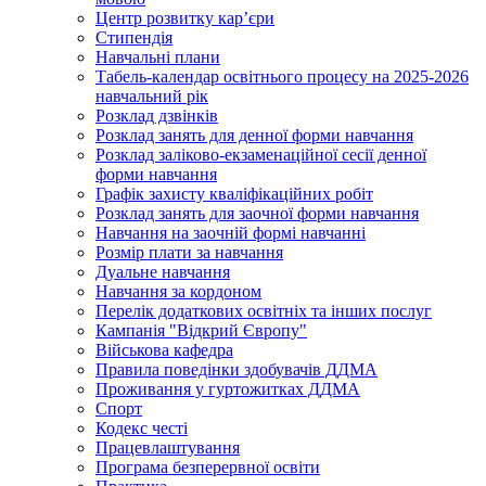
Центр розвитку кар’єри
Стипендія
Навчальні плани
Табель-календар освітнього процесу на 2025-2026
навчальний рік
Розклад дзвінків
Розклад занять для денної форми навчання
Розклад заліково-екзаменаційної сесії денної
форми навчання
Графік захисту кваліфікаційних робіт
Розклад занять для заочної форми навчання
Навчання на заочній формі навчанні
Розмір плати за навчання
Дуальне навчання
Навчання за кордоном
Перелік додаткових освітніх та інших послуг
Кампанія "Відкрий Європу"
Військова кафедра
Правила поведінки здобувачів ДДМА
Проживання у гуртожитках ДДМА
Спорт
Кодекс честі
Працевлаштування
Програма безперервної освіти