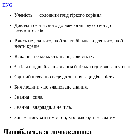
ENG
Ученість — солодкий плід гіркого коріння.
Доклади серця свого до навчання і вуха свої до
розумних слів
Вчись не для того, щоб знати більше, а для того, щоб
знати краще.
Важлива не кількість знань, а якість їх.
Є тільки одне благо - знання й тільки одне зло - неуцтво.
Єдиний шлях, що веде до знання, - це діяльність.
Бич людини - це уявлюване знання.
Знання - сила.
Знання - знаряддя, а не ціль.
Запам'ятовувати вміє той, хто вміє бути уважним.
Донбаська державна