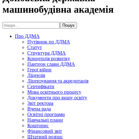
машинобудівна академія
Про ДДМА
Путівник по ДДМА
Статут
Структура ДДМА
Концепція розвитку
Пантеон слави ДДМА
Герої війни
Ліцензія
Ліцензування та акредитація
Сертифікати
Мова освітнього процесу
Документи про вищу освіту
Звіт ректора
Вчена рада
Освітні програми
Навчальні плани
Кошторис
Фінансовий звіт
Штатний розпис