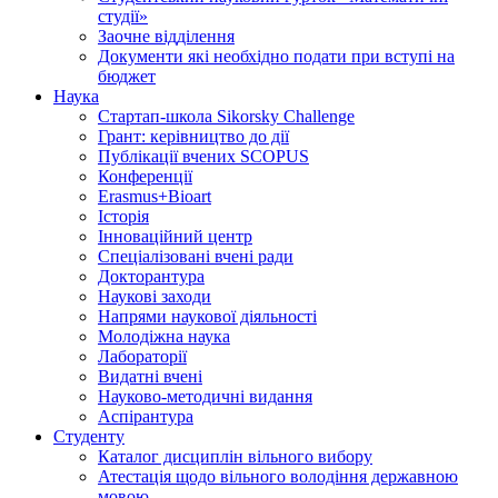
студії»
Заочне відділення
Документи які необхідно подати при вступі на
бюджет
Наука
Стартап-школа Sikorsky Challenge
Грант: керівництво до дії
Публікації вчених SCOPUS
Конференції
Erasmus+Bioart
Історія
Інноваційний центр
Спеціалізовані вчені ради
Докторантура
Наукові заходи
Напрями наукової діяльності
Молодіжна наука
Лабораторії
Видатні вчені
Науково-методичні видання
Аспірантура
Студенту
Каталог дисциплін вільного вибору
Атестація щодо вільного володіння державною
мовою