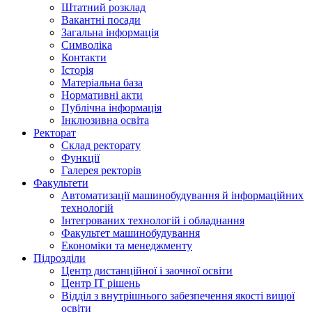
Штатний розклад
Вакантні посади
Загальна інформація
Символіка
Контакти
Історія
Матеріальна база
Нормативні акти
Публічна інформація
Інклюзивна освіта
Ректорат
Склад ректорату
Функції
Галерея ректорів
Факультети
Автоматизації машинобудування й інформаційних
технологій
Інтегрованих технологій і обладнання
Факультет машинобудування
Економіки та менеджменту
Підрозділи
Центр дистанційної і заочної освіти
Центр ІТ рішень
Відділ з внутрішнього забезпечення якості вищої
освіти