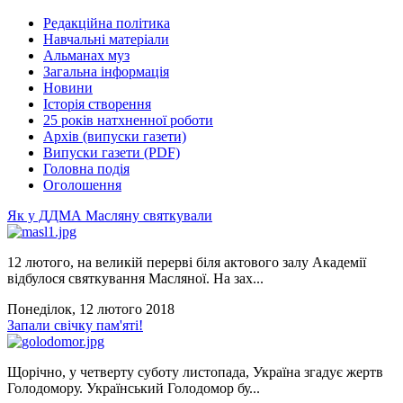
Редакційна політика
Навчальні матеріали
Альманах муз
Загальна інформація
Новини
Історія створення
25 років натхненної роботи
Архів (випуски газети)
Випуски газети (PDF)
Головна подія
Оголошення
Як у ДДМА Масляну святкували
12 лютого, на великій перерві біля актового залу Академії
відбулося святкування Масляної. На зах...
Понеділок, 12 лютого 2018
Запали свічку пам'яті!
Щорічно, у четверту суботу листопада, Україна згадує жертв
Голодомору. Український Голодомор бу...