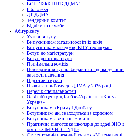
ВСП "КФК ПІТБ ДДМА"
Бібліотека
ДТ ДДМА
Тендерний комітет
Відділи та служби
Абітурієнту
Умови вступу
Випускникам загальноосвітніх шкіл
Випускникам коледжів, ВПУ, технікумів
Вступ до магістратури
Вступ до аспірантури
Приймальна комісія
Повторний вступ на бюджет та відшкодування
вартості навчання
Підготовчі курси
Правила прийому до ДДМА у 2026 році
Перелік спеціальностей
Освітній центр «Донбас-Україна» і «Крим-
Україна»
Вступникам з Криму і Донбасу
Вступникам, які знаходяться за кордоном
Вступникам - ветеранам війни
Практична підготовка школярів до здачі ЗНО з
хімії. «ХІМІЧНІ СТУДІЇ»
Студентський науковий гурток «Математичні