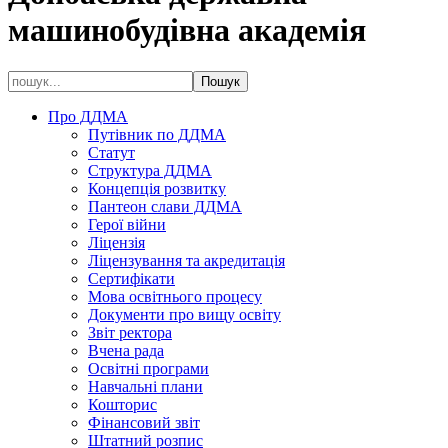
машинобудівна академія
Про ДДМА
Путівник по ДДМА
Статут
Структура ДДМА
Концепція розвитку
Пантеон слави ДДМА
Герої війни
Ліцензія
Ліцензування та акредитація
Сертифікати
Мова освітнього процесу
Документи про вищу освіту
Звіт ректора
Вчена рада
Освітні програми
Навчальні плани
Кошторис
Фінансовий звіт
Штатний розпис