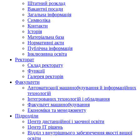
Штатний розклад
Вакантні посади
Загальна інформація
Символіка
Контакти
Історія
Матеріальна база
Нормативні акти
Публічна інформація
Інклюзивна освіта
Ректорат
Склад ректорату
Функції
Галерея ректорів
Факультети
Автоматизації машинобудування й інформаційних
технологій
Інтегрованих технологій і обладнання
Факультет машинобудування
Економіки та менеджменту
Підрозділи
Центр дистанційної і заочної освіти
Центр ІТ рішень
Відділ з внутрішнього забезпечення якості вищої
освіти