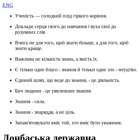
ENG
Ученість — солодкий плід гіркого коріння.
Доклади серця свого до навчання і вуха свої до
розумних слів
Вчись не для того, щоб знати більше, а для того, щоб
знати краще.
Важлива не кількість знань, а якість їх.
Є тільки одне благо - знання й тільки одне зло - неуцтво.
Єдиний шлях, що веде до знання, - це діяльність.
Бич людини - це уявлюване знання.
Знання - сила.
Знання - знаряддя, а не ціль.
Запам'ятовувати вміє той, хто вміє бути уважним.
Донбаська державна