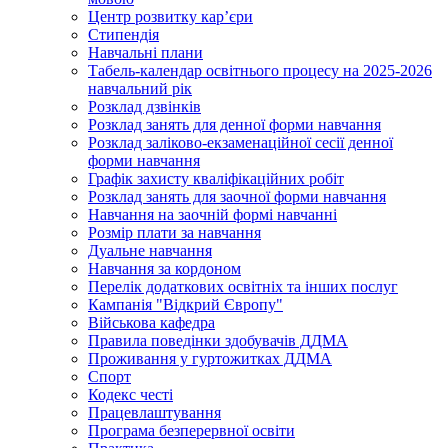
Центр розвитку кар’єри
Стипендія
Навчальні плани
Табель-календар освітнього процесу на 2025-2026
навчальний рік
Розклад дзвінків
Розклад занять для денної форми навчання
Розклад заліково-екзаменаційної сесії денної
форми навчання
Графік захисту кваліфікаційних робіт
Розклад занять для заочної форми навчання
Навчання на заочній формі навчанні
Розмір плати за навчання
Дуальне навчання
Навчання за кордоном
Перелік додаткових освітніх та інших послуг
Кампанія "Відкрий Європу"
Військова кафедра
Правила поведінки здобувачів ДДМА
Проживання у гуртожитках ДДМА
Спорт
Кодекс честі
Працевлаштування
Програма безперервної освіти