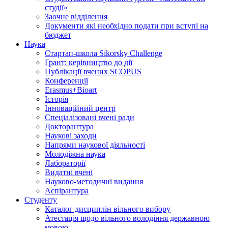
студії»
Заочне відділення
Документи які необхідно подати при вступі на
бюджет
Наука
Стартап-школа Sikorsky Challenge
Грант: керівництво до дії
Публікації вчених SCOPUS
Конференції
Erasmus+Bioart
Історія
Інноваційний центр
Спеціалізовані вчені ради
Докторантура
Наукові заходи
Напрями наукової діяльності
Молодіжна наука
Лабораторії
Видатні вчені
Науково-методичні видання
Аспірантура
Студенту
Каталог дисциплін вільного вибору
Атестація щодо вільного володіння державною
мовою