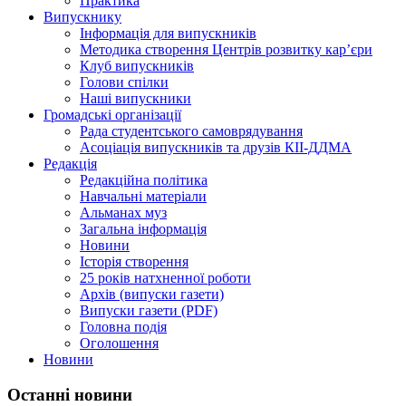
Практика
Випускнику
Інформація для випускників
Методика створення Центрів розвитку кар’єри
Клуб випускників
Голови спілки
Наші випускники
Громадські організації
Рада студентського самоврядування
Асоціація випускників та друзів КІІ-ДДМА
Редакція
Редакційна політика
Навчальні матеріали
Альманах муз
Загальна інформація
Новини
Історія створення
25 років натхненної роботи
Архів (випуски газети)
Випуски газети (PDF)
Головна подія
Оголошення
Новини
Останні новини