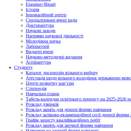
Erasmus+Bioart
Історія
Інноваційний центр
Спеціалізовані вчені ради
Докторантура
Наукові заходи
Напрями наукової діяльності
Молодіжна наука
Лабораторії
Видатні вчені
Науково-методичні видання
Аспірантура
Студенту
Каталог дисциплін вільного вибору
Атестація щодо вільного володіння державною мов
Центр розвитку кар’єри
Стипендія
Навчальні плани
Табель-календар освітнього процесу на 2025-2026 н
Розклад дзвінків
Розклад занять для денної форми навчання
Розклад заліково-екзаменаційної сесії денної форми
Графік захисту кваліфікаційних робіт
Розклад занять для заочної форми навчання
Навчання на заочній формі навчанні