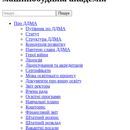
Про ДДМА
Путівник по ДДМА
Статут
Структура ДДМА
Концепція розвитку
Пантеон слави ДДМА
Герої війни
Ліцензія
Ліцензування та акредитація
Сертифікати
Мова освітнього процесу
Документи про вищу освіту
Звіт ректора
Вчена рада
Освітні програми
Навчальні плани
Кошторис
Фінансовий звіт
Штатний розпис
Штатний розклад
Вакантні посади