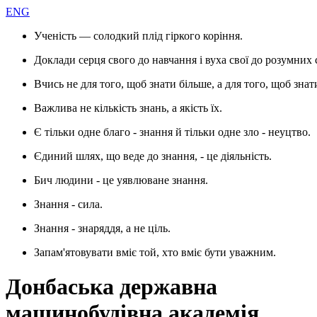
ENG
Ученість — солодкий плід гіркого коріння.
Доклади серця свого до навчання і вуха свої до розумних 
Вчись не для того, щоб знати більше, а для того, щоб знат
Важлива не кількість знань, а якість їх.
Є тільки одне благо - знання й тільки одне зло - неуцтво.
Єдиний шлях, що веде до знання, - це діяльність.
Бич людини - це уявлюване знання.
Знання - сила.
Знання - знаряддя, а не ціль.
Запам'ятовувати вміє той, хто вміє бути уважним.
Донбаська державна
машинобудівна академія