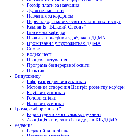
Розмір плати за навчання
Дуальне навчання
Навчання за кордоном
Перелік додаткових освітніх та інших послуг
Кампанія "Відкрий Європу"
Військова кафедра
Правила поведінки здобувачів ДДМА
Проживання у гуртожитках ДДМА
Спорт
Кодекс честі
Працевлаштування
Програма безперервної освіти
Практика
Випускнику
Інформація для випускників
Методика створення Центрів розвитку кар’єри
Клуб випускників
Голови спілки
Наші випускники
Громадські організації
Рада студентського самоврядування
Асоціація випускників та друзів КІІ-ДДМА
Редакція
Редакційна політика