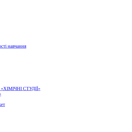
сті навчання
ї. «ХІМІЧНІ СТУДІЇ»
»
жет