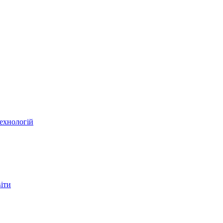
ехнологій
віти