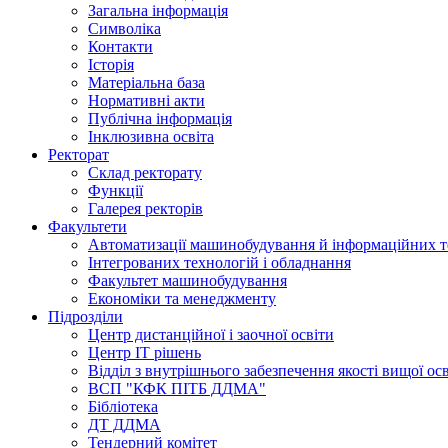
Загальна інформація
Символіка
Контакти
Історія
Матеріальна база
Нормативні акти
Публічна інформація
Інклюзивна освіта
Ректорат
Склад ректорату
Функції
Галерея ректорів
Факультети
Автоматизації машинобудування й інформаційних т
Інтегрованих технологій і обладнання
Факультет машинобудування
Економіки та менеджменту
Підрозділи
Центр дистанційної і заочної освіти
Центр ІТ рішень
Відділ з внутрішнього забезпечення якості вищої ос
ВСП "КФК ПІТБ ДДМА"
Бібліотека
ДТ ДДМА
Тендерний комітет