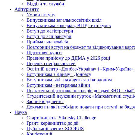
Відділи та служби
Абітурієнту
Умови вступу
Випускникам загальноосвітніх шкіл
Випускникам коледжів, ВПУ, технікумів
Вступ до магістратури
Вступ до аспірантури
Приймальна комісія
Повторний вступ на бюджет та відшкодування варто
Підготовчі курси
Правила прийому до ДДМА у 2026 році
Перелік спеціальностей
Освітній центр «Донбас-Україна» і «Крим-Україна»
Вступникам з Криму і Донбасу
Вступникам, які знаходяться за кордоном
Вступникам - ветеранам війни
Практична підготовка школярів до здачі ЗНО з хімі
Студентський науковий гурток «Математичні студії
Заочне відділення
Документи які необхідно подати при вступі на бюд
Наука
Стартап-школа Sikorsky Challenge
Грант: керівництво до дії
Публікації вчених SCOPUS
Конференції