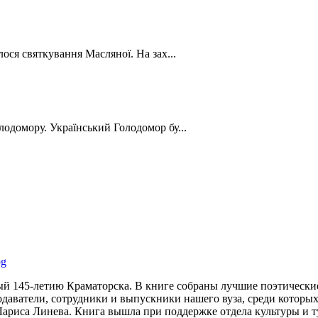
лося святкування Масляної. На зах...
лодомору. Український Голодомор бу...
 145-летию Краматорска. В книге собраны лучшие поэтические 
одаватели, сотрудники и выпускники нашего вуза, среди котор
ариса Линева. Книга вышла при поддержке отдела культуры и т