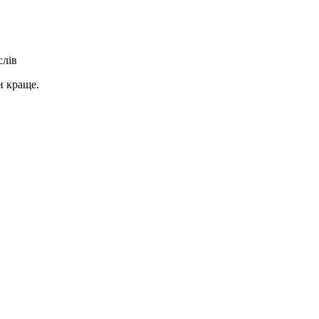
слів
и краще.