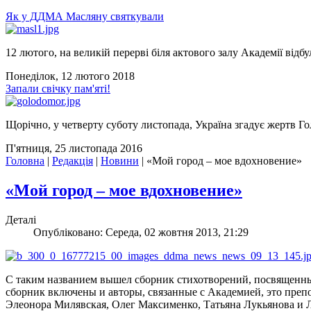
Як у ДДМА Масляну святкували
12 лютого, на великій перерві біля актового залу Академії відбу
Понеділок, 12 лютого 2018
Запали свічку пам'яті!
Щорічно, у четверту суботу листопада, Україна згадує жертв Го
П'ятниця, 25 листопада 2016
Головна
|
Редакція
|
Новини
|
«Мой город – мое вдохновение»
«Мой город – мое вдохновение»
Деталі
Опубліковано: Середа, 02 жовтня 2013, 21:29
С таким названием вышел сборник стихотворений, посвященный
сборник включены и авторы, связанные с Академией, это преп
Элеонора Милявская, Олег Максименко, Татьяна Лукьянова и Л