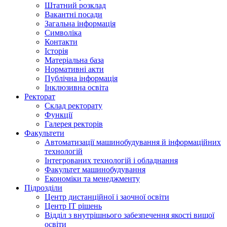
Штатний розклад
Вакантні посади
Загальна інформація
Символіка
Контакти
Історія
Матеріальна база
Нормативні акти
Публічна інформація
Інклюзивна освіта
Ректорат
Склад ректорату
Функції
Галерея ректорів
Факультети
Автоматизації машинобудування й інформаційних
технологій
Інтегрованих технологій і обладнання
Факультет машинобудування
Економіки та менеджменту
Підрозділи
Центр дистанційної і заочної освіти
Центр ІТ рішень
Відділ з внутрішнього забезпечення якості вищої
освіти