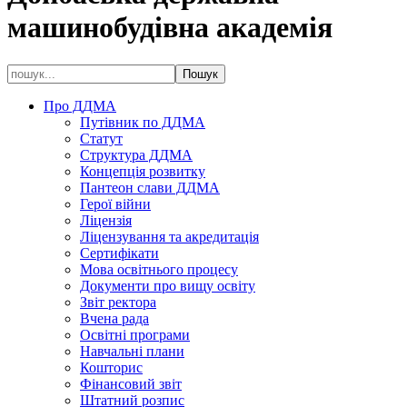
машинобудівна академія
Про ДДМА
Путівник по ДДМА
Статут
Структура ДДМА
Концепція розвитку
Пантеон слави ДДМА
Герої війни
Ліцензія
Ліцензування та акредитація
Сертифікати
Мова освітнього процесу
Документи про вищу освіту
Звіт ректора
Вчена рада
Освітні програми
Навчальні плани
Кошторис
Фінансовий звіт
Штатний розпис