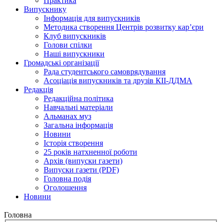
Практика
Випускнику
Інформація для випускників
Методика створення Центрів розвитку кар’єри
Клуб випускників
Голови спілки
Наші випускники
Громадські організації
Рада студентського самоврядування
Асоціація випускників та друзів КІІ-ДДМА
Редакція
Редакційна політика
Навчальні матеріали
Альманах муз
Загальна інформація
Новини
Історія створення
25 років натхненної роботи
Архів (випуски газети)
Випуски газети (PDF)
Головна подія
Оголошення
Новини
Головна