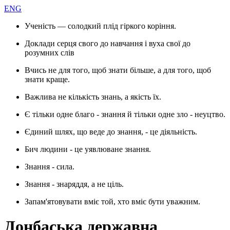
ENG
Ученість — солодкий плід гіркого коріння.
Доклади серця свого до навчання і вуха свої до
розумних слів
Вчись не для того, щоб знати більше, а для того, щоб
знати краще.
Важлива не кількість знань, а якість їх.
Є тільки одне благо - знання й тільки одне зло - неуцтво.
Єдиний шлях, що веде до знання, - це діяльність.
Бич людини - це уявлюване знання.
Знання - сила.
Знання - знаряддя, а не ціль.
Запам'ятовувати вміє той, хто вміє бути уважним.
Донбаська державна