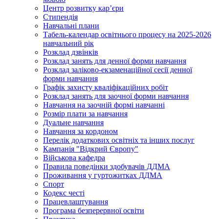
Центр розвитку кар’єри
Стипендія
Навчальні плани
Табель-календар освітнього процесу на 2025-2026
навчальний рік
Розклад дзвінків
Розклад занять для денної форми навчання
Розклад заліково-екзаменаційної сесії денної
форми навчання
Графік захисту кваліфікаційних робіт
Розклад занять для заочної форми навчання
Навчання на заочній формі навчанні
Розмір плати за навчання
Дуальне навчання
Навчання за кордоном
Перелік додаткових освітніх та інших послуг
Кампанія "Відкрий Європу"
Військова кафедра
Правила поведінки здобувачів ДДМА
Проживання у гуртожитках ДДМА
Спорт
Кодекс честі
Працевлаштування
Програма безперервної освіти