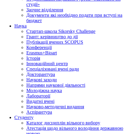
студії»
Заочне відділення
Документи які необхідно подати при вступі на
бюджет
Наука
Стартап-школа Sikorsky Challenge
Грант: керівництво до дії
Публікації вчених SCOPUS
Конференції
Erasmus+Bioart
Історія
Інноваційний центр
Спеціалізовані вчені ради
Докторантура
Наукові заходи
Напрями наукової діяльності
Молодіжна наука
Лабораторії
Видатні вчені
Науково-методичні видання
Аспірантура
Студенту
Каталог дисциплін вільного вибору
Атестація щодо вільного володіння державною
мовою