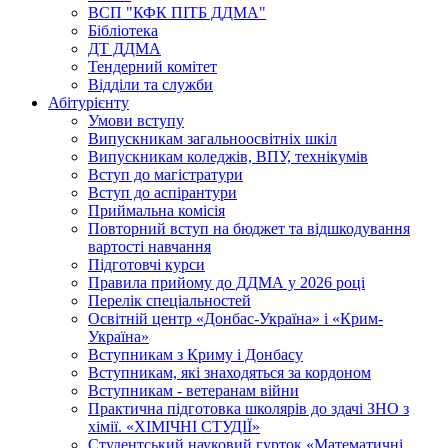
ВСП "КФК ПІТБ ДДМА"
Бібліотека
ДТ ДДМА
Тендерний комітет
Відділи та служби
Абітурієнту
Умови вступу
Випускникам загальноосвітніх шкіл
Випускникам коледжів, ВПУ, технікумів
Вступ до магістратури
Вступ до аспірантури
Приймальна комісія
Повторний вступ на бюджет та відшкодування
вартості навчання
Підготовчі курси
Правила прийому до ДДМА у 2026 році
Перелік спеціальностей
Освітній центр «Донбас-Україна» і «Крим-
Україна»
Вступникам з Криму і Донбасу
Вступникам, які знаходяться за кордоном
Вступникам - ветеранам війни
Практична підготовка школярів до здачі ЗНО з
хімії. «ХІМІЧНІ СТУДІЇ»
Студентський науковий гурток «Математичні