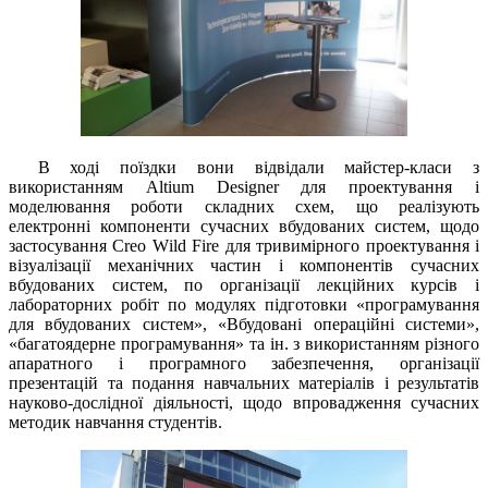
В ході поїздки вони відвідали майстер-класи з
використанням Altіum Desіgner для проектування і
моделювання роботи складних схем, що реалізують
електронні компоненти сучасних вбудованих систем, щодо
застосування Creo Wіld Fіre для тривимірного проектування і
візуалізації механічних частин і компонентів сучасних
вбудованих систем, по організації лекційних курсів і
лабораторних робіт по модулях підготовки «програмування
для вбудованих систем», «Вбудовані операційні системи»,
«багатоядерне програмування» та ін. з використанням різного
апаратного і програмного забезпечення, організації
презентацій та подання навчальних матеріалів і результатів
науково-дослідної діяльності, щодо впровадження сучасних
методик навчання студентів.