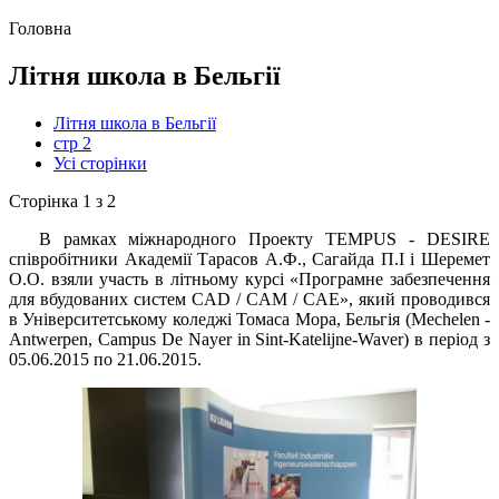
Головна
Літня школа в Бельгії
Літня школа в Бельгії
стр 2
Усі сторінки
Сторінка 1 з 2
В рамках міжнародного Проекту TEMPUS - DESІRE
співробітники Академії Тарасов А.Ф., Сагайда П.І і Шеремет
О.О. взяли участь в літньому курсі «Програмне забезпечення
для вбудованих систем CAD / CAM / CAE», який проводився
в Університетському коледжі Томаса Мора, Бельгія (Mechelen -
Antwerpen, Campus De Nayer іn Sіnt-Katelіjne-Waver) в період з
05.06.2015 по 21.06.2015.