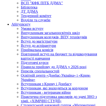
ВСП "КФК ПІТБ ДДМА"
Бібліотека
ДТ ДДМА
Тендерний комітет
Відділи та служби
Абітурієнту
Умови вступу
Випускникам загальноосвітніх шкіл
Випускникам коледжів, ВПУ, технікумів
Вступ до магістратури
Вступ до аспірантури
Приймальна комісія
Повторний вступ на бюджет та відшкодування
вартості навчання
Підготовчі курси
Правила прийому до ДДМА у 2026 році
Перелік спеціальностей
Освітній центр «Донбас-Україна» і «Крим-
Україна»
Вступникам з Криму і Донбасу
Вступникам, які знаходяться за кордоном
Вступникам - ветеранам війни
Практична підготовка школярів до здачі ЗНО з
хімії. «ХІМІЧНІ СТУДІЇ»
Студентський науковий гурток «Математичні