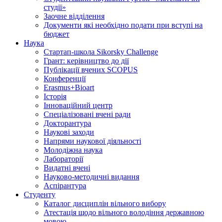
студії»
Заочне відділення
Документи які необхідно подати при вступі на
бюджет
Наука
Стартап-школа Sikorsky Challenge
Грант: керівництво до дії
Публікації вчених SCOPUS
Конференції
Erasmus+Bioart
Історія
Інноваційний центр
Спеціалізовані вчені ради
Докторантура
Наукові заходи
Напрями наукової діяльності
Молодіжна наука
Лабораторії
Видатні вчені
Науково-методичні видання
Аспірантура
Студенту
Каталог дисциплін вільного вибору
Атестація щодо вільного володіння державною
мовою