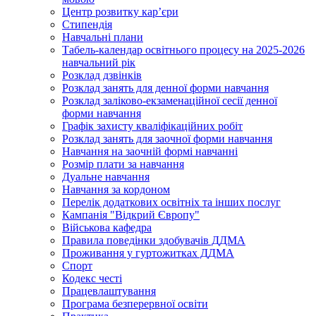
Центр розвитку кар’єри
Стипендія
Навчальні плани
Табель-календар освітнього процесу на 2025-2026
навчальний рік
Розклад дзвінків
Розклад занять для денної форми навчання
Розклад заліково-екзаменаційної сесії денної
форми навчання
Графік захисту кваліфікаційних робіт
Розклад занять для заочної форми навчання
Навчання на заочній формі навчанні
Розмір плати за навчання
Дуальне навчання
Навчання за кордоном
Перелік додаткових освітніх та інших послуг
Кампанія "Відкрий Європу"
Військова кафедра
Правила поведінки здобувачів ДДМА
Проживання у гуртожитках ДДМА
Спорт
Кодекс честі
Працевлаштування
Програма безперервної освіти