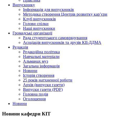
Практика
Випускнику
Інформація для випускників
Методика створення Центрів розвитку кар’єри
Клуб випускників
Голови спілки
Наші випускники
Громадські організації
Рада студентського самоврядування
Асоціація випускників та друзів КІІ-ДДМА
Редакція
Редакційна політика
Навчальні матеріали
Альманах муз
Загальна інформація
Новини
Історія створення
25 років натхненної роботи
Архів (випуски газети)
Випуски газети (PDF)
Головна подія
Оголошення
Новини
Новини кафедри КІТ