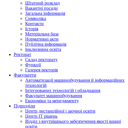
Штатний розклад
Вакантні посади
Загальна інформація
Символіка
Контакти
Історія
Матеріальна база
Нормативні акти
Публічна інформація
Інклюзивна освіта
Ректорат
Склад ректорату
Функції
Галерея ректорів
Факультети
Автоматизації машинобудування й інформаційних
технологій
Інтегрованих технологій і обладнання
Факультет машинобудування
Економіки та менеджменту
Підрозділи
Центр дистанційної і заочної освіти
Центр ІТ рішень
Відділ з внутрішнього забезпечення якості вищої
освіти