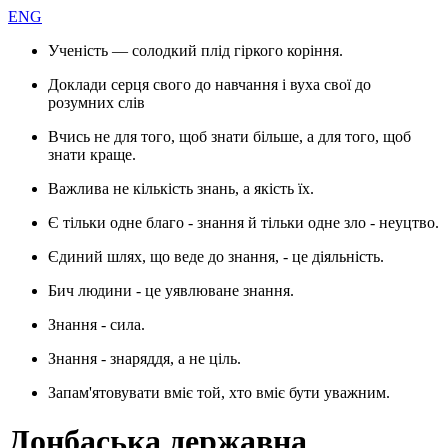
ENG
Ученість — солодкий плід гіркого коріння.
Доклади серця свого до навчання і вуха свої до
розумних слів
Вчись не для того, щоб знати більше, а для того, щоб
знати краще.
Важлива не кількість знань, а якість їх.
Є тільки одне благо - знання й тільки одне зло - неуцтво.
Єдиний шлях, що веде до знання, - це діяльність.
Бич людини - це уявлюване знання.
Знання - сила.
Знання - знаряддя, а не ціль.
Запам'ятовувати вміє той, хто вміє бути уважним.
Донбаська державна