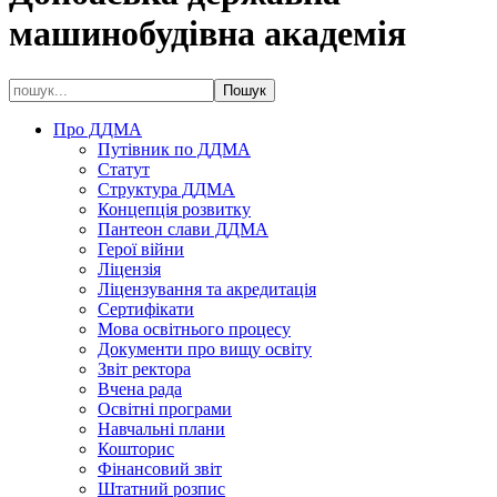
машинобудівна академія
Про ДДМА
Путівник по ДДМА
Статут
Структура ДДМА
Концепція розвитку
Пантеон слави ДДМА
Герої війни
Ліцензія
Ліцензування та акредитація
Сертифікати
Мова освітнього процесу
Документи про вищу освіту
Звіт ректора
Вчена рада
Освітні програми
Навчальні плани
Кошторис
Фінансовий звіт
Штатний розпис