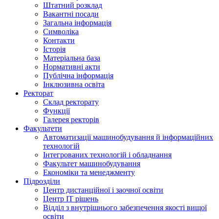
Штатний розклад
Вакантні посади
Загальна інформація
Символіка
Контакти
Історія
Матеріальна база
Нормативні акти
Публічна інформація
Інклюзивна освіта
Ректорат
Склад ректорату
Функції
Галерея ректорів
Факультети
Автоматизації машинобудування й інформаційних
технологій
Інтегрованих технологій і обладнання
Факультет машинобудування
Економіки та менеджменту
Підрозділи
Центр дистанційної і заочної освіти
Центр ІТ рішень
Відділ з внутрішнього забезпечення якості вищої
освіти