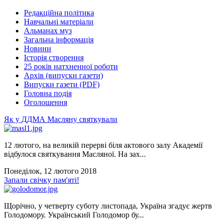
Редакційна політика
Навчальні матеріали
Альманах муз
Загальна інформація
Новини
Історія створення
25 років натхненної роботи
Архів (випуски газети)
Випуски газети (PDF)
Головна подія
Оголошення
Як у ДДМА Масляну святкували
12 лютого, на великій перерві біля актового залу Академії
відбулося святкування Масляної. На зах...
Понеділок, 12 лютого 2018
Запали свічку пам'яті!
Щорічно, у четверту суботу листопада, Україна згадує жертв
Голодомору. Український Голодомор бу...