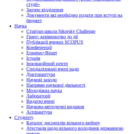
студії»
Заочне відділення
Документи які необхідно подати при вступі на
бюджет
Наука
Стартап-школа Sikorsky Challenge
Грант: керівництво до дії
Публікації вчених SCOPUS
Конференції
Erasmus+Bioart
Історія
Інноваційний центр
Спеціалізовані вчені ради
Докторантура
Наукові заходи
Напрями наукової діяльності
Молодіжна наука
Лабораторії
Видатні вчені
Науково-методичні видання
Аспірантура
Студенту
Каталог дисциплін вільного вибору
Атестація щодо вільного володіння державною
мовою