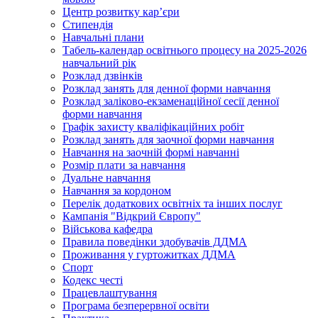
Центр розвитку кар’єри
Стипендія
Навчальні плани
Табель-календар освітнього процесу на 2025-2026
навчальний рік
Розклад дзвінків
Розклад занять для денної форми навчання
Розклад заліково-екзаменаційної сесії денної
форми навчання
Графік захисту кваліфікаційних робіт
Розклад занять для заочної форми навчання
Навчання на заочній формі навчанні
Розмір плати за навчання
Дуальне навчання
Навчання за кордоном
Перелік додаткових освітніх та інших послуг
Кампанія "Відкрий Європу"
Військова кафедра
Правила поведінки здобувачів ДДМА
Проживання у гуртожитках ДДМА
Спорт
Кодекс честі
Працевлаштування
Програма безперервної освіти