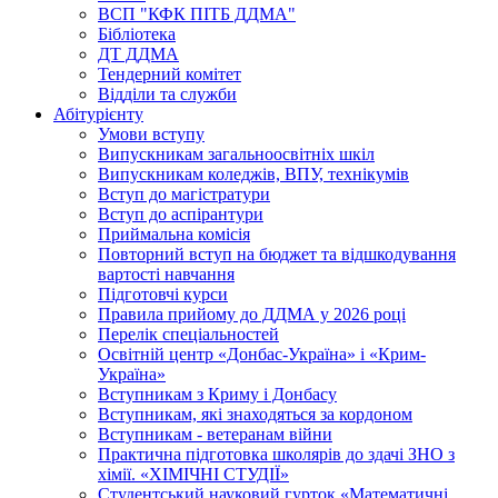
ВСП "КФК ПІТБ ДДМА"
Бібліотека
ДТ ДДМА
Тендерний комітет
Відділи та служби
Абітурієнту
Умови вступу
Випускникам загальноосвітніх шкіл
Випускникам коледжів, ВПУ, технікумів
Вступ до магістратури
Вступ до аспірантури
Приймальна комісія
Повторний вступ на бюджет та відшкодування
вартості навчання
Підготовчі курси
Правила прийому до ДДМА у 2026 році
Перелік спеціальностей
Освітній центр «Донбас-Україна» і «Крим-
Україна»
Вступникам з Криму і Донбасу
Вступникам, які знаходяться за кордоном
Вступникам - ветеранам війни
Практична підготовка школярів до здачі ЗНО з
хімії. «ХІМІЧНІ СТУДІЇ»
Студентський науковий гурток «Математичні