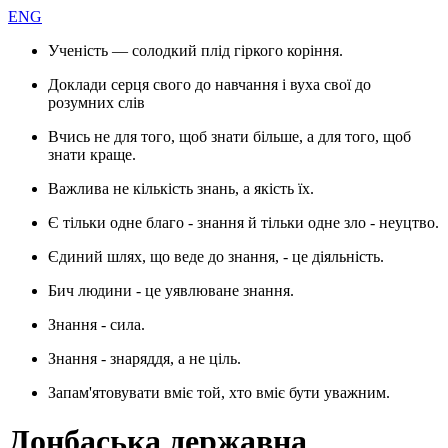
ENG
Ученість — солодкий плід гіркого коріння.
Доклади серця свого до навчання і вуха свої до
розумних слів
Вчись не для того, щоб знати більше, а для того, щоб
знати краще.
Важлива не кількість знань, а якість їх.
Є тільки одне благо - знання й тільки одне зло - неуцтво.
Єдиний шлях, що веде до знання, - це діяльність.
Бич людини - це уявлюване знання.
Знання - сила.
Знання - знаряддя, а не ціль.
Запам'ятовувати вміє той, хто вміє бути уважним.
Донбаська державна