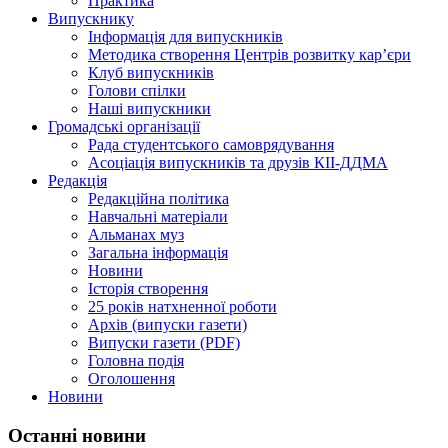
Практика
Випускнику
Інформація для випускників
Методика створення Центрів розвитку кар’єри
Клуб випускників
Голови спілки
Наші випускники
Громадські організації
Рада студентського самоврядування
Асоціація випускників та друзів КІІ-ДДМА
Редакція
Редакційна політика
Навчальні матеріали
Альманах муз
Загальна інформація
Новини
Історія створення
25 років натхненної роботи
Архів (випуски газети)
Випуски газети (PDF)
Головна подія
Оголошення
Новини
Останні новини