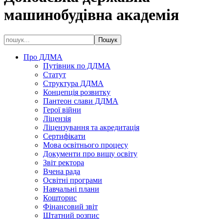
машинобудівна академія
Про ДДМА
Путівник по ДДМА
Статут
Структура ДДМА
Концепція розвитку
Пантеон слави ДДМА
Герої війни
Ліцензія
Ліцензування та акредитація
Сертифікати
Мова освітнього процесу
Документи про вищу освіту
Звіт ректора
Вчена рада
Освітні програми
Навчальні плани
Кошторис
Фінансовий звіт
Штатний розпис