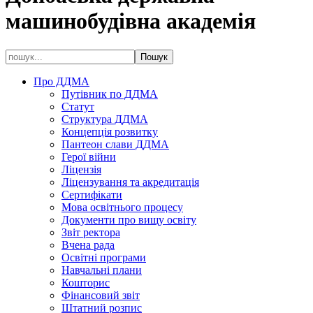
машинобудівна академія
Про ДДМА
Путівник по ДДМА
Статут
Структура ДДМА
Концепція розвитку
Пантеон слави ДДМА
Герої війни
Ліцензія
Ліцензування та акредитація
Сертифікати
Мова освітнього процесу
Документи про вищу освіту
Звіт ректора
Вчена рада
Освітні програми
Навчальні плани
Кошторис
Фінансовий звіт
Штатний розпис