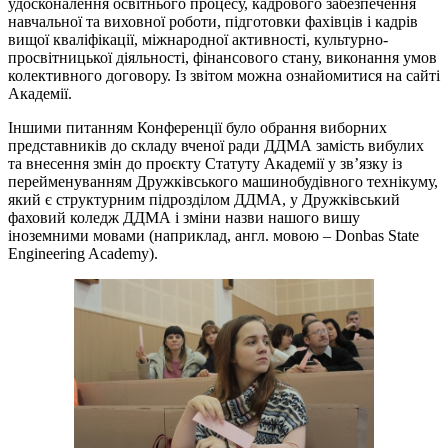
удосконалення освітнього процесу, кадрового забезпечення
навчальної та виховної роботи, підготовки фахівців і кадрів
вищої кваліфікації, міжнародної активності, культурно-
просвітницької діяльності, фінансового стану, виконання умов
колективного договору. Із звітом можна ознайомитися на сайті
Академії.
Іншими питанням Конференції було обрання виборних
представників до складу вченої ради ДДМА замість вибулих
та внесення змін до проєкту Статуту Академії у зв’язку із
перейменуванням Дружківського машинобудівного технікуму,
який є структурним підрозділом ДДМА, у Дружківський
фаховий коледж ДДМА і зміни назви нашого вишу
іноземними мовами (наприклад, англ. мовою – Donbas State
Engineering Academy).