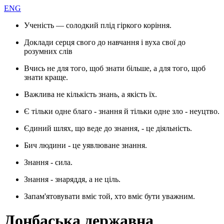
ENG
Ученість — солодкий плід гіркого коріння.
Доклади серця свого до навчання і вуха свої до
розумних слів
Вчись не для того, щоб знати більше, а для того, щоб
знати краще.
Важлива не кількість знань, а якість їх.
Є тільки одне благо - знання й тільки одне зло - неуцтво.
Єдиний шлях, що веде до знання, - це діяльність.
Бич людини - це уявлюване знання.
Знання - сила.
Знання - знаряддя, а не ціль.
Запам'ятовувати вміє той, хто вміє бути уважним.
Донбаська державна