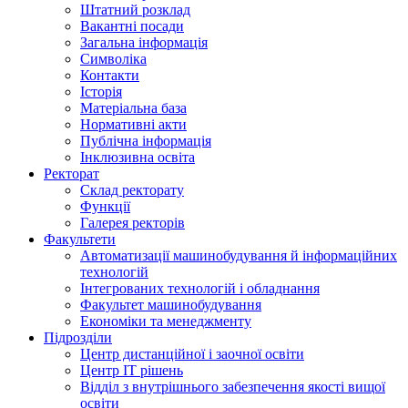
Штатний розклад
Вакантні посади
Загальна інформація
Символіка
Контакти
Історія
Матеріальна база
Нормативні акти
Публічна інформація
Інклюзивна освіта
Ректорат
Склад ректорату
Функції
Галерея ректорів
Факультети
Автоматизації машинобудування й інформаційних
технологій
Інтегрованих технологій і обладнання
Факультет машинобудування
Економіки та менеджменту
Підрозділи
Центр дистанційної і заочної освіти
Центр ІТ рішень
Відділ з внутрішнього забезпечення якості вищої
освіти