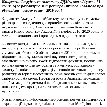
Конференції трудового колективу ДДМА, яка відбулася 13
січня. Було розглянуто звіт ректора Віктора Ковальова про
діяльність нашого вишу у 2019 році.
Завданням Академії на найближчу перспективу залишається
рівноправне входження до європейського освітнього та
наукового простору. Саме на це спрямована Концепція
стратегічного розвитку Академії на період 2010–2020 років, з
метою виконання якої і проводяться щорічні заходи.
У своєму виступі Віктор Ковальов зазначив, що Академія
позиціонує себе в освітньому просторі як лідера Донецької і
Луганської області. Особлива увага у 2019 році приділялася
підвищенню результативності наукових досліджень,
забезпеченню високої якості підготовки фахівців, посиленню
ролі Академії як центру освіти та культури, соціальному
захисту й соціальній підтримці учасників освітнього процесу,
розвитку матеріально-технічної бази, забезпеченню фінансової
стабільності Академії. Протягом року в Академії проходили
акції та заходи, спрямовані на об’єднання колективу навколо
цінностей демократії, патріотизму та національної
ідентичності.
У звіті наведено інформацію про основні результати діяльності
з організації наукових досліджень та інноваційної діяльності,