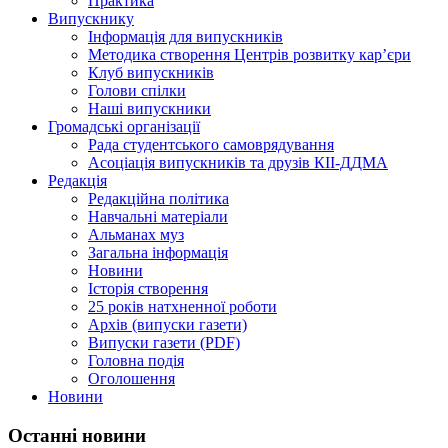
Практика
Випускнику
Інформація для випускників
Методика створення Центрів розвитку кар’єри
Клуб випускників
Голови спілки
Наші випускники
Громадські організації
Рада студентського самоврядування
Асоціація випускників та друзів КІІ-ДДМА
Редакція
Редакційна політика
Навчальні матеріали
Альманах муз
Загальна інформація
Новини
Історія створення
25 років натхненної роботи
Архів (випуски газети)
Випуски газети (PDF)
Головна подія
Оголошення
Новини
Останні новини