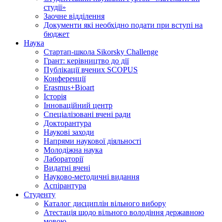
студії»
Заочне відділення
Документи які необхідно подати при вступі на
бюджет
Наука
Стартап-школа Sikorsky Challenge
Грант: керівництво до дії
Публікації вчених SCOPUS
Конференції
Erasmus+Bioart
Історія
Інноваційний центр
Спеціалізовані вчені ради
Докторантура
Наукові заходи
Напрями наукової діяльності
Молодіжна наука
Лабораторії
Видатні вчені
Науково-методичні видання
Аспірантура
Студенту
Каталог дисциплін вільного вибору
Атестація щодо вільного володіння державною
мовою