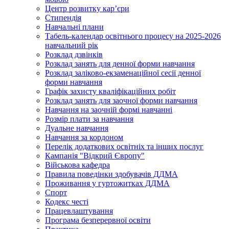
Центр розвитку кар’єри
Стипендія
Навчальні плани
Табель-календар освітнього процесу на 2025-2026
навчальний рік
Розклад дзвінків
Розклад занять для денної форми навчання
Розклад заліково-екзаменаційної сесії денної
форми навчання
Графік захисту кваліфікаційних робіт
Розклад занять для заочної форми навчання
Навчання на заочній формі навчанні
Розмір плати за навчання
Дуальне навчання
Навчання за кордоном
Перелік додаткових освітніх та інших послуг
Кампанія "Відкрий Європу"
Військова кафедра
Правила поведінки здобувачів ДДМА
Проживання у гуртожитках ДДМА
Спорт
Кодекс честі
Працевлаштування
Програма безперервної освіти