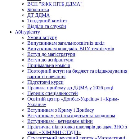
ВСП "КФК ПІТБ ДДМА"
Бібліотека
ДТ ДДМА
Тендерний комітет
Відділи та служби
Абітурієнту
Умови вступу
Випускникам загальноосвітніх шкіл
Випускникам коледжів, ВПУ, технікумів
Вступ до магістратури
Вступ до аспірантури
Приймальна комісія
Повторний вступ на бюджет та відшкодування
вартості навчання
Підготовчі курси
Правила прийому до ДДМА у 2026 році
Перелік спеціальностей
Освітній центр «Донбас-Україна» і «Крим-
Україна»
Вступникам з Криму і Донбасу
Вступникам, які знаходяться за кордоном
Вступникам - ветеранам війни
Практична підготовка школярів до здачі ЗНО з
хімії. «ХІМІЧНІ СТУДІЇ»
Студентський науковий гурток «Математичні