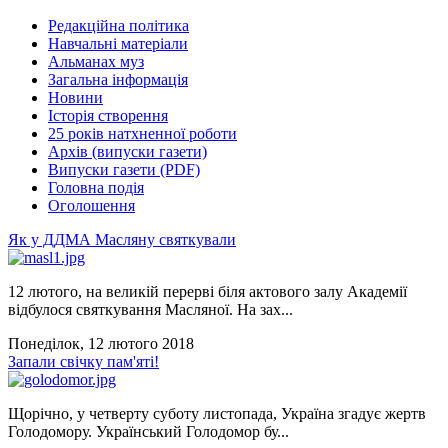
Редакційна політика
Навчальні матеріали
Альманах муз
Загальна інформація
Новини
Історія створення
25 років натхненної роботи
Архів (випуски газети)
Випуски газети (PDF)
Головна подія
Оголошення
Як у ДДМА Масляну святкували
12 лютого, на великій перерві біля актового залу Академії
відбулося святкування Масляної. На зах...
Понеділок, 12 лютого 2018
Запали свічку пам'яті!
Щорічно, у четверту суботу листопада, Україна згадує жертв
Голодомору. Український Голодомор бу...