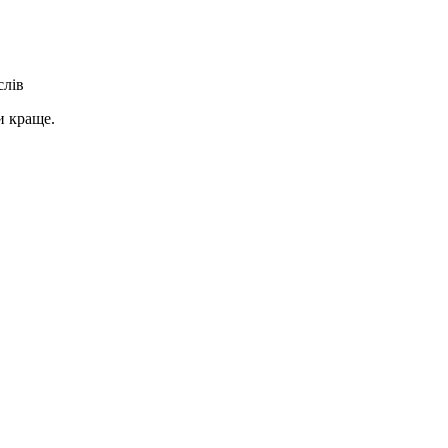
слів
и краще.