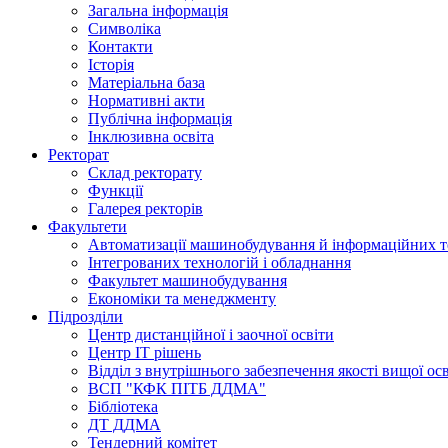
Загальна інформація
Символіка
Контакти
Історія
Матеріальна база
Нормативні акти
Публічна інформація
Інклюзивна освіта
Ректорат
Склад ректорату
Функції
Галерея ректорів
Факультети
Автоматизації машинобудування й інформаційних т
Інтегрованих технологій і обладнання
Факультет машинобудування
Економіки та менеджменту
Підрозділи
Центр дистанційної і заочної освіти
Центр ІТ рішень
Відділ з внутрішнього забезпечення якості вищої ос
ВСП "КФК ПІТБ ДДМА"
Бібліотека
ДТ ДДМА
Тендерний комітет