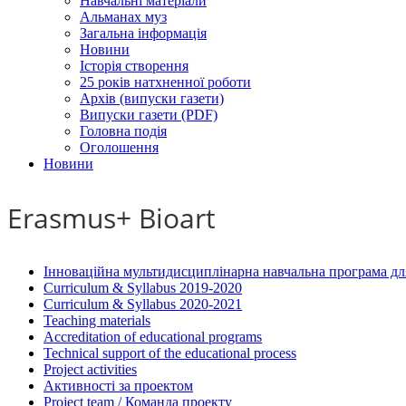
Навчальні матеріали
Альманах муз
Загальна інформація
Новини
Історія створення
25 років натхненної роботи
Архів (випуски газети)
Випуски газети (PDF)
Головна подія
Оголошення
Новини
Erasmus+ Bioart
Інноваційна мультидисциплінарна навчальна програма для 
Curriculum & Syllabus 2019-2020
Curriculum & Syllabus 2020-2021
Teaching materials
Accreditation of educational programs
Technical support of the educational process
Project activities
Активності за проектом
Project team / Команда проекту