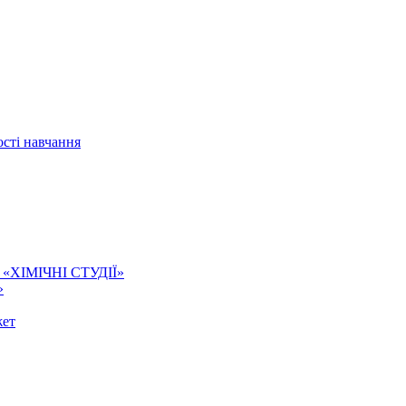
сті навчання
ї. «ХІМІЧНІ СТУДІЇ»
»
жет