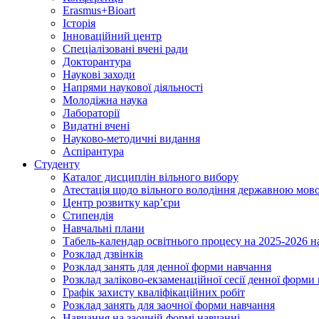
Erasmus+Bioart
Історія
Інноваційний центр
Спеціалізовані вчені ради
Докторантура
Наукові заходи
Напрями наукової діяльності
Молодіжна наука
Лабораторії
Видатні вчені
Науково-методичні видання
Аспірантура
Студенту
Каталог дисциплін вільного вибору
Атестація щодо вільного володіння державною мов
Центр розвитку кар’єри
Стипендія
Навчальні плани
Табель-календар освітнього процесу на 2025-2026 н
Розклад дзвінків
Розклад занять для денної форми навчання
Розклад заліково-екзаменаційної сесії денної форми
Графік захисту кваліфікаційних робіт
Розклад занять для заочної форми навчання
Навчання на заочній формі навчанні