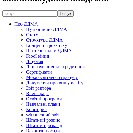
Про ДДМА
Путівник по ДДМА
Статут
Структура ДДМА
Концепція розвитку
Пантеон слави ДДМА
Герої війни
Ліцензія
Ліцензування та акредитація
Сертифікати
Мова освітнього процесу
Документи про вищу освіту
Звіт ректора
Вчена рада
Освітні програми
Навчальні плани
Кошторис
Фінансовий звіт
Штатний розпис
Штатний розклад
Вакантні посади