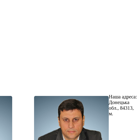
Наша адреса:
Донецька
обл., 84313,
м.