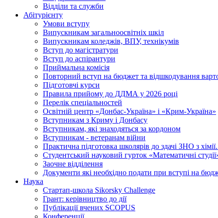
Відділи та служби
Абітурієнту
Умови вступу
Випускникам загальноосвітніх шкіл
Випускникам коледжів, ВПУ, технікумів
Вступ до магістратури
Вступ до аспірантури
Приймальна комісія
Повторний вступ на бюджет та відшкодування варто
Підготовчі курси
Правила прийому до ДДМА у 2026 році
Перелік спеціальностей
Освітній центр «Донбас-Україна» і «Крим-Україна»
Вступникам з Криму і Донбасу
Вступникам, які знаходяться за кордоном
Вступникам - ветеранам війни
Практична підготовка школярів до здачі ЗНО з хімі
Студентський науковий гурток «Математичні студії
Заочне відділення
Документи які необхідно подати при вступі на бюд
Наука
Стартап-школа Sikorsky Challenge
Грант: керівництво до дії
Публікації вчених SCOPUS
Конференції