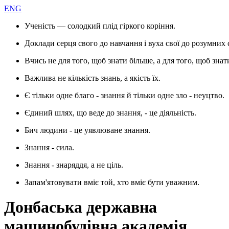
ENG
Ученість — солодкий плід гіркого коріння.
Доклади серця свого до навчання і вуха свої до розумних 
Вчись не для того, щоб знати більше, а для того, щоб знат
Важлива не кількість знань, а якість їх.
Є тільки одне благо - знання й тільки одне зло - неуцтво.
Єдиний шлях, що веде до знання, - це діяльність.
Бич людини - це уявлюване знання.
Знання - сила.
Знання - знаряддя, а не ціль.
Запам'ятовувати вміє той, хто вміє бути уважним.
Донбаська державна
машинобудівна академія