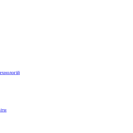
ехнологій
віти