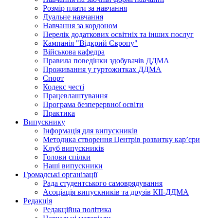
Розмір плати за навчання
Дуальне навчання
Навчання за кордоном
Перелік додаткових освітніх та інших послуг
Кампанія "Відкрий Європу"
Військова кафедра
Правила поведінки здобувачів ДДМА
Проживання у гуртожитках ДДМА
Спорт
Кодекс честі
Працевлаштування
Програма безперервної освіти
Практика
Випускнику
Інформація для випускників
Методика створення Центрів розвитку кар’єри
Клуб випускників
Голови спілки
Наші випускники
Громадські організації
Рада студентського самоврядування
Асоціація випускників та друзів КІІ-ДДМА
Редакція
Редакційна політика