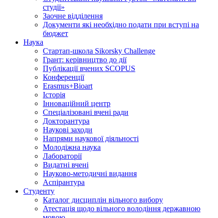
студії»
Заочне відділення
Документи які необхідно подати при вступі на
бюджет
Наука
Стартап-школа Sikorsky Challenge
Грант: керівництво до дії
Публікації вчених SCOPUS
Конференції
Erasmus+Bioart
Історія
Інноваційний центр
Спеціалізовані вчені ради
Докторантура
Наукові заходи
Напрями наукової діяльності
Молодіжна наука
Лабораторії
Видатні вчені
Науково-методичні видання
Аспірантура
Студенту
Каталог дисциплін вільного вибору
Атестація щодо вільного володіння державною
мовою