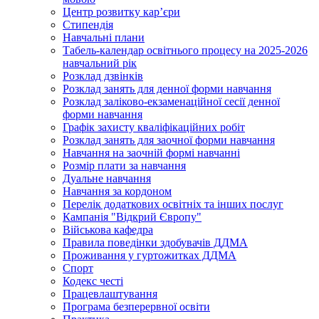
Центр розвитку кар’єри
Стипендія
Навчальні плани
Табель-календар освітнього процесу на 2025-2026
навчальний рік
Розклад дзвінків
Розклад занять для денної форми навчання
Розклад заліково-екзаменаційної сесії денної
форми навчання
Графік захисту кваліфікаційних робіт
Розклад занять для заочної форми навчання
Навчання на заочній формі навчанні
Розмір плати за навчання
Дуальне навчання
Навчання за кордоном
Перелік додаткових освітніх та інших послуг
Кампанія "Відкрий Європу"
Військова кафедра
Правила поведінки здобувачів ДДМА
Проживання у гуртожитках ДДМА
Спорт
Кодекс честі
Працевлаштування
Програма безперервної освіти