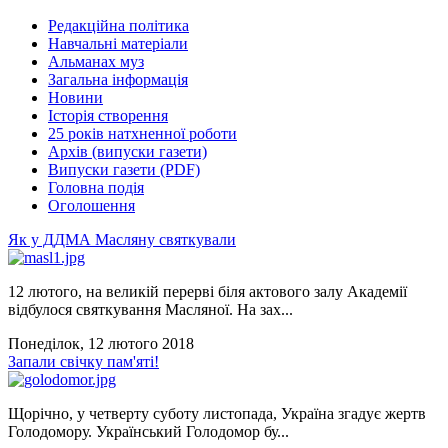
Редакційна політика
Навчальні матеріали
Альманах муз
Загальна інформація
Новини
Історія створення
25 років натхненної роботи
Архів (випуски газети)
Випуски газети (PDF)
Головна подія
Оголошення
Як у ДДМА Масляну святкували
12 лютого, на великій перерві біля актового залу Академії
відбулося святкування Масляної. На зах...
Понеділок, 12 лютого 2018
Запали свічку пам'яті!
Щорічно, у четверту суботу листопада, Україна згадує жертв
Голодомору. Український Голодомор бу...