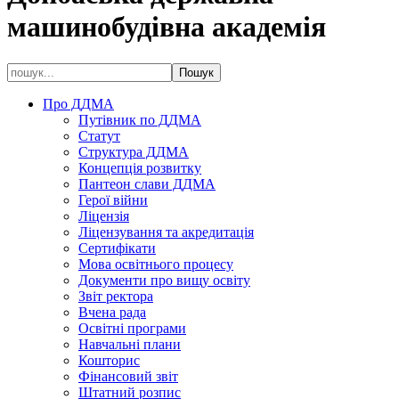
машинобудівна академія
Про ДДМА
Путівник по ДДМА
Статут
Структура ДДМА
Концепція розвитку
Пантеон слави ДДМА
Герої війни
Ліцензія
Ліцензування та акредитація
Сертифікати
Мова освітнього процесу
Документи про вищу освіту
Звіт ректора
Вчена рада
Освітні програми
Навчальні плани
Кошторис
Фінансовий звіт
Штатний розпис