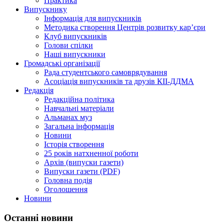
Практика
Випускнику
Інформація для випускників
Методика створення Центрів розвитку кар’єри
Клуб випускників
Голови спілки
Наші випускники
Громадські організації
Рада студентського самоврядування
Асоціація випускників та друзів КІІ-ДДМА
Редакція
Редакційна політика
Навчальні матеріали
Альманах муз
Загальна інформація
Новини
Історія створення
25 років натхненної роботи
Архів (випуски газети)
Випуски газети (PDF)
Головна подія
Оголошення
Новини
Останні новини