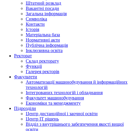
Штатний розклад
Вакантні посади
Загальна інформація
Символіка
Контакти
Історія
Матеріальна база
Нормативні акти
Публічна інформація
Інклюзивна освіта
Ректорат
Склад ректорату
Функції
Галерея ректорів
Факультети
Автоматизації машинобудування й інформаційних
технологій
Інтегрованих технологій і обладнання
Факультет машинобудування
Економіки та менеджменту
Підрозділи
Центр дистанційної і заочної освіти
Центр ІТ рішень
Відділ з внутрішнього забезпечення якості вищої
освіти