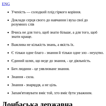
ENG
Ученість — солодкий плід гіркого коріння.
Доклади серця свого до навчання і вуха свої до
розумних слів
Вчись не для того, щоб знати більше, а для того, щоб
знати краще.
Важлива не кількість знань, а якість їх.
Є тільки одне благо - знання й тільки одне зло - неуцтво.
Єдиний шлях, що веде до знання, - це діяльність.
Бич людини - це уявлюване знання.
Знання - сила.
Знання - знаряддя, а не ціль.
Запам'ятовувати вміє той, хто вміє бути уважним.
Донбаська державна