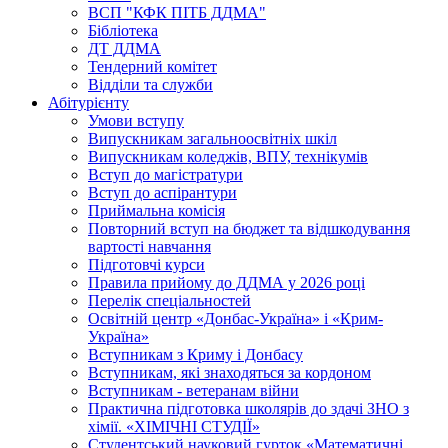
ВСП "КФК ПІТБ ДДМА"
Бібліотека
ДТ ДДМА
Тендерний комітет
Відділи та служби
Абітурієнту
Умови вступу
Випускникам загальноосвітніх шкіл
Випускникам коледжів, ВПУ, технікумів
Вступ до магістратури
Вступ до аспірантури
Приймальна комісія
Повторний вступ на бюджет та відшкодування
вартості навчання
Підготовчі курси
Правила прийому до ДДМА у 2026 році
Перелік спеціальностей
Освітній центр «Донбас-Україна» і «Крим-
Україна»
Вступникам з Криму і Донбасу
Вступникам, які знаходяться за кордоном
Вступникам - ветеранам війни
Практична підготовка школярів до здачі ЗНО з
хімії. «ХІМІЧНІ СТУДІЇ»
Студентський науковий гурток «Математичні