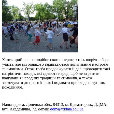
Хтось прийшов на подібне свято вперше, хтось щорічно бере
участь, але всі однаково заряджаються позитивним настроєм
та емоціями. Отож треба продовжувати й далі проводити такі
патріотичні заходи, які єднають народ, щоб не втратити
шанування народних традицій та символів, а також
заохочувати до цього інших і подавати приклад наступним
поколінням.
Наша адреса: Донецька обл., 84313, м. Краматорськ, ДДМА,
вул. Академічна, 72, е-mail:
ddma@ddma.edu.ua