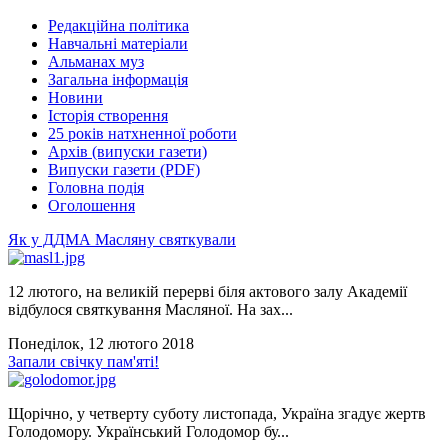
Редакційна політика
Навчальні матеріали
Альманах муз
Загальна інформація
Новини
Історія створення
25 років натхненної роботи
Архів (випуски газети)
Випуски газети (PDF)
Головна подія
Оголошення
Як у ДДМА Масляну святкували
12 лютого, на великій перерві біля актового залу Академії
відбулося святкування Масляної. На зах...
Понеділок, 12 лютого 2018
Запали свічку пам'яті!
Щорічно, у четверту суботу листопада, Україна згадує жертв
Голодомору. Український Голодомор бу...