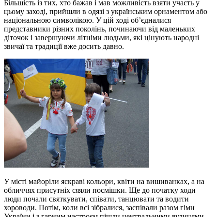
Більшість із тих, хто бажав і мав можливість взяти участь у
цьому заході, прийшли в одязі з українським орнаментом або
національною символікою. У цій ході об’єдналися
представники різних поколінь, починаючи від маленьких
діточок і завершуючи літніми людьми, які цінують народні
звичаї та традиції вже досить давно.
У місті майоріли яскраві кольори, квіти на вишиванках, а на
обличчях присутніх сяяли посмішки. Ще до початку ходи
люди почали святкувати, співати, танцювати та водити
хороводи. Потім, коли всі зібралися, заспівали разом гімн
України і з гарним настроєм пішли центральними вулицями