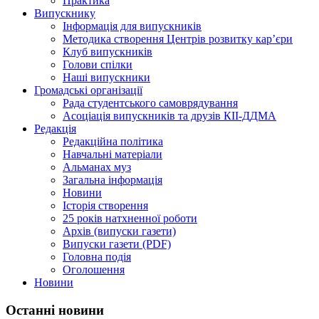
Практика
Випускнику
Інформація для випускників
Методика створення Центрів розвитку кар’єри
Клуб випускників
Голови спілки
Наші випускники
Громадські організації
Рада студентського самоврядування
Асоціація випускників та друзів КІІ-ДДМА
Редакція
Редакційна політика
Навчальні матеріали
Альманах муз
Загальна інформація
Новини
Історія створення
25 років натхненної роботи
Архів (випуски газети)
Випуски газети (PDF)
Головна подія
Оголошення
Новини
Останні новини