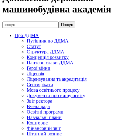
машинобудівна академія
Про ДДМА
Путівник по ДДМА
Статут
Структура ДДМА
Концепція розвитку
Пантеон слави ДДМА
Герої війни
Ліцензія
Ліцензування та акредитація
Сертифікати
Мова освітнього процесу
Документи про вищу освіту
Звіт ректора
Вчена рада
Освітні програми
Навчальні плани
Кошторис
Фінансовий звіт
Штатний розпис