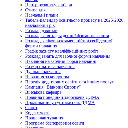
Центр розвитку кар’єри
Стипендія
Навчальні плани
Табель-календар освітнього процесу на 2025-2026
навчальний рік
Розклад дзвінків
Розклад занять для денної форми навчання
Розклад заліково-екзаменаційної сесії денної
форми навчання
Графік захисту кваліфікаційних робіт
Розклад занять для заочної форми навчання
Навчання на заочній формі навчанні
Розмір плати за навчання
Дуальне навчання
Навчання за кордоном
Перелік додаткових освітніх та інших послуг
Кампанія "Відкрий Європу"
Військова кафедра
Правила поведінки здобувачів ДДМА
Проживання у гуртожитках ДДМА
Спорт
Кодекс честі
Працевлаштування
Програма безперервної освіти