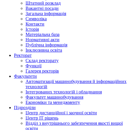
Штатний розклад
Вакантні посади
Загальна інформація
Символіка
Контакти
Історія
Матеріальна база
Нормативні акти
Публічна інформація
Інклюзивна освіта
Ректорат
Склад ректорату
Функції
Галерея ректорів
Факультети
Автоматизації машинобудування й інформаційних
технологій
Інтегрованих технологій і обладнання
Факультет машинобудування
Економіки та менеджменту
Підрозділи
Центр дистанційної і заочної освіти
Центр ІТ рішень
Відділ з внутрішнього забезпечення якості вищої
освіти