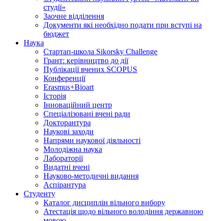
студії»
Заочне відділення
Документи які необхідно подати при вступі на
бюджет
Наука
Стартап-школа Sikorsky Challenge
Грант: керівництво до дії
Публікації вчених SCOPUS
Конференції
Erasmus+Bioart
Історія
Інноваційний центр
Спеціалізовані вчені ради
Докторантура
Наукові заходи
Напрями наукової діяльності
Молодіжна наука
Лабораторії
Видатні вчені
Науково-методичні видання
Аспірантура
Студенту
Каталог дисциплін вільного вибору
Атестація щодо вільного володіння державною
мовою