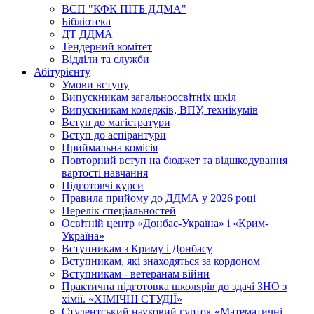
ВСП "КФК ПІТБ ДДМА"
Бібліотека
ДТ ДДМА
Тендерний комітет
Відділи та служби
Абітурієнту
Умови вступу
Випускникам загальноосвітніх шкіл
Випускникам коледжів, ВПУ, технікумів
Вступ до магістратури
Вступ до аспірантури
Приймальна комісія
Повторний вступ на бюджет та відшкодування
вартості навчання
Підготовчі курси
Правила прийому до ДДМА у 2026 році
Перелік спеціальностей
Освітній центр «Донбас-Україна» і «Крим-
Україна»
Вступникам з Криму і Донбасу
Вступникам, які знаходяться за кордоном
Вступникам - ветеранам війни
Практична підготовка школярів до здачі ЗНО з
хімії. «ХІМІЧНІ СТУДІЇ»
Студентський науковий гурток «Математичні