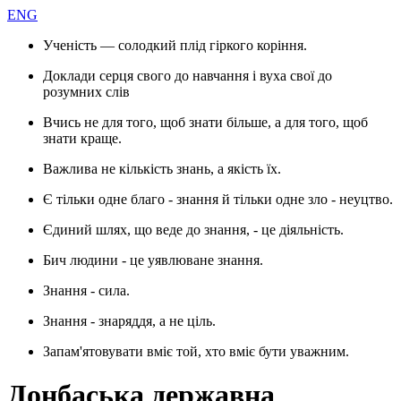
ENG
Ученість — солодкий плід гіркого коріння.
Доклади серця свого до навчання і вуха свої до
розумних слів
Вчись не для того, щоб знати більше, а для того, щоб
знати краще.
Важлива не кількість знань, а якість їх.
Є тільки одне благо - знання й тільки одне зло - неуцтво.
Єдиний шлях, що веде до знання, - це діяльність.
Бич людини - це уявлюване знання.
Знання - сила.
Знання - знаряддя, а не ціль.
Запам'ятовувати вміє той, хто вміє бути уважним.
Донбаська державна