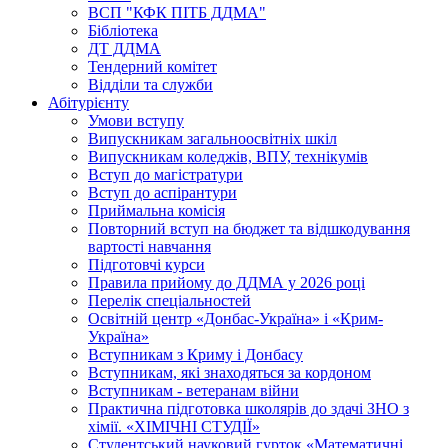
ВСП "КФК ПІТБ ДДМА"
Бібліотека
ДТ ДДМА
Тендерний комітет
Відділи та служби
Абітурієнту
Умови вступу
Випускникам загальноосвітніх шкіл
Випускникам коледжів, ВПУ, технікумів
Вступ до магістратури
Вступ до аспірантури
Приймальна комісія
Повторний вступ на бюджет та відшкодування
вартості навчання
Підготовчі курси
Правила прийому до ДДМА у 2026 році
Перелік спеціальностей
Освітній центр «Донбас-Україна» і «Крим-
Україна»
Вступникам з Криму і Донбасу
Вступникам, які знаходяться за кордоном
Вступникам - ветеранам війни
Практична підготовка школярів до здачі ЗНО з
хімії. «ХІМІЧНІ СТУДІЇ»
Студентський науковий гурток «Математичні