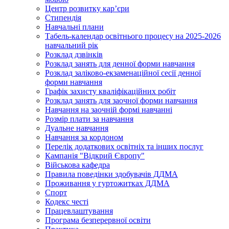
Центр розвитку кар’єри
Стипендія
Навчальні плани
Табель-календар освітнього процесу на 2025-2026
навчальний рік
Розклад дзвінків
Розклад занять для денної форми навчання
Розклад заліково-екзаменаційної сесії денної
форми навчання
Графік захисту кваліфікаційних робіт
Розклад занять для заочної форми навчання
Навчання на заочній формі навчанні
Розмір плати за навчання
Дуальне навчання
Навчання за кордоном
Перелік додаткових освітніх та інших послуг
Кампанія "Відкрий Європу"
Військова кафедра
Правила поведінки здобувачів ДДМА
Проживання у гуртожитках ДДМА
Спорт
Кодекс честі
Працевлаштування
Програма безперервної освіти