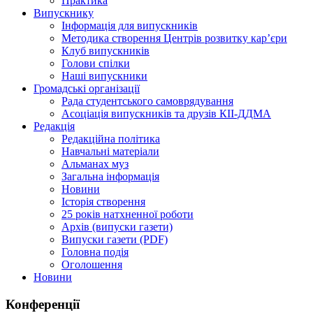
Практика
Випускнику
Інформація для випускників
Методика створення Центрів розвитку кар’єри
Клуб випускників
Голови спілки
Наші випускники
Громадські організації
Рада студентського самоврядування
Асоціація випускників та друзів КІІ-ДДМА
Редакція
Редакційна політика
Навчальні матеріали
Альманах муз
Загальна інформація
Новини
Історія створення
25 років натхненної роботи
Архів (випуски газети)
Випуски газети (PDF)
Головна подія
Оголошення
Новини
Конференції