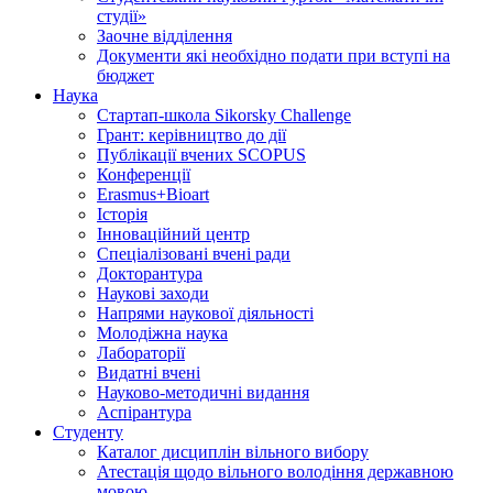
студії»
Заочне відділення
Документи які необхідно подати при вступі на
бюджет
Наука
Стартап-школа Sikorsky Challenge
Грант: керівництво до дії
Публікації вчених SCOPUS
Конференції
Erasmus+Bioart
Історія
Інноваційний центр
Спеціалізовані вчені ради
Докторантура
Наукові заходи
Напрями наукової діяльності
Молодіжна наука
Лабораторії
Видатні вчені
Науково-методичні видання
Аспірантура
Студенту
Каталог дисциплін вільного вибору
Атестація щодо вільного володіння державною
мовою