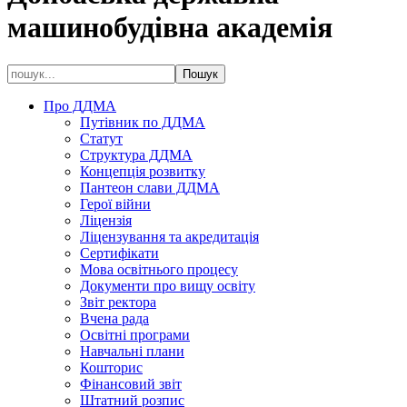
машинобудівна академія
Про ДДМА
Путівник по ДДМА
Статут
Структура ДДМА
Концепція розвитку
Пантеон слави ДДМА
Герої війни
Ліцензія
Ліцензування та акредитація
Сертифікати
Мова освітнього процесу
Документи про вищу освіту
Звіт ректора
Вчена рада
Освітні програми
Навчальні плани
Кошторис
Фінансовий звіт
Штатний розпис