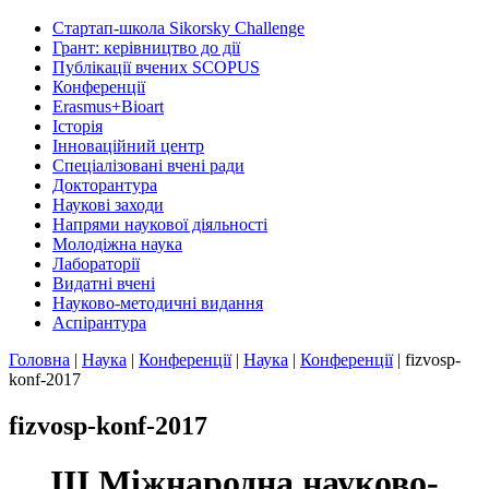
Стартап-школа Sikorsky Challenge
Грант: керівництво до дії
Публікації вчених SCOPUS
Конференції
Erasmus+Bioart
Історія
Інноваційний центр
Спеціалізовані вчені ради
Докторантура
Наукові заходи
Напрями наукової діяльності
Молодіжна наука
Лабораторії
Видатні вчені
Науково-методичні видання
Аспірантура
Головна
|
Наука
|
Конференції
|
Наука
|
Конференції
|
fizvosp-
konf-2017
fizvosp-konf-2017
ІІІ Міжнародна науково-