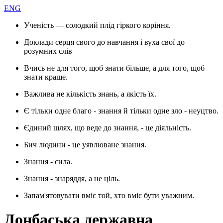
ENG
Ученість — солодкий плід гіркого коріння.
Доклади серця свого до навчання і вуха свої до
розумних слів
Вчись не для того, щоб знати більше, а для того, щоб
знати краще.
Важлива не кількість знань, а якість їх.
Є тільки одне благо - знання й тільки одне зло - неуцтво.
Єдиний шлях, що веде до знання, - це діяльність.
Бич людини - це уявлюване знання.
Знання - сила.
Знання - знаряддя, а не ціль.
Запам'ятовувати вміє той, хто вміє бути уважним.
Донбаська державна