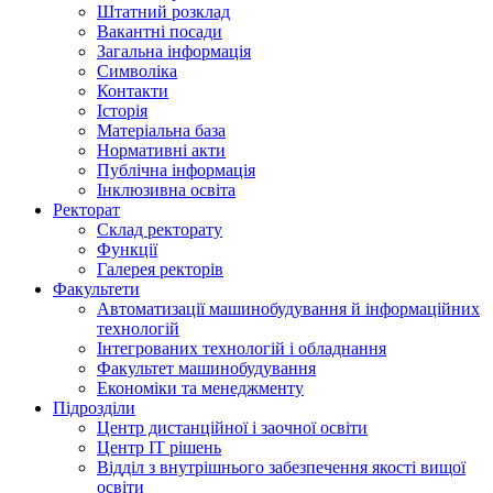
Штатний розклад
Вакантні посади
Загальна інформація
Символіка
Контакти
Історія
Матеріальна база
Нормативні акти
Публічна інформація
Інклюзивна освіта
Ректорат
Склад ректорату
Функції
Галерея ректорів
Факультети
Автоматизації машинобудування й інформаційних
технологій
Інтегрованих технологій і обладнання
Факультет машинобудування
Економіки та менеджменту
Підрозділи
Центр дистанційної і заочної освіти
Центр ІТ рішень
Відділ з внутрішнього забезпечення якості вищої
освіти