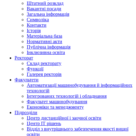
Штатний розклад
Вакантні посади
Загальна інформація
Символіка
Контакти
Історія
Матеріальна база
Нормативні акти
Публічна інформація
Інклюзивна освіта
Ректорат
Склад ректорату
Функції
Галерея ректорів
Факультети
Автоматизації машинобудування й інформаційних
технологій
Інтегрованих технологій і обладнання
Факультет машинобудування
Економіки та менеджменту
Підрозділи
Центр дистанційної і заочної освіти
Центр ІТ рішень
Відділ з внутрішнього забезпечення якості вищої
освіти