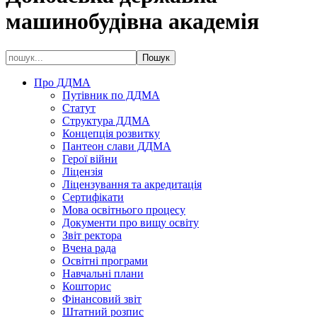
машинобудівна академія
Про ДДМА
Путівник по ДДМА
Статут
Структура ДДМА
Концепція розвитку
Пантеон слави ДДМА
Герої війни
Ліцензія
Ліцензування та акредитація
Сертифікати
Мова освітнього процесу
Документи про вищу освіту
Звіт ректора
Вчена рада
Освітні програми
Навчальні плани
Кошторис
Фінансовий звіт
Штатний розпис