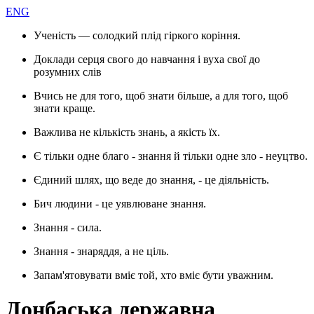
ENG
Ученість — солодкий плід гіркого коріння.
Доклади серця свого до навчання і вуха свої до
розумних слів
Вчись не для того, щоб знати більше, а для того, щоб
знати краще.
Важлива не кількість знань, а якість їх.
Є тільки одне благо - знання й тільки одне зло - неуцтво.
Єдиний шлях, що веде до знання, - це діяльність.
Бич людини - це уявлюване знання.
Знання - сила.
Знання - знаряддя, а не ціль.
Запам'ятовувати вміє той, хто вміє бути уважним.
Донбаська державна