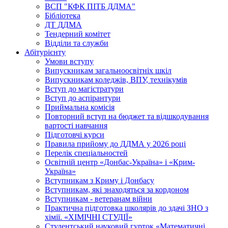
ВСП "КФК ПІТБ ДДМА"
Бібліотека
ДТ ДДМА
Тендерний комітет
Відділи та служби
Абітурієнту
Умови вступу
Випускникам загальноосвітніх шкіл
Випускникам коледжів, ВПУ, технікумів
Вступ до магістратури
Вступ до аспірантури
Приймальна комісія
Повторний вступ на бюджет та відшкодування
вартості навчання
Підготовчі курси
Правила прийому до ДДМА у 2026 році
Перелік спеціальностей
Освітній центр «Донбас-Україна» і «Крим-
Україна»
Вступникам з Криму і Донбасу
Вступникам, які знаходяться за кордоном
Вступникам - ветеранам війни
Практична підготовка школярів до здачі ЗНО з
хімії. «ХІМІЧНІ СТУДІЇ»
Студентський науковий гурток «Математичні