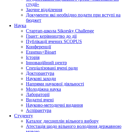
студії»
Заочне відділення
Документи які необхідно подати при вступі на
бюджет
Наука
Стартап-школа Sikorsky Challenge
Грант: керівництво до дії
Публікації вчених SCOPUS
Конференції
Erasmus+Bioart
Історія
Інноваційний центр
Спеціалізовані вчені ради
Докторантура
Наукові заходи
Напрями наукової діяльності
Молодіжна наука
Лабораторії
Видатні вчені
Науково-методичні видання
Аспірантура
Студенту
Каталог дисциплін вільного вибору
Атестація щодо вільного володіння державною
мовою