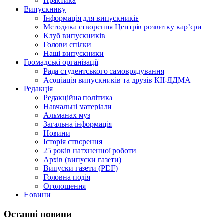
Практика
Випускнику
Інформація для випускників
Методика створення Центрів розвитку кар’єри
Клуб випускників
Голови спілки
Наші випускники
Громадські організації
Рада студентського самоврядування
Асоціація випускників та друзів КІІ-ДДМА
Редакція
Редакційна політика
Навчальні матеріали
Альманах муз
Загальна інформація
Новини
Історія створення
25 років натхненної роботи
Архів (випуски газети)
Випуски газети (PDF)
Головна подія
Оголошення
Новини
Останні новини