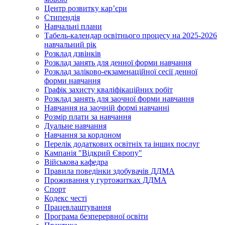
Центр розвитку кар’єри
Стипендія
Навчальні плани
Табель-календар освітнього процесу на 2025-2026
навчальний рік
Розклад дзвінків
Розклад занять для денної форми навчання
Розклад заліково-екзаменаційної сесії денної
форми навчання
Графік захисту кваліфікаційних робіт
Розклад занять для заочної форми навчання
Навчання на заочній формі навчанні
Розмір плати за навчання
Дуальне навчання
Навчання за кордоном
Перелік додаткових освітніх та інших послуг
Кампанія "Відкрий Європу"
Військова кафедра
Правила поведінки здобувачів ДДМА
Проживання у гуртожитках ДДМА
Спорт
Кодекс честі
Працевлаштування
Програма безперервної освіти