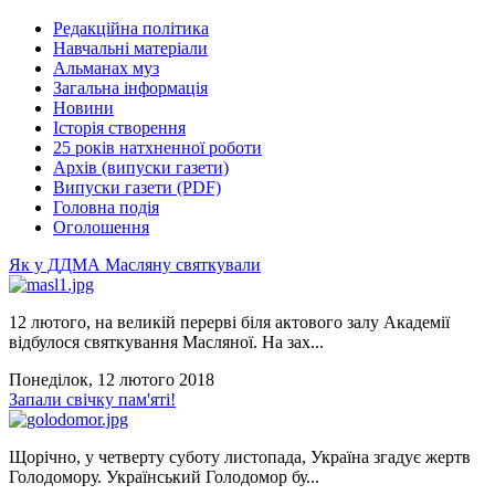
Редакційна політика
Навчальні матеріали
Альманах муз
Загальна інформація
Новини
Історія створення
25 років натхненної роботи
Архів (випуски газети)
Випуски газети (PDF)
Головна подія
Оголошення
Як у ДДМА Масляну святкували
12 лютого, на великій перерві біля актового залу Академії
відбулося святкування Масляної. На зах...
Понеділок, 12 лютого 2018
Запали свічку пам'яті!
Щорічно, у четверту суботу листопада, Україна згадує жертв
Голодомору. Український Голодомор бу...