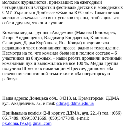
молодых журналистов, приехавших на ежегодный
четырнадцатый Открытый фестиваль детских и молодежных
СМИ Украины в Донбассе «Жми на RECord». Талантливая
молодежь съехалась со всех уголков страны, чтобы доказать
себе и другим, что они лучшие.
Команда медиа-группы «Академия» (Максим Пономарев,
Игорь Андрющенко, Владимир Бондаренко, Кристина
Савицкая, Дарья Курбацкая, Яна Коюда) представляла
редакцию в трех номинациях: пресса, радио и телевидение.
Несмотря на то, что команда была не в полном составе – 6
участников из 8 нужных, – наши ребята проявили истинный
командный дух и выложились на все 100 %. Медиа-группа
получила III место в номинации «Пресса», дипломы «За
освещение спортивной тематики» и «За операторскую
работу».
Наша адреса: Донецька обл., 84313, м. Краматорськ, ДДМА,
вул. Академічна, 72, е-mail:
ddma@ddma.edu.ua
Приймальна комісія (2-й корпус ДДМА, ауд. 2214) тел.: (066)
0517489, (099)3071669, (050)3477849, e-mail:
pk.ddma.1952@gmail.com