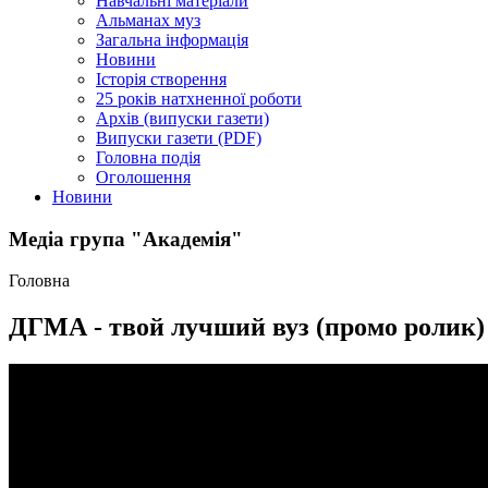
Навчальні матеріали
Альманах муз
Загальна інформація
Новини
Історія створення
25 років натхненної роботи
Архів (випуски газети)
Випуски газети (PDF)
Головна подія
Оголошення
Новини
Медіа група "Академія"
Головна
ДГМА - твой лучший вуз (промо ролик)