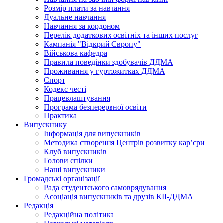
Розмір плати за навчання
Дуальне навчання
Навчання за кордоном
Перелік додаткових освітніх та інших послуг
Кампанія "Відкрий Європу"
Військова кафедра
Правила поведінки здобувачів ДДМА
Проживання у гуртожитках ДДМА
Спорт
Кодекс честі
Працевлаштування
Програма безперервної освіти
Практика
Випускнику
Інформація для випускників
Методика створення Центрів розвитку кар’єри
Клуб випускників
Голови спілки
Наші випускники
Громадські організації
Рада студентського самоврядування
Асоціація випускників та друзів КІІ-ДДМА
Редакція
Редакційна політика