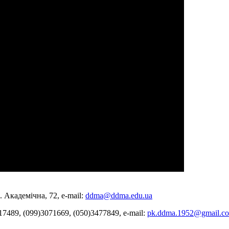
 Академічна, 72, е-mail:
ddma@ddma.edu.ua
17489, (099)3071669, (050)3477849, e-mail:
pk.ddma.1952@gmail.c