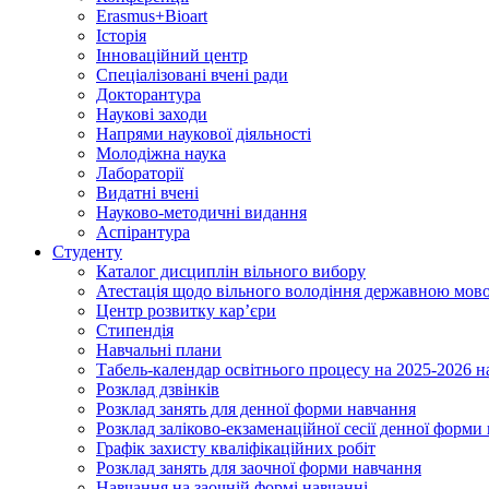
Erasmus+Bioart
Історія
Інноваційний центр
Спеціалізовані вчені ради
Докторантура
Наукові заходи
Напрями наукової діяльності
Молодіжна наука
Лабораторії
Видатні вчені
Науково-методичні видання
Аспірантура
Студенту
Каталог дисциплін вільного вибору
Атестація щодо вільного володіння державною мов
Центр розвитку кар’єри
Стипендія
Навчальні плани
Табель-календар освітнього процесу на 2025-2026 н
Розклад дзвінків
Розклад занять для денної форми навчання
Розклад заліково-екзаменаційної сесії денної форми
Графік захисту кваліфікаційних робіт
Розклад занять для заочної форми навчання
Навчання на заочній формі навчанні