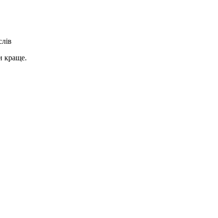
слів
и краще.