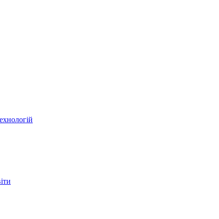
ехнологій
віти