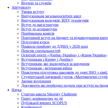
Відділи та служби
Абітурієнту
Умови вступу
Випускникам загальноосвітніх шкіл
Випускникам коледжів, ВПУ, технікумів
Вступ до магістратури
Вступ до аспірантури
Приймальна комісія
Повторний вступ на бюджет та відшкодування варто
Підготовчі курси
Правила прийому до ДДМА у 2026 році
Перелік спеціальностей
Освітній центр «Донбас-Україна» і «Крим-Україна»
Вступникам з Криму і Донбасу
Вступникам, які знаходяться за кордоном
Вступникам - ветеранам війни
Практична підготовка школярів до здачі ЗНО з хімі
Студентський науковий гурток «Математичні студії
Заочне відділення
Документи які необхідно подати при вступі на бюд
Наука
Стартап-школа Sikorsky Challenge
Грант: керівництво до дії
Публікації вчених SCOPUS
Конференції