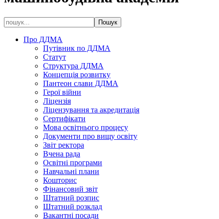
Про ДДМА
Путівник по ДДМА
Статут
Структура ДДМА
Концепція розвитку
Пантеон слави ДДМА
Герої війни
Ліцензія
Ліцензування та акредитація
Сертифікати
Мова освітнього процесу
Документи про вищу освіту
Звіт ректора
Вчена рада
Освітні програми
Навчальні плани
Кошторис
Фінансовий звіт
Штатний розпис
Штатний розклад
Вакантні посади