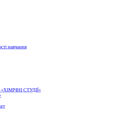
сті навчання
ї. «ХІМІЧНІ СТУДІЇ»
»
жет