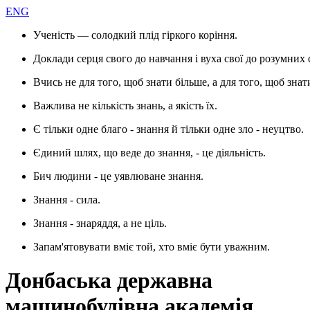
ENG
Ученість — солодкий плід гіркого коріння.
Доклади серця свого до навчання і вуха свої до розумних 
Вчись не для того, щоб знати більше, а для того, щоб знат
Важлива не кількість знань, а якість їх.
Є тільки одне благо - знання й тільки одне зло - неуцтво.
Єдиний шлях, що веде до знання, - це діяльність.
Бич людини - це уявлюване знання.
Знання - сила.
Знання - знаряддя, а не ціль.
Запам'ятовувати вміє той, хто вміє бути уважним.
Донбаська державна
машинобудівна академія