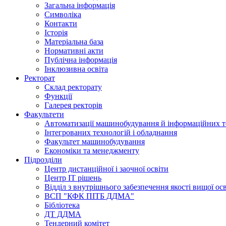
Загальна інформація
Символіка
Контакти
Історія
Матеріальна база
Нормативні акти
Публічна інформація
Інклюзивна освіта
Ректорат
Склад ректорату
Функції
Галерея ректорів
Факультети
Автоматизації машинобудування й інформаційних т
Інтегрованих технологій і обладнання
Факультет машинобудування
Економіки та менеджменту
Підрозділи
Центр дистанційної і заочної освіти
Центр ІТ рішень
Відділ з внутрішнього забезпечення якості вищої ос
ВСП "КФК ПІТБ ДДМА"
Бібліотека
ДТ ДДМА
Тендерний комітет