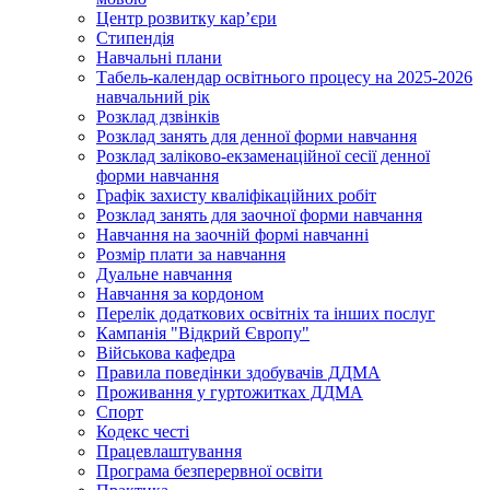
Центр розвитку кар’єри
Стипендія
Навчальні плани
Табель-календар освітнього процесу на 2025-2026
навчальний рік
Розклад дзвінків
Розклад занять для денної форми навчання
Розклад заліково-екзаменаційної сесії денної
форми навчання
Графік захисту кваліфікаційних робіт
Розклад занять для заочної форми навчання
Навчання на заочній формі навчанні
Розмір плати за навчання
Дуальне навчання
Навчання за кордоном
Перелік додаткових освітніх та інших послуг
Кампанія "Відкрий Європу"
Військова кафедра
Правила поведінки здобувачів ДДМА
Проживання у гуртожитках ДДМА
Спорт
Кодекс честі
Працевлаштування
Програма безперервної освіти