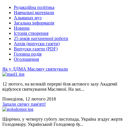
Редакційна політика
Навчальні матеріали
Альманах муз
Загальна інформація
Новини
Історія створення
25 років натхненної роботи
Архів (випуски газети)
Випуски газети (PDF)
Головна подія
Оголошення
Як у ДДМА Масляну святкували
12 лютого, на великій перерві біля актового залу Академії
відбулося святкування Масляної. На зах...
Понеділок, 12 лютого 2018
Запали свічку пам'яті!
Щорічно, у четверту суботу листопада, Україна згадує жертв
Голодомору. Український Голодомор бу...