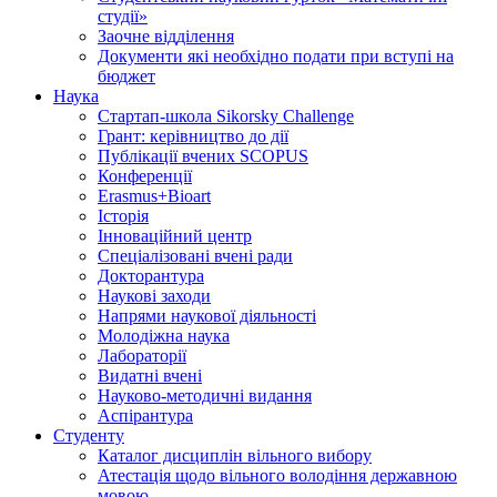
студії»
Заочне відділення
Документи які необхідно подати при вступі на
бюджет
Наука
Стартап-школа Sikorsky Challenge
Грант: керівництво до дії
Публікації вчених SCOPUS
Конференції
Erasmus+Bioart
Історія
Інноваційний центр
Спеціалізовані вчені ради
Докторантура
Наукові заходи
Напрями наукової діяльності
Молодіжна наука
Лабораторії
Видатні вчені
Науково-методичні видання
Аспірантура
Студенту
Каталог дисциплін вільного вибору
Атестація щодо вільного володіння державною
мовою