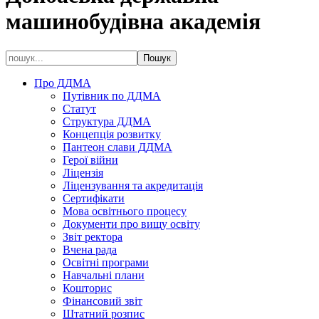
машинобудівна академія
Про ДДМА
Путівник по ДДМА
Статут
Структура ДДМА
Концепція розвитку
Пантеон слави ДДМА
Герої війни
Ліцензія
Ліцензування та акредитація
Сертифікати
Мова освітнього процесу
Документи про вищу освіту
Звіт ректора
Вчена рада
Освітні програми
Навчальні плани
Кошторис
Фінансовий звіт
Штатний розпис