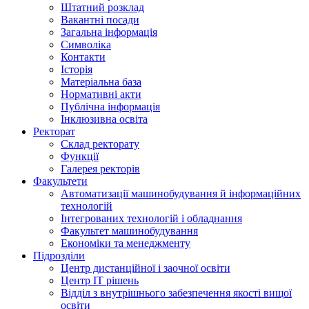
Штатний розклад
Вакантні посади
Загальна інформація
Символіка
Контакти
Історія
Матеріальна база
Нормативні акти
Публічна інформація
Інклюзивна освіта
Ректорат
Склад ректорату
Функції
Галерея ректорів
Факультети
Автоматизації машинобудування й інформаційних
технологій
Інтегрованих технологій і обладнання
Факультет машинобудування
Економіки та менеджменту
Підрозділи
Центр дистанційної і заочної освіти
Центр ІТ рішень
Відділ з внутрішнього забезпечення якості вищої
освіти