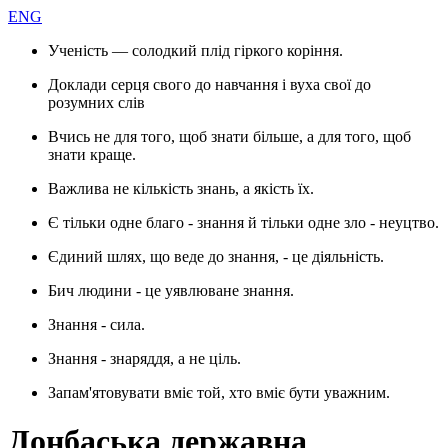
ENG
Ученість — солодкий плід гіркого коріння.
Доклади серця свого до навчання і вуха свої до
розумних слів
Вчись не для того, щоб знати більше, а для того, щоб
знати краще.
Важлива не кількість знань, а якість їх.
Є тільки одне благо - знання й тільки одне зло - неуцтво.
Єдиний шлях, що веде до знання, - це діяльність.
Бич людини - це уявлюване знання.
Знання - сила.
Знання - знаряддя, а не ціль.
Запам'ятовувати вміє той, хто вміє бути уважним.
Донбаська державна