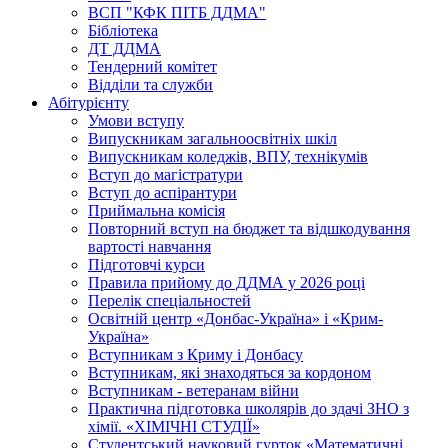
ВСП "КФК ПІТБ ДДМА"
Бібліотека
ДТ ДДМА
Тендерний комітет
Відділи та служби
Абітурієнту
Умови вступу
Випускникам загальноосвітніх шкіл
Випускникам коледжів, ВПУ, технікумів
Вступ до магістратури
Вступ до аспірантури
Приймальна комісія
Повторний вступ на бюджет та відшкодування
вартості навчання
Підготовчі курси
Правила прийому до ДДМА у 2026 році
Перелік спеціальностей
Освітній центр «Донбас-Україна» і «Крим-
Україна»
Вступникам з Криму і Донбасу
Вступникам, які знаходяться за кордоном
Вступникам - ветеранам війни
Практична підготовка школярів до здачі ЗНО з
хімії. «ХІМІЧНІ СТУДІЇ»
Студентський науковий гурток «Математичні