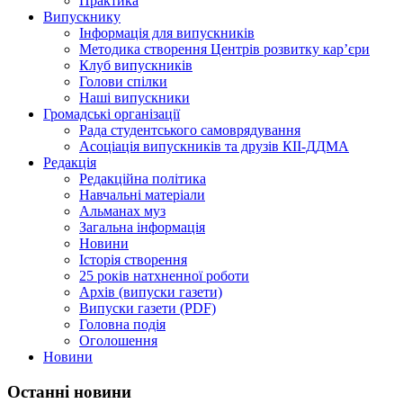
Практика
Випускнику
Інформація для випускників
Методика створення Центрів розвитку кар’єри
Клуб випускників
Голови спілки
Наші випускники
Громадські організації
Рада студентського самоврядування
Асоціація випускників та друзів КІІ-ДДМА
Редакція
Редакційна політика
Навчальні матеріали
Альманах муз
Загальна інформація
Новини
Історія створення
25 років натхненної роботи
Архів (випуски газети)
Випуски газети (PDF)
Головна подія
Оголошення
Новини
Останні новини