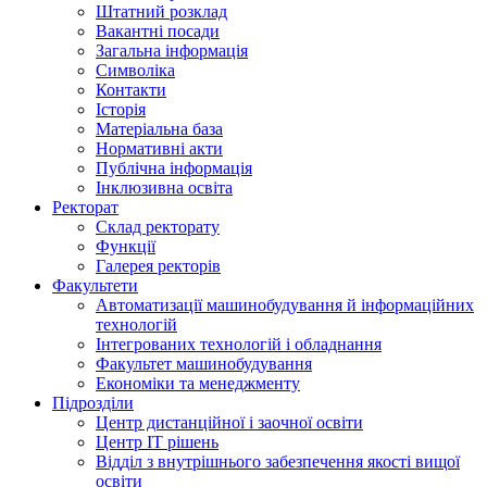
Штатний розклад
Вакантні посади
Загальна інформація
Символіка
Контакти
Історія
Матеріальна база
Нормативні акти
Публічна інформація
Інклюзивна освіта
Ректорат
Склад ректорату
Функції
Галерея ректорів
Факультети
Автоматизації машинобудування й інформаційних
технологій
Інтегрованих технологій і обладнання
Факультет машинобудування
Економіки та менеджменту
Підрозділи
Центр дистанційної і заочної освіти
Центр ІТ рішень
Відділ з внутрішнього забезпечення якості вищої
освіти