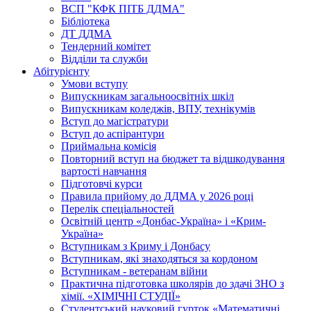
ВСП "КФК ПІТБ ДДМА"
Бібліотека
ДТ ДДМА
Тендерний комітет
Відділи та служби
Абітурієнту
Умови вступу
Випускникам загальноосвітніх шкіл
Випускникам коледжів, ВПУ, технікумів
Вступ до магістратури
Вступ до аспірантури
Приймальна комісія
Повторний вступ на бюджет та відшкодування
вартості навчання
Підготовчі курси
Правила прийому до ДДМА у 2026 році
Перелік спеціальностей
Освітній центр «Донбас-Україна» і «Крим-
Україна»
Вступникам з Криму і Донбасу
Вступникам, які знаходяться за кордоном
Вступникам - ветеранам війни
Практична підготовка школярів до здачі ЗНО з
хімії. «ХІМІЧНІ СТУДІЇ»
Студентський науковий гурток «Математичні