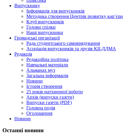
Практика
Випускнику
Інформація для випускників
Методика створення Центрів розвитку кар’єри
Клуб випускників
Голови спілки
Наші випускники
Громадські організації
Рада студентського самоврядування
Асоціація випускників та друзів КІІ-ДДМА
Редакція
Редакційна політика
Навчальні матеріали
Альманах муз
Загальна інформація
Новини
Історія створення
25 років натхненної роботи
Архів (випуски газети)
Випуски газети (PDF)
Головна подія
Оголошення
Новини
Останні новини