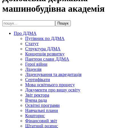
машинобудівна академія
Про ДДМА
Путівник по ДДМА
Статут
Структура ДДМА
Концепція розвитку
Пантеон слави ДДМА
Герої війни
Ліцензія
Ліцензування та акредитація
Сертифікати
Мова освітнього процесу
Документи про вищу освіту
Звіт ректора
Вчена рада
Освітні програми
Навчальні плани
Кошторис
Фінансовий звіт
Штатний розпис