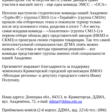
участия в высшей лиге) – еще одна команда ЭМСС – «ОСА».
Неплохо выступили студенческие команды нашей Академии:
«Турбо-ИС» (группа СМ10-1) и «Терабайт» (группа СМ10т)
прошли оба отборочных этапа и покинули турнир только
после игр основного этапа, разделив в итоге 7–8-е места;
самая младшая команда – «Аналитики» (группа СМ13-1) в
первом отборе обошла двух представителей заводов (НКМЗ и
СКМЗ) и проиграла своим старшим товарищам. Так что самой
интеллектуальной специальностью ДГМА опять можно
назвать «Системы и методы принятия решений» – все
команды представляют группы именно этой специальности
нашей Академии.
Оргкомитет выражает благодарность за поддержку
чемпионата Краматорской городской организации ВМОО
«Молодые регионы» и депутату городского совета Ивану
Полупану.
Наша адреса: Донецька обл., 84313, м. Краматорськ, ДДМА,
вул. Академічна, 72, е-mail:
ddma@ddma.edu.ua
Приймальна комісія (2-й корпус ДДМА, ауд. 2214) тел.: (066)