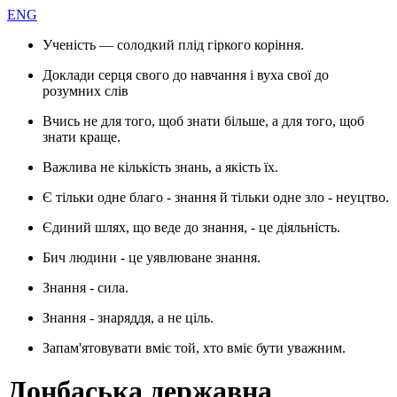
ENG
Ученість — солодкий плід гіркого коріння.
Доклади серця свого до навчання і вуха свої до
розумних слів
Вчись не для того, щоб знати більше, а для того, щоб
знати краще.
Важлива не кількість знань, а якість їх.
Є тільки одне благо - знання й тільки одне зло - неуцтво.
Єдиний шлях, що веде до знання, - це діяльність.
Бич людини - це уявлюване знання.
Знання - сила.
Знання - знаряддя, а не ціль.
Запам'ятовувати вміє той, хто вміє бути уважним.
Донбаська державна