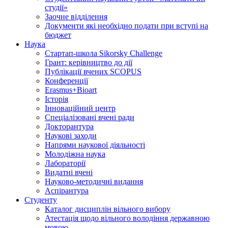
студії»
Заочне відділення
Документи які необхідно подати при вступі на
бюджет
Наука
Стартап-школа Sikorsky Challenge
Грант: керівництво до дії
Публікації вчених SCOPUS
Конференції
Erasmus+Bioart
Історія
Інноваційний центр
Спеціалізовані вчені ради
Докторантура
Наукові заходи
Напрями наукової діяльності
Молодіжна наука
Лабораторії
Видатні вчені
Науково-методичні видання
Аспірантура
Студенту
Каталог дисциплін вільного вибору
Атестація щодо вільного володіння державною
мовою