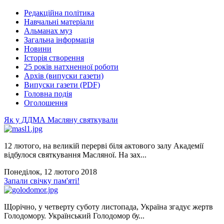
Редакційна політика
Навчальні матеріали
Альманах муз
Загальна інформація
Новини
Історія створення
25 років натхненної роботи
Архів (випуски газети)
Випуски газети (PDF)
Головна подія
Оголошення
Як у ДДМА Масляну святкували
12 лютого, на великій перерві біля актового залу Академії
відбулося святкування Масляної. На зах...
Понеділок, 12 лютого 2018
Запали свічку пам'яті!
Щорічно, у четверту суботу листопада, Україна згадує жертв
Голодомору. Український Голодомор бу...