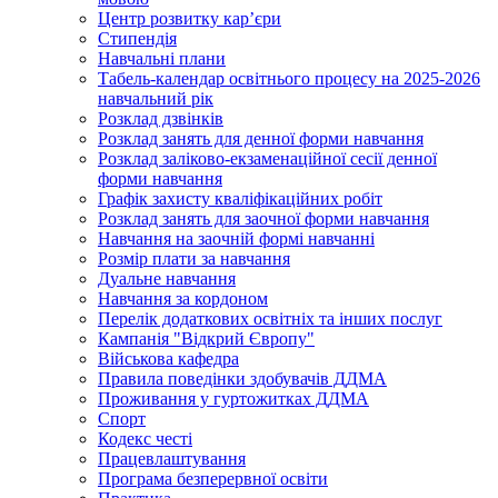
Центр розвитку кар’єри
Стипендія
Навчальні плани
Табель-календар освітнього процесу на 2025-2026
навчальний рік
Розклад дзвінків
Розклад занять для денної форми навчання
Розклад заліково-екзаменаційної сесії денної
форми навчання
Графік захисту кваліфікаційних робіт
Розклад занять для заочної форми навчання
Навчання на заочній формі навчанні
Розмір плати за навчання
Дуальне навчання
Навчання за кордоном
Перелік додаткових освітніх та інших послуг
Кампанія "Відкрий Європу"
Військова кафедра
Правила поведінки здобувачів ДДМА
Проживання у гуртожитках ДДМА
Спорт
Кодекс честі
Працевлаштування
Програма безперервної освіти