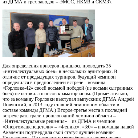
из ДГМА и трех заводов – ЭМСС, НКМЗ и СКМЗ).
Для определения призеров пришлось проводить 35
«интеллектуальных боев» в нескольких аудиториях. В
отличие от предыдущих турниров, будущий чемпион
определился в предпоследней встрече – команда
«Горловка-42» своей восьмой победой (из восьми сыгранных
боев) не оставила шансов краматорчанам. (Примечательно,
что за команду Горловки выступал выпускник ДГМА Андрей
Полянский, в 2013 году ставший чемпионом области в
составе команды ДГМА.) Второе-третье места в последней
встрече разыграли прошлогодний чемпион области –
«Интеллектуальные решения» – из ДГМА и чемпион
«Энергомашспецстали» – «Феникс». «3:0» – и команда нашей
Академии подтвердила свой статус лучшей команды
Краматорска. На четвертом месте (также дающем право