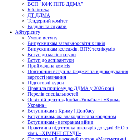
ВСП "КФК ПІТБ ДДМА"
Бібліотека
ДТ ДДМА
Тендерний комітет
Відділи та служби
Абітурієнту
Умови вступу
Випускникам загальноосвітніх шкіл
Випускникам коледжів, ВПУ, технікумів
Вступ до магістратури
Вступ до аспірантури
Приймальна комісія
Повторний вступ на бюджет та відшкодування
вартості навчання
Підготовчі курси
Правила прийому до ДДМА у 2026 році
Перелік спеціальностей
Освітній центр «Донбас-Україна» і «Крим-
Україна»
Вступникам з Криму і Донбасу
Вступникам, які знаходяться за кордоном
Вступникам - ветеранам війни
Практична підготовка школярів до здачі ЗНО з
хімії. «ХІМІЧНІ СТУДІЇ»
Студентський науковий гурток «Математичні