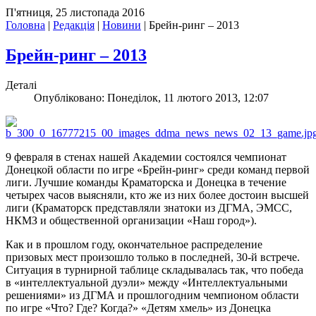
П'ятниця, 25 листопада 2016
Головна
|
Редакція
|
Новини
|
Брейн-ринг – 2013
Брейн-ринг – 2013
Деталі
Опубліковано: Понеділок, 11 лютого 2013, 12:07
9 февраля в стенах нашей Академии состоялся чемпионат
Донецкой области по игре «Брейн-ринг» среди команд первой
лиги. Лучшие команды Краматорска и Донецка в течение
четырех часов выясняли, кто же из них более достоин высшей
лиги (Краматорск представляли знатоки из ДГМА, ЭМСС,
НКМЗ и общественной организации «Наш город»).
Как и в прошлом году, окончательное распределение
призовых мест произошло только в последней, 30-й встрече.
Ситуация в турнирной таблице складывалась так, что победа
в «интеллектуальной дуэли» между «Интеллектуальными
решениями» из ДГМА и прошлогодним чемпионом области
по игре «Что? Где? Когда?» «Детям хмель» из Донецка