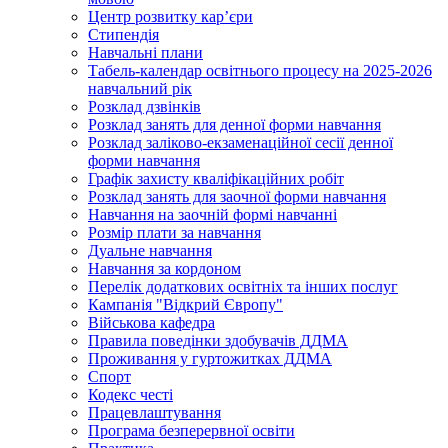
Центр розвитку кар’єри
Стипендія
Навчальні плани
Табель-календар освітнього процесу на 2025-2026
навчальний рік
Розклад дзвінків
Розклад занять для денної форми навчання
Розклад заліково-екзаменаційної сесії денної
форми навчання
Графік захисту кваліфікаційних робіт
Розклад занять для заочної форми навчання
Навчання на заочній формі навчанні
Розмір плати за навчання
Дуальне навчання
Навчання за кордоном
Перелік додаткових освітніх та інших послуг
Кампанія "Відкрий Європу"
Військова кафедра
Правила поведінки здобувачів ДДМА
Проживання у гуртожитках ДДМА
Спорт
Кодекс честі
Працевлаштування
Програма безперервної освіти