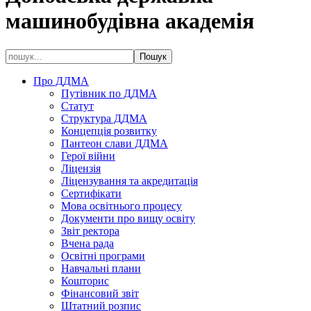
машинобудівна академія
Про ДДМА
Путівник по ДДМА
Статут
Структура ДДМА
Концепція розвитку
Пантеон слави ДДМА
Герої війни
Ліцензія
Ліцензування та акредитація
Сертифікати
Мова освітнього процесу
Документи про вищу освіту
Звіт ректора
Вчена рада
Освітні програми
Навчальні плани
Кошторис
Фінансовий звіт
Штатний розпис