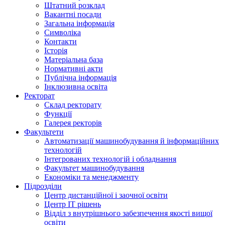
Штатний розклад
Вакантні посади
Загальна інформація
Символіка
Контакти
Історія
Матеріальна база
Нормативні акти
Публічна інформація
Інклюзивна освіта
Ректорат
Склад ректорату
Функції
Галерея ректорів
Факультети
Автоматизації машинобудування й інформаційних
технологій
Інтегрованих технологій і обладнання
Факультет машинобудування
Економіки та менеджменту
Підрозділи
Центр дистанційної і заочної освіти
Центр ІТ рішень
Відділ з внутрішнього забезпечення якості вищої
освіти