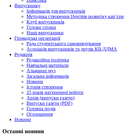
Практика
Випускнику
Інформація для випускників
Методика створення Центрів розвитку кар’єри
Клуб випускників
Голови спілки
Наші випускники
Громадські організації
Рада студентського самоврядування
Асоціація випускників та друзів КІІ-ДДМА
Редакція
Редакційна політика
Навчальні матеріали
Альманах муз
Загальна інформація
Новини
Історія створення
25 років натхненної роботи
Архів (випуски газети)
Випуски газети (PDF)
Головна подія
Оголошення
Новини
Останні новини