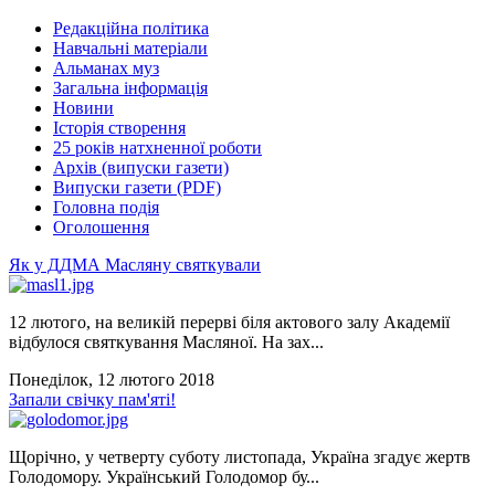
Редакційна політика
Навчальні матеріали
Альманах муз
Загальна інформація
Новини
Історія створення
25 років натхненної роботи
Архів (випуски газети)
Випуски газети (PDF)
Головна подія
Оголошення
Як у ДДМА Масляну святкували
12 лютого, на великій перерві біля актового залу Академії
відбулося святкування Масляної. На зах...
Понеділок, 12 лютого 2018
Запали свічку пам'яті!
Щорічно, у четверту суботу листопада, Україна згадує жертв
Голодомору. Український Голодомор бу...