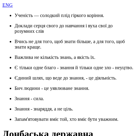
ENG
Ученість — солодкий плід гіркого коріння.
Доклади серця свого до навчання і вуха свої до
розумних слів
Вчись не для того, щоб знати більше, а для того, щоб
знати краще.
Важлива не кількість знань, а якість їх.
Є тільки одне благо - знання й тільки одне зло - неуцтво.
Єдиний шлях, що веде до знання, - це діяльність.
Бич людини - це уявлюване знання.
Знання - сила.
Знання - знаряддя, а не ціль.
Запам'ятовувати вміє той, хто вміє бути уважним.
Донбаська державна