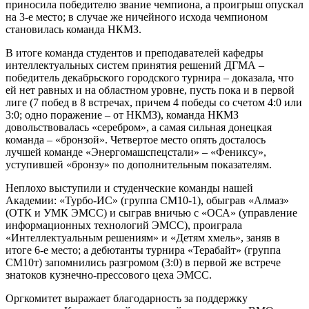
приносила победителю звание чемпиона, а проигрыш опускал
на 3-е место; в случае же ничейного исхода чемпионом
становилась команда НКМЗ.
В итоге команда студентов и преподавателей кафедры
интеллектуальных систем принятия решений ДГМА –
победитель декабрьского городского турнира – доказала, что
ей нет равных и на областном уровне, пусть пока и в первой
лиге (7 побед в 8 встречах, причем 4 победы со счетом 4:0 или
3:0; одно поражение – от НКМЗ), команда НКМЗ
довольствовалась «серебром», а самая сильная донецкая
команда – «бронзой». Четвертое место опять досталось
лучшей команде «Энергомашспецстали» – «Фениксу»,
уступившей «бронзу» по дополнительным показателям.
Неплохо выступили и студенческие команды нашей
Академии: «Турбо-ИС» (группа СМ10-1), обыграв «Алмаз»
(ОТК и УМК ЭМСС) и сыграв вничью с «ОСА» (управление
информационных технологий ЭМСС), проиграла
«Интеллектуальным решениям» и «Детям хмель», заняв в
итоге 6-е место; а дебютанты турнира «Терабайт» (группа
СМ10т) запомнились разгромом (3:0) в первой же встрече
знатоков кузнечно-прессового цеха ЭМСС.
Оргкомитет выражает благодарность за поддержку