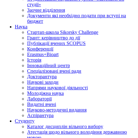
студії»
Заочне відділення
Документи які необхідно подати при вступі на
бюджет
Наука
Стартап-школа Sikorsky Challenge
Грант: керівництво до дії
Публікації вчених SCOPUS
Конференції
Erasmus+Bioart
Історія
Інноваційний центр
Спеціалізовані вчені ради
Докторантура
Наукові заходи
Напрями наукової діяльності
Молодіжна наука
Лабораторії
Видатні вчені
Науково-методичні видання
Аспірантура
Студенту
Каталог дисциплін вільного вибору
Атестація щодо вільного володіння державною
мовою