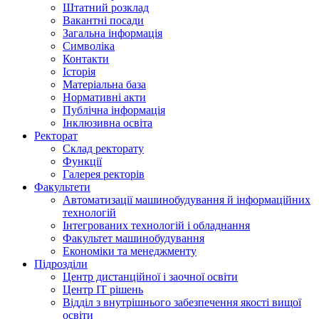
Штатний розклад
Вакантні посади
Загальна інформація
Символіка
Контакти
Історія
Матеріальна база
Нормативні акти
Публічна інформація
Інклюзивна освіта
Ректорат
Склад ректорату
Функції
Галерея ректорів
Факультети
Автоматизації машинобудування й інформаційних
технологій
Інтегрованих технологій і обладнання
Факультет машинобудування
Економіки та менеджменту
Підрозділи
Центр дистанційної і заочної освіти
Центр ІТ рішень
Відділ з внутрішнього забезпечення якості вищої
освіти