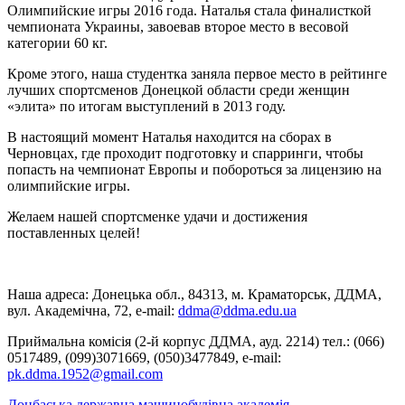
Олимпийские игры 2016 года. Наталья стала финалисткой
чемпионата Украины, завоевав второе место в весовой
категории 60 кг.
Кроме этого, наша студентка заняла первое место в рейтинге
лучших спортсменов Донецкой области среди женщин
«элита» по итогам выступлений в 2013 году.
В настоящий момент Наталья находится на сборах в
Черновцах, где проходит подготовку и спарринги, чтобы
попасть на чемпионат Европы и побороться за лицензию на
олимпийские игры.
Желаем нашей спортсменке удачи и достижения
поставленных целей!
Наша адреса: Донецька обл., 84313, м. Краматорськ, ДДМА,
вул. Академічна, 72, е-mail:
ddma@ddma.edu.ua
Приймальна комісія (2-й корпус ДДМА, ауд. 2214) тел.: (066)
0517489, (099)3071669, (050)3477849, e-mail:
pk.ddma.1952@gmail.com
Донбаська державна машинобудівна академія