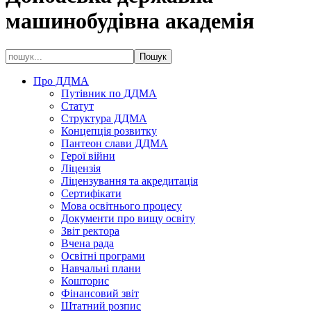
машинобудівна академія
Про ДДМА
Путівник по ДДМА
Статут
Структура ДДМА
Концепція розвитку
Пантеон слави ДДМА
Герої війни
Ліцензія
Ліцензування та акредитація
Сертифікати
Мова освітнього процесу
Документи про вищу освіту
Звіт ректора
Вчена рада
Освітні програми
Навчальні плани
Кошторис
Фінансовий звіт
Штатний розпис