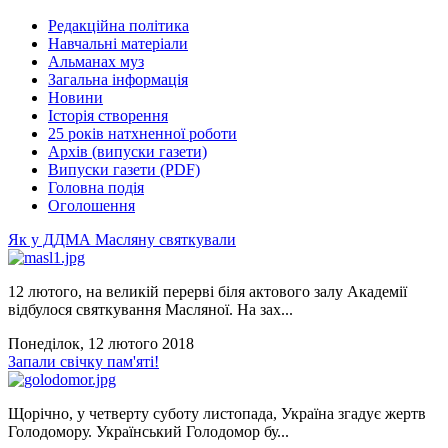
Редакційна політика
Навчальні матеріали
Альманах муз
Загальна інформація
Новини
Історія створення
25 років натхненної роботи
Архів (випуски газети)
Випуски газети (PDF)
Головна подія
Оголошення
Як у ДДМА Масляну святкували
12 лютого, на великій перерві біля актового залу Академії
відбулося святкування Масляної. На зах...
Понеділок, 12 лютого 2018
Запали свічку пам'яті!
Щорічно, у четверту суботу листопада, Україна згадує жертв
Голодомору. Український Голодомор бу...