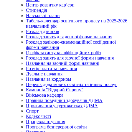
Центр розвитку кар’єри
Стипендія
Навчальні плани
Табель-календар освітнього процесу на 2025-2026
навчальний рік
Розклад дзвінків
Розклад занять для денної форми навчання
Розклад заліково-екзаменаційної сесії денної
форми навчання
Графік захисту кваліфікаційних робіт
Розклад занять для заочної форми навчання
Навчання на заочній формі навчанні
Розмір плати за навчання
Дуальне навчання
Навчання за кордоном
Перелік додаткових освітніх та інших послуг
Кампанія "Відкрий Європу"
Військова кафедра
Правила поведінки здобувачів ДДМА
Проживання у гуртожитках ДДМА
Спорт
Кодекс честі
Працевлаштування
Програма безперервної освіти