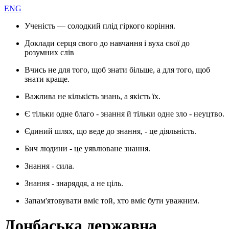
ENG
Ученість — солодкий плід гіркого коріння.
Доклади серця свого до навчання і вуха свої до
розумних слів
Вчись не для того, щоб знати більше, а для того, щоб
знати краще.
Важлива не кількість знань, а якість їх.
Є тільки одне благо - знання й тільки одне зло - неуцтво.
Єдиний шлях, що веде до знання, - це діяльність.
Бич людини - це уявлюване знання.
Знання - сила.
Знання - знаряддя, а не ціль.
Запам'ятовувати вміє той, хто вміє бути уважним.
Донбаська державна