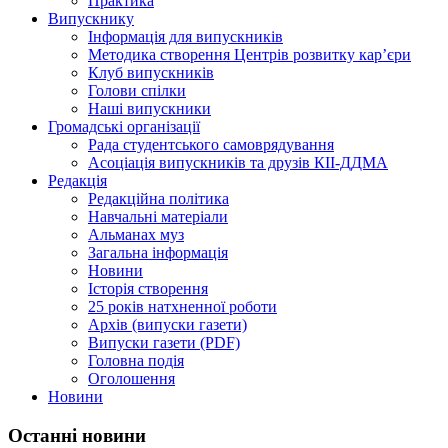
Практика
Випускнику
Інформація для випускників
Методика створення Центрів розвитку кар’єри
Клуб випускників
Голови спілки
Наші випускники
Громадські організації
Рада студентського самоврядування
Асоціація випускників та друзів КІІ-ДДМА
Редакція
Редакційна політика
Навчальні матеріали
Альманах муз
Загальна інформація
Новини
Історія створення
25 років натхненної роботи
Архів (випуски газети)
Випуски газети (PDF)
Головна подія
Оголошення
Новини
Останні новини