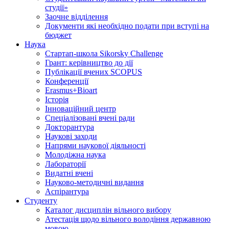
студії»
Заочне відділення
Документи які необхідно подати при вступі на
бюджет
Наука
Стартап-школа Sikorsky Challenge
Грант: керівництво до дії
Публікації вчених SCOPUS
Конференції
Erasmus+Bioart
Історія
Інноваційний центр
Спеціалізовані вчені ради
Докторантура
Наукові заходи
Напрями наукової діяльності
Молодіжна наука
Лабораторії
Видатні вчені
Науково-методичні видання
Аспірантура
Студенту
Каталог дисциплін вільного вибору
Атестація щодо вільного володіння державною
мовою