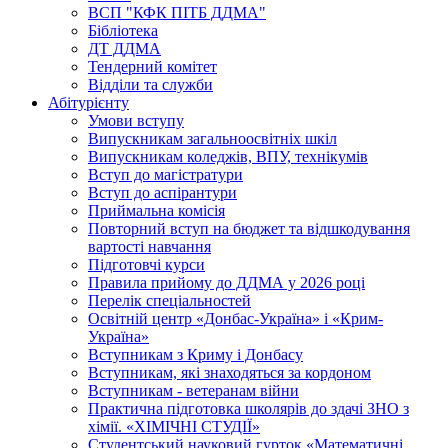
ВСП "КФК ПІТБ ДДМА"
Бібліотека
ДТ ДДМА
Тендерний комітет
Відділи та служби
Абітурієнту
Умови вступу
Випускникам загальноосвітніх шкіл
Випускникам коледжів, ВПУ, технікумів
Вступ до магістратури
Вступ до аспірантури
Приймальна комісія
Повторний вступ на бюджет та відшкодування
вартості навчання
Підготовчі курси
Правила прийому до ДДМА у 2026 році
Перелік спеціальностей
Освітній центр «Донбас-Україна» і «Крим-
Україна»
Вступникам з Криму і Донбасу
Вступникам, які знаходяться за кордоном
Вступникам - ветеранам війни
Практична підготовка школярів до здачі ЗНО з
хімії. «ХІМІЧНІ СТУДІЇ»
Студентський науковий гурток «Математичні