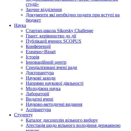
студії»
Заочне відділення
Документи які необхідно подати при вступі на
бюджет
Наука
Стартап-школа Sikorsky Challenge
Грант: керівництво до дії
Публікації вчених SCOPUS
Конференції
Erasmus+Bioart
Історія
Інноваційний центр
Спеціалізовані вчені ради
Докторантура
Наукові заходи
Напрями наукової діяльності
Молодіжна наука
Лабораторії
Видатні вчені
Науково-методичні видання
Аспірантура
Студенту
Каталог дисциплін вільного вибору
Атестація щодо вільного володіння державною
мовою