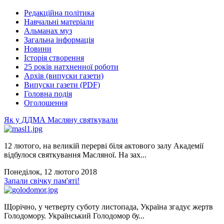
Редакційна політика
Навчальні матеріали
Альманах муз
Загальна інформація
Новини
Історія створення
25 років натхненної роботи
Архів (випуски газети)
Випуски газети (PDF)
Головна подія
Оголошення
Як у ДДМА Масляну святкували
12 лютого, на великій перерві біля актового залу Академії
відбулося святкування Масляної. На зах...
Понеділок, 12 лютого 2018
Запали свічку пам'яті!
Щорічно, у четверту суботу листопада, Україна згадує жертв
Голодомору. Український Голодомор бу...