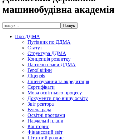
машинобудівна академія
Про ДДМА
Путівник по ДДМА
Статут
Структура ДДМА
Концепція розвитку
Пантеон слави ДДМА
Герої війни
Ліцензія
Ліцензування та акредитація
Сертифікати
Мова освітнього процесу
Документи про вищу освіту
Звіт ректора
Вчена рада
Освітні програми
Навчальні плани
Кошторис
Фінансовий звіт
Штатний розпис