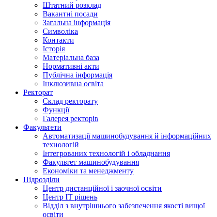
Штатний розклад
Вакантні посади
Загальна інформація
Символіка
Контакти
Історія
Матеріальна база
Нормативні акти
Публічна інформація
Інклюзивна освіта
Ректорат
Склад ректорату
Функції
Галерея ректорів
Факультети
Автоматизації машинобудування й інформаційних
технологій
Інтегрованих технологій і обладнання
Факультет машинобудування
Економіки та менеджменту
Підрозділи
Центр дистанційної і заочної освіти
Центр ІТ рішень
Відділ з внутрішнього забезпечення якості вищої
освіти