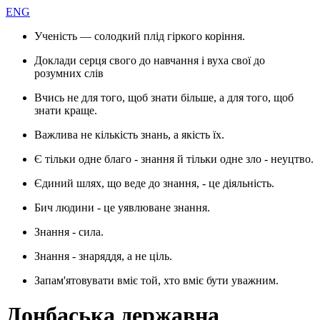
ENG
Ученість — солодкий плід гіркого коріння.
Доклади серця свого до навчання і вуха свої до
розумних слів
Вчись не для того, щоб знати більше, а для того, щоб
знати краще.
Важлива не кількість знань, а якість їх.
Є тільки одне благо - знання й тільки одне зло - неуцтво.
Єдиний шлях, що веде до знання, - це діяльність.
Бич людини - це уявлюване знання.
Знання - сила.
Знання - знаряддя, а не ціль.
Запам'ятовувати вміє той, хто вміє бути уважним.
Донбаська державна