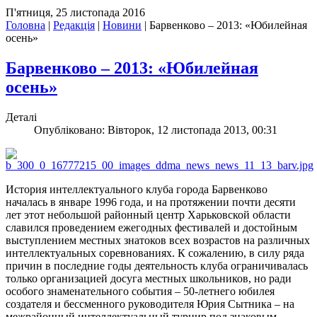
П'ятниця, 25 листопада 2016
Головна
|
Редакція
|
Новини
|
Барвенково – 2013: «Юбилейная
осень»
Барвенково – 2013: «Юбилейная
осень»
Деталі
Опубліковано: Вівторок, 12 листопада 2013, 00:31
История интеллектуального клуба города Барвенково
началась в январе 1996 года, и на протяжении почти десяти
лет этот небольшой районный центр Харьковской области
славился проведением ежегодных фестивалей и достойным
выступлением местных знатоков всех возрастов на различных
интеллектуальных соревнованиях. К сожалению, в силу ряда
причин в последние годы деятельность клуба ограничивалась
только организацией досуга местных школьников, но ради
особого знаменательного события – 50-летнего юбилея
создателя и бессменного руководителя Юрия Сытника – на
межрайонный интеллектуальный турнир под знаковым