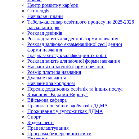
Центр розвитку кар’єри
Стипендія
Навчальні плани
Табель-календар освітнього процесу на 2025-2026
навчальний рік
Розклад дзвінків
Розклад занять для денної форми навчання
Розклад заліково-екзаменаційної сесії денної
форми навчання
Графік захисту кваліфікаційних робіт
Розклад занять для заочної форми навчання
Навчання на заочній формі навчанні
Розмір плати за навчання
Дуальне навчання
Навчання за кордоном
Перелік додаткових освітніх та інших послуг
Кампанія "Відкрий Європу"
Військова кафедра
Правила поведінки здобувачів ДДМА
Проживання у гуртожитках ДДМА
Спорт
Кодекс честі
Працевлаштування
Програма безперервної освіти