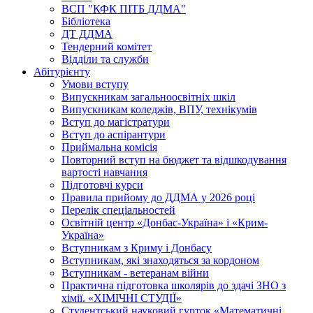
ВСП "КФК ПІТБ ДДМА"
Бібліотека
ДТ ДДМА
Тендерний комітет
Відділи та служби
Абітурієнту
Умови вступу
Випускникам загальноосвітніх шкіл
Випускникам коледжів, ВПУ, технікумів
Вступ до магістратури
Вступ до аспірантури
Приймальна комісія
Повторний вступ на бюджет та відшкодування
вартості навчання
Підготовчі курси
Правила прийому до ДДМА у 2026 році
Перелік спеціальностей
Освітній центр «Донбас-Україна» і «Крим-
Україна»
Вступникам з Криму і Донбасу
Вступникам, які знаходяться за кордоном
Вступникам - ветеранам війни
Практична підготовка школярів до здачі ЗНО з
хімії. «ХІМІЧНІ СТУДІЇ»
Студентський науковий гурток «Математичні