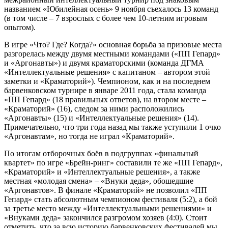
названием «Юбилейная осень» 9 ноября съехалось 13 команд
(в том числе – 7 взрослых с более чем 10-летним игровым
опытом).
В игре «Что? Где? Когда?» основная борьба за призовые места
разгорелась между двумя местными командами («ПП Гепард»
и «Аргонавты») и двумя краматорскими (команда ДГМА
«Интеллектуальные решения» с капитаном – автором этой
заметки и «Краматорий»). Чемпионом, как и на последнем
барвенковском турнире в январе 2011 года, стала команда
«ПП Гепард» (18 правильных ответов), на втором месте –
«Краматорий» (16), следом за ними расположились
«Аргонавты» (15) и «Интеллектуальные решения» (14).
Примечательно, что три года назад мы также уступили 1 очко
«Аргонавтам», но тогда не играл «Краматорий».
По итогам отборочных боёв в подгруппах «финальный
квартет» по игре «Брейн-ринг» составили те же «ПП Гепард»,
«Краматорий» и «Интеллектуальные решения», а также
местная «молодая смена» – «Внуки деда», обошедшие
«Аргонавтов». В финале «Краматорий» не позволил «ПП
Гепард» стать абсолютным чемпионом фестиваля (5:2), а бой
за третье место между «Интеллектуальными решениями» и
«Внуками деда» закончился разгромом хозяев (4:0). Стоит
отметить, что за всю историю барвенковских фестивалей мы