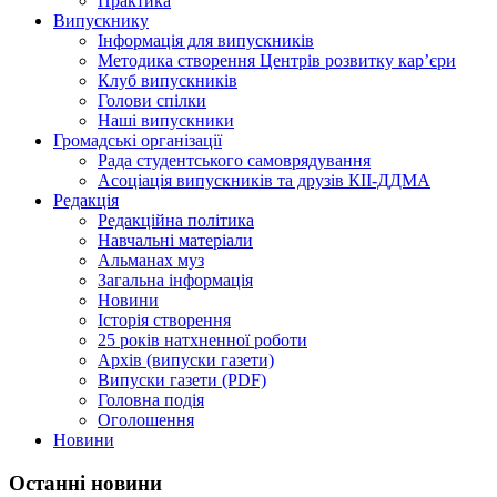
Практика
Випускнику
Інформація для випускників
Методика створення Центрів розвитку кар’єри
Клуб випускників
Голови спілки
Наші випускники
Громадські організації
Рада студентського самоврядування
Асоціація випускників та друзів КІІ-ДДМА
Редакція
Редакційна політика
Навчальні матеріали
Альманах муз
Загальна інформація
Новини
Історія створення
25 років натхненної роботи
Архів (випуски газети)
Випуски газети (PDF)
Головна подія
Оголошення
Новини
Останні новини