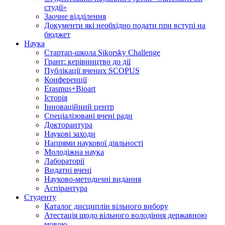
студії»
Заочне відділення
Документи які необхідно подати при вступі на
бюджет
Наука
Стартап-школа Sikorsky Challenge
Грант: керівництво до дії
Публікації вчених SCOPUS
Конференції
Erasmus+Bioart
Історія
Інноваційний центр
Спеціалізовані вчені ради
Докторантура
Наукові заходи
Напрями наукової діяльності
Молодіжна наука
Лабораторії
Видатні вчені
Науково-методичні видання
Аспірантура
Студенту
Каталог дисциплін вільного вибору
Атестація щодо вільного володіння державною
мовою