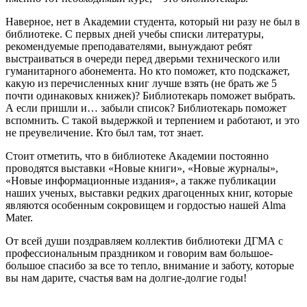
Наверное, нет в Академии студента, который ни разу не был в
библиотеке. С первых дней учебы списки литературы,
рекомендуемые преподавателями, вынуждают ребят
выстраиваться в очереди перед дверьми технического или
гуманитарного абонемента. Но кто поможет, кто подскажет,
какую из перечисленных книг лучше взять (не брать же 5
почти одинаковых книжек)? Библиотекарь поможет выбрать.
А если пришли и… забыли список? Библиотекарь поможет
вспомнить. С такой выдержкой и терпением и работают, и это
не преувеличение. Кто был там, тот знает.
Стоит отметить, что в библиотеке Академии постоянно
проводятся выставки «Новые книги», «Новые журналы»,
«Новые информационные издания», а также публикации
наших ученых, выставки редких драгоценных книг, которые
являются особенным сокровищем и гордостью нашей Alma
Mater.
От всей души поздравляем коллектив библиотеки ДГМА с
профессиональным праздником и говорим вам большое-
большое спасибо за все то тепло, внимание и заботу, которые
вы нам дарите, счастья вам на долгие-долгие годы!