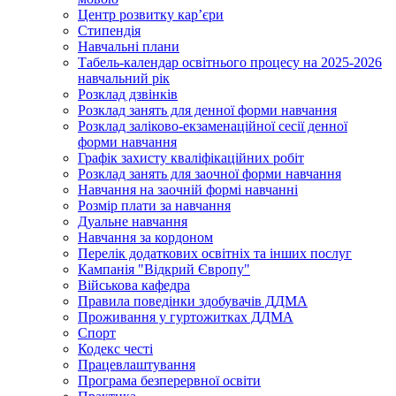
Центр розвитку кар’єри
Стипендія
Навчальні плани
Табель-календар освітнього процесу на 2025-2026
навчальний рік
Розклад дзвінків
Розклад занять для денної форми навчання
Розклад заліково-екзаменаційної сесії денної
форми навчання
Графік захисту кваліфікаційних робіт
Розклад занять для заочної форми навчання
Навчання на заочній формі навчанні
Розмір плати за навчання
Дуальне навчання
Навчання за кордоном
Перелік додаткових освітніх та інших послуг
Кампанія "Відкрий Європу"
Військова кафедра
Правила поведінки здобувачів ДДМА
Проживання у гуртожитках ДДМА
Спорт
Кодекс честі
Працевлаштування
Програма безперервної освіти