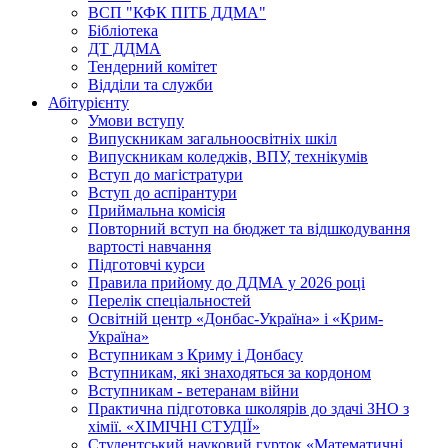
ВСП "КФК ПІТБ ДДМА"
Бібліотека
ДТ ДДМА
Тендерний комітет
Відділи та служби
Абітурієнту
Умови вступу
Випускникам загальноосвітніх шкіл
Випускникам коледжів, ВПУ, технікумів
Вступ до магістратури
Вступ до аспірантури
Приймальна комісія
Повторний вступ на бюджет та відшкодування
вартості навчання
Підготовчі курси
Правила прийому до ДДМА у 2026 році
Перелік спеціальностей
Освітній центр «Донбас-Україна» і «Крим-
Україна»
Вступникам з Криму і Донбасу
Вступникам, які знаходяться за кордоном
Вступникам - ветеранам війни
Практична підготовка школярів до здачі ЗНО з
хімії. «ХІМІЧНІ СТУДІЇ»
Студентський науковий гурток «Математичні