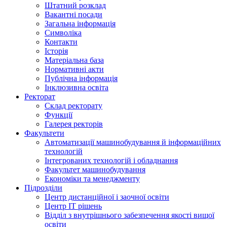
Штатний розклад
Вакантні посади
Загальна інформація
Символіка
Контакти
Історія
Матеріальна база
Нормативні акти
Публічна інформація
Інклюзивна освіта
Ректорат
Склад ректорату
Функції
Галерея ректорів
Факультети
Автоматизації машинобудування й інформаційних
технологій
Інтегрованих технологій і обладнання
Факультет машинобудування
Економіки та менеджменту
Підрозділи
Центр дистанційної і заочної освіти
Центр ІТ рішень
Відділ з внутрішнього забезпечення якості вищої
освіти