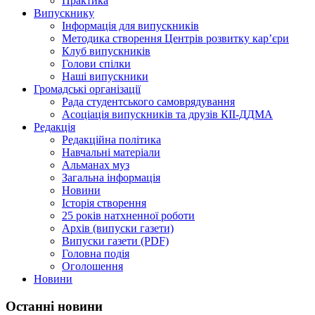
Практика
Випускнику
Інформація для випускників
Методика створення Центрів розвитку кар’єри
Клуб випускників
Голови спілки
Наші випускники
Громадські організації
Рада студентського самоврядування
Асоціація випускників та друзів КІІ-ДДМА
Редакція
Редакційна політика
Навчальні матеріали
Альманах муз
Загальна інформація
Новини
Історія створення
25 років натхненної роботи
Архів (випуски газети)
Випуски газети (PDF)
Головна подія
Оголошення
Новини
Останні новини