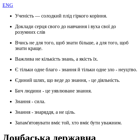
ENG
Ученість — солодкий плід гіркого коріння.
Доклади серця свого до навчання і вуха свої до
розумних слів
Вчись не для того, щоб знати більше, а для того, щоб
знати краще.
Важлива не кількість знань, а якість їх.
Є тільки одне благо - знання й тільки одне зло - неуцтво.
Єдиний шлях, що веде до знання, - це діяльність.
Бич людини - це уявлюване знання.
Знання - сила.
Знання - знаряддя, а не ціль.
Запам'ятовувати вміє той, хто вміє бути уважним.
Донбаська державна