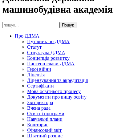
машинобудівна академія
Про ДДМА
Путівник по ДДМА
Статут
Структура ДДМА
Концепція розвитку
Пантеон слави ДДМА
Герої війни
Ліцензія
Ліцензування та акредитація
Сертифікати
Мова освітнього процесу
Документи про вищу освіту
Звіт ректора
Вчена рада
Освітні програми
Навчальні плани
Кошторис
Фінансовий звіт
Штатний розпис