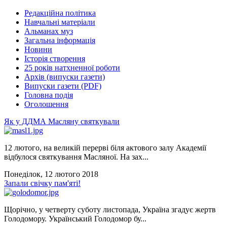
Редакційна політика
Навчальні матеріали
Альманах муз
Загальна інформація
Новини
Історія створення
25 років натхненної роботи
Архів (випуски газети)
Випуски газети (PDF)
Головна подія
Оголошення
Як у ДДМА Масляну святкували
12 лютого, на великій перерві біля актового залу Академії
відбулося святкування Масляної. На зах...
Понеділок, 12 лютого 2018
Запали свічку пам'яті!
Щорічно, у четверту суботу листопада, Україна згадує жертв
Голодомору. Український Голодомор бу...