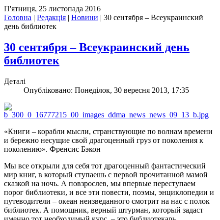
П'ятниця, 25 листопада 2016
Головна
|
Редакція
|
Новини
|
30 сентября – Всеукраинский
день библиотек
30 сентября – Всеукраинский день
библиотек
Деталі
Опубліковано: Понеділок, 30 вересня 2013, 17:35
«Книги – корабли мысли, странствующие по волнам времени
и бережно несущие свой драгоценный груз от поколения к
поколению». Френсис Бэкон
Мы все открыли для себя тот драгоценный фантастический
мир книг, в который ступаешь с первой прочитанной мамой
сказкой на ночь. А повзрослев, мы впервые переступаем
порог библиотеки, и все эти повести, поэмы, энциклопедии и
путеводители – океан неизведанного смотрит на нас с полок
библиотек. А помощник, верный штурман, который задаст
именно тот необходимый курс, – это библиотекарь.