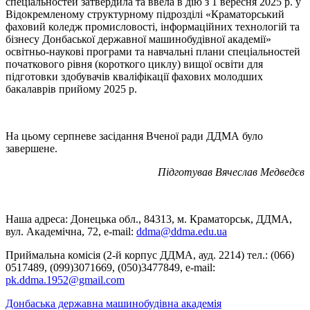
спеціальностей затвердила та ввела в дію з 1 вересня 2025 р. у
Відокремленому структурному підрозділі «Краматорський
фаховий коледж промисловості, інформаційних технологій та
бізнесу Донбаської державної машинобудівної академії»
освітньо-наукові програми та навчальні плани спеціальностей
початкового рівня (короткого циклу) вищої освіти для
підготовки здобувачів кваліфікації фахових молодших
бакалаврів прийому 2025 р.
На цьому серпневе засідання Вченої ради ДДМА було
завершене.
Підготував Вячеслав Медведєв
Наша адреса: Донецька обл., 84313, м. Краматорськ, ДДМА,
вул. Академічна, 72, е-mail:
ddma@ddma.edu.ua
Приймальна комісія (2-й корпус ДДМА, ауд. 2214) тел.: (066)
0517489, (099)3071669, (050)3477849, e-mail:
pk.ddma.1952@gmail.com
Донбаська державна машинобудівна академія