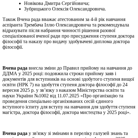
Новікова Дмитра Сергійовича;
Зубрицького Олексія Олександровича.
Також Вчена рада вважає атестованим за 4-й рік навчання
аспіранта Трембача Іллю Олександровича та рекомендувала
відрахувати після набрання чинності рішення разової
спеціалізованої вченої ради про присудження ступеня доктора
філософії та наказу про видачу здобувачеві диплома доктора
філософії.
Вчена рада
внесла зміни до Правил прийому на навчання до
ДДМА у 2025 році: подовжила строки прийому заяв і
документів для вступників на основі здобутого ступеня вищої
освіти (НРК 7) на здобуття ступеня доктора філософії до 24
вересня 2025 р. у зв’язку з наказом Міністерства освіти та
науки України №1002 від 11.07.2025 «Про організацію та
проведення спеціально організованих сесій єдиного
вступного іспиту для вступу на навчання для здобуття ступеня
магістра, доктора філософії, доктора мистецтва у 2025 році».
Вчена рада
у зв'язку зі змінами в переліку галузей знань та