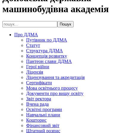
машинобудівна академія
Про ДДМА
Путівник по ДДМА
Статут
Структура ДДМА
Концепція розвитку
Пантеон слави ДДМА
Герої війни
Ліцензія
Ліцензування та акредитація
Сертифікати
Мова освітнього процесу
Документи про вищу освіту
Звіт ректора
Вчена рада
Освітні програми
Навчальні плани
Кошторис
Фінансовий звіт
Штатний розпис