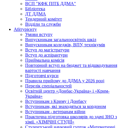
ВСП "КФК ПІТБ ДДМА"
Бібліотека
ДТ ДДМА
Тендерний комітет
Відділи та служби
Абітурієнту
Умови вступу
Випускникам загальноосвітніх шкіл
Випускникам коледжів, ВПУ, технікумів
Вступ до магістратури
Вступ до аспірантури
Приймальна комісія
Повторний вступ на бюджет та відшкодування
вартості навчання
Підготовчі курси
Правила прийому до ДДМА у 2026 році
Перелік спеціальностей
Освітній центр «Донбас-Україна» і «Крим-
Україна»
Вступникам з Криму і Донбасу
Вступникам, які знаходяться за кордоном
Вступникам - ветеранам війни
Практична підготовка школярів до здачі ЗНО з
хімії. «ХІМІЧНІ СТУДІЇ»
Студентський науковий гурток «Математичні