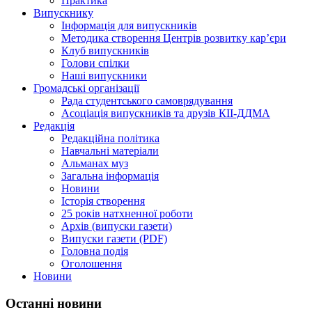
Практика
Випускнику
Інформація для випускників
Методика створення Центрів розвитку кар’єри
Клуб випускників
Голови спілки
Наші випускники
Громадські організації
Рада студентського самоврядування
Асоціація випускників та друзів КІІ-ДДМА
Редакція
Редакційна політика
Навчальні матеріали
Альманах муз
Загальна інформація
Новини
Історія створення
25 років натхненної роботи
Архів (випуски газети)
Випуски газети (PDF)
Головна подія
Оголошення
Новини
Останні новини