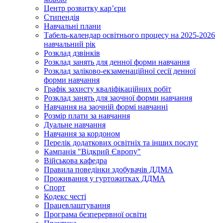
Центр розвитку кар’єри
Стипендія
Навчальні плани
Табель-календар освітнього процесу на 2025-2026
навчальний рік
Розклад дзвінків
Розклад занять для денної форми навчання
Розклад заліково-екзаменаційної сесії денної
форми навчання
Графік захисту кваліфікаційних робіт
Розклад занять для заочної форми навчання
Навчання на заочній формі навчанні
Розмір плати за навчання
Дуальне навчання
Навчання за кордоном
Перелік додаткових освітніх та інших послуг
Кампанія "Відкрий Європу"
Військова кафедра
Правила поведінки здобувачів ДДМА
Проживання у гуртожитках ДДМА
Спорт
Кодекс честі
Працевлаштування
Програма безперервної освіти