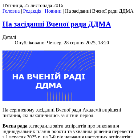
П'ятниця, 25 листопада 2016
Головна
|
Редакція
|
Новини
|
На засіданні Вченої ради ДДМА
На засіданні Вченої ради ДДМА
Деталі
Опубліковано: Четвер, 28 серпня 2025, 18:20
На серпневому засіданні Вченої ради Академії вирішені
питання, які накопичились за літній період.
Вчена рада
затвердила звіти аспірантів про виконання
індивідуальних планів роботи та ухвалила рішення перевести
з 1 вересня 2025 р. на 2-й рік навчання наступних аспірантів: