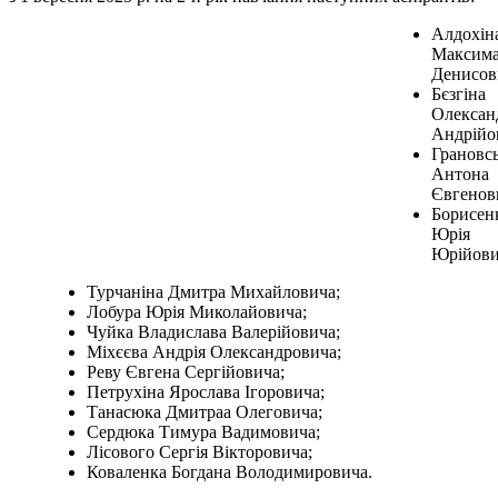
Алдохін
Максим
Денисов
Бєзгіна
Олексан
Андрійо
Грановс
Антона
Євгенов
Борисен
Юрія
Юрійови
Турчаніна Дмитра Михайловича;
Лобура Юрія Миколайовича;
Чуйка Владислава Валерійовича;
Міхєєва Андрія Олександровича;
Реву Євгена Сергійовича;
Петрухіна Ярослава Ігоровича;
Танасюка Дмитраа Олеговича;
Сердюка Тимура Вадимовича;
Лісового Сергія Вікторовича;
Коваленка Богдана Володимировича.