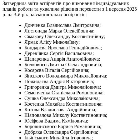
Затвердила звіти аспірантів про виконання індивідуальних
планів роботи та ухвалила рішення перевести з 1 вересня 2025
р. на 3-й рік навчання таких аспірантів:
Донченка Владислава Дмитровича;
Листопада Марка Олексійовича;
Сімакову Олександру Костянтинівну;
Ярмак Алісу Миколаївну;
Бондарєва Ярослава Геннадійовича;
Дерев’янка Сергія Васильовича;
Шапаренка Андрія Анатолійовича;
Бочкового Дмитра Олександровича;
Косарєва Віталія Сергійовича;
Зінського Володимира Миколайовича;
Пожидаєва Андрія Вікторовича;
Григоренка Дмитра Миколайовича;
Семенченка Станіслава Романовича;
Сушка Олександра Миколайовича;
Костенка Михайла Костянтиновича;
Котова Владислава Андрійовича;
Шаповалова Миколу Костянтиновича;
Юсіфова Вадима Кяміловича;
Боровинського Бориса Романовича;
Добряка Олександра Сергійовича;
Ільїнського Михайла Ігоровича;