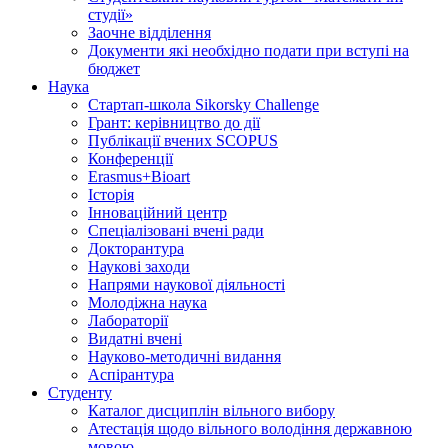
студії»
Заочне відділення
Документи які необхідно подати при вступі на
бюджет
Наука
Стартап-школа Sikorsky Challenge
Грант: керівництво до дії
Публікації вчених SCOPUS
Конференції
Erasmus+Bioart
Історія
Інноваційний центр
Спеціалізовані вчені ради
Докторантура
Наукові заходи
Напрями наукової діяльності
Молодіжна наука
Лабораторії
Видатні вчені
Науково-методичні видання
Аспірантура
Студенту
Каталог дисциплін вільного вибору
Атестація щодо вільного володіння державною
мовою