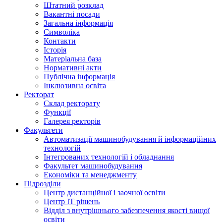
Штатний розклад
Вакантні посади
Загальна інформація
Символіка
Контакти
Історія
Матеріальна база
Нормативні акти
Публічна інформація
Інклюзивна освіта
Ректорат
Склад ректорату
Функції
Галерея ректорів
Факультети
Автоматизації машинобудування й інформаційних
технологій
Інтегрованих технологій і обладнання
Факультет машинобудування
Економіки та менеджменту
Підрозділи
Центр дистанційної і заочної освіти
Центр ІТ рішень
Відділ з внутрішнього забезпечення якості вищої
освіти