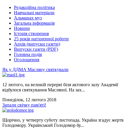
Редакційна політика
Навчальні матеріали
Альманах муз
Загальна інформація
Новини
Історія створення
25 років натхненної роботи
Архів (випуски газети)
Випуски газети (PDF)
Головна подія
Оголошення
Як у ДДМА Масляну святкували
12 лютого, на великій перерві біля актового залу Академії
відбулося святкування Масляної. На зах...
Понеділок, 12 лютого 2018
Запали свічку пам'яті!
Щорічно, у четверту суботу листопада, Україна згадує жертв
Голодомору. Український Голодомор бу...