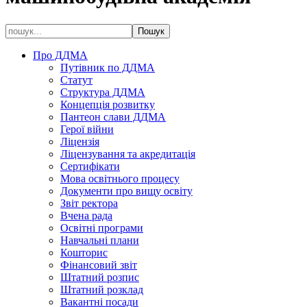
Про ДДМА
Путівник по ДДМА
Статут
Структура ДДМА
Концепція розвитку
Пантеон слави ДДМА
Герої війни
Ліцензія
Ліцензування та акредитація
Сертифікати
Мова освітнього процесу
Документи про вищу освіту
Звіт ректора
Вчена рада
Освітні програми
Навчальні плани
Кошторис
Фінансовий звіт
Штатний розпис
Штатний розклад
Вакантні посади