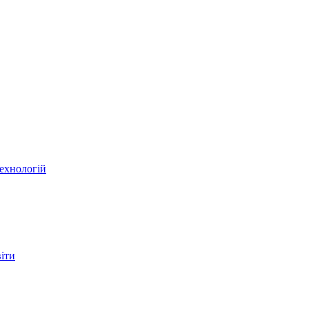
ехнологій
віти