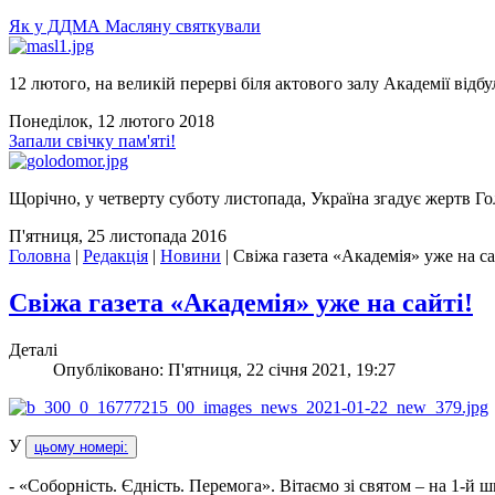
Як у ДДМА Масляну святкували
12 лютого, на великій перерві біля актового залу Академії відбу
Понеділок, 12 лютого 2018
Запали свічку пам'яті!
Щорічно, у четверту суботу листопада, Україна згадує жертв Го
П'ятниця, 25 листопада 2016
Головна
|
Редакція
|
Новини
|
Свіжа газета «Академія» уже на са
Свіжа газета «Академія» уже на сайті!
Деталі
Опубліковано: П'ятниця, 22 січня 2021, 19:27
У
цьому номері:
- «Соборність. Єдність. Перемога». Вітаємо зі святом – на 1-й ш