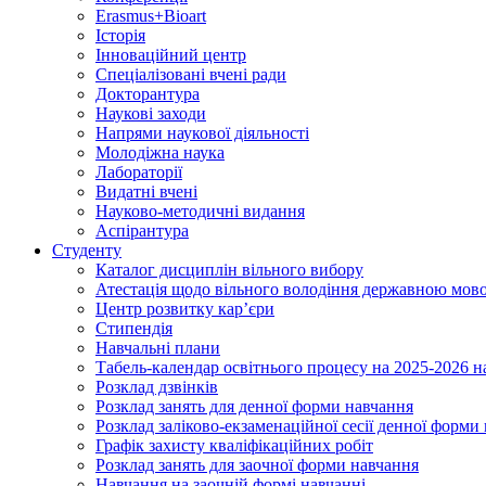
Erasmus+Bioart
Історія
Інноваційний центр
Спеціалізовані вчені ради
Докторантура
Наукові заходи
Напрями наукової діяльності
Молодіжна наука
Лабораторії
Видатні вчені
Науково-методичні видання
Аспірантура
Студенту
Каталог дисциплін вільного вибору
Атестація щодо вільного володіння державною мов
Центр розвитку кар’єри
Стипендія
Навчальні плани
Табель-календар освітнього процесу на 2025-2026 н
Розклад дзвінків
Розклад занять для денної форми навчання
Розклад заліково-екзаменаційної сесії денної форми
Графік захисту кваліфікаційних робіт
Розклад занять для заочної форми навчання
Навчання на заочній формі навчанні