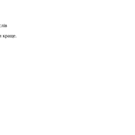
слів
и краще.