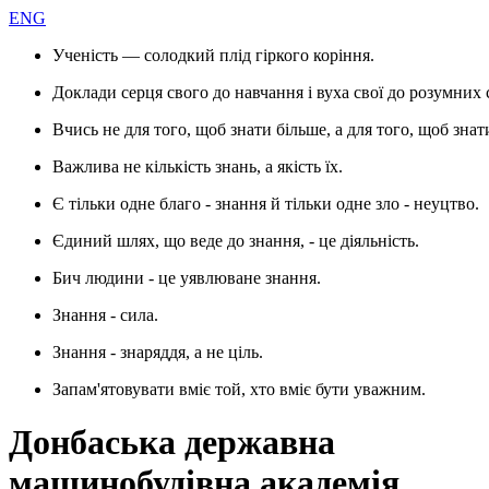
ENG
Ученість — солодкий плід гіркого коріння.
Доклади серця свого до навчання і вуха свої до розумних 
Вчись не для того, щоб знати більше, а для того, щоб знат
Важлива не кількість знань, а якість їх.
Є тільки одне благо - знання й тільки одне зло - неуцтво.
Єдиний шлях, що веде до знання, - це діяльність.
Бич людини - це уявлюване знання.
Знання - сила.
Знання - знаряддя, а не ціль.
Запам'ятовувати вміє той, хто вміє бути уважним.
Донбаська державна
машинобудівна академія