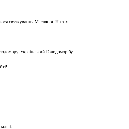
лося святкування Масляної. На зах...
лодомору. Український Голодомор бу...
йті!
пальті.