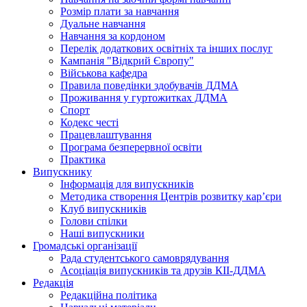
Розмір плати за навчання
Дуальне навчання
Навчання за кордоном
Перелік додаткових освітніх та інших послуг
Кампанія "Відкрий Європу"
Військова кафедра
Правила поведінки здобувачів ДДМА
Проживання у гуртожитках ДДМА
Спорт
Кодекс честі
Працевлаштування
Програма безперервної освіти
Практика
Випускнику
Інформація для випускників
Методика створення Центрів розвитку кар’єри
Клуб випускників
Голови спілки
Наші випускники
Громадські організації
Рада студентського самоврядування
Асоціація випускників та друзів КІІ-ДДМА
Редакція
Редакційна політика