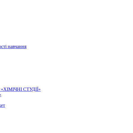
сті навчання
ї. «ХІМІЧНІ СТУДІЇ»
»
жет