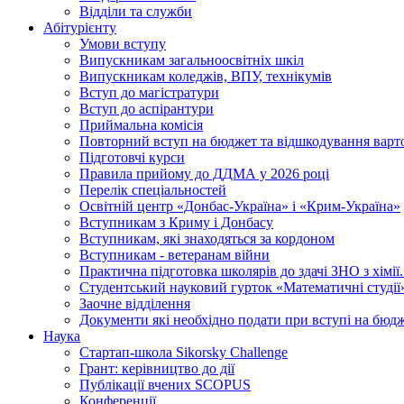
Відділи та служби
Абітурієнту
Умови вступу
Випускникам загальноосвітніх шкіл
Випускникам коледжів, ВПУ, технікумів
Вступ до магістратури
Вступ до аспірантури
Приймальна комісія
Повторний вступ на бюджет та відшкодування варто
Підготовчі курси
Правила прийому до ДДМА у 2026 році
Перелік спеціальностей
Освітній центр «Донбас-Україна» і «Крим-Україна»
Вступникам з Криму і Донбасу
Вступникам, які знаходяться за кордоном
Вступникам - ветеранам війни
Практична підготовка школярів до здачі ЗНО з хімі
Студентський науковий гурток «Математичні студії
Заочне відділення
Документи які необхідно подати при вступі на бюд
Наука
Стартап-школа Sikorsky Challenge
Грант: керівництво до дії
Публікації вчених SCOPUS
Конференції