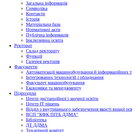
Загальна інформація
Символіка
Контакти
Історія
Матеріальна база
Нормативні акти
Публічна інформація
Інклюзивна освіта
Ректорат
Склад ректорату
Функції
Галерея ректорів
Факультети
Автоматизації машинобудування й інформаційних т
Інтегрованих технологій і обладнання
Факультет машинобудування
Економіки та менеджменту
Підрозділи
Центр дистанційної і заочної освіти
Центр ІТ рішень
Відділ з внутрішнього забезпечення якості вищої ос
ВСП "КФК ПІТБ ДДМА"
Бібліотека
ДТ ДДМА
Тендерний комітет