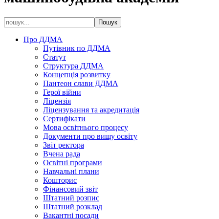
Про ДДМА
Путівник по ДДМА
Статут
Структура ДДМА
Концепція розвитку
Пантеон слави ДДМА
Герої війни
Ліцензія
Ліцензування та акредитація
Сертифікати
Мова освітнього процесу
Документи про вищу освіту
Звіт ректора
Вчена рада
Освітні програми
Навчальні плани
Кошторис
Фінансовий звіт
Штатний розпис
Штатний розклад
Вакантні посади