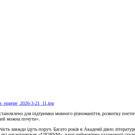
 встановлено для підтримки мовного різноманіття, розвитку поети
кий можна почути».
чість завжди ідуть поруч. Багато років в Академії діяло літера
які організовував «ГЛОРУМ», наші неймовірно талановиті студент