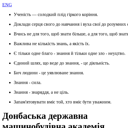
ENG
Ученість — солодкий плід гіркого коріння.
Доклади серця свого до навчання і вуха свої до розумних 
Вчись не для того, щоб знати більше, а для того, щоб знат
Важлива не кількість знань, а якість їх.
Є тільки одне благо - знання й тільки одне зло - неуцтво.
Єдиний шлях, що веде до знання, - це діяльність.
Бич людини - це уявлюване знання.
Знання - сила.
Знання - знаряддя, а не ціль.
Запам'ятовувати вміє той, хто вміє бути уважним.
Донбаська державна
машинобудівна академія