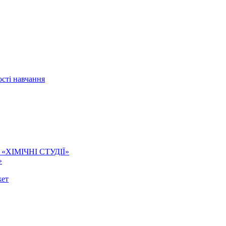
сті навчання
ї. «ХІМІЧНІ СТУДІЇ»
»
жет