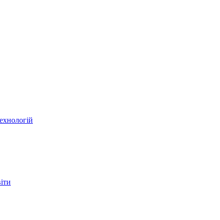
ехнологій
віти