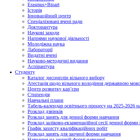
Erasmus+Bioart
Історія
Інноваційний центр
Спеціалізовані вчені ради
Докторантура
Наукові заходи
Напрями наукової діяльності
Молодіжна наука
Лабораторії
Видатні вчені
Науково-методичні видання
Аспірантура
Студенту
Каталог дисциплін вільного вибору
Атестація щодо вільного володіння державною мов
Центр розвитку кар’єри
Стипендія
Навчальні плани
Табель-календар освітнього процесу на 2025-2026 н
Розклад дзвінків
Розклад занять для денної форми навчання
Розклад заліково-екзаменаційної сесії денної форми
Графік захисту кваліфікаційних робіт
Розклад занять для заочної форми навчання
Навчання на заочній формі навчанні