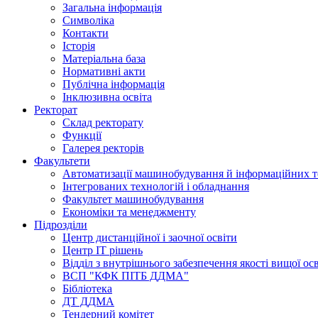
Загальна інформація
Символіка
Контакти
Історія
Матеріальна база
Нормативні акти
Публічна інформація
Інклюзивна освіта
Ректорат
Склад ректорату
Функції
Галерея ректорів
Факультети
Автоматизації машинобудування й інформаційних т
Інтегрованих технологій і обладнання
Факультет машинобудування
Економіки та менеджменту
Підрозділи
Центр дистанційної і заочної освіти
Центр ІТ рішень
Відділ з внутрішнього забезпечення якості вищої ос
ВСП "КФК ПІТБ ДДМА"
Бібліотека
ДТ ДДМА
Тендерний комітет