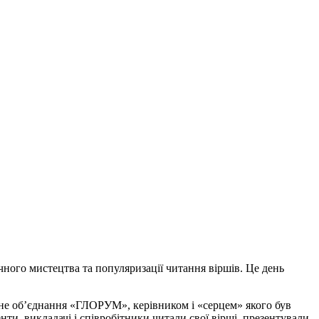
чного мистецтва та популяризації читання віршів. Це день
турне об’єднання «ГЛОРУМ», керівником і «серцем» якого був
и, викладачі і співробітники читали свої вірші, презентували