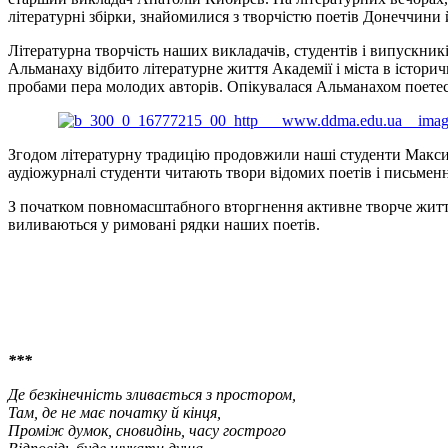
літературні збірки, знайомилися з творчістю поетів Донеччини 
Літературна творчість наших викладачів, студентів і випускн
Альманаху відбито літературне життя Академії і міста в історич
пробами пера молодих авторів. Опікувалася Альманахом поете
Згодом літературну традицію продовжили наші студенти Макси
аудіожурналі студенти читають твори відомих поетів і письме
З початком повномасштабного вторгнення активне творче життя 
виливаються у римовані рядки наших поетів.
***
Де безкінечність зливається з простором,
Там, де не має початку й кінця,
Проміж думок, сновидінь, часу гострого