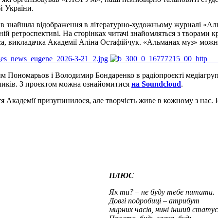
й України.
иків знайшла відображення в літературно-художньому журналі «А
ній ретроспективі. На сторінках читачі знайомляться з творами кр
са, викладачка Академії Аліна Остафійчук. «Альманах муз» мож
м Пономарьов і Володимир Бондаренко в радіопроєкті медіагруп
нників. З проєктом можна ознайомитися
на Soundcloud
.
Академії призупинилося, але творчість живе в кожному з нас. Іс
ПЛЮС
Як ти? – не буду тебе питати.
Довгі подробиці – атрибут
мирних часів, нині інший статус