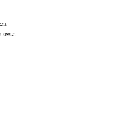
слів
и краще.