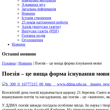
Навчальні матеріали
Альманах муз
Загальна інформація
Новини
Історія створення
25 років натхненної роботи
Архів (випуски газети)
Випуски газети (PDF)
Головна подія
Оголошення
Новини
Останні новини
Головна
|
Новини
|
Поезія – це вища форма існування мови
Поезія – це вища форма існування мови
Всесвітній день поезії відзначається щороку 21 березня. Свято
вшанування поетів та нагадування, що поезія – це «живопис, я
У ДДМА поезія завжди посідала особливе місце, бо наука і твор
старший викладач Анатолій Кибирев. На літературних вечорах, 