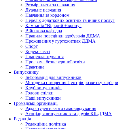
Розмір плати за навчання
Дуальне навчання
Навчання за кордоном
Перелік додаткових освітніх та інших послуг
Кампанія "Відкрий Європу"
Військова кафедра
Правила поведінки здобувачів ДДМА
Проживання у гуртожитках ДДМА
Спорт
Кодекс честі
Працевлаштування
Програма безперервної освіти
Практика
Випускнику
Інформація для випускників
Методика створення Центрів розвитку кар’єри
Клуб випускників
Голови спілки
Наші випускники
Громадські організації
Рада студентського самоврядування
Асоціація випускників та друзів КІІ-ДДМА
Редакція
Редакційна політика