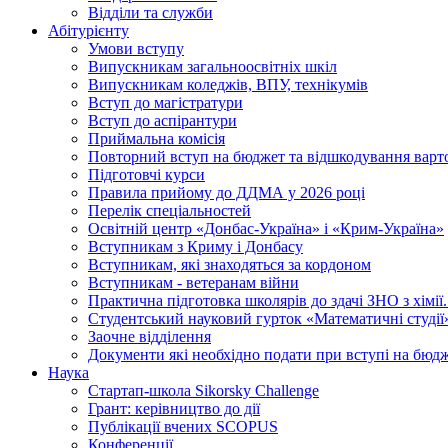
Відділи та служби
Абітурієнту
Умови вступу
Випускникам загальноосвітніх шкіл
Випускникам коледжів, ВПУ, технікумів
Вступ до магістратури
Вступ до аспірантури
Приймальна комісія
Повторний вступ на бюджет та відшкодування варто
Підготовчі курси
Правила прийому до ДДМА у 2026 році
Перелік спеціальностей
Освітній центр «Донбас-Україна» і «Крим-Україна»
Вступникам з Криму і Донбасу
Вступникам, які знаходяться за кордоном
Вступникам - ветеранам війни
Практична підготовка школярів до здачі ЗНО з хімі
Студентський науковий гурток «Математичні студії
Заочне відділення
Документи які необхідно подати при вступі на бюд
Наука
Стартап-школа Sikorsky Challenge
Грант: керівництво до дії
Публікації вчених SCOPUS
Конференції