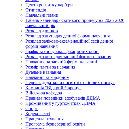
Центр розвитку кар’єри
Стипендія
Навчальні плани
Табель-календар освітнього процесу на 2025-2026
навчальний рік
Розклад дзвінків
Розклад занять для денної форми навчання
Розклад заліково-екзаменаційної сесії денної
форми навчання
Графік захисту кваліфікаційних робіт
Розклад занять для заочної форми навчання
Навчання на заочній формі навчанні
Розмір плати за навчання
Дуальне навчання
Навчання за кордоном
Перелік додаткових освітніх та інших послуг
Кампанія "Відкрий Європу"
Військова кафедра
Правила поведінки здобувачів ДДМА
Проживання у гуртожитках ДДМА
Спорт
Кодекс честі
Працевлаштування
Програма безперервної освіти