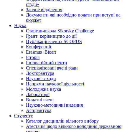
студії»
Заочне відділення
Документи які необхідно подати при вступі на
бюджет
Наука
Стартап-школа Sikorsky Challenge
Грант: керівництво до дії
Публікації вчених SCOPUS
Конференції
Erasmus+Bioart
Історія
Інноваційний центр
Спеціалізовані вчені ради
Докторантура
Наукові заходи
Напрями наукової діяльності
Молодіжна наука
Лабораторії
Видатні вчені
Науково-методичні видання
Аспірантура
Студенту
Каталог дисциплін вільного вибору
Атестація щодо вільного володіння державною
мовою