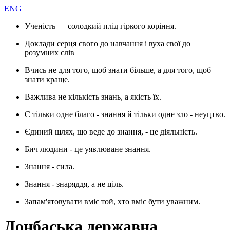
ENG
Ученість — солодкий плід гіркого коріння.
Доклади серця свого до навчання і вуха свої до
розумних слів
Вчись не для того, щоб знати більше, а для того, щоб
знати краще.
Важлива не кількість знань, а якість їх.
Є тільки одне благо - знання й тільки одне зло - неуцтво.
Єдиний шлях, що веде до знання, - це діяльність.
Бич людини - це уявлюване знання.
Знання - сила.
Знання - знаряддя, а не ціль.
Запам'ятовувати вміє той, хто вміє бути уважним.
Донбаська державна