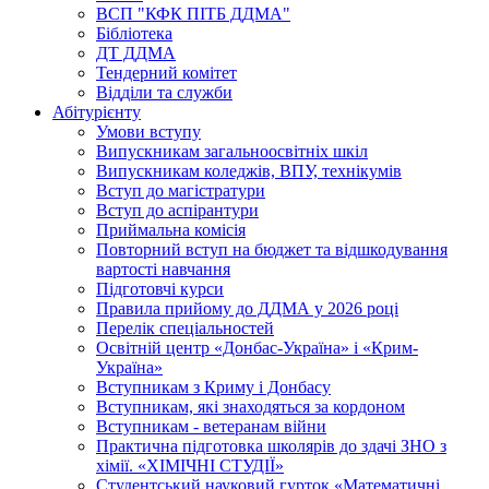
ВСП "КФК ПІТБ ДДМА"
Бібліотека
ДТ ДДМА
Тендерний комітет
Відділи та служби
Абітурієнту
Умови вступу
Випускникам загальноосвітніх шкіл
Випускникам коледжів, ВПУ, технікумів
Вступ до магістратури
Вступ до аспірантури
Приймальна комісія
Повторний вступ на бюджет та відшкодування
вартості навчання
Підготовчі курси
Правила прийому до ДДМА у 2026 році
Перелік спеціальностей
Освітній центр «Донбас-Україна» і «Крим-
Україна»
Вступникам з Криму і Донбасу
Вступникам, які знаходяться за кордоном
Вступникам - ветеранам війни
Практична підготовка школярів до здачі ЗНО з
хімії. «ХІМІЧНІ СТУДІЇ»
Студентський науковий гурток «Математичні