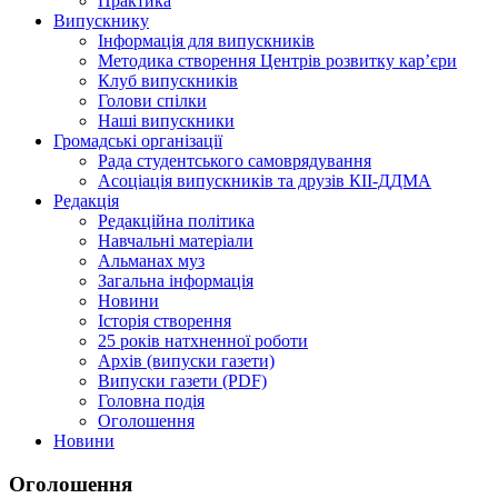
Практика
Випускнику
Інформація для випускників
Методика створення Центрів розвитку кар’єри
Клуб випускників
Голови спілки
Наші випускники
Громадські організації
Рада студентського самоврядування
Асоціація випускників та друзів КІІ-ДДМА
Редакція
Редакційна політика
Навчальні матеріали
Альманах муз
Загальна інформація
Новини
Історія створення
25 років натхненної роботи
Архів (випуски газети)
Випуски газети (PDF)
Головна подія
Оголошення
Новини
Оголошення