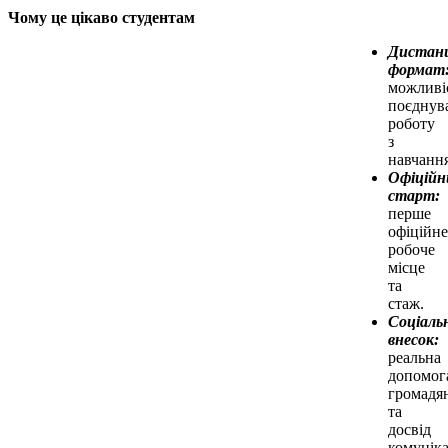
Чому це цікаво студентам
Дистан
формат
можливі
поєднув
роботу
з
навчанн
Офіційн
старт:
перше
офіційне
робоче
місце
та
стаж.
Соціаль
внесок:
реальна
допомог
громадя
та
досвід
комуніка