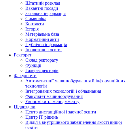
Штатний розклад
Вакантні посади
Загальна інформація
Символіка
Контакти
Історія
Матеріальна база
Нормативні акти
Публічна інформація
Інклюзивна освіта
Ректорат
Склад ректорату
Функції
Галерея ректорів
Факультети
Автоматизації машинобудування й інформаційних
технологій
Інтегрованих технологій і обладнання
Факультет машинобудування
Економіки та менеджменту
Підрозділи
Центр дистанційної і заочної освіти
Центр ІТ рішень
Відділ з внутрішнього забезпечення якості вищої
освіти