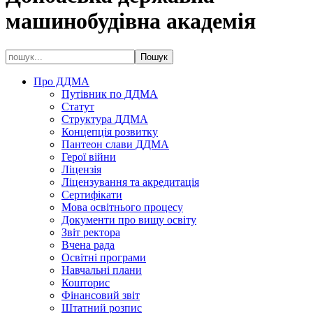
машинобудівна академія
Про ДДМА
Путівник по ДДМА
Статут
Структура ДДМА
Концепція розвитку
Пантеон слави ДДМА
Герої війни
Ліцензія
Ліцензування та акредитація
Сертифікати
Мова освітнього процесу
Документи про вищу освіту
Звіт ректора
Вчена рада
Освітні програми
Навчальні плани
Кошторис
Фінансовий звіт
Штатний розпис