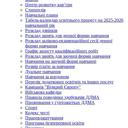
Центр розвитку кар’єри
Стипендія
Навчальні плани
Табель-календар освітнього процесу на 2025-2026
навчальний рік
Розклад дзвінків
Розклад занять для денної форми навчання
Розклад заліково-екзаменаційної сесії денної
форми навчання
Графік захисту кваліфікаційних робіт
Розклад занять для заочної форми навчання
Навчання на заочній формі навчанні
Розмір плати за навчання
Дуальне навчання
Навчання за кордоном
Перелік додаткових освітніх та інших послуг
Кампанія "Відкрий Європу"
Військова кафедра
Правила поведінки здобувачів ДДМА
Проживання у гуртожитках ДДМА
Спорт
Кодекс честі
Працевлаштування
Програма безперервної освіти