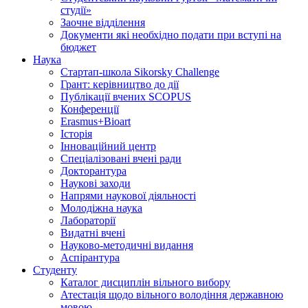
студії»
Заочне відділення
Документи які необхідно подати при вступі на
бюджет
Наука
Стартап-школа Sikorsky Challenge
Грант: керівництво до дії
Публікації вчених SCOPUS
Конференції
Erasmus+Bioart
Історія
Інноваційний центр
Спеціалізовані вчені ради
Докторантура
Наукові заходи
Напрями наукової діяльності
Молодіжна наука
Лабораторії
Видатні вчені
Науково-методичні видання
Аспірантура
Студенту
Каталог дисциплін вільного вибору
Атестація щодо вільного володіння державною
мовою