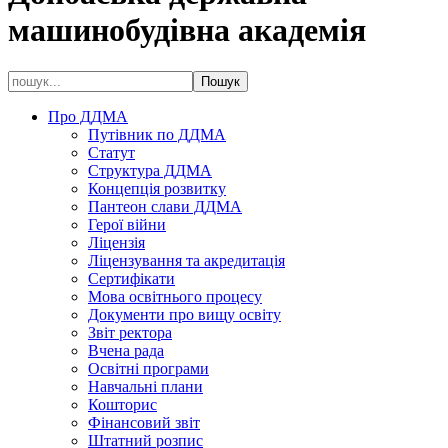
машинобудівна академія
Про ДДМА
Путівник по ДДМА
Статут
Структура ДДМА
Концепція розвитку
Пантеон слави ДДМА
Герої війни
Ліцензія
Ліцензування та акредитація
Сертифікати
Мова освітнього процесу
Документи про вищу освіту
Звіт ректора
Вчена рада
Освітні програми
Навчальні плани
Кошторис
Фінансовий звіт
Штатний розпис