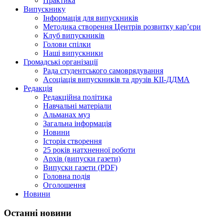
Практика
Випускнику
Інформація для випускників
Методика створення Центрів розвитку кар’єри
Клуб випускників
Голови спілки
Наші випускники
Громадські організації
Рада студентського самоврядування
Асоціація випускників та друзів КІІ-ДДМА
Редакція
Редакційна політика
Навчальні матеріали
Альманах муз
Загальна інформація
Новини
Історія створення
25 років натхненної роботи
Архів (випуски газети)
Випуски газети (PDF)
Головна подія
Оголошення
Новини
Останні новини