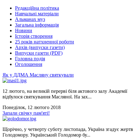
Редакційна політика
Навчальні матеріали
Альманах муз
Загальна інформація
Новини
Історія створення
25 років натхненної роботи
Архів (випуски газети)
Випуски газети (PDF)
Головна подія
Оголошення
Як у ДДМА Масляну святкували
12 лютого, на великій перерві біля актового залу Академії
відбулося святкування Масляної. На зах...
Понеділок, 12 лютого 2018
Запали свічку пам'яті!
Щорічно, у четверту суботу листопада, Україна згадує жертв
Голодомору. Український Голодомор бу...