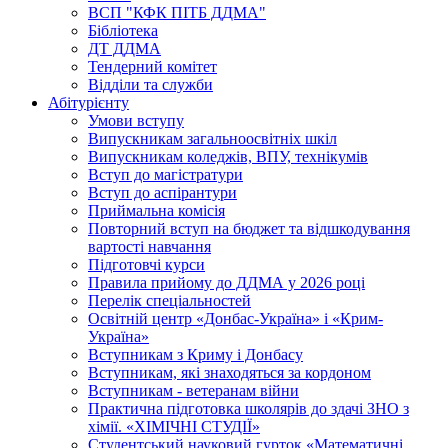
ВСП "КФК ПІТБ ДДМА"
Бібліотека
ДТ ДДМА
Тендерний комітет
Відділи та служби
Абітурієнту
Умови вступу
Випускникам загальноосвітніх шкіл
Випускникам коледжів, ВПУ, технікумів
Вступ до магістратури
Вступ до аспірантури
Приймальна комісія
Повторний вступ на бюджет та відшкодування
вартості навчання
Підготовчі курси
Правила прийому до ДДМА у 2026 році
Перелік спеціальностей
Освітній центр «Донбас-Україна» і «Крим-
Україна»
Вступникам з Криму і Донбасу
Вступникам, які знаходяться за кордоном
Вступникам - ветеранам війни
Практична підготовка школярів до здачі ЗНО з
хімії. «ХІМІЧНІ СТУДІЇ»
Студентський науковий гурток «Математичні