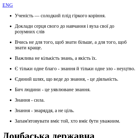
ENG
Ученість — солодкий плід гіркого коріння.
Доклади серця свого до навчання і вуха свої до
розумних слів
Вчись не для того, щоб знати більше, а для того, щоб
знати краще.
Важлива не кількість знань, а якість їх.
Є тільки одне благо - знання й тільки одне зло - неуцтво.
Єдиний шлях, що веде до знання, - це діяльність.
Бич людини - це уявлюване знання.
Знання - сила.
Знання - знаряддя, а не ціль.
Запам'ятовувати вміє той, хто вміє бути уважним.
Донбаська державна