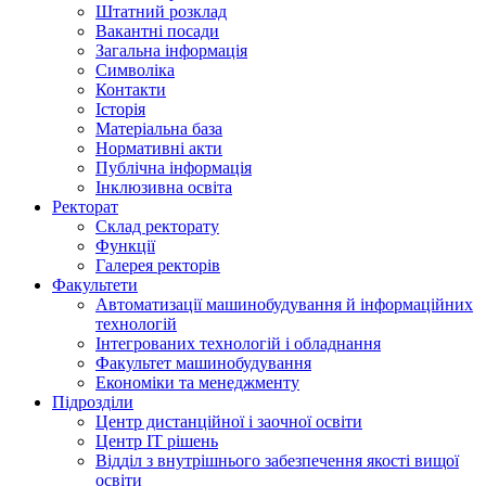
Штатний розклад
Вакантні посади
Загальна інформація
Символіка
Контакти
Історія
Матеріальна база
Нормативні акти
Публічна інформація
Інклюзивна освіта
Ректорат
Склад ректорату
Функції
Галерея ректорів
Факультети
Автоматизації машинобудування й інформаційних
технологій
Інтегрованих технологій і обладнання
Факультет машинобудування
Економіки та менеджменту
Підрозділи
Центр дистанційної і заочної освіти
Центр ІТ рішень
Відділ з внутрішнього забезпечення якості вищої
освіти