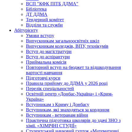
ВСП "КФК ПІТБ ДДМА"
Бібліотека
ДТ ДДМА
Тендерний комітет
Відділи та служби
Абітурієнту
Умови вступу
Випускникам загальноосвітніх шкіл
Випускникам коледжів, ВПУ, технікумів
Вступ до магістратури
Вступ до аспірантури
Приймальна комісія
Повторний вступ на бюджет та відшкодування
вартості навчання
Підготовчі курси
Правила прийому до ДДМА у 2026 році
Перелік спеціальностей
Освітній центр «Донбас-Україна» і «Крим-
Україна»
Вступникам з Криму і Донбасу
Вступникам, які знаходяться за кордоном
Вступникам - ветеранам війни
Практична підготовка школярів до здачі ЗНО з
хімії. «ХІМІЧНІ СТУДІЇ»
Студентський науковий гурток «Математичні