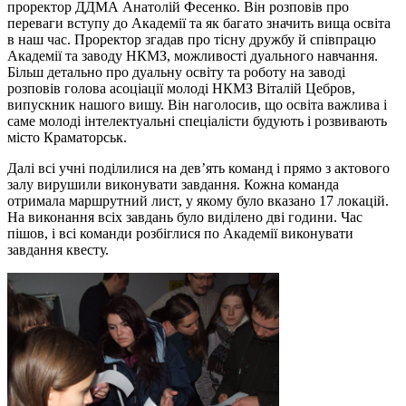
проректор ДДМА Анатолій Фесенко. Він розповів про
переваги вступу до Академії та як багато значить вища освіта
в наш час. Проректор згадав про тісну дружбу й співпрацю
Академії та заводу НКМЗ, можливості дуального навчання.
Більш детально про дуальну освіту та роботу на заводі
розповів голова асоціації молоді НКМЗ Віталій Цебров,
випускник нашого вишу. Він наголосив, що освіта важлива і
саме молоді інтелектуальні спеціалісти будують і розвивають
місто Краматорськ.
Далі всі учні поділилися на дев’ять команд і прямо з актового
залу вирушили виконувати завдання. Кожна команда
отримала маршрутний лист, у якому було вказано 17 локацій.
На виконання всіх завдань було виділено дві години. Час
пішов, і всі команди розбіглися по Академії виконувати
завдання квесту.