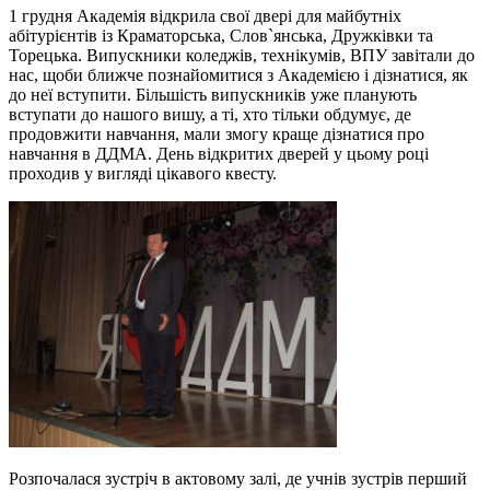
1 грудня Академія відкрила свої двері для майбутніх
абітурієнтів із Краматорська, Слов`янська, Дружківки та
Торецька. Випускники коледжів, технікумів, ВПУ завітали до
нас, щоби ближче познайомитися з Академією і дізнатися, як
до неї вступити. Більшість випускників уже планують
вступати до нашого вишу, а ті, хто тільки обдумує, де
продовжити навчання, мали змогу краще дізнатися про
навчання в ДДМА. День відкритих дверей у цьому році
проходив у вигляді цікавого квесту.
Розпочалаcя зустріч в актовому залі, де учнів зустрів перший