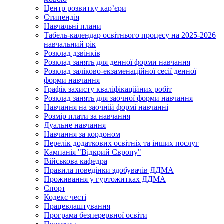
Центр розвитку кар’єри
Стипендія
Навчальні плани
Табель-календар освітнього процесу на 2025-2026
навчальний рік
Розклад дзвінків
Розклад занять для денної форми навчання
Розклад заліково-екзаменаційної сесії денної
форми навчання
Графік захисту кваліфікаційних робіт
Розклад занять для заочної форми навчання
Навчання на заочній формі навчанні
Розмір плати за навчання
Дуальне навчання
Навчання за кордоном
Перелік додаткових освітніх та інших послуг
Кампанія "Відкрий Європу"
Військова кафедра
Правила поведінки здобувачів ДДМА
Проживання у гуртожитках ДДМА
Спорт
Кодекс честі
Працевлаштування
Програма безперервної освіти