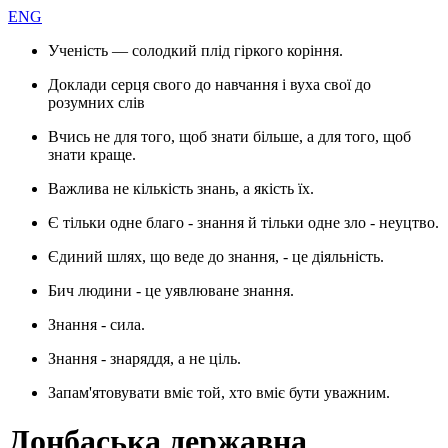
ENG
Ученість — солодкий плід гіркого коріння.
Доклади серця свого до навчання і вуха свої до
розумних слів
Вчись не для того, щоб знати більше, а для того, щоб
знати краще.
Важлива не кількість знань, а якість їх.
Є тільки одне благо - знання й тільки одне зло - неуцтво.
Єдиний шлях, що веде до знання, - це діяльність.
Бич людини - це уявлюване знання.
Знання - сила.
Знання - знаряддя, а не ціль.
Запам'ятовувати вміє той, хто вміє бути уважним.
Донбаська державна