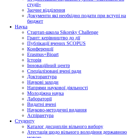
студії»
Заочне відділення
Документи які необхідно подати при вступі на
бюджет
Наука
Стартап-школа Sikorsky Challenge
Грант: керівництво до дії
Публікації вчених SCOPUS
Конференції
Erasmus+Bioart
Історія
Інноваційний центр
Спеціалізовані вчені ради
Докторантура
Наукові заходи
Напрями наукової діяльності
Молодіжна наука
Лабораторії
Видатні вчені
Науково-методичні видання
Аспірантура
Студенту
Каталог дисциплін вільного вибору
Атестація щодо вільного володіння державною
мовою