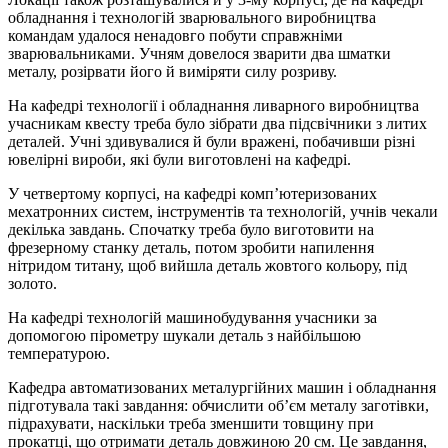
обладнання і технологій зварювального виробництва
командам удалося ненадовго побути справжніми
зварювальниками. Учням довелося зварити два шматки
металу, розірвати його й виміряти силу розриву.
На кафедрі технології і обладнання ливарного виробництва
учасникам квесту треба було зібрати два підсвічники з литих
деталей. Учні здивувалися й були вражені, побачивши різні
ювелірні вироби, які були виготовлені на кафедрі.
У четвертому корпусі, на кафедрі комп’ютеризованих
мехатронних систем, інструментів та технологій, учнів чекали
декілька завдань. Спочатку треба було виготовити на
фрезерному станку деталь, потом зробити напилення
нітридом титану, щоб вийшла деталь жовтого кольору, під
золото.
На кафедрі технологій машинобудування учасники за
допомогою пірометру шукали деталь з найбільшою
температурою.
Кафедра автоматизованих металургійних машин і обладнання
підготувала такі завдання: обчислити об’єм металу заготівки,
підрахувати, наскільки треба зменшити товщину при
прокатці, що отримати деталь довжиною 20 см. Це завдання,