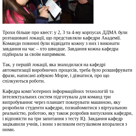
Трохи більше про квест: у 2, 3 та 4-му корпусах ДДМА були
розташовані локації, що представляли кафедри Академії.
Команди повинні були відвідати кожну з них і виконати
завдання на час – хто швидше. Завдання кожна кафедра
підбирала за своїм напрямком.
Так, у першій локації, яка знаходилася на кафедрі
автоматизації виробничих процесів, треба було розшифрувати
фрази, написані азбукою Морзе, і дізнатися, про що
спілкуються роботи.
Кафедра комп’ютерних інформаційних технологій та
інтелектуальних систем підготувала для команд три
випробування: через планшет покерувати машиною, яку
розробили студенти кафедри, познайомитися з віртуальною
реальністю, роботою, яку також розробив випускник кафедри,
і відповісти на три запитання з тесту IQ. Завдання кафедр
зацікавили учнів, і вони з великим ентузіазмом впоралися з
ними.