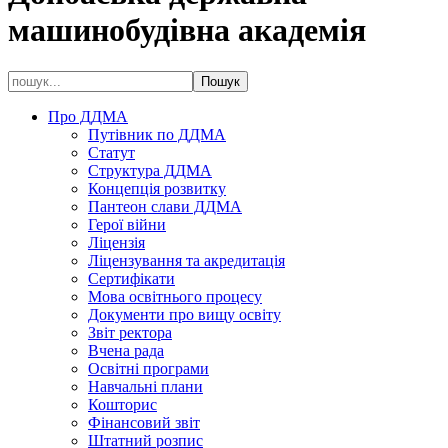
машинобудівна академія
Про ДДМА
Путівник по ДДМА
Статут
Структура ДДМА
Концепція розвитку
Пантеон слави ДДМА
Герої війни
Ліцензія
Ліцензування та акредитація
Сертифікати
Мова освітнього процесу
Документи про вищу освіту
Звіт ректора
Вчена рада
Освітні програми
Навчальні плани
Кошторис
Фінансовий звіт
Штатний розпис