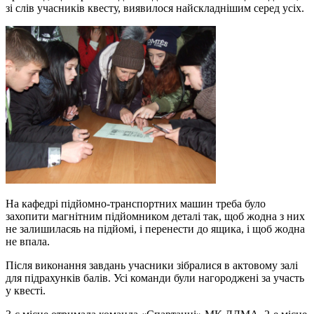
зі слів учасників квесту, виявилося найскладнішим серед усіх.
На кафедрі підйомно-транспортних машин треба було
захопити магнітним підйомником деталі так, щоб жодна з них
не залишиласяь на підйомі, і перенести до ящика, і щоб жодна
не впала.
Після виконання завдань учасники зібралися в актовому залі
для підрахунків балів. Усі команди були нагороджені за участь
у квесті.