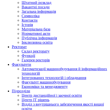
Штатний розклад
Вакантні посади
Загальна інформація
Символіка
Контакти
Історія
Матеріальна база
Нормативні акти
Публічна інформація
Інклюзивна освіта
Ректорат
Склад ректорату
Функції
Галерея ректорів
Факультети
Автоматизації машинобудування й інформаційних
технологій
Інтегрованих технологій і обладнання
Факультет машинобудування
Економіки та менеджменту
Підрозділи
Центр дистанційної і заочної освіти
Центр ІТ рішень
Відділ з внутрішнього забезпечення якості вищої
освіти