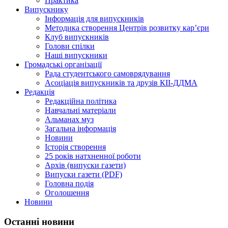
Практика
Випускнику
Інформація для випускників
Методика створення Центрів розвитку кар’єри
Клуб випускників
Голови спілки
Наші випускники
Громадські організації
Рада студентського самоврядування
Асоціація випускників та друзів КІІ-ДДМА
Редакція
Редакційна політика
Навчальні матеріали
Альманах муз
Загальна інформація
Новини
Історія створення
25 років натхненної роботи
Архів (випуски газети)
Випуски газети (PDF)
Головна подія
Оголошення
Новини
Останні новини