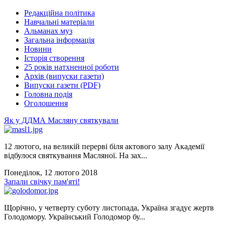
Редакційна політика
Навчальні матеріали
Альманах муз
Загальна інформація
Новини
Історія створення
25 років натхненної роботи
Архів (випуски газети)
Випуски газети (PDF)
Головна подія
Оголошення
Як у ДДМА Масляну святкували
12 лютого, на великій перерві біля актового залу Академії
відбулося святкування Масляної. На зах...
Понеділок, 12 лютого 2018
Запали свічку пам'яті!
Щорічно, у четверту суботу листопада, Україна згадує жертв
Голодомору. Український Голодомор бу...