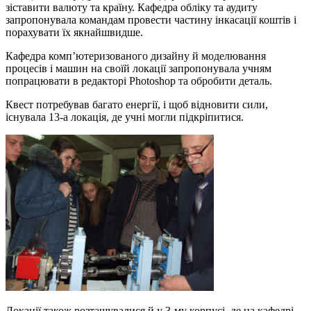
зіставити валюту та країну. Кафедра обліку та аудиту
запропонувала командам провести частину інкасації коштів і
порахувати їх якнайшвидше.
Кафедра комп’ютеризованого дизайну й моделювання
процесів і машин на своїй локації запропонувала учням
попрацювати в редакторі Photoshop та обробити деталь.
Квест потребував багато енергії, і щоб відновити сили,
існувала 13-а локація, де учні могли підкріпитися.
Локації також розташувалися й у 3-му корпусі, де на кафедрі