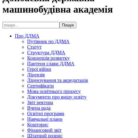
машинобудівна академія
Про ДДМА
Путівник по ДДМА
Статут
Структура ДДМА
Концепція розвитку
Пантеон слави ДДМА
Герої війни
Ліцензія
Ліцензування та акредитація
Сертифікати
Мова освітнього процесу
Документи про вищу освіту
Звіт ректора
Вчена рада
Освітні програми
Навчальні плани
Кошторис
Фінансовий звіт
Штатний розпис