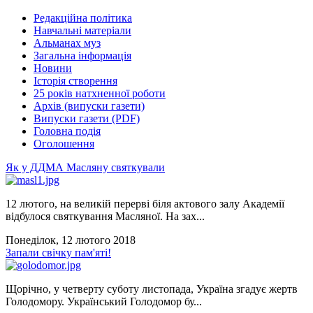
Редакційна політика
Навчальні матеріали
Альманах муз
Загальна інформація
Новини
Історія створення
25 років натхненної роботи
Архів (випуски газети)
Випуски газети (PDF)
Головна подія
Оголошення
Як у ДДМА Масляну святкували
12 лютого, на великій перерві біля актового залу Академії
відбулося святкування Масляної. На зах...
Понеділок, 12 лютого 2018
Запали свічку пам'яті!
Щорічно, у четверту суботу листопада, Україна згадує жертв
Голодомору. Український Голодомор бу...