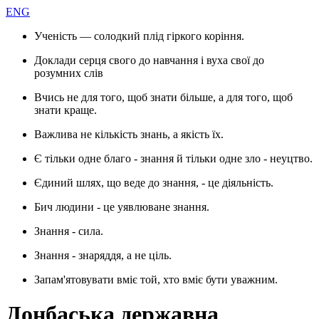
ENG
Ученість — солодкий плід гіркого коріння.
Доклади серця свого до навчання і вуха свої до
розумних слів
Вчись не для того, щоб знати більше, а для того, щоб
знати краще.
Важлива не кількість знань, а якість їх.
Є тільки одне благо - знання й тільки одне зло - неуцтво.
Єдиний шлях, що веде до знання, - це діяльність.
Бич людини - це уявлюване знання.
Знання - сила.
Знання - знаряддя, а не ціль.
Запам'ятовувати вміє той, хто вміє бути уважним.
Донбаська державна