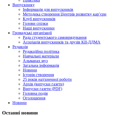
Практика
Випускнику
Інформація для випускників
Методика створення Центрів розвитку кар’єри
Клуб випускників
Голови спілки
Наші випускники
Громадські організації
Рада студентського самоврядування
Асоціація випускників та друзів КІІ-ДДМА
Редакція
Редакційна політика
Навчальні матеріали
Альманах муз
Загальна інформація
Новини
Історія створення
25 років натхненної роботи
Архів (випуски газети)
Випуски газети (PDF)
Головна подія
Оголошення
Новини
Останні новини