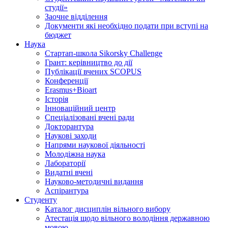
студії»
Заочне відділення
Документи які необхідно подати при вступі на
бюджет
Наука
Стартап-школа Sikorsky Challenge
Грант: керівництво до дії
Публікації вчених SCOPUS
Конференції
Erasmus+Bioart
Історія
Інноваційний центр
Спеціалізовані вчені ради
Докторантура
Наукові заходи
Напрями наукової діяльності
Молодіжна наука
Лабораторії
Видатні вчені
Науково-методичні видання
Аспірантура
Студенту
Каталог дисциплін вільного вибору
Атестація щодо вільного володіння державною
мовою