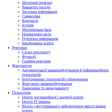
Штатний розклад
Вакантні посади
Загальна інформація
Символіка
Контакти
Історія
Матеріальна база
Нормативні акти
Публічна інформація
Інклюзивна освіта
Ректорат
Склад ректорату
Функції
Галерея ректорів
Факультети
Автоматизації машинобудування й інформаційних
технологій
Інтегрованих технологій і обладнання
Факультет машинобудування
Економіки та менеджменту
Підрозділи
Центр дистанційної і заочної освіти
Центр ІТ рішень
Відділ з внутрішнього забезпечення якості вищої
освіти