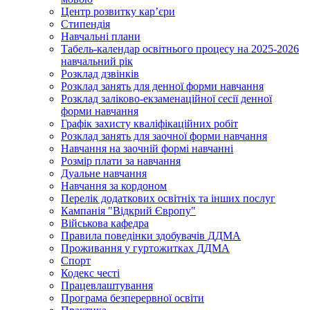
Центр розвитку кар’єри
Стипендія
Навчальні плани
Табель-календар освітнього процесу на 2025-2026
навчальний рік
Розклад дзвінків
Розклад занять для денної форми навчання
Розклад заліково-екзаменаційної сесії денної
форми навчання
Графік захисту кваліфікаційних робіт
Розклад занять для заочної форми навчання
Навчання на заочній формі навчанні
Розмір плати за навчання
Дуальне навчання
Навчання за кордоном
Перелік додаткових освітніх та інших послуг
Кампанія "Відкрий Європу"
Військова кафедра
Правила поведінки здобувачів ДДМА
Проживання у гуртожитках ДДМА
Спорт
Кодекс честі
Працевлаштування
Програма безперервної освіти