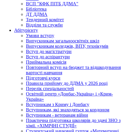
ВСП "КФК ПІТБ ДДМА"
Бібліотека
ДТ ДДМА
Тендерний комітет
Відділи та служби
Абітурієнту
Умови вступу
Випускникам загальноосвітніх шкіл
Випускникам коледжів, ВПУ, технікумів
Вступ до магістратури
Вступ до аспірантури
Приймальна комісія
Повторний вступ на бюджет та відшкодування
вартості навчання
Підготовчі курси
Правила прийому до ДДМА у 2026 році
Перелік спеціальностей
Освітній центр «Донбас-Україна» і «Крим-
Україна»
Вступникам з Криму і Донбасу
Вступникам, які знаходяться за кордоном
Вступникам - ветеранам війни
Практична підготовка школярів до здачі ЗНО з
хімії. «ХІМІЧНІ СТУДІЇ»
Студентський науковий гурток «Математичні