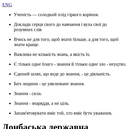
ENG
Ученість — солодкий плід гіркого коріння.
Доклади серця свого до навчання і вуха свої до
розумних слів
Вчись не для того, щоб знати більше, а для того, щоб
знати краще.
Важлива не кількість знань, а якість їх.
Є тільки одне благо - знання й тільки одне зло - неуцтво.
Єдиний шлях, що веде до знання, - це діяльність.
Бич людини - це уявлюване знання.
Знання - сила.
Знання - знаряддя, а не ціль.
Запам'ятовувати вміє той, хто вміє бути уважним.
Донбаська державна