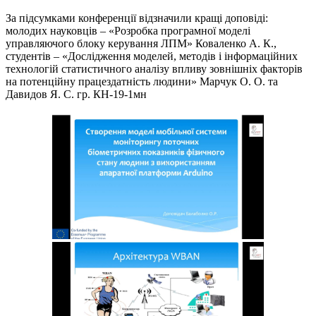
За підсумками конференції відзначили кращі доповіді:
молодих науковців – «Розробка програмної моделі
управляючого блоку керування ЛПМ» Коваленко А. К.,
студентів – «Дослідження моделей, методів і інформаційних
технологій статистичного аналізу впливу зовнішніх факторів
на потенційну працездатність людини» Марчук О. О. та
Давидов Я. С. гр. КН-19-1мн