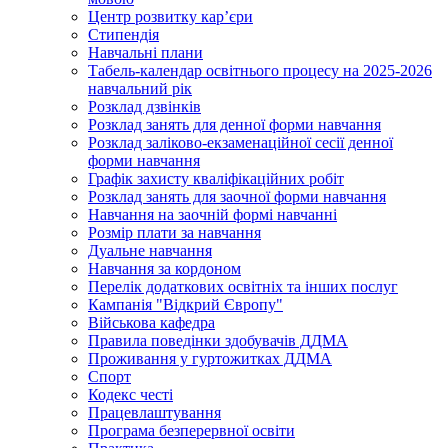
Центр розвитку кар’єри
Стипендія
Навчальні плани
Табель-календар освітнього процесу на 2025-2026
навчальний рік
Розклад дзвінків
Розклад занять для денної форми навчання
Розклад заліково-екзаменаційної сесії денної
форми навчання
Графік захисту кваліфікаційних робіт
Розклад занять для заочної форми навчання
Навчання на заочній формі навчанні
Розмір плати за навчання
Дуальне навчання
Навчання за кордоном
Перелік додаткових освітніх та інших послуг
Кампанія "Відкрий Європу"
Військова кафедра
Правила поведінки здобувачів ДДМА
Проживання у гуртожитках ДДМА
Спорт
Кодекс честі
Працевлаштування
Програма безперервної освіти