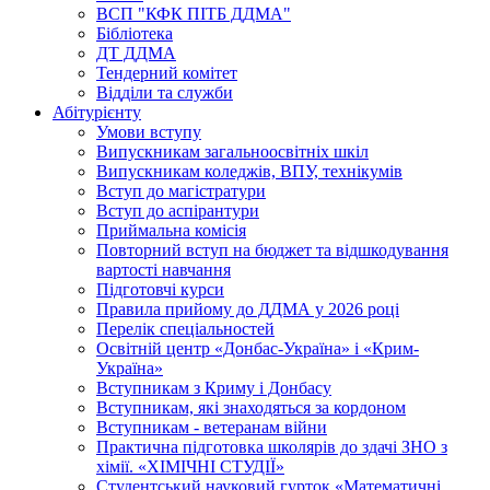
ВСП "КФК ПІТБ ДДМА"
Бібліотека
ДТ ДДМА
Тендерний комітет
Відділи та служби
Абітурієнту
Умови вступу
Випускникам загальноосвітніх шкіл
Випускникам коледжів, ВПУ, технікумів
Вступ до магістратури
Вступ до аспірантури
Приймальна комісія
Повторний вступ на бюджет та відшкодування
вартості навчання
Підготовчі курси
Правила прийому до ДДМА у 2026 році
Перелік спеціальностей
Освітній центр «Донбас-Україна» і «Крим-
Україна»
Вступникам з Криму і Донбасу
Вступникам, які знаходяться за кордоном
Вступникам - ветеранам війни
Практична підготовка школярів до здачі ЗНО з
хімії. «ХІМІЧНІ СТУДІЇ»
Студентський науковий гурток «Математичні