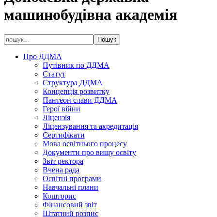
машинобудівна академія
Про ДДМА
Путівник по ДДМА
Статут
Структура ДДМА
Концепція розвитку
Пантеон слави ДДМА
Герої війни
Ліцензія
Ліцензування та акредитація
Сертифікати
Мова освітнього процесу
Документи про вищу освіту
Звіт ректора
Вчена рада
Освітні програми
Навчальні плани
Кошторис
Фінансовий звіт
Штатний розпис