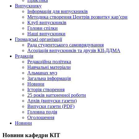
Практика
Випускнику
Інформація для випускників
Методика створення Центрів розвитку кар’єри
Клуб випускників
Голови спілки
Наші випускники
Громадські організації
Рада студентського самоврядування
Асоціація випускників та друзів КІІ-ДДМА
Редакція
Редакційна політика
Навчальні матеріали
Альманах муз
Загальна інформація
Новини
Історія створення
25 років натхненної роботи
Архів (випуски газети)
Випуски газети (PDF)
Головна подія
Оголошення
Новини
Новини кафедри КІТ