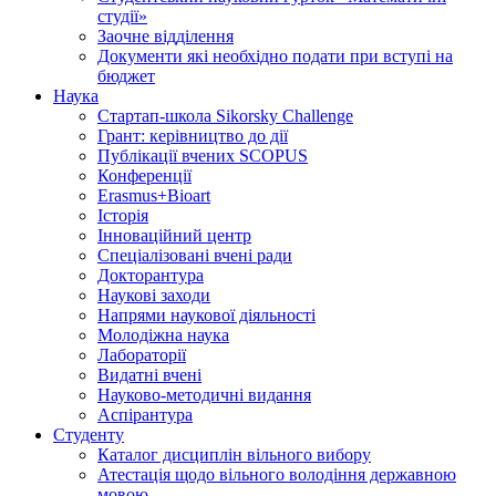
студії»
Заочне відділення
Документи які необхідно подати при вступі на
бюджет
Наука
Стартап-школа Sikorsky Challenge
Грант: керівництво до дії
Публікації вчених SCOPUS
Конференції
Erasmus+Bioart
Історія
Інноваційний центр
Спеціалізовані вчені ради
Докторантура
Наукові заходи
Напрями наукової діяльності
Молодіжна наука
Лабораторії
Видатні вчені
Науково-методичні видання
Аспірантура
Студенту
Каталог дисциплін вільного вибору
Атестація щодо вільного володіння державною
мовою