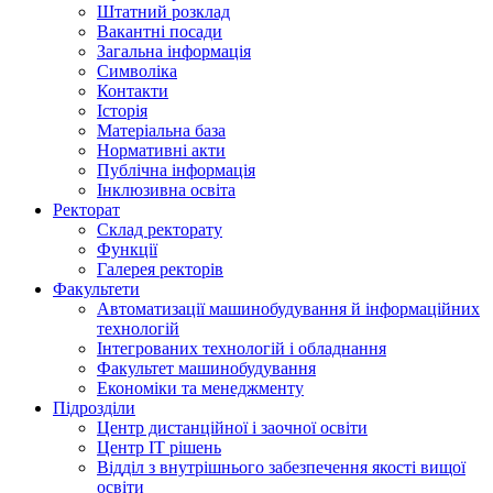
Штатний розклад
Вакантні посади
Загальна інформація
Символіка
Контакти
Історія
Матеріальна база
Нормативні акти
Публічна інформація
Інклюзивна освіта
Ректорат
Склад ректорату
Функції
Галерея ректорів
Факультети
Автоматизації машинобудування й інформаційних
технологій
Інтегрованих технологій і обладнання
Факультет машинобудування
Економіки та менеджменту
Підрозділи
Центр дистанційної і заочної освіти
Центр ІТ рішень
Відділ з внутрішнього забезпечення якості вищої
освіти