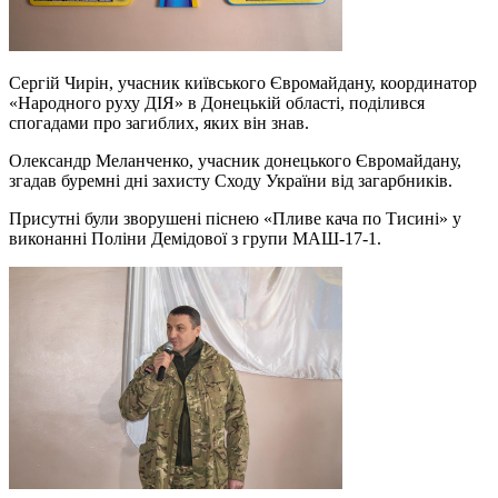
Сергій Чирін, учасник київського Євромайдану, координатор
«Народного руху ДІЯ» в Донецькій області, поділився
спогадами про загиблих, яких він знав.
Олександр Меланченко, учасник донецького Євромайдану,
згадав буремні дні захисту Сходу України від загарбників.
Присутні були зворушені піснею «Пливе кача по Тисині» у
виконанні Поліни Демідової з групи МАШ-17-1.