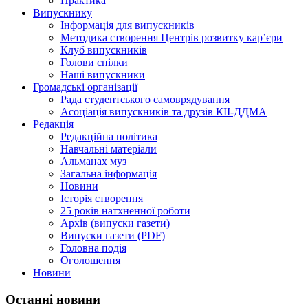
Практика
Випускнику
Інформація для випускників
Методика створення Центрів розвитку кар’єри
Клуб випускників
Голови спілки
Наші випускники
Громадські організації
Рада студентського самоврядування
Асоціація випускників та друзів КІІ-ДДМА
Редакція
Редакційна політика
Навчальні матеріали
Альманах муз
Загальна інформація
Новини
Історія створення
25 років натхненної роботи
Архів (випуски газети)
Випуски газети (PDF)
Головна подія
Оголошення
Новини
Останні новини