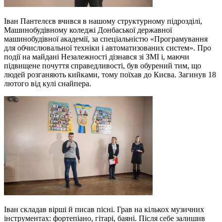
Іван Пантелєєв вчився в нашому структурному підрозділі,
Машинобудівному коледжі Донбаської державної
машинобудівної академії, за спеціальністю «Програмування
для обчислювальної техніки і автоматизованих систем». Про
події на майдані Незалежності дізнався зі ЗМІ і, маючи
підвищене почуття справедливості, був обурений тим, що
людей розганяють кийками, тому поїхав до Києва. Загинув 18
лютого від кулі снайпера.
Іван складав вірші й писав пісні. Грав на кількох музичних
інструментах: фортепіано, гітарі, баяні. Після себе залишив