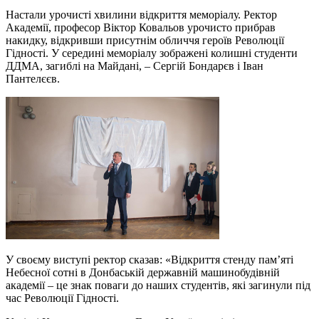
Настали урочисті хвилини відкриття меморіалу. Ректор
Академії, професор Віктор Ковальов урочисто прибрав
накидку, відкривши присутнім обличчя героїв Революції
Гідності. У середині меморіалу зображені колишні студенти
ДДМА, загиблі на Майдані, – Сергій Бондарєв і Іван
Пантелєєв.
У своєму виступі ректор сказав: «Відкриття стенду пам’яті
Небесної сотні в Донбаській державній машинобудівній
академії – це знак поваги до наших студентів, які загинули під
час Революції Гідності.