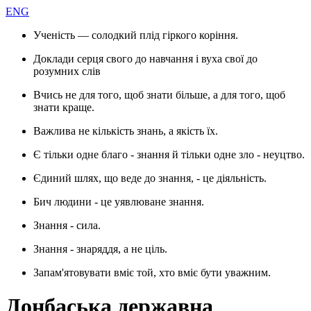
ENG
Ученість — солодкий плід гіркого коріння.
Доклади серця свого до навчання і вуха свої до
розумних слів
Вчись не для того, щоб знати більше, а для того, щоб
знати краще.
Важлива не кількість знань, а якість їх.
Є тільки одне благо - знання й тільки одне зло - неуцтво.
Єдиний шлях, що веде до знання, - це діяльність.
Бич людини - це уявлюване знання.
Знання - сила.
Знання - знаряддя, а не ціль.
Запам'ятовувати вміє той, хто вміє бути уважним.
Донбаська державна