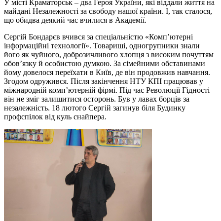
У місті Краматорськ – два Героя України, які віддали життя на
майдані Незалежності за свободу нашої країни. І, так сталося,
що обидва деякий час вчилися в Академії.
Сергій Бондарєв вчився за спеціальністю «Комп’ютерні
інформаційні технології». Товариші, одногрупники знали
його як чуйного, доброзичливого хлопця з високим почуттям
обов’язку й особистою думкою. За сімейними обставинами
йому довелося переїхати в Київ, де він продовжив навчання.
Згодом одружився. Після закінчення НТУ КПІ працював у
міжнародній комп’ютерній фірмі. Під час Революції Гідності
він не зміг залишитися осторонь. Був у лавах борців за
незалежність. 18 лютого Сергій загинув біля Будинку
профспілок від куль снайпера.