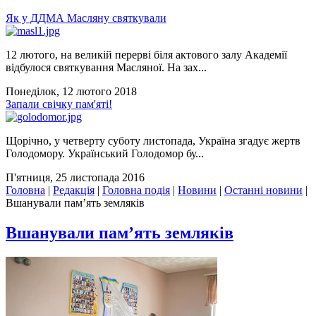
Як у ДДМА Масляну святкували
12 лютого, на великій перерві біля актового залу Академії
відбулося святкування Масляної. На зах...
Понеділок, 12 лютого 2018
Запали свічку пам'яті!
Щорічно, у четверту суботу листопада, Україна згадує жертв
Голодомору. Український Голодомор бу...
П'ятниця, 25 листопада 2016
Головна
|
Редакція
|
Головна подія
|
Новини
|
Останні новини
|
Вшанували пам’ять земляків
Вшанували пам’ять земляків