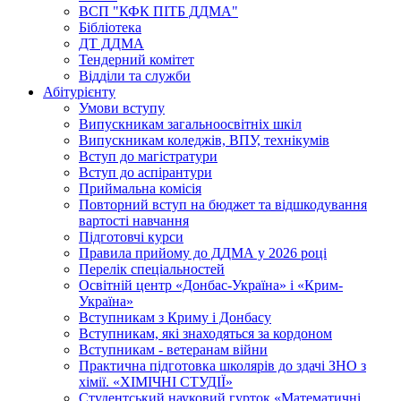
ВСП "КФК ПІТБ ДДМА"
Бібліотека
ДТ ДДМА
Тендерний комітет
Відділи та служби
Абітурієнту
Умови вступу
Випускникам загальноосвітніх шкіл
Випускникам коледжів, ВПУ, технікумів
Вступ до магістратури
Вступ до аспірантури
Приймальна комісія
Повторний вступ на бюджет та відшкодування
вартості навчання
Підготовчі курси
Правила прийому до ДДМА у 2026 році
Перелік спеціальностей
Освітній центр «Донбас-Україна» і «Крим-
Україна»
Вступникам з Криму і Донбасу
Вступникам, які знаходяться за кордоном
Вступникам - ветеранам війни
Практична підготовка школярів до здачі ЗНО з
хімії. «ХІМІЧНІ СТУДІЇ»
Студентський науковий гурток «Математичні