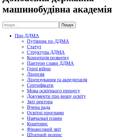
машинобудівна академія
Про ДДМА
Путівник по ДДМА
Статут
Структура ДДМА
Концепція розвитку
Пантеон слави ДДМА
Герої війни
Ліцензія
Ліцензування та акредитація
Сертифікати
Мова освітнього процесу
Документи про вищу освіту
Звіт ректора
Вчена рада
Освітні програми
Навчальні плани
Кошторис
Фінансовий звіт
Штатний розпис