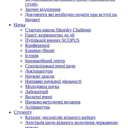
студії»
Заочне відділення
Документи які необхідно подати при вступі на
бюджет
Наука
Стартап-школа Sikorsky Challenge
Грант: керівництво до дії
Публікації вчених SCOPUS
Конференції
Erasmus+Bioart
Історія
Інноваційний центр
Спеціалізовані вчені ради
Докторантура
Наукові заходи
Напрями наукової діяльності
Молодіжна наука
Лабораторії
Видатні вчені
Науково-методичні видання
Аспірантура
Студенту
Каталог дисциплін вільного вибору
Атестація щодо вільного володіння державною
мовою