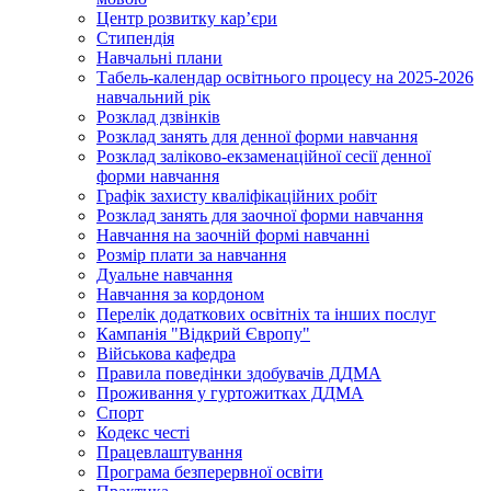
Центр розвитку кар’єри
Стипендія
Навчальні плани
Табель-календар освітнього процесу на 2025-2026
навчальний рік
Розклад дзвінків
Розклад занять для денної форми навчання
Розклад заліково-екзаменаційної сесії денної
форми навчання
Графік захисту кваліфікаційних робіт
Розклад занять для заочної форми навчання
Навчання на заочній формі навчанні
Розмір плати за навчання
Дуальне навчання
Навчання за кордоном
Перелік додаткових освітніх та інших послуг
Кампанія "Відкрий Європу"
Військова кафедра
Правила поведінки здобувачів ДДМА
Проживання у гуртожитках ДДМА
Спорт
Кодекс честі
Працевлаштування
Програма безперервної освіти