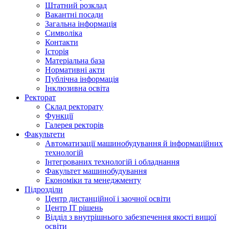
Штатний розклад
Вакантні посади
Загальна інформація
Символіка
Контакти
Історія
Матеріальна база
Нормативні акти
Публічна інформація
Інклюзивна освіта
Ректорат
Склад ректорату
Функції
Галерея ректорів
Факультети
Автоматизації машинобудування й інформаційних
технологій
Інтегрованих технологій і обладнання
Факультет машинобудування
Економіки та менеджменту
Підрозділи
Центр дистанційної і заочної освіти
Центр ІТ рішень
Відділ з внутрішнього забезпечення якості вищої
освіти