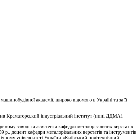
ашинобудівної академії, широко відомого в Україні та за її
чив Краматорський індустріальний інститут (нині ДДМА).
ному заводі та асистента кафедри металорізальних верстатів
89 р., доцент кафедри металорізальних верстатів та інструментів
хнічному університеті України «Київський політехнічний