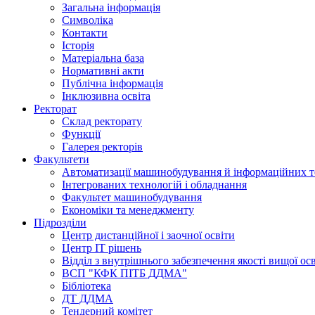
Загальна інформація
Символіка
Контакти
Історія
Матеріальна база
Нормативні акти
Публічна інформація
Інклюзивна освіта
Ректорат
Склад ректорату
Функції
Галерея ректорів
Факультети
Автоматизації машинобудування й інформаційних т
Інтегрованих технологій і обладнання
Факультет машинобудування
Економіки та менеджменту
Підрозділи
Центр дистанційної і заочної освіти
Центр ІТ рішень
Відділ з внутрішнього забезпечення якості вищої ос
ВСП "КФК ПІТБ ДДМА"
Бібліотека
ДТ ДДМА
Тендерний комітет