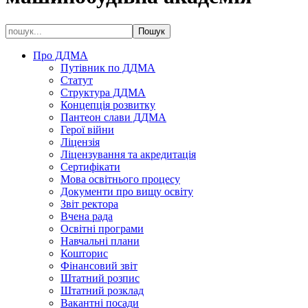
Про ДДМА
Путівник по ДДМА
Статут
Структура ДДМА
Концепція розвитку
Пантеон слави ДДМА
Герої війни
Ліцензія
Ліцензування та акредитація
Сертифікати
Мова освітнього процесу
Документи про вищу освіту
Звіт ректора
Вчена рада
Освітні програми
Навчальні плани
Кошторис
Фінансовий звіт
Штатний розпис
Штатний розклад
Вакантні посади