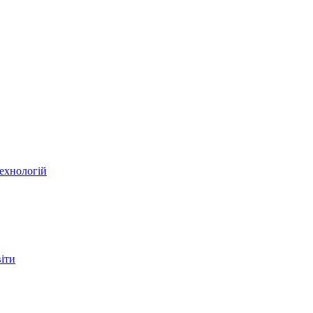
ехнологій
віти