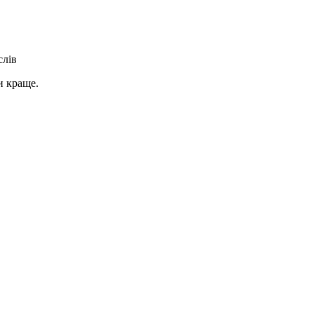
слів
и краще.