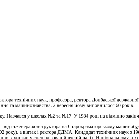
тора технічних наук, професора, ректора Донбаської державної м
вання та машинознавства. 2 вересня йому виповнилося 60 років!
у. Навчався у школах №2 та №17. У 1984 році на відмінно закін
 від інженера-конструктора на Старокраматорському машинобудів
2002 року), а відтак і ректора ДДМА. Кандидат технічних наук з 19
тацію захистив у спеціалізованій вченій раді в Національному те