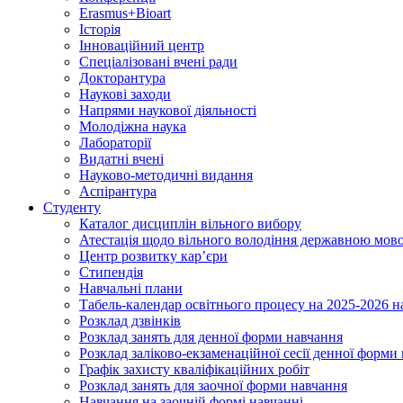
Erasmus+Bioart
Історія
Інноваційний центр
Спеціалізовані вчені ради
Докторантура
Наукові заходи
Напрями наукової діяльності
Молодіжна наука
Лабораторії
Видатні вчені
Науково-методичні видання
Аспірантура
Студенту
Каталог дисциплін вільного вибору
Атестація щодо вільного володіння державною мов
Центр розвитку кар’єри
Стипендія
Навчальні плани
Табель-календар освітнього процесу на 2025-2026 н
Розклад дзвінків
Розклад занять для денної форми навчання
Розклад заліково-екзаменаційної сесії денної форми
Графік захисту кваліфікаційних робіт
Розклад занять для заочної форми навчання
Навчання на заочній формі навчанні