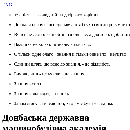
ENG
Ученість — солодкий плід гіркого коріння.
Доклади серця свого до навчання і вуха свої до розумних 
Вчись не для того, щоб знати більше, а для того, щоб знат
Важлива не кількість знань, а якість їх.
Є тільки одне благо - знання й тільки одне зло - неуцтво.
Єдиний шлях, що веде до знання, - це діяльність.
Бич людини - це уявлюване знання.
Знання - сила.
Знання - знаряддя, а не ціль.
Запам'ятовувати вміє той, хто вміє бути уважним.
Донбаська державна
машинобудівна академія