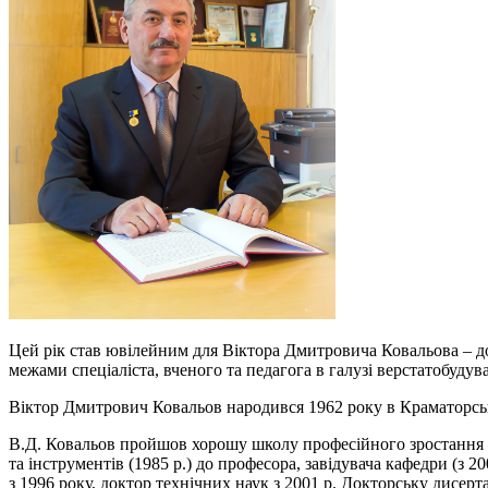
Цей рік став ювілейним для Віктора Дмитровича Ковальова – док
межами спеціаліста, вченого та педагога в галузі верстатобуду
Віктор Дмитрович Ковальов народився 1962 року в Краматорськ
В.Д. Ковальов пройшов хорошу школу професійного зростання –
та інструментів (1985 р.) до професора, завідувача кафедри (з 
з 1996 року, доктор технічних наук з 2001 р. Докторську дисер