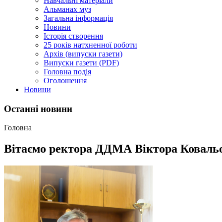
Навчальні матеріали
Альманах муз
Загальна інформація
Новини
Історія створення
25 років натхненної роботи
Архів (випуски газети)
Випуски газети (PDF)
Головна подія
Оголошення
Новини
Останні новини
Головна
Вітаємо ректора ДДМА Віктора Ковальо