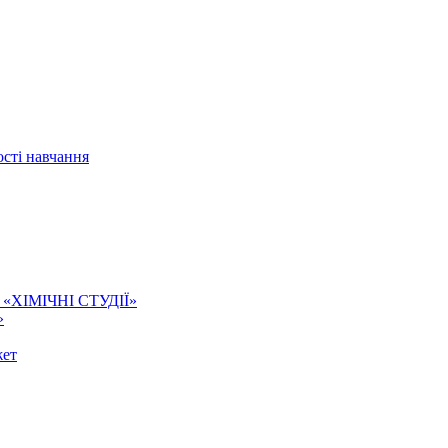
сті навчання
ї. «ХІМІЧНІ СТУДІЇ»
»
жет