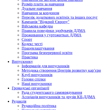
Розмір плати за навчання
Дуальне навчання
Навчання за кордоном
Перелік додаткових освітніх та інших послуг
Кампанія "Відкрий Європу"
Військова кафедра
Правила поведінки здобувачів ДДМА
Проживання у гуртожитках ДДМА
Спорт
Кодекс честі
Працевлаштування
Програма безперервної освіти
Практика
Випускнику
Інформація для випускників
Методика створення Центрів розвитку кар’єри
Клуб випускників
Голови спілки
Наші випускники
Громадські організації
Рада студентського самоврядування
Асоціація випускників та друзів КІІ-ДДМА
Редакція
Редакційна політика