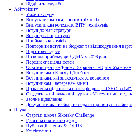
Відділи та служби
Абітурієнту
Умови вступу
Випускникам загальноосвітніх шкіл
Випускникам коледжів, ВПУ, технікумів
Вступ до магістратури
Вступ до аспірантури
Приймальна комісія
Повторний вступ на бюджет та відшкодування варто
Підготовчі курси
Правила прийому до ДДМА у 2026 році
Перелік спеціальностей
Освітній центр «Донбас-Україна» і «Крим-Україна»
Вступникам з Криму і Донбасу
Вступникам, які знаходяться за кордоном
Вступникам - ветеранам війни
Практична підготовка школярів до здачі ЗНО з хімі
Студентський науковий гурток «Математичні студії
Заочне відділення
Документи які необхідно подати при вступі на бюд
Наука
Стартап-школа Sikorsky Challenge
Грант: керівництво до дії
Публікації вчених SCOPUS
Конференції