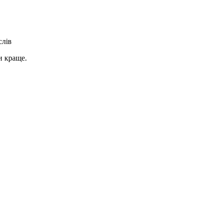
слів
и краще.