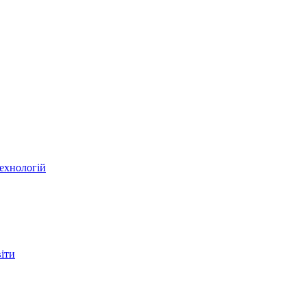
ехнологій
віти