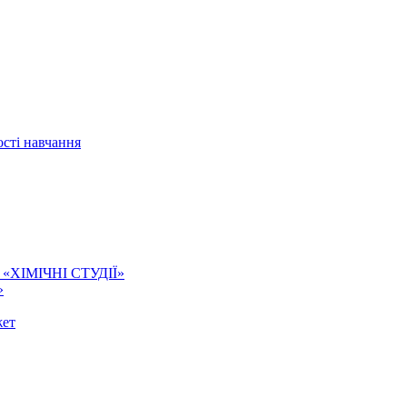
сті навчання
ї. «ХІМІЧНІ СТУДІЇ»
»
жет