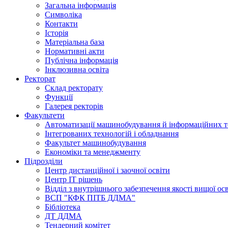
Загальна інформація
Символіка
Контакти
Історія
Матеріальна база
Нормативні акти
Публічна інформація
Інклюзивна освіта
Ректорат
Склад ректорату
Функції
Галерея ректорів
Факультети
Автоматизації машинобудування й інформаційних т
Інтегрованих технологій і обладнання
Факультет машинобудування
Економіки та менеджменту
Підрозділи
Центр дистанційної і заочної освіти
Центр ІТ рішень
Відділ з внутрішнього забезпечення якості вищої ос
ВСП "КФК ПІТБ ДДМА"
Бібліотека
ДТ ДДМА
Тендерний комітет