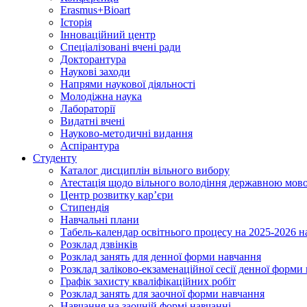
Erasmus+Bioart
Історія
Інноваційний центр
Спеціалізовані вчені ради
Докторантура
Наукові заходи
Напрями наукової діяльності
Молодіжна наука
Лабораторії
Видатні вчені
Науково-методичні видання
Аспірантура
Студенту
Каталог дисциплін вільного вибору
Атестація щодо вільного володіння державною мов
Центр розвитку кар’єри
Стипендія
Навчальні плани
Табель-календар освітнього процесу на 2025-2026 н
Розклад дзвінків
Розклад занять для денної форми навчання
Розклад заліково-екзаменаційної сесії денної форми
Графік захисту кваліфікаційних робіт
Розклад занять для заочної форми навчання
Навчання на заочній формі навчанні