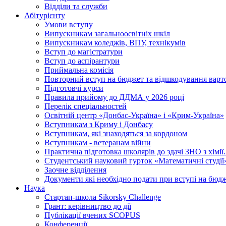
Відділи та служби
Абітурієнту
Умови вступу
Випускникам загальноосвітніх шкіл
Випускникам коледжів, ВПУ, технікумів
Вступ до магістратури
Вступ до аспірантури
Приймальна комісія
Повторний вступ на бюджет та відшкодування варто
Підготовчі курси
Правила прийому до ДДМА у 2026 році
Перелік спеціальностей
Освітній центр «Донбас-Україна» і «Крим-Україна»
Вступникам з Криму і Донбасу
Вступникам, які знаходяться за кордоном
Вступникам - ветеранам війни
Практична підготовка школярів до здачі ЗНО з хімі
Студентський науковий гурток «Математичні студії
Заочне відділення
Документи які необхідно подати при вступі на бюд
Наука
Стартап-школа Sikorsky Challenge
Грант: керівництво до дії
Публікації вчених SCOPUS
Конференції