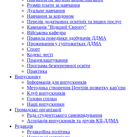
Розмір плати за навчання
Дуальне навчання
Навчання за кордоном
Перелік додаткових освітніх та інших послуг
Кампанія "Відкрий Європу"
Військова кафедра
Правила поведінки здобувачів ДДМА
Проживання у гуртожитках ДДМА
Спорт
Кодекс честі
Працевлаштування
Програма безперервної освіти
Практика
Випускнику
Інформація для випускників
Методика створення Центрів розвитку кар’єри
Клуб випускників
Голови спілки
Наші випускники
Громадські організації
Рада студентського самоврядування
Асоціація випускників та друзів КІІ-ДДМА
Редакція
Редакційна політика