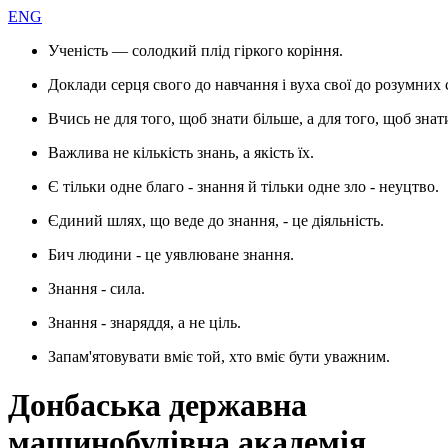
ENG
Ученість — солодкий плід гіркого коріння.
Доклади серця свого до навчання і вуха свої до розумних 
Вчись не для того, щоб знати більше, а для того, щоб знат
Важлива не кількість знань, а якість їх.
Є тільки одне благо - знання й тільки одне зло - неуцтво.
Єдиний шлях, що веде до знання, - це діяльність.
Бич людини - це уявлюване знання.
Знання - сила.
Знання - знаряддя, а не ціль.
Запам'ятовувати вміє той, хто вміє бути уважним.
Донбаська державна
машинобудівна академія