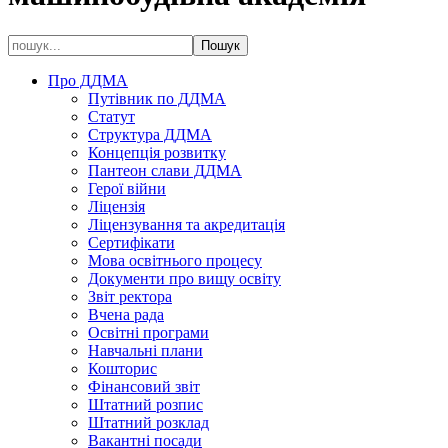
Про ДДМА
Путівник по ДДМА
Статут
Структура ДДМА
Концепція розвитку
Пантеон слави ДДМА
Герої війни
Ліцензія
Ліцензування та акредитація
Сертифікати
Мова освітнього процесу
Документи про вищу освіту
Звіт ректора
Вчена рада
Освітні програми
Навчальні плани
Кошторис
Фінансовий звіт
Штатний розпис
Штатний розклад
Вакантні посади