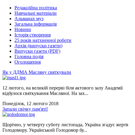
Редакційна політика
Навчальні матеріали
Альманах муз
Загальна інформація
Новини
Історія створення
25 років натхненної роботи
Архів (випуски газети)
Випуски газети (PDF)
Головна подія
Оголошення
Як у ДДМА Масляну святкували
12 лютого, на великій перерві біля актового залу Академії
відбулося святкування Масляної. На зах...
Понеділок, 12 лютого 2018
Запали свічку пам'яті!
Щорічно, у четверту суботу листопада, Україна згадує жертв
Голодомору. Український Голодомор бу...