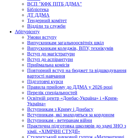
ВСП "КФК ПІТБ ДДМА"
Бібліотека
ДТ ДДМА
Тендерний комітет
Відділи та служби
Абітурієнту
Умови вступу
Випускникам загальноосвітніх шкіл
Випускникам коледжів, ВПУ, технікумів
Вступ до магістратури
Вступ до аспірантури
Приймальна комісія
Повторний вступ на бюджет та відшкодування
вартості навчання
Підготовчі курси
Правила прийому до ДДМА у 2026 році
Перелік спеціальностей
Освітній центр «Донбас-Україна» і «Крим-
Україна»
Вступникам з Криму і Донбасу
Вступникам, які знаходяться за кордоном
Вступникам - ветеранам війни
Практична підготовка школярів до здачі ЗНО з
хімії. «ХІМІЧНІ СТУДІЇ»
Студентський науковий гурток «Математичні