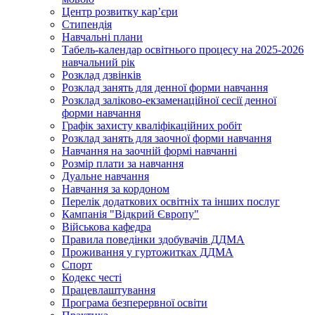
Центр розвитку кар’єри
Стипендія
Навчальні плани
Табель-календар освітнього процесу на 2025-2026
навчальний рік
Розклад дзвінків
Розклад занять для денної форми навчання
Розклад заліково-екзаменаційної сесії денної
форми навчання
Графік захисту кваліфікаційних робіт
Розклад занять для заочної форми навчання
Навчання на заочній формі навчанні
Розмір плати за навчання
Дуальне навчання
Навчання за кордоном
Перелік додаткових освітніх та інших послуг
Кампанія "Відкрий Європу"
Військова кафедра
Правила поведінки здобувачів ДДМА
Проживання у гуртожитках ДДМА
Спорт
Кодекс честі
Працевлаштування
Програма безперервної освіти