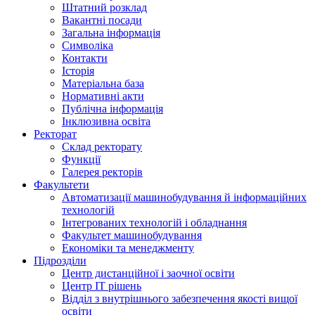
Штатний розклад
Вакантні посади
Загальна інформація
Символіка
Контакти
Історія
Матеріальна база
Нормативні акти
Публічна інформація
Інклюзивна освіта
Ректорат
Склад ректорату
Функції
Галерея ректорів
Факультети
Автоматизації машинобудування й інформаційних
технологій
Інтегрованих технологій і обладнання
Факультет машинобудування
Економіки та менеджменту
Підрозділи
Центр дистанційної і заочної освіти
Центр ІТ рішень
Відділ з внутрішнього забезпечення якості вищої
освіти