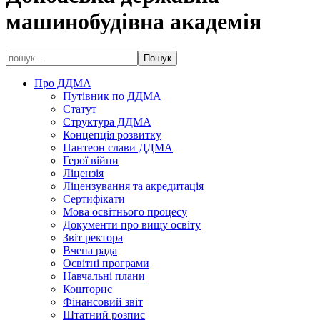
машинобудівна академія
Про ДДМА
Путівник по ДДМА
Статут
Структура ДДМА
Концепція розвитку
Пантеон слави ДДМА
Герої війни
Ліцензія
Ліцензування та акредитація
Сертифікати
Мова освітнього процесу
Документи про вищу освіту
Звіт ректора
Вчена рада
Освітні програми
Навчальні плани
Кошторис
Фінансовий звіт
Штатний розпис