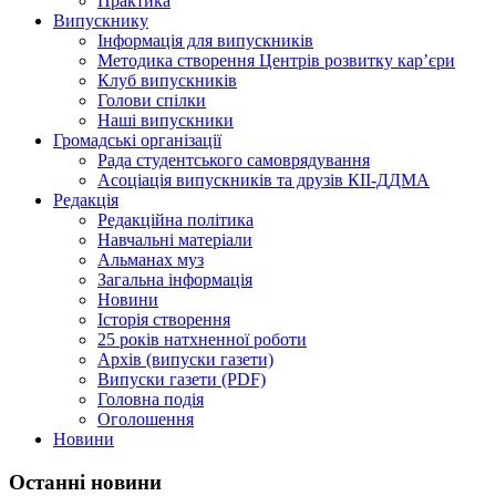
Практика
Випускнику
Інформація для випускників
Методика створення Центрів розвитку кар’єри
Клуб випускників
Голови спілки
Наші випускники
Громадські організації
Рада студентського самоврядування
Асоціація випускників та друзів КІІ-ДДМА
Редакція
Редакційна політика
Навчальні матеріали
Альманах муз
Загальна інформація
Новини
Історія створення
25 років натхненної роботи
Архів (випуски газети)
Випуски газети (PDF)
Головна подія
Оголошення
Новини
Останні новини