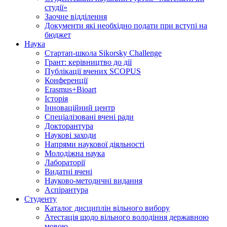
студії»
Заочне відділення
Документи які необхідно подати при вступі на
бюджет
Наука
Стартап-школа Sikorsky Challenge
Грант: керівництво до дії
Публікації вчених SCOPUS
Конференції
Erasmus+Bioart
Історія
Інноваційний центр
Спеціалізовані вчені ради
Докторантура
Наукові заходи
Напрями наукової діяльності
Молодіжна наука
Лабораторії
Видатні вчені
Науково-методичні видання
Аспірантура
Студенту
Каталог дисциплін вільного вибору
Атестація щодо вільного володіння державною
мовою