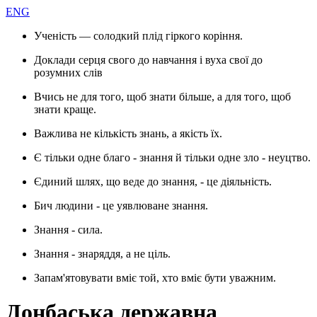
ENG
Ученість — солодкий плід гіркого коріння.
Доклади серця свого до навчання і вуха свої до
розумних слів
Вчись не для того, щоб знати більше, а для того, щоб
знати краще.
Важлива не кількість знань, а якість їх.
Є тільки одне благо - знання й тільки одне зло - неуцтво.
Єдиний шлях, що веде до знання, - це діяльність.
Бич людини - це уявлюване знання.
Знання - сила.
Знання - знаряддя, а не ціль.
Запам'ятовувати вміє той, хто вміє бути уважним.
Донбаська державна