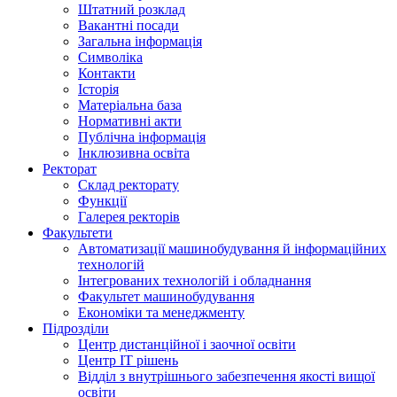
Штатний розклад
Вакантні посади
Загальна інформація
Символіка
Контакти
Історія
Матеріальна база
Нормативні акти
Публічна інформація
Інклюзивна освіта
Ректорат
Склад ректорату
Функції
Галерея ректорів
Факультети
Автоматизації машинобудування й інформаційних
технологій
Інтегрованих технологій і обладнання
Факультет машинобудування
Економіки та менеджменту
Підрозділи
Центр дистанційної і заочної освіти
Центр ІТ рішень
Відділ з внутрішнього забезпечення якості вищої
освіти