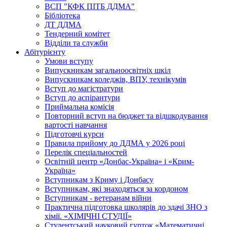
ВСП "КФК ПІТБ ДДМА"
Бібліотека
ДТ ДДМА
Тендерний комітет
Відділи та служби
Абітурієнту
Умови вступу
Випускникам загальноосвітніх шкіл
Випускникам коледжів, ВПУ, технікумів
Вступ до магістратури
Вступ до аспірантури
Приймальна комісія
Повторний вступ на бюджет та відшкодування
вартості навчання
Підготовчі курси
Правила прийому до ДДМА у 2026 році
Перелік спеціальностей
Освітній центр «Донбас-Україна» і «Крим-
Україна»
Вступникам з Криму і Донбасу
Вступникам, які знаходяться за кордоном
Вступникам - ветеранам війни
Практична підготовка школярів до здачі ЗНО з
хімії. «ХІМІЧНІ СТУДІЇ»
Студентський науковий гурток «Математичні