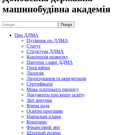
машинобудівна академія
Про ДДМА
Путівник по ДДМА
Статут
Структура ДДМА
Концепція розвитку
Пантеон слави ДДМА
Герої війни
Ліцензія
Ліцензування та акредитація
Сертифікати
Мова освітнього процесу
Документи про вищу освіту
Звіт ректора
Вчена рада
Освітні програми
Навчальні плани
Кошторис
Фінансовий звіт
Штатний розпис