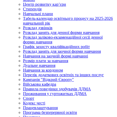
Центр розвитку кар’єри
Стипендія
Навчальні плани
Табель-календар освітнього процесу на 2025-2026
навчальний рік
Розклад дзвінків
Розклад занять для денної форми навчання
Розклад заліково-екзаменаційної сесії денної
форми навчання
Графік захисту кваліфікаційних робіт
Розклад занять для заочної форми навчання
Навчання на заочній формі навчанні
Розмір плати за навчання
Дуальне навчання
Навчання за кордоном
Перелік додаткових освітніх та інших послуг
Кампанія "Відкрий Європу"
Військова кафедра
Правила поведінки здобувачів ДДМА
Проживання у гуртожитках ДДМА
Спорт
Кодекс честі
Працевлаштування
Програма безперервної освіти