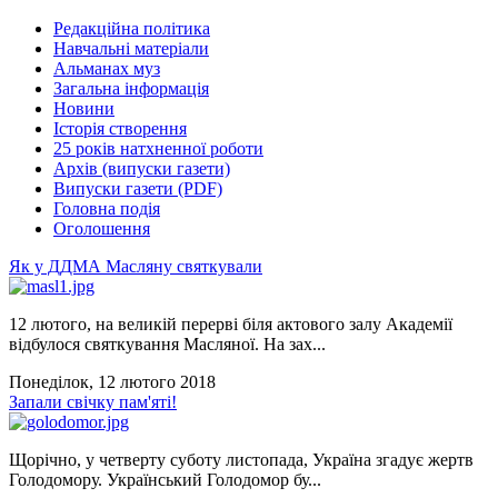
Редакційна політика
Навчальні матеріали
Альманах муз
Загальна інформація
Новини
Історія створення
25 років натхненної роботи
Архів (випуски газети)
Випуски газети (PDF)
Головна подія
Оголошення
Як у ДДМА Масляну святкували
12 лютого, на великій перерві біля актового залу Академії
відбулося святкування Масляної. На зах...
Понеділок, 12 лютого 2018
Запали свічку пам'яті!
Щорічно, у четверту суботу листопада, Україна згадує жертв
Голодомору. Український Голодомор бу...