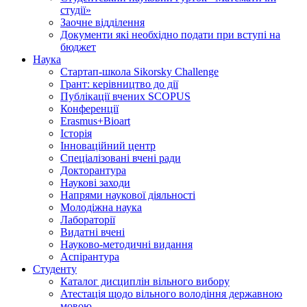
студії»
Заочне відділення
Документи які необхідно подати при вступі на
бюджет
Наука
Стартап-школа Sikorsky Challenge
Грант: керівництво до дії
Публікації вчених SCOPUS
Конференції
Erasmus+Bioart
Історія
Інноваційний центр
Спеціалізовані вчені ради
Докторантура
Наукові заходи
Напрями наукової діяльності
Молодіжна наука
Лабораторії
Видатні вчені
Науково-методичні видання
Аспірантура
Студенту
Каталог дисциплін вільного вибору
Атестація щодо вільного володіння державною
мовою