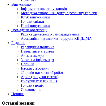
Практика
Випускнику
Інформація для випускників
Методика створення Центрів розвитку кар’єри
Клуб випускників
Голови спілки
Наші випускники
Громадські організації
Рада студентського самоврядування
Асоціація випускників та друзів КІІ-ДДМА
Редакція
Редакційна політика
Навчальні матеріали
Альманах муз
Загальна інформація
Новини
Історія створення
25 років натхненної роботи
Архів (випуски газети)
Випуски газети (PDF)
Головна подія
Оголошення
Новини
Останні новини