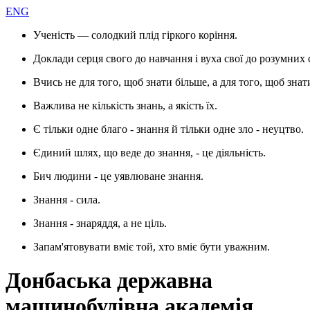
ENG
Ученість — солодкий плід гіркого коріння.
Доклади серця свого до навчання і вуха свої до розумних 
Вчись не для того, щоб знати більше, а для того, щоб знат
Важлива не кількість знань, а якість їх.
Є тільки одне благо - знання й тільки одне зло - неуцтво.
Єдиний шлях, що веде до знання, - це діяльність.
Бич людини - це уявлюване знання.
Знання - сила.
Знання - знаряддя, а не ціль.
Запам'ятовувати вміє той, хто вміє бути уважним.
Донбаська державна
машинобудівна академія