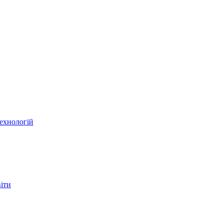
ехнологій
віти