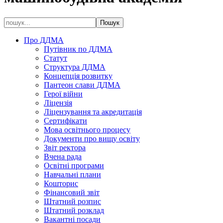
Про ДДМА
Путівник по ДДМА
Статут
Структура ДДМА
Концепція розвитку
Пантеон слави ДДМА
Герої війни
Ліцензія
Ліцензування та акредитація
Сертифікати
Мова освітнього процесу
Документи про вищу освіту
Звіт ректора
Вчена рада
Освітні програми
Навчальні плани
Кошторис
Фінансовий звіт
Штатний розпис
Штатний розклад
Вакантні посади