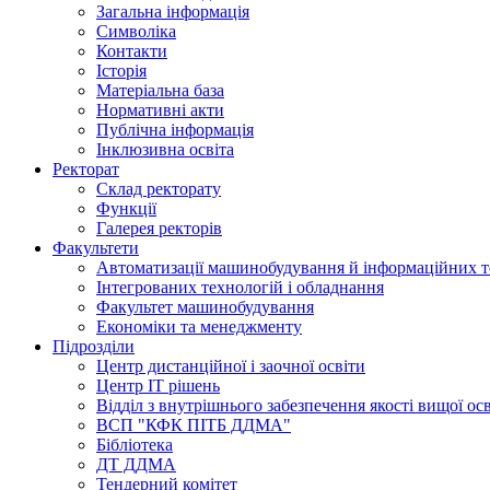
Загальна інформація
Символіка
Контакти
Історія
Матеріальна база
Нормативні акти
Публічна інформація
Інклюзивна освіта
Ректорат
Склад ректорату
Функції
Галерея ректорів
Факультети
Автоматизації машинобудування й інформаційних т
Інтегрованих технологій і обладнання
Факультет машинобудування
Економіки та менеджменту
Підрозділи
Центр дистанційної і заочної освіти
Центр ІТ рішень
Відділ з внутрішнього забезпечення якості вищої ос
ВСП "КФК ПІТБ ДДМА"
Бібліотека
ДТ ДДМА
Тендерний комітет