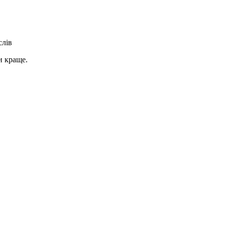
слів
и краще.