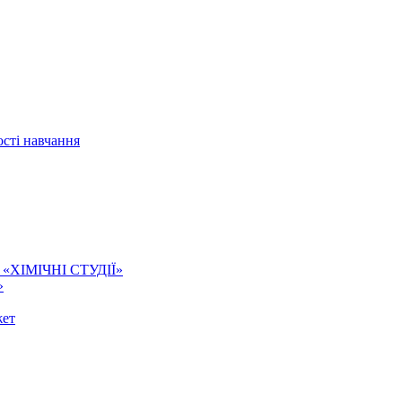
сті навчання
ї. «ХІМІЧНІ СТУДІЇ»
»
жет