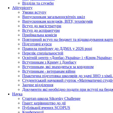
Відділи та служби
Абітурієнту
Умови вступу
Випускникам загальноосвітніх шкіл
Випускникам коледжів, ВПУ, технікумів
Вступ до магістратури
Вступ до аспірантури
Приймальна комісія
Повторний вступ на бюджет та відшкодування варто
Підготовчі курси
Правила прийому до ДДМА у 2026 році
Перелік спеціальностей
Освітній центр «Донбас-Україна» і «Крим-Україна»
Вступникам з Криму і Донбасу
Вступникам, які знаходяться за кордоном
Вступникам - ветеранам війни
Практична підготовка школярів до здачі ЗНО з хімі
Студентський науковий гурток «Математичні студії
Заочне відділення
Документи які необхідно подати при вступі на бюд
Наука
Стартап-школа Sikorsky Challenge
Грант: керівництво до дії
Публікації вчених SCOPUS
Конференції