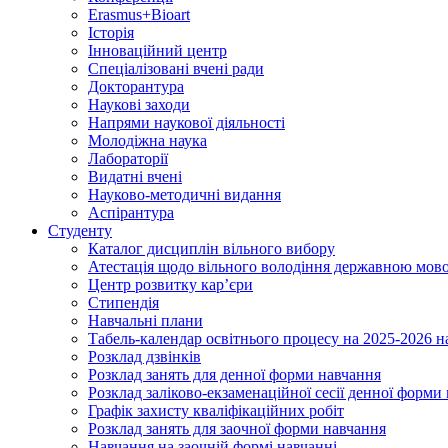
Erasmus+Bioart
Історія
Інноваційний центр
Спеціалізовані вчені ради
Докторантура
Наукові заходи
Напрями наукової діяльності
Молодіжна наука
Лабораторії
Видатні вчені
Науково-методичні видання
Аспірантура
Студенту
Каталог дисциплін вільного вибору
Атестація щодо вільного володіння державною мов
Центр розвитку кар’єри
Стипендія
Навчальні плани
Табель-календар освітнього процесу на 2025-2026 н
Розклад дзвінків
Розклад занять для денної форми навчання
Розклад заліково-екзаменаційної сесії денної форми
Графік захисту кваліфікаційних робіт
Розклад занять для заочної форми навчання
Навчання на заочній формі навчанні