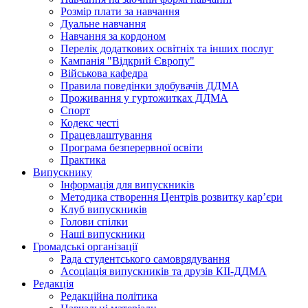
Розмір плати за навчання
Дуальне навчання
Навчання за кордоном
Перелік додаткових освітніх та інших послуг
Кампанія "Відкрий Європу"
Військова кафедра
Правила поведінки здобувачів ДДМА
Проживання у гуртожитках ДДМА
Спорт
Кодекс честі
Працевлаштування
Програма безперервної освіти
Практика
Випускнику
Інформація для випускників
Методика створення Центрів розвитку кар’єри
Клуб випускників
Голови спілки
Наші випускники
Громадські організації
Рада студентського самоврядування
Асоціація випускників та друзів КІІ-ДДМА
Редакція
Редакційна політика