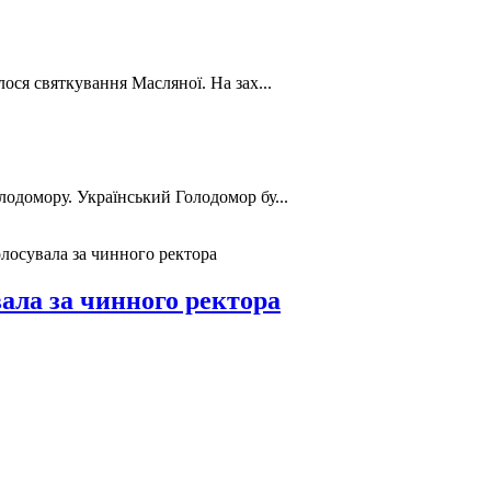
лося святкування Масляної. На зах...
лодомору. Український Голодомор бу...
олосувала за чинного ректора
вала за чинного ректора