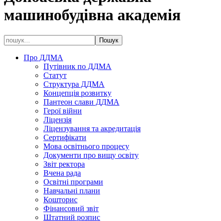
машинобудівна академія
Про ДДМА
Путівник по ДДМА
Статут
Структура ДДМА
Концепція розвитку
Пантеон слави ДДМА
Герої війни
Ліцензія
Ліцензування та акредитація
Сертифікати
Мова освітнього процесу
Документи про вищу освіту
Звіт ректора
Вчена рада
Освітні програми
Навчальні плани
Кошторис
Фінансовий звіт
Штатний розпис