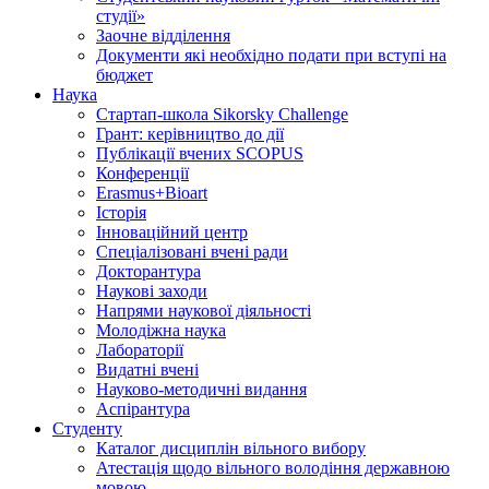
студії»
Заочне відділення
Документи які необхідно подати при вступі на
бюджет
Наука
Стартап-школа Sikorsky Challenge
Грант: керівництво до дії
Публікації вчених SCOPUS
Конференції
Erasmus+Bioart
Історія
Інноваційний центр
Спеціалізовані вчені ради
Докторантура
Наукові заходи
Напрями наукової діяльності
Молодіжна наука
Лабораторії
Видатні вчені
Науково-методичні видання
Аспірантура
Студенту
Каталог дисциплін вільного вибору
Атестація щодо вільного володіння державною
мовою