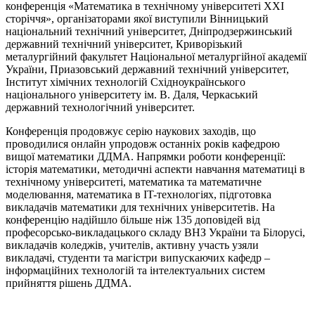
конференція «Математика в технічному університеті ХХІ
сторіччя», організаторами якої виступили Вінницький
національний технічний університет, Дніпродзержинський
державний технічний університет, Криворізький
металургійний факультет Національної металургійної академії
України, Приазовський державний технічний університет,
Інститут хімічних технологій Східноукраїнського
національного університету ім. В. Даля, Черкаський
державний технологічний університет.
Конференція продовжує серію наукових заходів, що
проводилися онлайн упродовж останніх років кафедрою
вищої математики ДДМА. Напрямки роботи конференції:
історія математики, методичні аспекти навчання математиці в
технічному університеті, математика та математичне
моделювання, математика в IT-технологіях, підготовка
викладачів математики для технічних університетів. На
конференцію надійшло більше ніж 135 доповідей від
професорсько-викладацького складу ВНЗ України та Білорусі,
викладачів коледжів, учителів, активну участь узяли
викладачі, студенти та магістри випускаючих кафедр –
інформаційних технологій та інтелектуальних систем
прийняття рішень ДДМА.