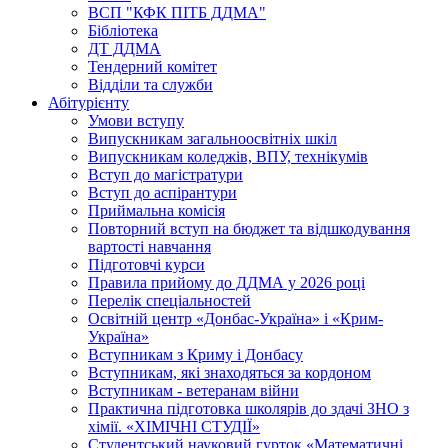
ВСП "КФК ПІТБ ДДМА"
Бібліотека
ДТ ДДМА
Тендерний комітет
Відділи та служби
Абітурієнту
Умови вступу
Випускникам загальноосвітніх шкіл
Випускникам коледжів, ВПУ, технікумів
Вступ до магістратури
Вступ до аспірантури
Приймальна комісія
Повторний вступ на бюджет та відшкодування
вартості навчання
Підготовчі курси
Правила прийому до ДДМА у 2026 році
Перелік спеціальностей
Освітній центр «Донбас-Україна» і «Крим-
Україна»
Вступникам з Криму і Донбасу
Вступникам, які знаходяться за кордоном
Вступникам - ветеранам війни
Практична підготовка школярів до здачі ЗНО з
хімії. «ХІМІЧНІ СТУДІЇ»
Студентський науковий гурток «Математичні