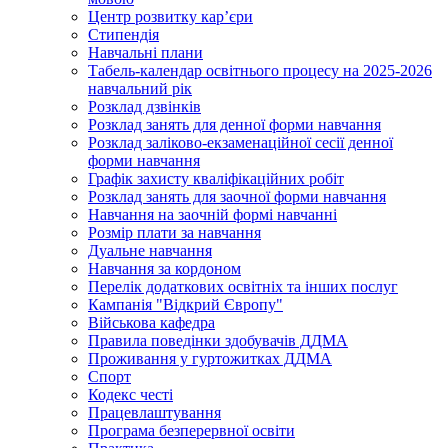
Центр розвитку кар’єри
Стипендія
Навчальні плани
Табель-календар освітнього процесу на 2025-2026
навчальний рік
Розклад дзвінків
Розклад занять для денної форми навчання
Розклад заліково-екзаменаційної сесії денної
форми навчання
Графік захисту кваліфікаційних робіт
Розклад занять для заочної форми навчання
Навчання на заочній формі навчанні
Розмір плати за навчання
Дуальне навчання
Навчання за кордоном
Перелік додаткових освітніх та інших послуг
Кампанія "Відкрий Європу"
Військова кафедра
Правила поведінки здобувачів ДДМА
Проживання у гуртожитках ДДМА
Спорт
Кодекс честі
Працевлаштування
Програма безперервної освіти