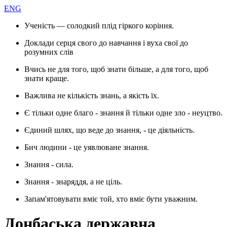
ENG
Ученість — солодкий плід гіркого коріння.
Доклади серця свого до навчання і вуха свої до
розумних слів
Вчись не для того, щоб знати більше, а для того, щоб
знати краще.
Важлива не кількість знань, а якість їх.
Є тільки одне благо - знання й тільки одне зло - неуцтво.
Єдиний шлях, що веде до знання, - це діяльність.
Бич людини - це уявлюване знання.
Знання - сила.
Знання - знаряддя, а не ціль.
Запам'ятовувати вміє той, хто вміє бути уважним.
Донбаська державна