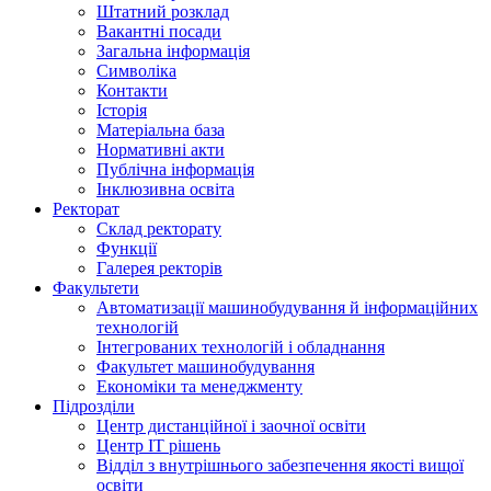
Штатний розклад
Вакантні посади
Загальна інформація
Символіка
Контакти
Історія
Матеріальна база
Нормативні акти
Публічна інформація
Інклюзивна освіта
Ректорат
Склад ректорату
Функції
Галерея ректорів
Факультети
Автоматизації машинобудування й інформаційних
технологій
Інтегрованих технологій і обладнання
Факультет машинобудування
Економіки та менеджменту
Підрозділи
Центр дистанційної і заочної освіти
Центр ІТ рішень
Відділ з внутрішнього забезпечення якості вищої
освіти