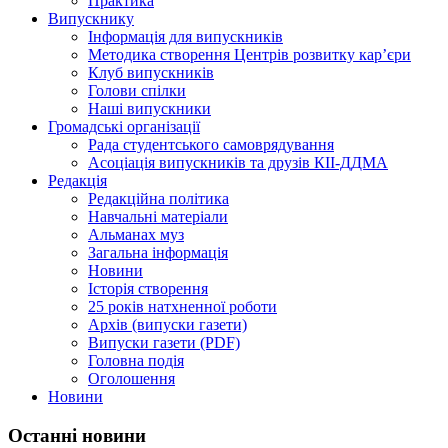
Практика
Випускнику
Інформація для випускників
Методика створення Центрів розвитку кар’єри
Клуб випускників
Голови спілки
Наші випускники
Громадські організації
Рада студентського самоврядування
Асоціація випускників та друзів КІІ-ДДМА
Редакція
Редакційна політика
Навчальні матеріали
Альманах муз
Загальна інформація
Новини
Історія створення
25 років натхненної роботи
Архів (випуски газети)
Випуски газети (PDF)
Головна подія
Оголошення
Новини
Останні новини