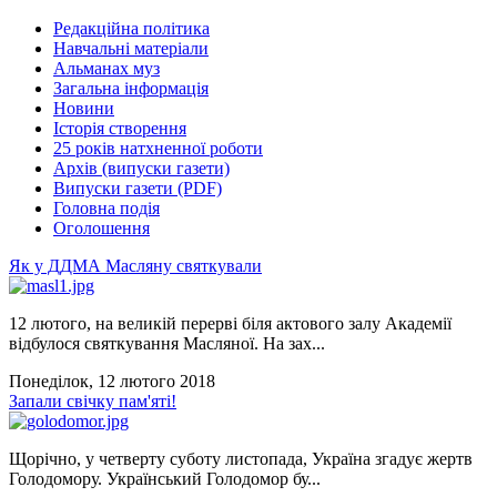
Редакційна політика
Навчальні матеріали
Альманах муз
Загальна інформація
Новини
Історія створення
25 років натхненної роботи
Архів (випуски газети)
Випуски газети (PDF)
Головна подія
Оголошення
Як у ДДМА Масляну святкували
12 лютого, на великій перерві біля актового залу Академії
відбулося святкування Масляної. На зах...
Понеділок, 12 лютого 2018
Запали свічку пам'яті!
Щорічно, у четверту суботу листопада, Україна згадує жертв
Голодомору. Український Голодомор бу...