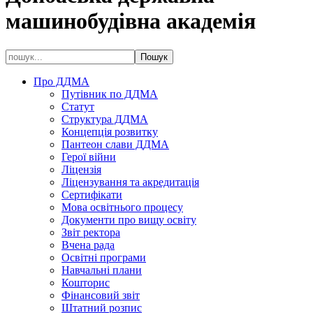
машинобудівна академія
Про ДДМА
Путівник по ДДМА
Статут
Структура ДДМА
Концепція розвитку
Пантеон слави ДДМА
Герої війни
Ліцензія
Ліцензування та акредитація
Сертифікати
Мова освітнього процесу
Документи про вищу освіту
Звіт ректора
Вчена рада
Освітні програми
Навчальні плани
Кошторис
Фінансовий звіт
Штатний розпис