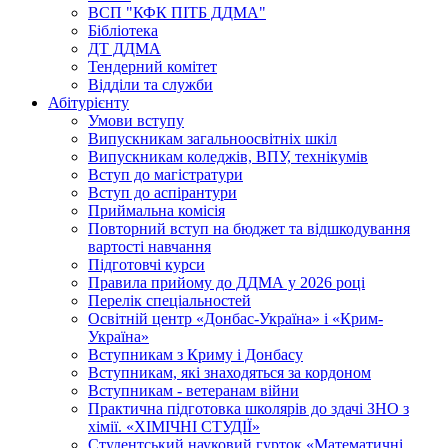
ВСП "КФК ПІТБ ДДМА"
Бібліотека
ДТ ДДМА
Тендерний комітет
Відділи та служби
Абітурієнту
Умови вступу
Випускникам загальноосвітніх шкіл
Випускникам коледжів, ВПУ, технікумів
Вступ до магістратури
Вступ до аспірантури
Приймальна комісія
Повторний вступ на бюджет та відшкодування
вартості навчання
Підготовчі курси
Правила прийому до ДДМА у 2026 році
Перелік спеціальностей
Освітній центр «Донбас-Україна» і «Крим-
Україна»
Вступникам з Криму і Донбасу
Вступникам, які знаходяться за кордоном
Вступникам - ветеранам війни
Практична підготовка школярів до здачі ЗНО з
хімії. «ХІМІЧНІ СТУДІЇ»
Студентський науковий гурток «Математичні