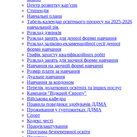
Центр розвитку кар’єри
Стипендія
Навчальні плани
Табель-календар освітнього процесу на 2025-2026
навчальний рік
Розклад дзвінків
Розклад занять для денної форми навчання
Розклад заліково-екзаменаційної сесії денної
форми навчання
Графік захисту кваліфікаційних робіт
Розклад занять для заочної форми навчання
Навчання на заочній формі навчанні
Розмір плати за навчання
Дуальне навчання
Навчання за кордоном
Перелік додаткових освітніх та інших послуг
Кампанія "Відкрий Європу"
Військова кафедра
Правила поведінки здобувачів ДДМА
Проживання у гуртожитках ДДМА
Спорт
Кодекс честі
Працевлаштування
Програма безперервної освіти