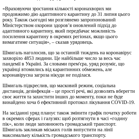
«Враховуючи зростання кількості коронахворих ми
продовжимо дію адаптивного карантину до 31 липня цього
року. Також сьогодні ми розглянемо запропонований
Міністерством охорони здоров’я оновлений підхід до
адаптивного карантину, який передбачає можливість
посилення карантину в окремих регіонах, якщо цього
вимагатиме ситуація», – сказав урядовець.
Шмигаль наголосив, що за останній тиждень на коронавірус
захворіло 4853 людини. Це найбільше число за весь час
пандемії в Україні. За словами прем'єра, уряд розуміє, що
українці втомились від карантинних обмежень, але
коронавірусна загроза нікуди не поділася.
Шмигаль підкреслив, що масковий режим, соціальна
дистанція, дезінфекція – це прості речі, які дозволять вберегти
своє життя та захистити інших до моменту, поки не буде
винайдено хоча б ефективний протокол лікування COVID-19.
На засіданні уряд планує також змінити графік початку роботи
в окремих сферах і галузях: щоб розтягнути в часі «годину
пік», коли люди заповнюють громадський транспорт.
Шмигаль закликав міських голів випустити на лінії
максимальну кількість громадського транспорту.