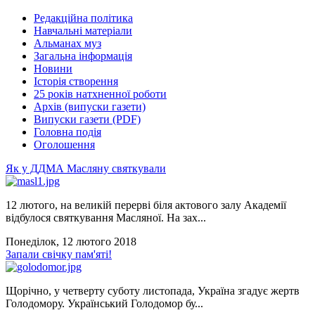
Редакційна політика
Навчальні матеріали
Альманах муз
Загальна інформація
Новини
Історія створення
25 років натхненної роботи
Архів (випуски газети)
Випуски газети (PDF)
Головна подія
Оголошення
Як у ДДМА Масляну святкували
12 лютого, на великій перерві біля актового залу Академії
відбулося святкування Масляної. На зах...
Понеділок, 12 лютого 2018
Запали свічку пам'яті!
Щорічно, у четверту суботу листопада, Україна згадує жертв
Голодомору. Український Голодомор бу...