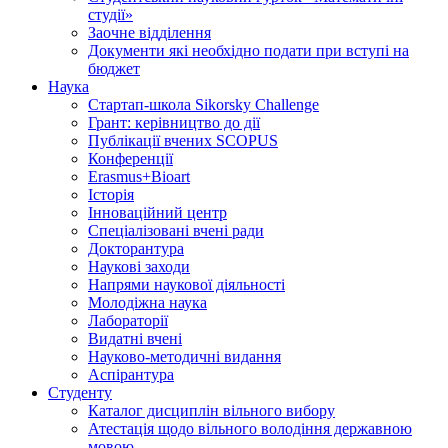
студії»
Заочне відділення
Документи які необхідно подати при вступі на
бюджет
Наука
Стартап-школа Sikorsky Challenge
Грант: керівництво до дії
Публікації вчених SCOPUS
Конференції
Erasmus+Bioart
Історія
Інноваційний центр
Спеціалізовані вчені ради
Докторантура
Наукові заходи
Напрями наукової діяльності
Молодіжна наука
Лабораторії
Видатні вчені
Науково-методичні видання
Аспірантура
Студенту
Каталог дисциплін вільного вибору
Атестація щодо вільного володіння державною
мовою