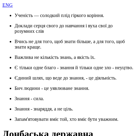
ENG
Ученість — солодкий плід гіркого коріння.
Доклади серця свого до навчання і вуха свої до
розумних слів
Вчись не для того, щоб знати більше, а для того, щоб
знати краще.
Важлива не кількість знань, а якість їх.
Є тільки одне благо - знання й тільки одне зло - неуцтво.
Єдиний шлях, що веде до знання, - це діяльність.
Бич людини - це уявлюване знання.
Знання - сила.
Знання - знаряддя, а не ціль.
Запам'ятовувати вміє той, хто вміє бути уважним.
Донбаська державна