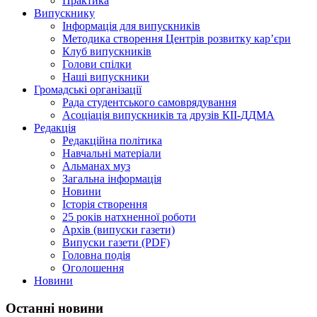
Практика
Випускнику
Інформація для випускників
Методика створення Центрів розвитку кар’єри
Клуб випускників
Голови спілки
Наші випускники
Громадські організації
Рада студентського самоврядування
Асоціація випускників та друзів КІІ-ДДМА
Редакція
Редакційна політика
Навчальні матеріали
Альманах муз
Загальна інформація
Новини
Історія створення
25 років натхненної роботи
Архів (випуски газети)
Випуски газети (PDF)
Головна подія
Оголошення
Новини
Останні новини