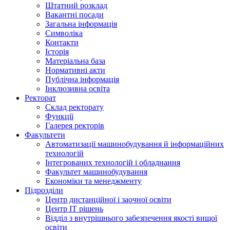
Штатний розклад
Вакантні посади
Загальна інформація
Символіка
Контакти
Історія
Матеріальна база
Нормативні акти
Публічна інформація
Інклюзивна освіта
Ректорат
Склад ректорату
Функції
Галерея ректорів
Факультети
Автоматизації машинобудування й інформаційних
технологій
Інтегрованих технологій і обладнання
Факультет машинобудування
Економіки та менеджменту
Підрозділи
Центр дистанційної і заочної освіти
Центр ІТ рішень
Відділ з внутрішнього забезпечення якості вищої
освіти