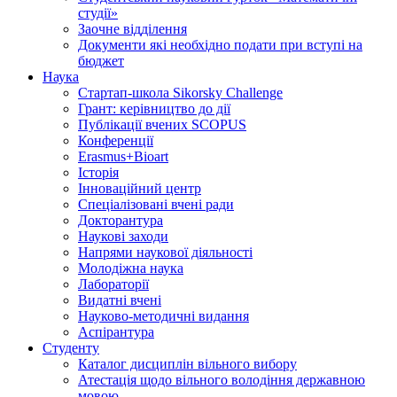
студії»
Заочне відділення
Документи які необхідно подати при вступі на
бюджет
Наука
Стартап-школа Sikorsky Challenge
Грант: керівництво до дії
Публікації вчених SCOPUS
Конференції
Erasmus+Bioart
Історія
Інноваційний центр
Спеціалізовані вчені ради
Докторантура
Наукові заходи
Напрями наукової діяльності
Молодіжна наука
Лабораторії
Видатні вчені
Науково-методичні видання
Аспірантура
Студенту
Каталог дисциплін вільного вибору
Атестація щодо вільного володіння державною
мовою