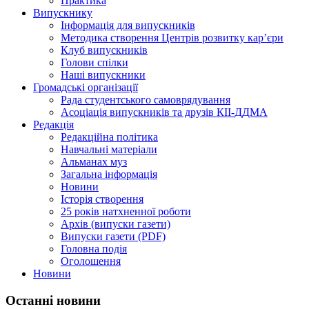
Практика
Випускнику
Інформація для випускників
Методика створення Центрів розвитку кар’єри
Клуб випускників
Голови спілки
Наші випускники
Громадські організації
Рада студентського самоврядування
Асоціація випускників та друзів КІІ-ДДМА
Редакція
Редакційна політика
Навчальні матеріали
Альманах муз
Загальна інформація
Новини
Історія створення
25 років натхненної роботи
Архів (випуски газети)
Випуски газети (PDF)
Головна подія
Оголошення
Новини
Останні новини