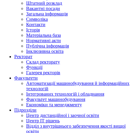
Штатний розклад
Вакантні посади
Загальна інформація
Символіка
Контакти
Історія
Матеріальна база
Нормативні акти
Публічна інформація
Інклюзивна освіта
Ректорат
Склад ректорату
Функції
Галерея ректорів
Факультети
Автоматизації машинобудування й інформаційних
технологій
Інтегрованих технологій і обладнання
Факультет машинобудування
Економіки та менеджменту
Підрозділи
Центр дистанційної і заочної освіти
Центр ІТ рішень
Відділ з внутрішнього забезпечення якості вищої
освіти