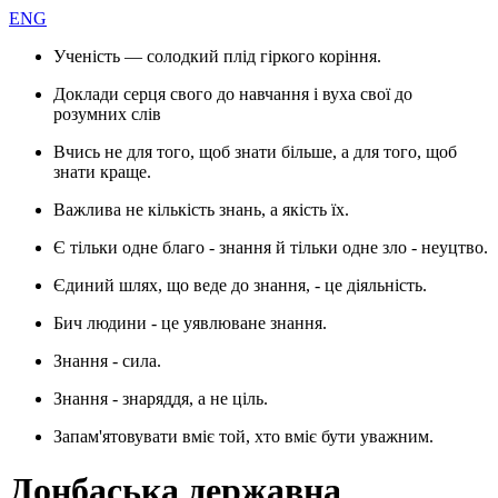
ENG
Ученість — солодкий плід гіркого коріння.
Доклади серця свого до навчання і вуха свої до
розумних слів
Вчись не для того, щоб знати більше, а для того, щоб
знати краще.
Важлива не кількість знань, а якість їх.
Є тільки одне благо - знання й тільки одне зло - неуцтво.
Єдиний шлях, що веде до знання, - це діяльність.
Бич людини - це уявлюване знання.
Знання - сила.
Знання - знаряддя, а не ціль.
Запам'ятовувати вміє той, хто вміє бути уважним.
Донбаська державна