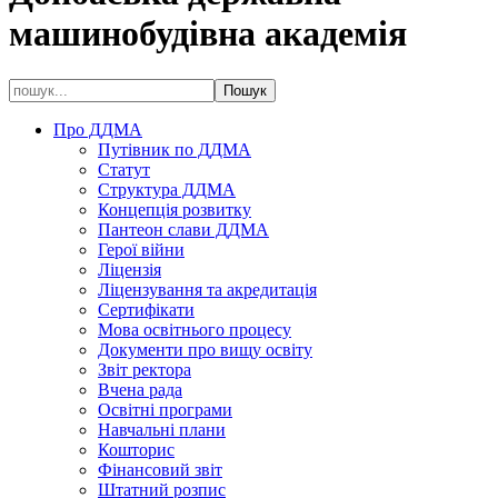
машинобудівна академія
Про ДДМА
Путівник по ДДМА
Статут
Структура ДДМА
Концепція розвитку
Пантеон слави ДДМА
Герої війни
Ліцензія
Ліцензування та акредитація
Сертифікати
Мова освітнього процесу
Документи про вищу освіту
Звіт ректора
Вчена рада
Освітні програми
Навчальні плани
Кошторис
Фінансовий звіт
Штатний розпис