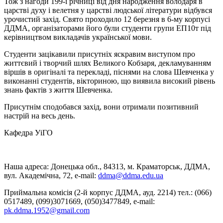
Тож з нагоди 199-ї річниці від дня народження володаря в
царстві духу і велетня у царстві людської літератури відбувся
урочистий захід. Свято проходило 12 березня в 6-му корпусі
ДДМА, організаторами його були студенти групи ЕП10т під
керівництвом викладачів української мови.
Студенти зацікавили присутніх яскравим виступом про
життєвий і творчий шлях Великого Кобзаря, декламуванням
віршів в оригіналі та перекладі, піснями на слова Шевченка у
виконанні студентів, вікториною, що виявила високий рівень
знань фактів з життя Шевченка.
Присутнім сподобався захід, вони отримали позитивний
настрій на весь день.
Кафедра УіГО
Наша адреса: Донецька обл., 84313, м. Краматорськ, ДДМА,
вул. Академічна, 72, е-mail:
ddma@ddma.edu.ua
Приймальна комісія (2-й корпус ДДМА, ауд. 2214) тел.: (066)
0517489, (099)3071669, (050)3477849, e-mail:
pk.ddma.1952@gmail.com