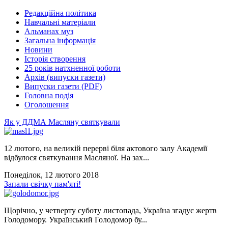
Редакційна політика
Навчальні матеріали
Альманах муз
Загальна інформація
Новини
Історія створення
25 років натхненної роботи
Архів (випуски газети)
Випуски газети (PDF)
Головна подія
Оголошення
Як у ДДМА Масляну святкували
12 лютого, на великій перерві біля актового залу Академії
відбулося святкування Масляної. На зах...
Понеділок, 12 лютого 2018
Запали свічку пам'яті!
Щорічно, у четверту суботу листопада, Україна згадує жертв
Голодомору. Український Голодомор бу...