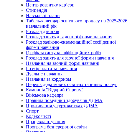
Центр розвитку кар’єри
Стипендія
Навчальні плани
Табель-календар освітнього процесу на 2025-2026
навчальний рік
Розклад дзвінків
Розклад занять для денної форми навчання
Розклад заліково-екзаменаційної сесії денної
форми навчання
Графік захисту кваліфікаційних робіт
Розклад занять для заочної форми навчання
Навчання на заочній формі навчанні
Розмір плати за навчання
Дуальне навчання
Навчання за кордоном
Перелік додаткових освітніх та інших послуг
Кампанія "Відкрий Європу"
Військова кафедра
Правила поведінки здобувачів ДДМА
Проживання у гуртожитках ДДМА
Спорт
Кодекс честі
Працевлаштування
Програма безперервної освіти